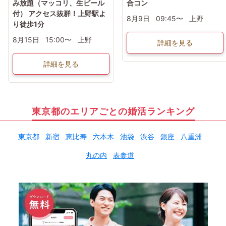
み放題（マッコリ、生ビール
合コン
付） アクセス抜群！上野駅よ
8月9日
09:45〜
上野
り徒歩1分
8月15日
15:00〜
上野
詳細を見る
詳細を見る
東京都のエリアごとの婚活ランキング
東京都
新宿
恵比寿
六本木
池袋
渋谷
銀座
八重洲
丸の内
表参道