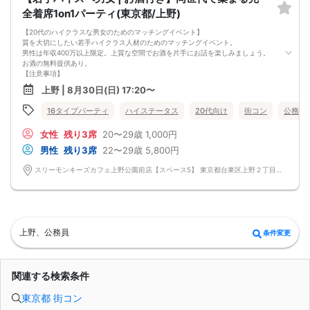
全着席1on1パーティ(東京都/上野)
【20代のハイクラスな男女のためのマッチングイベント】
質を大切にしたい若手ハイクラス人材のためのマッチングイベント。
男性は年収400万以上限定。上質な空間でお酒を片手にお話を楽しみましょう。
お酒の無料提供あり。
【注意事項】
■当日の持ち物
上野 | 8月30日(日) 17:20〜
・公的身分証明書 ※ご提示いただけない方はご参加いただけません
■留意事項
16タイプパーティ
ハイステータス
20代向け
街コン
公務員
・最善を尽くしておりますが、やむを得ない事情（ご予約者様の当日キャンセル
等）によりイベント中止になる可能性もございます。
女性
残り3席
20〜29歳
1,000円
交通費等の補償は致しかねますのであらかじめご了承ください。
・当日は時間に余裕をもってお越しください。10分以上の遅刻はご参加をお断り
男性
残り3席
22〜29歳
5,800円
する場合がございます。
【その他】
スリーモンキーズカフェ上野公園前店【スペース5】 東京都台東区上野２丁目１４－３０ パセラリゾーツ上野公園前店Ｂ１Ｆ
■最小催行人数
男女5対5
■中止判断タイミング
パーティ開始2時間前まで
■飲食
アルコール/ソフトドリンク付き
上野、公務員
条件変更
関連する検索条件
東京都 街コン