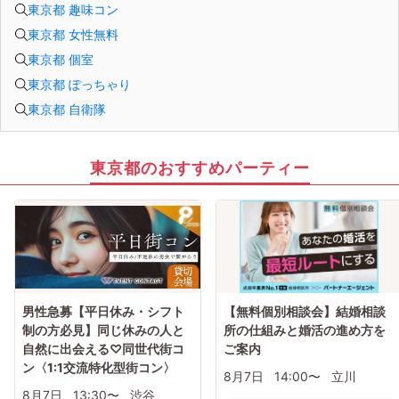
東京都 趣味コン
東京都 女性無料
東京都 個室
東京都 ぽっちゃり
東京都 自衛隊
東京都のおすすめパーティー
男性急募【平日休み・シフト
【無料個別相談会】結婚相談
制の方必見】同じ休みの人と
所の仕組みと婚活の進め方を
自然に出会える♡同世代街コ
ご案内
ン〈1:1交流特化型街コン〉
8月7日
14:00〜
立川
8月7日
13:30〜
渋谷