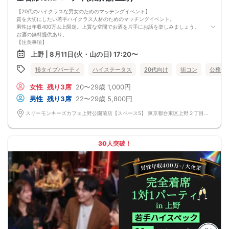
【20代のハイクラスな男女のためのマッチングイベント】
質を大切にしたい若手ハイクラス人材のためのマッチングイベント。
男性は年収400万以上限定。上質な空間でお酒を片手にお話を楽しみましょう。
お酒の無料提供あり。
【注意事項】
■当日の持ち物
上野 | 8月11日(火・山の日) 17:20〜
・公的身分証明書 ※ご提示いただけない方はご参加いただけません
■留意事項
16タイプパーティ
ハイステータス
20代向け
街コン
公務員
・最善を尽くしておりますが、やむを得ない事情（ご予約者様の当日キャンセル
等）によりイベント中止になる可能性もございます。
女性
残り3席
20〜29歳
1,000円
交通費等の補償は致しかねますのであらかじめご了承ください。
・当日は時間に余裕をもってお越しください。10分以上の遅刻はご参加をお断り
男性
残り3席
22〜29歳
5,800円
する場合がございます。
【その他】
スリーモンキーズカフェ上野公園前店【スペース5】 東京都台東区上野２丁目１４－３０ パセラリゾーツ上野公園前店Ｂ１Ｆ
■最小催行人数
男女5対5
■中止判断タイミング
パーティ開始2時間前まで
30人突破！
■飲食
アルコール/ソフトドリンク付き