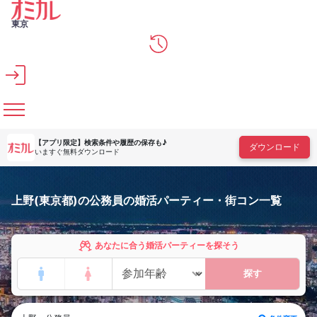
メインコンテンツへスキップ
東京
【アプリ限定】
検索条件や履歴の保存も♪
ダウンロード
いますぐ無料ダウンロード
上野(東京都)の公務員の婚活パーティー・街コン一覧
あなたに合う婚活パーティーを探そう
探す