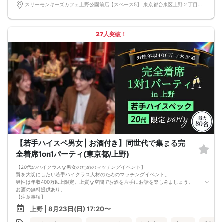
【その他】
スリーモンキーズカフェ上野公園前店【スペース5】 東京都台東区上野２丁目１４－３０ パセラリゾーツ上野公園前店Ｂ１Ｆ
■最小催行人数
男女5対5
■中止判断タイミング
パーティ開始2時間前まで
27人突破！
■飲食
アルコール/ソフトドリンク付き
【若手ハイスペ男女 | お酒付き】同世代で集まる完
全着席1on1パーティ(東京都/上野)
【20代のハイクラスな男女のためのマッチングイベント】
質を大切にしたい若手ハイクラス人材のためのマッチングイベント。
男性は年収400万以上限定。上質な空間でお酒を片手にお話を楽しみましょう。
お酒の無料提供あり。
【注意事項】
■当日の持ち物
上野 | 8月23日(日) 17:20〜
・公的身分証明書 ※ご提示いただけない方はご参加いただけません
■留意事項