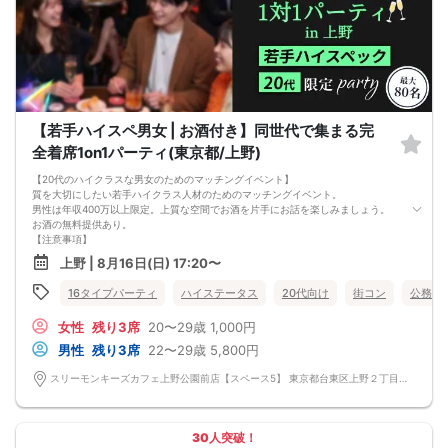
【若手ハイスペ男女 | お酒付き】同世代で集まる完
全着席1on1パーティ(東京都/上野)
【20代のハイクラスな男女のためのマッチングイベント】
質を大切にしたい若手ハイクラス人材のためのマッチングイベント。
男性は年収400万以上限定。上質な空間でお酒を片手にお話を楽しみましょう。
お酒の無料提供あり。
【注意事項】
■当日の持ち物
上野 | 8月16日(日) 17:20〜
・公的身分証明書 ※ご提示いただけない方はご参加いただけません
■留意事項
16タイプパーティ
ハイステータス
20代向け
街コン
公務員
・最善を尽くしておりますが、やむを得ない事情（ご予約者様の当日キャンセル
等）によりイベント中止になる可能性もございます。
女性
残り3席
20〜29歳
1,000円
交通費等の補償は致しかねますのであらかじめご了承ください。
・当日は時間に余裕をもってお越しください。10分以上の遅刻はご参加をお断り
男性
残り3席
22〜29歳
5,800円
する場合がございます。
【その他】
スリーモンキーズカフェ上野公園前店【スペース5】 東京都台東区上野２丁目１４－３０ パセラリゾーツ上野公園前店Ｂ１Ｆ
■最小催行人数
男女5対5
■中止判断タイミング
パーティ開始2時間前まで
30人突破！