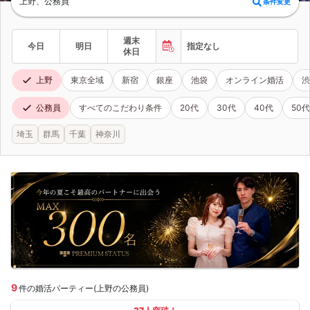
上野、公務員
条件変更
週末
今日
明日
指定なし
休日
上野
東京全域
新宿
銀座
池袋
オンライン婚活
渋
公務員
すべてのこだわり条件
20代
30代
40代
50代
埼玉
群馬
千葉
神奈川
9
件の婚活パーティー(上野の公務員)