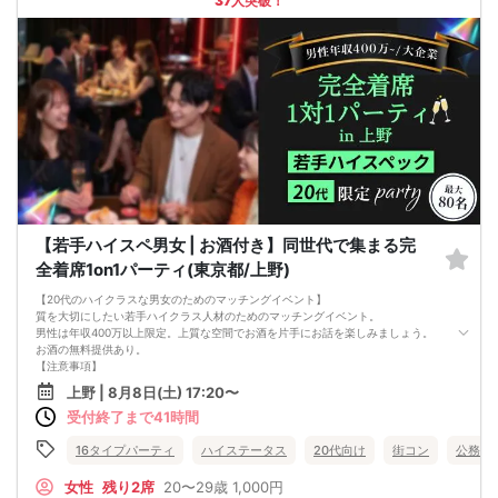
37人突破！
【若手ハイスペ男女 | お酒付き】同世代で集まる完
全着席1on1パーティ(東京都/上野)
【20代のハイクラスな男女のためのマッチングイベント】
質を大切にしたい若手ハイクラス人材のためのマッチングイベント。
男性は年収400万以上限定。上質な空間でお酒を片手にお話を楽しみましょう。
お酒の無料提供あり。
【注意事項】
■当日の持ち物
上野 | 8月8日(土) 17:20〜
・公的身分証明書 ※ご提示いただけない方はご参加いただけません
受付終了まで41時間
■留意事項
・最善を尽くしておりますが、やむを得ない事情（ご予約者様の当日キャンセル
等）によりイベント中止になる可能性もございます。
16タイプパーティ
ハイステータス
20代向け
街コン
公務員
交通費等の補償は致しかねますのであらかじめご了承ください。
・当日は時間に余裕をもってお越しください。10分以上の遅刻はご参加をお断り
女性
残り2席
20〜29歳
1,000円