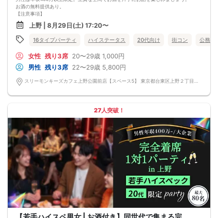
お酒の無料提供あり。
【注意事項】
■当日の持ち物
上野 | 8月29日(土) 17:20〜
・公的身分証明書 ※ご提示いただけない方はご参加いただけません
■留意事項
16タイプパーティ
ハイステータス
20代向け
街コン
公務員
・最善を尽くしておりますが、やむを得ない事情（ご予約者様の当日キャンセル
等）によりイベント中止になる可能性もございます。
女性
残り3席
20〜29歳
1,000円
交通費等の補償は致しかねますのであらかじめご了承ください。
・当日は時間に余裕をもってお越しください。10分以上の遅刻はご参加をお断り
男性
残り3席
22〜29歳
5,800円
する場合がございます。
【その他】
スリーモンキーズカフェ上野公園前店【スペース5】 東京都台東区上野２丁目１４－３０ パセラリゾーツ上野公園前店Ｂ１Ｆ
■最小催行人数
男女5対5
■中止判断タイミング
パーティ開始2時間前まで
27人突破！
■飲食
アルコール/ソフトドリンク付き
【若手ハイスペ男女 | お酒付き】同世代で集まる完