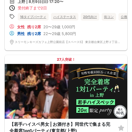
上野 | 8月9日(日) 17:20〜
・公的身分証明書 ※ご提示いただけない方はご参加いただけません
受付終了まで2日
■留意事項
・最善を尽くしておりますが、やむを得ない事情（ご予約者様の当日キャンセル
等）によりイベント中止になる可能性もございます。
16タイプパーティ
ハイステータス
20代向け
街コン
公務員
交通費等の補償は致しかねますのであらかじめご了承ください。
・当日は時間に余裕をもってお越しください。10分以上の遅刻はご参加をお断り
女性
残り2席
20〜29歳
1,000円
する場合がございます。
男性
残り2席
22〜29歳
5,800円
【その他】
■最小催行人数
スリーモンキーズカフェ上野公園前店【スペース5】 東京都台東区上野２丁目１４－３０ パセラリゾーツ上野公園前店Ｂ１Ｆ
男女5対5
■中止判断タイミング
パーティ開始2時間前まで
■飲食
27人突破！
アルコール/ソフトドリンク付き
【若手ハイスペ男女 | お酒付き】同世代で集まる完
全着席1on1パーティ(東京都/上野)