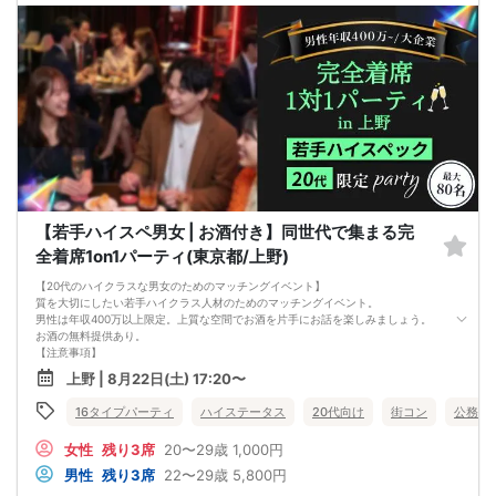
■飲食
アルコール/ソフトドリンク付き
【若手ハイスペ男女 | お酒付き】同世代で集まる完
全着席1on1パーティ(東京都/上野)
【20代のハイクラスな男女のためのマッチングイベント】
質を大切にしたい若手ハイクラス人材のためのマッチングイベント。
男性は年収400万以上限定。上質な空間でお酒を片手にお話を楽しみましょう。
お酒の無料提供あり。
【注意事項】
■当日の持ち物
上野 | 8月22日(土) 17:20〜
・公的身分証明書 ※ご提示いただけない方はご参加いただけません
■留意事項
16タイプパーティ
ハイステータス
20代向け
街コン
公務員
・最善を尽くしておりますが、やむを得ない事情（ご予約者様の当日キャンセル
等）によりイベント中止になる可能性もございます。
女性
残り3席
20〜29歳
1,000円
交通費等の補償は致しかねますのであらかじめご了承ください。
・当日は時間に余裕をもってお越しください。10分以上の遅刻はご参加をお断り
男性
残り3席
22〜29歳
5,800円
する場合がございます。