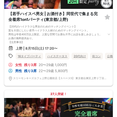
【若手ハイスペ男女 | お酒付き】同世代で集まる完
全着席1on1パーティ(東京都/上野)
【20代のハイクラスな男女のためのマッチングイベント】
質を大切にしたい若手ハイクラス人材のためのマッチングイベント。
男性は年収400万以上限定。上質な空間でお酒を片手にお話を楽しみましょう。
お酒の無料提供あり。
【注意事項】
■当日の持ち物
上野 | 8月15日(土) 17:20〜
・公的身分証明書 ※ご提示いただけない方はご参加いただけません
■留意事項
16タイプパーティ
ハイステータス
20代向け
街コン
公務員
・最善を尽くしておりますが、やむを得ない事情（ご予約者様の当日キャンセル
等）によりイベント中止になる可能性もございます。
女性
残り3席
20〜29歳
1,000円
交通費等の補償は致しかねますのであらかじめご了承ください。
・当日は時間に余裕をもってお越しください。10分以上の遅刻はご参加をお断り
男性
残り3席
22〜29歳
5,800円
する場合がございます。
【その他】
スリーモンキーズカフェ上野公園前店【スペース5】 東京都台東区上野２丁目１４－３０ パセラリゾーツ上野公園前店Ｂ１Ｆ
■最小催行人数
男女5対5
■中止判断タイミング
パーティ開始2時間前まで
27人突破！
■飲食
アルコール/ソフトドリンク付き