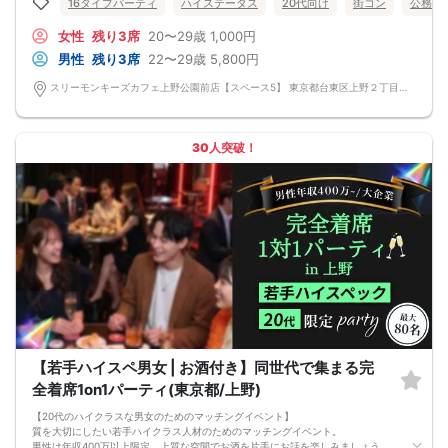
16タイプパーティ
ハイステータス
20代向け
街コン
公務員
・最善を尽くしておりますが、やむを得ない事情（ご予約者様の当日キャンセル
等）によりイベント中止になる可能性もございます。
女性
残り3席
20〜29歳
1,000円
交通費等の補償は致しかねますのであらかじめご了承ください。
・当日は時間に余裕をもってお越しください。10分以上の遅刻はご参加をお断り
男性
残り3席
22〜29歳
5,800円
する場合がございます。
【その他】
スリーモンキーズカフェ上野公園前店【スペース5】 東京都台東区上野２丁目１４－３０ パセラリゾーツ上野公園前店Ｂ１Ｆ
■最小催行人数
男女5対5
■中止判断タイミング
パーティ開始2時間前まで
30人突破！
■飲食
アルコール/ソフトドリンク付き
【若手ハイスペ男女 | お酒付き】同世代で集まる完
全着席1on1パーティ(東京都/上野)
【20代のハイクラスな男女のためのマッチングイベント】
質を大切にしたい若手ハイクラス人材のためのマッチングイベント。
男性は年収400万以上限定。上質な空間でお酒を片手にお話を楽しみましょう。