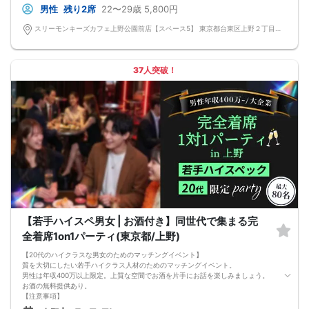
する場合がございます。
男性
残り2席
22〜29歳
5,800円
【その他】
■最小催行人数
スリーモンキーズカフェ上野公園前店【スペース5】 東京都台東区上野２丁目１４－３０ パセラリゾーツ上野公園前店Ｂ１Ｆ
男女5対5
■中止判断タイミング
パーティ開始2時間前まで
■飲食
37人突破！
アルコール/ソフトドリンク付き
【若手ハイスペ男女 | お酒付き】同世代で集まる完
全着席1on1パーティ(東京都/上野)
【20代のハイクラスな男女のためのマッチングイベント】
質を大切にしたい若手ハイクラス人材のためのマッチングイベント。
男性は年収400万以上限定。上質な空間でお酒を片手にお話を楽しみましょう。
お酒の無料提供あり。
【注意事項】
■当日の持ち物