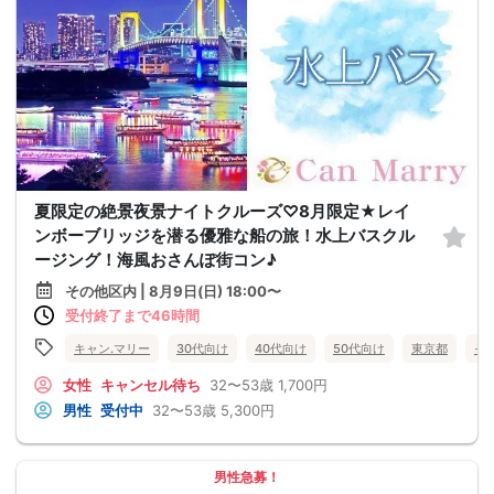
夏限定の絶景夜景ナイトクルーズ♡8月限定★レイ
ンボーブリッジを潜る優雅な船の旅！水上バスクル
ージング！海風おさんぽ街コン♪
その他区内 | 8月9日(日) 18:00〜
受付終了まで46時間
キャン.マリー
30代向け
40代向け
50代向け
東京都
そ
女性
キャンセル待ち
32〜53歳
1,700円
男性
受付中
32〜53歳
5,300円
男性急募！