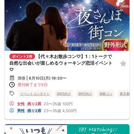
【代々木お散歩コン♡】1：1トークで
ポイント2倍
自然な出会いが楽しめるウォーキング恋活イベント
♡
渋谷 | 8月10日(月) 19:30〜
受付終了まで3日
イベントコンタクト
20代向け
30代向け
体験コン
東京都
女性
残り2席
23〜35歳
100円
男性
残り2席
23〜35歳
4,500円