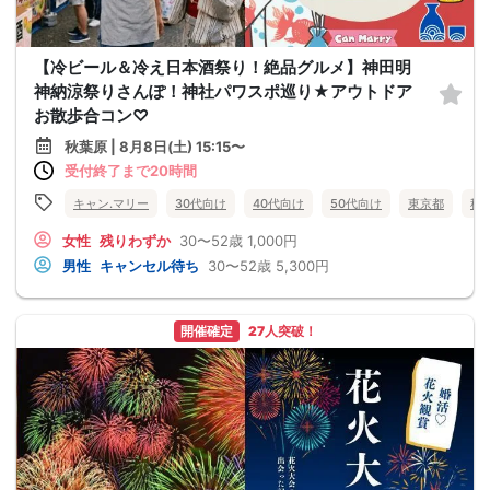
【冷ビール＆冷え日本酒祭り！絶品グルメ】神田明
神納涼祭りさんぽ！神社パワスポ巡り★アウトドア
お散歩合コン♡
秋葉原 | 8月8日(土) 15:15〜
受付終了まで20時間
キャン.マリー
30代向け
40代向け
50代向け
東京都
秋
女性
残りわずか
30〜52歳
1,000円
男性
キャンセル待ち
30〜52歳
5,300円
開催確定
27人突破！