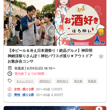
【冷ビール＆冷え日本酒祭り！絶品グルメ】神田明
神納涼祭りさんぽ！神社パワスポ巡り★アウトドア
お散歩合コン♡
秋葉原 | 8月9日(日) 18:15〜
受付終了まで47時間
キャン.マリー
30代向け
40代向け
東京都
秋葉原
女性
残り2席
30〜49歳
1,000円
男性
残り2席
30〜49歳
4,900円