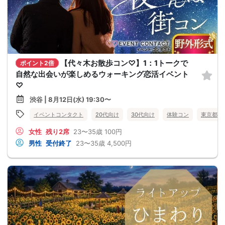
【代々木お散歩コン♡】1：1トークで
ポイント2倍
自然な出会いが楽しめるウォーキング恋活イベント
♡
渋谷 | 8月12日(水) 19:30〜
イベントコンタクト
20代向け
30代向け
体験コン
東京都
女性
残り2席
23〜35歳
100円
男性
受付終了
23〜35歳
4,500円