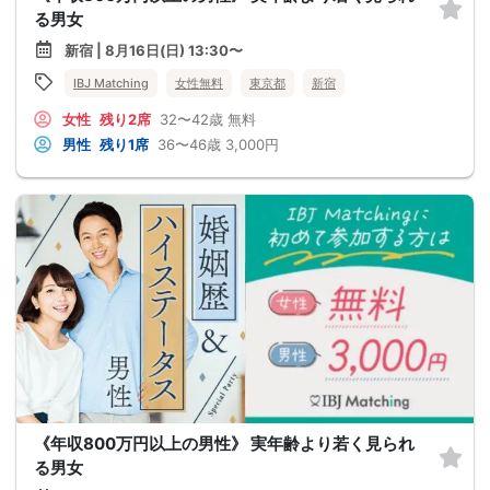
る男女
新宿 | 8月16日(日) 13:30〜
IBJ Matching
女性無料
東京都
新宿
女性
残り2席
32〜42歳
無料
男性
残り1席
36〜46歳
3,000円
《年収800万円以上の男性》 実年齢より若く見られ
る男女