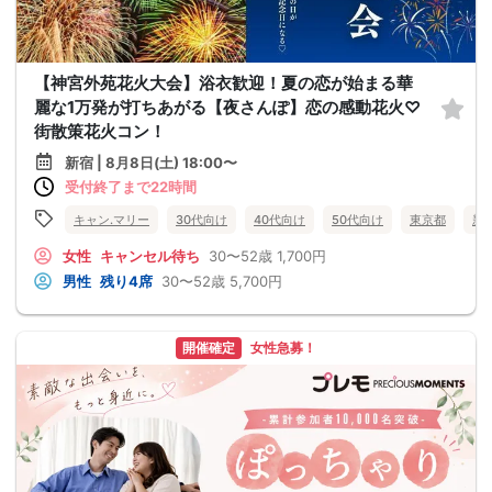
【神宮外苑花火大会】浴衣歓迎！夏の恋が始まる華
麗な1万発が打ちあがる【夜さんぽ】恋の感動花火♡
街散策花火コン！
新宿 | 8月8日(土) 18:00〜
受付終了まで22時間
キャン.マリー
30代向け
40代向け
50代向け
東京都
新
女性
キャンセル待ち
30〜52歳
1,700円
男性
残り4席
30〜52歳
5,700円
開催確定
女性急募！