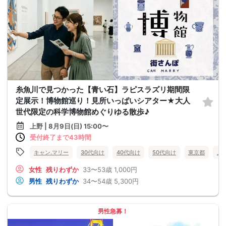
糸魚川で見つかった【青い石】ラピスラズリ期間限
定展示！博物館巡り！見所いっぱいシアター★大人
世代限定の科学博物館めぐりゆる散歩♪
上野 | 8月9日(日) 15:00〜
受付終了まで43時間
キャン.マリー
30代向け
40代向け
50代向け
東京都
上
女性
残りわずか
33〜53歳
1,000円
男性
残りわずか
34〜54歳
5,300円
男性急募！