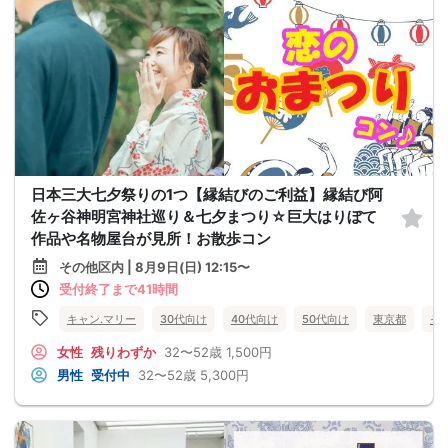
日本三大七夕祭りの1つ【縁結びのご利益】縁結び阿
佐ヶ谷神明宮神社巡り＆七夕まつり☆巨大はりぼて
作品や名物屋台が見所！お散歩コン
その他区内 | 8月9日(日) 12:15〜
受付終了まで41時間
キャン.マリー
30代向け
40代向け
50代向け
東京都
そ
女性
残りわずか
32〜52歳
1,500円
男性
受付中
32〜52歳
5,300円