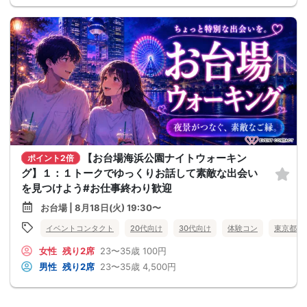
【お台場海浜公園ナイトウォーキン
ポイント2倍
グ】１：１トークでゆっくりお話して素敵な出会い
を見つけよう#お仕事終わり歓迎
お台場 | 8月18日(火) 19:30〜
イベントコンタクト
20代向け
30代向け
体験コン
東京都
女性
残り2席
23〜35歳
100円
男性
残り2席
23〜35歳
4,500円