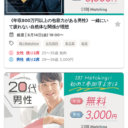
《年収800万円以上の包容力がある男性》 一緒にい
て疲れない自然体な関係が理想
銀座 | 8月14日(金) 19:00〜
IBJ Matching
女性無料
東京都
銀座
女性
残り2席
25〜35歳
無料
男性
残り2席
29〜39歳
3,000円