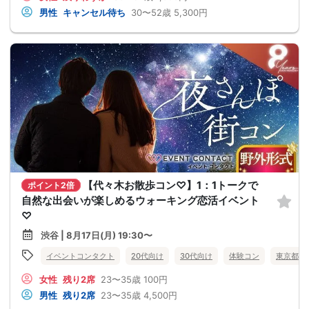
男性
キャンセル待ち
30〜52歳
5,300円
【代々木お散歩コン♡】1：1トークで
ポイント2倍
自然な出会いが楽しめるウォーキング恋活イベント
♡
渋谷 | 8月17日(月) 19:30〜
イベントコンタクト
20代向け
30代向け
体験コン
東京都
女性
残り2席
23〜35歳
100円
男性
残り2席
23〜35歳
4,500円