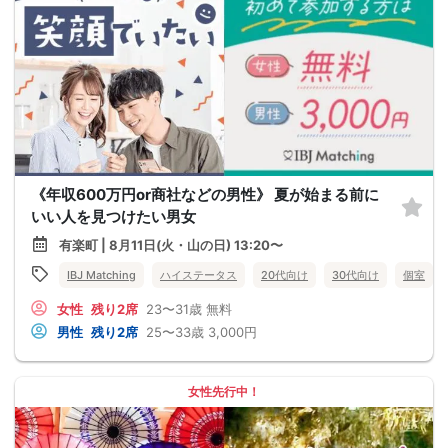
《年収600万円or商社などの男性》 夏が始まる前に
いい人を見つけたい男女
有楽町 | 8月11日(火・山の日) 13:20〜
IBJ Matching
ハイステータス
20代向け
30代向け
個室
女性
残り2席
23〜31歳
無料
男性
残り2席
25〜33歳
3,000円
女性先行中！