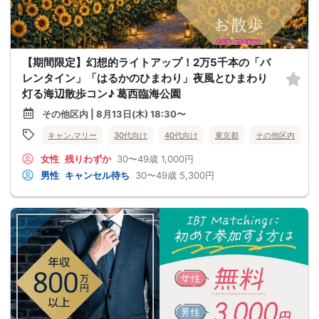
【期間限定】幻想的ライトアップ！2万5千本の「バ
レンタイン」「はるかのひまわり」夜風とひまわり
灯る海辺散歩コン♪ 葛西臨海公園
その他区内 | 8月13日(木) 18:30〜
キャン.マリー
30代向け
40代向け
東京都
その他区内
女性
残りわずか
30〜49歳
1,000円
男性
キャンセル待ち
30〜49歳
5,300円