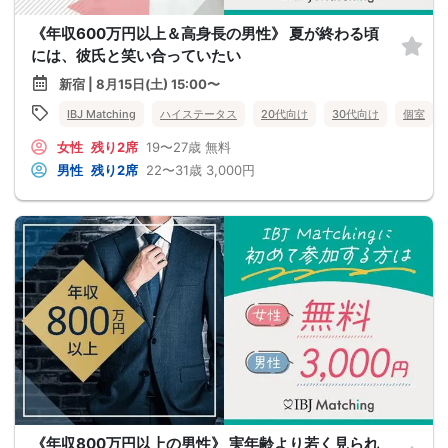
《年収600万円以上＆高身長の男性》 夏が終わる頃
には、彼氏と笑い合っていたい
新宿 | 8月15日(土) 15:00〜
IBJ Matching
ハイステータス
20代向け
30代向け
個室
女性
残り2席
19〜27歳
無料
男性
残り2席
22〜31歳
3,000円
《年収800万円以上の男性》 実年齢より若く見られ