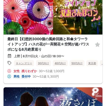
最終日【幻想的3000個の風鈴回路と和傘タワーラ
イトアップ】ハスの花が一斉開花☆空間が超パワス
ポになる8月絶景巡り
上野 | 8月11日(火・山の日) 18:30〜
キャン.マリー
30代向け
40代向け
50代向け
東京都
上
女性
残りわずか
30〜52歳
1,000円
男性
受付中
30〜52歳
5,300円