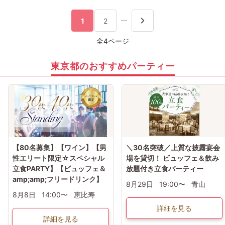
...
1
2
全4ページ
東京都のおすすめパーティー
【80名募集】【ワイン】【男
＼30名突破／上質な披露宴会
性エリート限定☆スペシャル
場を貸切！ ビュッフェ＆飲み
立食PARTY】【ビュッフェ＆
放題付き立食パーティー
amp;amp;フリードリンク】
8月29日
19:00〜
青山
8月8日
14:00〜
恵比寿
詳細を見る
詳細を見る