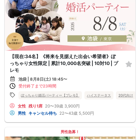
【現在:34名】《将来を見据えた出会い希望者》ぽ
っちゃり女性限定 | 累計10,000名突破 | 10対10 | プ
レモ
池袋 | 8月8日(土) 18:45〜
受付終了まで23時間
ぽっちゃり婚活パーティー【プレモ】
ハイステータス
20代向け
女性
残り1席
20〜39歳
3,900円
男性
キャンセル待ち
22〜43歳
5,500円
男性急募！