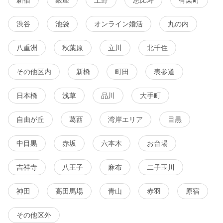
渋谷
池袋
オンライン婚活
丸の内
八重洲
秋葉原
立川
北千住
その他区内
新橋
町田
表参道
日本橋
浅草
品川
大手町
自由が丘
葛西
湾岸エリア
目黒
中目黒
赤坂
六本木
お台場
吉祥寺
八王子
麻布
二子玉川
神田
高田馬場
青山
赤羽
原宿
その他区外