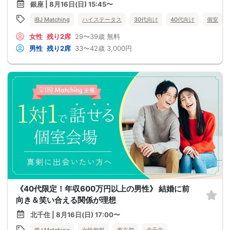
銀座 | 8月16日(日) 15:45〜
IBJ Matching
ハイステータス
30代向け
40代向け
個室
女性
残り2席
29〜39歳
無料
男性
残り2席
33〜42歳
3,000円
《40代限定！年収600万円以上の男性》 結婚に前
向き＆笑い合える関係が理想
北千住 | 8月16日(日) 17:00〜
IBJ Matching
女性無料
東京都
北千住