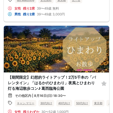
女性
残り2席
39〜49歳
無料
男性
残り2席
39〜49歳
3,000円
【期間限定】幻想的ライトアップ！2万5千本の「バ
レンタイン」「はるかのひまわり」夜風とひまわり
灯る海辺散歩コン♪ 葛西臨海公園
その他区内 | 8月16日(日) 18:30〜
キャン.マリー
30代向け
40代向け
50代向け
東京都
そ
女性
残りわずか
30〜52歳
1,000円