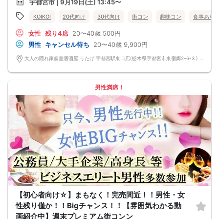
宇都宮市 | 9月19日(土) 13:45〜
KOIKOI
20代向け
30代向け
街コン
趣味コン
食事あり
女性
残り4席
20〜40歳
500円
男性
キャンセル待ち
20〜40歳
9,900円
大人の隠れ家個室居酒屋 うたげ 宇都宮駅東口店(栃木県宇都宮市東宿郷2-6-3 ) 栃木県宇都宮市東宿郷2-6-3
男性満席！
【初心者向け☆】まもなく！完売間近！！男性・女
性残り僅か！！Bigチャンス！！【雰囲気わかる動
画紹介中】週末プレミアム街コンン