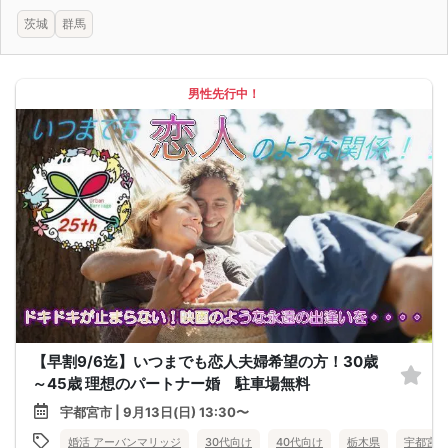
茨城
群馬
男性先行中！
【早割9/6迄】いつまでも恋人夫婦希望の方！30歳
～45歳 理想のパートナー婚 駐車場無料
宇都宮市 | 9月13日(日) 13:30〜
婚活 アーバンマリッジ
30代向け
40代向け
栃木県
宇都宮市