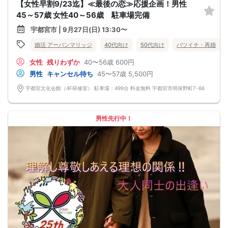
【女性早割9/23迄】≪最後の恋≫応援企画！男性
45～57歳 女性40～56歳 駐車場完備
宇都宮市 | 9月27日(日) 13:30〜
婚活 アーバンマリッジ
40代向け
50代向け
バツイチ・再婚
女性
残りわずか
40〜56歳
600円
男性
キャンセル待ち
45〜57歳
5,500円
宇都宮文化会館（4F研修室） 駐車場：499台 料金無料 宇都宮市明保野町7-66
男性先行中！