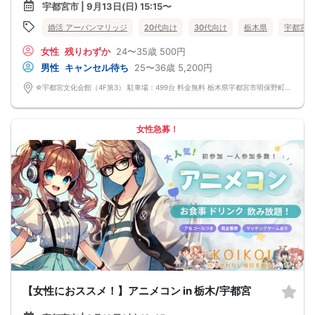
宇都宮市 | 9月13日(日) 15:15〜
婚活 アーバンマリッジ
20代向け
30代向け
栃木県
宇都宮市
女性
残りわずか
24〜35歳
500円
男性
キャンセル待ち
25〜36歳
5,200円
☆宇都宮文化会館（4F第3） 駐車場：499台 料金無料 栃木県宇都宮市明保野町7-66
女性急募！
【女性におススメ！】アニメコン in 栃木/宇都宮