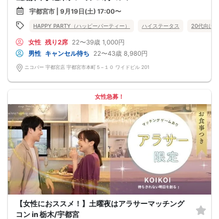
宇都宮市 | 9月19日(土) 17:00〜
HAPPY PARTY（ハッピーパーティー）
ハイステータス
20代向け
女性
残り2席
22〜39歳
1,000円
男性
キャンセル待ち
22〜43歳
8,980円
ニコバー 宇都宮店 宇都宮市本町５−１０ ワイドビル 201
女性急募！
【女性におススメ！】土曜夜はアラサーマッチング
コン in 栃木/宇都宮