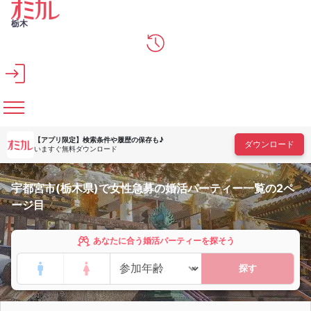
メインコンテンツへスキップ
栃木
【アプリ限定】
検索条件や履歴の保存も♪
ダウンロード
いますぐ無料ダウンロード
宇都宮市(栃木県)で女性急募の婚活パーティー一覧の2ペ
ージ目
あなたに合う婚活パーティーを探そう
探す