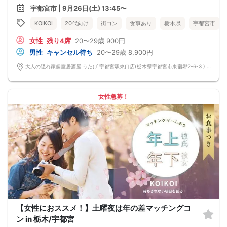
宇都宮市 | 9月26日(土) 13:45〜
KOIKOI
20代向け
街コン
食事あり
栃木県
宇都宮市
女性
残り4席
20〜29歳
900円
男性
キャンセル待ち
20〜29歳
8,900円
大人の隠れ家個室居酒屋 うたげ 宇都宮駅東口店(栃木県宇都宮市東宿郷2-6-3 ) 栃木県宇都宮市東宿郷2-6-3
女性急募！
【女性におススメ！】土曜夜は年の差マッチングコ
ン in 栃木/宇都宮