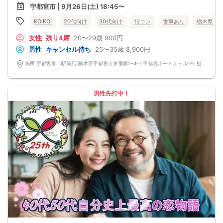
宇都宮市 | 9月26日(土) 18:45〜
KOIKOI
20代向け
30代向け
街コン
食事あり
栃木県
女性
残り4席
20〜29歳
900円
男性
キャンセル待ち
25〜35歳
8,900円
魚民 宇都宮東口駅前店(栃木県宇都宮市東宿郷2-4-1 宇都宮ポートホテル1F) 栃木県宇都宮市東宿郷2-4-1 宇都宮ポートホテル1F
男性先行中！