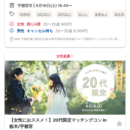
宇都宮市 | 9月19日(土) 18:45〜
KOIKOI
20代向け
30代向け
街コン
食事あり
栃木県
女性
残り4席
25〜35歳
900円
男性
キャンセル待ち
25〜35歳
8,900円
魚民 宇都宮東口駅前店(栃木県宇都宮市東宿郷2-4-1 宇都宮ポートホテル1F) 栃木県宇都宮市東宿郷2-4-1 宇都宮ポートホテル1F
女性急募！
【女性におススメ！】20代限定マッチングコン in
栃木/宇都宮