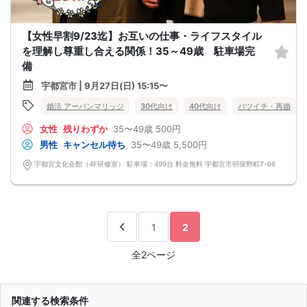
【女性早割9/23迄】お互いの仕事・ライフスタイル
を理解し尊重し合える関係！35～49歳 駐車場完
備
宇都宮市 | 9月27日(日) 15:15〜
婚活 アーバンマリッジ
30代向け
40代向け
バツイチ・再婚
女性
残りわずか
35〜49歳
500円
男性
キャンセル待ち
35〜49歳
5,500円
宇都宮文化会館（4F研修室） 駐車場：499台 料金無料 宇都宮市明保野町7-66
1
2
全2ページ
関連する検索条件