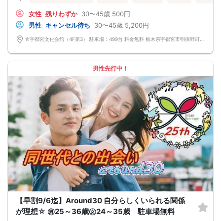
女性
残りわずか
30〜45歳
500円
男性
キャンセル待ち
30〜45歳
5,200円
☆宇都宮文化会館（4F第3） 駐車場：499台 料金無料 栃木県宇都宮市明保野町7-66
男性先行中！
【早割9/6迄】Around30 自分らしくいられる関係
が理想☆ ㊚25～36歳㊛24～35歳 駐車場無料