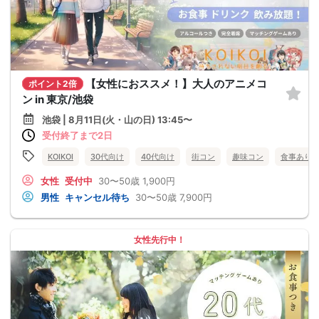
【女性におススメ！】大人のアニメコ
ポイント2倍
ン in 東京/池袋
池袋 | 8月11日(火・山の日) 13:45〜
受付終了まで2日
KOIKOI
30代向け
40代向け
街コン
趣味コン
食事あり
女性
受付中
30〜50歳
1,900円
男性
キャンセル待ち
30〜50歳
7,900円
女性先行中！