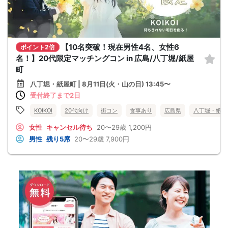
【10名突破！現在男性4名、女性6
ポイント2倍
名！】20代限定マッチングコン in 広島/八丁堀/紙屋
町
八丁堀・紙屋町 | 8月11日(火・山の日) 13:45〜
受付終了まで2日
KOIKOI
20代向け
街コン
食事あり
広島県
八丁堀・紙屋
女性
キャンセル待ち
20〜29歳
1,200円
男性
残り5席
20〜29歳
7,900円