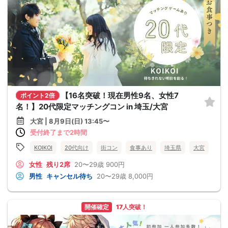
【16名突破！現在男性9名、女性7
ポイント2倍
名！】20代限定マッチングコン in 埼玉/大宮
大宮 | 8月9日(日) 13:45〜
受付終了まで2時間
KOIKOI
20代向け
街コン
食事あり
埼玉県
大宮
女性
残り2席
20〜29歳
900円
男性
キャンセル待ち
20〜29歳
8,000円
開催確定
17人突破！