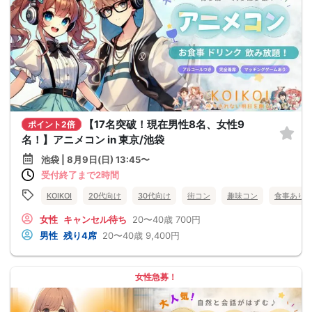
【17名突破！現在男性8名、女性9
ポイント2倍
名！】アニメコン in 東京/池袋
池袋 | 8月9日(日) 13:45〜
受付終了まで2時間
KOIKOI
20代向け
30代向け
街コン
趣味コン
食事あり
女性
キャンセル待ち
20〜40歳
700円
男性
残り4席
20〜40歳
9,400円
女性急募！