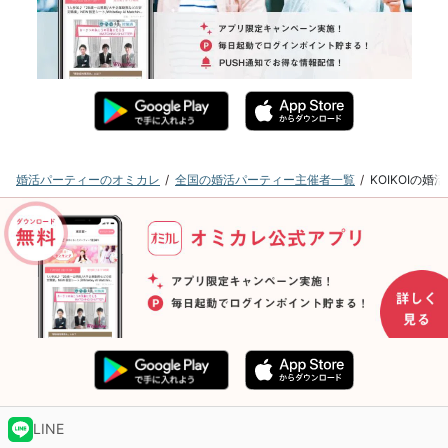
婚活パーティーのオミカレ
全国の婚活パーティー主催者一覧
KOIKOIの
LINE