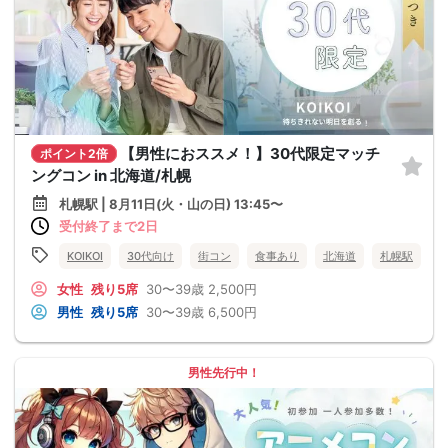
【男性におススメ！】30代限定マッチ
ポイント2倍
ングコン in 北海道/札幌
札幌駅 | 8月11日(火・山の日) 13:45〜
受付終了まで2日
KOIKOI
30代向け
街コン
食事あり
北海道
札幌駅
女性
残り5席
30〜39歳
2,500円
男性
残り5席
30〜39歳
6,500円
男性先行中！