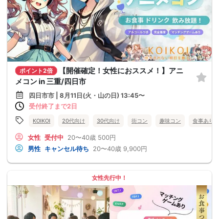
【開催確定！女性におススメ！】アニ
ポイント2倍
メコン in 三重/四日市
四日市市 | 8月11日(火・山の日) 13:45〜
受付終了まで2日
KOIKOI
20代向け
30代向け
街コン
趣味コン
食事あり
女性
受付中
20〜40歳
500円
男性
キャンセル待ち
20〜40歳
9,900円
女性先行中！