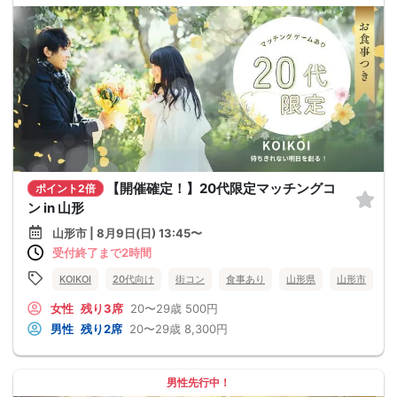
【開催確定！】20代限定マッチングコ
ポイント2倍
ン in 山形
山形市 | 8月9日(日) 13:45〜
受付終了まで2時間
KOIKOI
20代向け
街コン
食事あり
山形県
山形市
女性
残り3席
20〜29歳
500円
男性
残り2席
20〜29歳
8,300円
男性先行中！