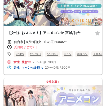
【女性におススメ！】アニメコン in 宮城/仙台
仙台市 | 8月11日(火・山の日) 13:45〜
受付終了まで2日
KOIKOI
20代向け
30代向け
街コン
趣味コン
食事あり
女性
受付中
20〜40歳
700円
男性
キャンセル待ち
20〜40歳
7,900円
女性急募！