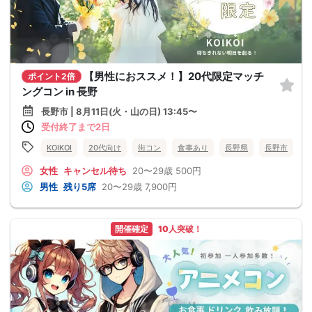
【男性におススメ！】20代限定マッチ
ポイント2倍
ングコン in 長野
長野市 | 8月11日(火・山の日) 13:45〜
受付終了まで2日
KOIKOI
20代向け
街コン
食事あり
長野県
長野市
女性
キャンセル待ち
20〜29歳
500円
男性
残り5席
20〜29歳
7,900円
開催確定
10人突破！