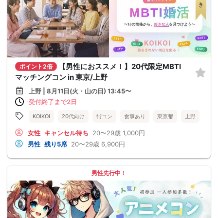
【男性におススメ！】20代限定MBTI
ポイント2倍
マッチングコン in 東京/上野
上野 | 8月11日(火・山の日) 13:45〜
受付終了まで2日
KOIKOI
20代向け
街コン
食事あり
東京都
上野
女性
キャンセル待ち
20〜29歳
1,000円
男性
残り5席
20〜29歳
6,900円
男性先行中！