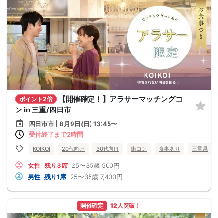
【開催確定！】アラサーマッチングコ
ポイント2倍
ン in 三重/四日市
四日市市 | 8月9日(日) 13:45〜
受付終了まで2時間
KOIKOI
20代向け
30代向け
街コン
食事あり
三重県
女性
残り3席
25〜35歳
500円
男性
残り1席
25〜35歳
7,400円
開催確定
12人突破！