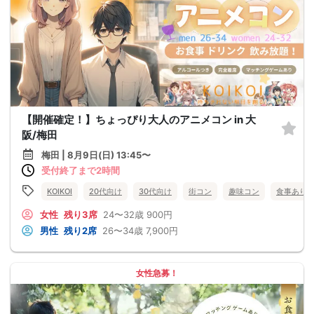
【開催確定！】ちょっぴり大人のアニメコン in 大
阪/梅田
梅田 | 8月9日(日) 13:45〜
受付終了まで2時間
KOIKOI
20代向け
30代向け
街コン
趣味コン
食事あり
女性
残り3席
24〜32歳
900円
男性
残り2席
26〜34歳
7,900円
女性急募！