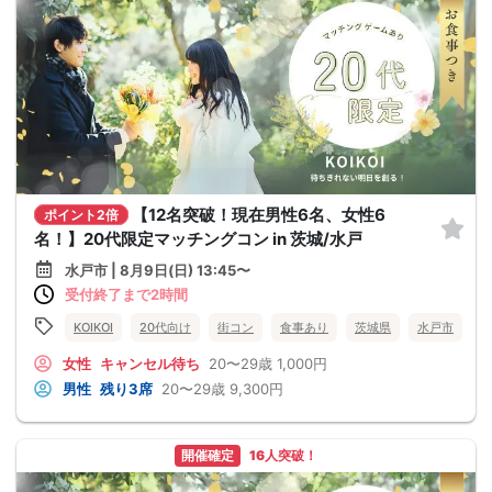
【12名突破！現在男性6名、女性6
ポイント2倍
名！】20代限定マッチングコン in 茨城/水戸
水戸市 | 8月9日(日) 13:45〜
受付終了まで2時間
KOIKOI
20代向け
街コン
食事あり
茨城県
水戸市
女性
キャンセル待ち
20〜29歳
1,000円
男性
残り3席
20〜29歳
9,300円
開催確定
16人突破！