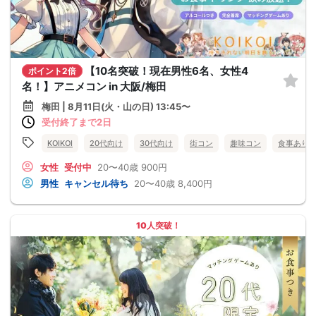
【10名突破！現在男性6名、女性4
ポイント2倍
名！】アニメコン in 大阪/梅田
梅田 | 8月11日(火・山の日) 13:45〜
受付終了まで2日
KOIKOI
20代向け
30代向け
街コン
趣味コン
食事あり
女性
受付中
20〜40歳
900円
男性
キャンセル待ち
20〜40歳
8,400円
10人突破！