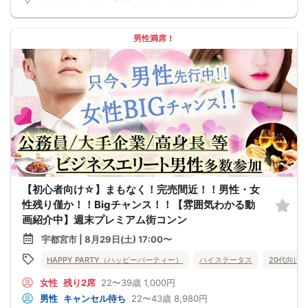
男性満席！
【初心者向け☆】まもなく！完売間近！！男性・女
性残り僅か！！Bigチャンス！！【雰囲気わかる動
画紹介中】週末プレミアム街コンン
宇都宮市 | 8月29日(土) 17:00〜
HAPPY PARTY（ハッピーパーティー）
ハイステータス
20代向け
女性
残り2席
22〜39歳
1,000円
男性
キャンセル待ち
22〜43歳
8,980円