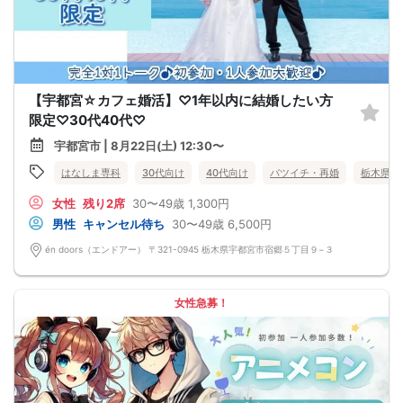
【宇都宮☆カフェ婚活】♡1年以内に結婚したい方
限定♡30代40代♡
宇都宮市 | 8月22日(土) 12:30〜
はなしま専科
30代向け
40代向け
バツイチ・再婚
栃木県
女性
残り2席
30〜49歳
1,300円
男性
キャンセル待ち
30〜49歳
6,500円
én doors（エンドアー） 〒321-0945 栃木県宇都宮市宿郷５丁目９−３
女性急募！