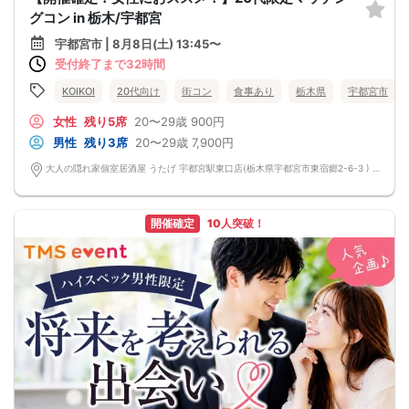
グコン in 栃木/宇都宮
宇都宮市 | 8月8日(土) 13:45〜
受付終了まで32時間
KOIKOI
20代向け
街コン
食事あり
栃木県
宇都宮市
女性
残り5席
20〜29歳
900円
男性
残り3席
20〜29歳
7,900円
大人の隠れ家個室居酒屋 うたげ 宇都宮駅東口店(栃木県宇都宮市東宿郷2-6-3 ) 栃木県宇都宮市東宿郷2-6-3
開催確定
10人突破！