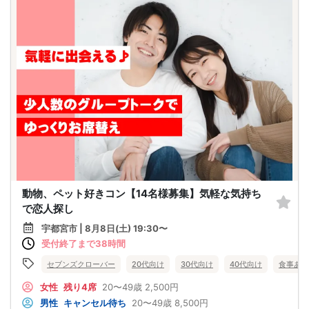
動物、ペット好きコン【14名様募集】気軽な気持ち
で恋人探し
宇都宮市 | 8月8日(土) 19:30〜
受付終了まで38時間
セブンズクローバー
20代向け
30代向け
40代向け
食事あり
女性
残り4席
20〜49歳
2,500円
男性
キャンセル待ち
20〜49歳
8,500円