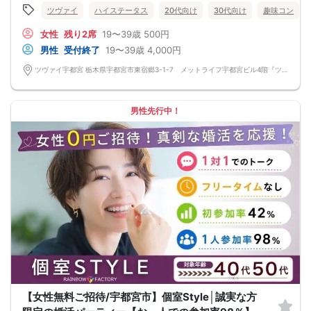
ツヴァイ
ハイステータス
20代向け
30代向け
趣味コン
女性
残り2席
19〜39歳
500円
男性
受付終了
19〜39歳
4,000円
ツヴァイ宇都宮 栃木県宇都宮市東宿郷3-1-7 メットライフ宇都宮ビル4階『ツヴァイ会場』
男性先行中！
【女性無料ご招待/宇都宮市】個室Style│誠実な方