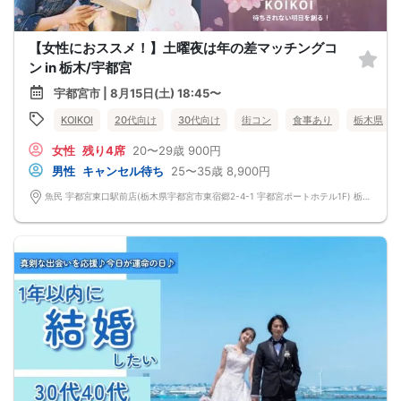
【女性におススメ！】土曜夜は年の差マッチングコ
ン in 栃木/宇都宮
宇都宮市 | 8月15日(土) 18:45〜
KOIKOI
20代向け
30代向け
街コン
食事あり
栃木県
女性
残り4席
20〜29歳
900円
男性
キャンセル待ち
25〜35歳
8,900円
魚民 宇都宮東口駅前店(栃木県宇都宮市東宿郷2-4-1 宇都宮ポートホテル1F) 栃木県宇都宮市東宿郷2-4-1 宇都宮ポートホテル1F