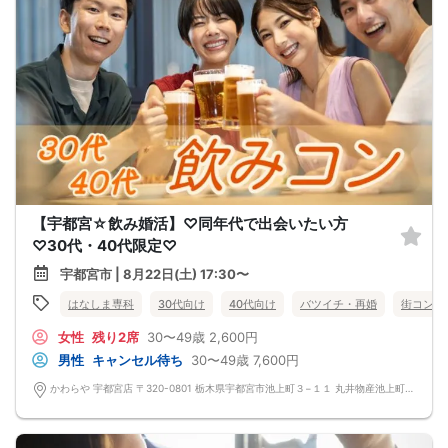
【宇都宮☆飲み婚活】♡同年代で出会いたい方
♡30代・40代限定♡
宇都宮市 | 8月22日(土) 17:30〜
はなしま専科
30代向け
40代向け
バツイチ・再婚
街コン
女性
残り2席
30〜49歳
2,600円
男性
キャンセル待ち
30〜49歳
7,600円
かわらや 宇都宮店 〒320-0801 栃木県宇都宮市池上町３−１１ 丸井物産池上町ビル 6F