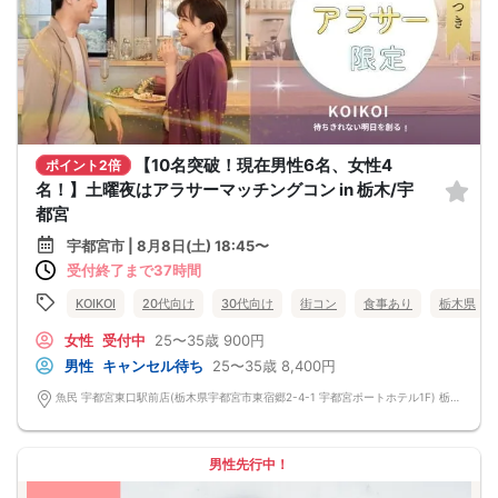
【10名突破！現在男性6名、女性4
ポイント2倍
名！】土曜夜はアラサーマッチングコン in 栃木/宇
都宮
宇都宮市 | 8月8日(土) 18:45〜
受付終了まで37時間
KOIKOI
20代向け
30代向け
街コン
食事あり
栃木県
女性
受付中
25〜35歳
900円
男性
キャンセル待ち
25〜35歳
8,400円
魚民 宇都宮東口駅前店(栃木県宇都宮市東宿郷2-4-1 宇都宮ポートホテル1F) 栃木県宇都宮市東宿郷2-4-1 宇都宮ポートホテル1F
男性先行中！