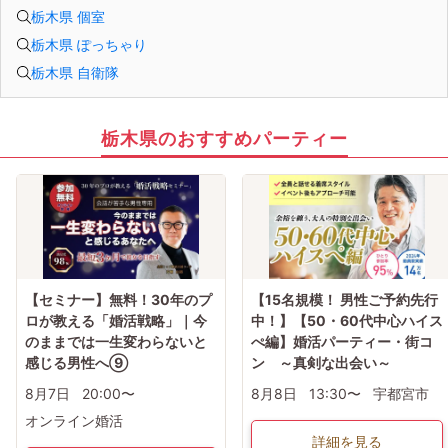
栃木県 個室
栃木県 ぽっちゃり
栃木県 自衛隊
栃木県のおすすめパーティー
【セミナー】無料！30年のプ
【15名規模！ 男性ご予約先行
ロが教える「婚活戦略」｜今
中！】【50・60代中心ハイス
のままでは一生変わらないと
ぺ編】婚活パーティー・街コ
感じる男性へ⑨
ン ～真剣な出会い～
8月7日
20:00〜
8月8日
13:30〜
宇都宮市
オンライン婚活
詳細を見る