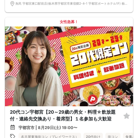
魚民 宇都宮東口駅前店(栃木県宇都宮市東宿郷2-4-1 宇都宮ポートホテル1F) 栃木県宇都宮市東宿郷2-4-1 宇都宮ポートホテル1F
女性急募！
20代コン宇都宮【20～29歳の男女・料理☆飲放題
付・連絡先交換あり・着席型】１名参加も大歓迎
宇都宮市 | 8月29日(土) 19:00〜
名古屋東海街コン（プレイワークス）
20代向け
街コン
食事あ