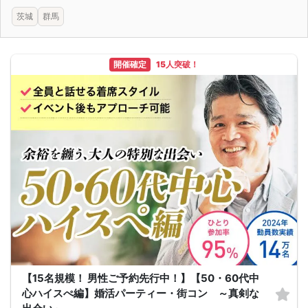
茨城
群馬
開催確定
15人突破！
【15名規模！ 男性ご予約先行中！】【50・60代中
心ハイスぺ編】婚活パーティー・街コン ～真剣な