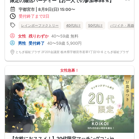
限定の婚活パーティー【お一人での参加率98％】
宇都宮市 | 8月9日(日) 15:00〜
受付終了まで2日
レインボーファクトリー
40代向け
50代向け
バツイチ・再婚
女性
残りわずか
40〜59歳
無料
男性
受付終了
40〜59歳
5,900円
とちぎ福祉プラザ 2F201会議室 栃木県宇都宮市若草1丁目10-6 とちぎ福祉プラザ
女性急募！
【女性におススメ！】20代限定マッチングコン in