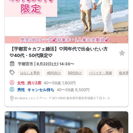
【宇都宮☆カフェ婚活】♡同年代で出会いたい方
♡40代・50代限定♡
宇都宮市 | 8月22日(土) 14:30〜
はなしま専科
40代向け
50代向け
バツイチ・再婚
栃木県
女性
残り2席
40〜59歳
1,800円
男性
キャンセル待ち
40〜59歳
6,500円
én doors（エンドアー） 〒321-0945 栃木県宇都宮市宿郷５丁目９−３