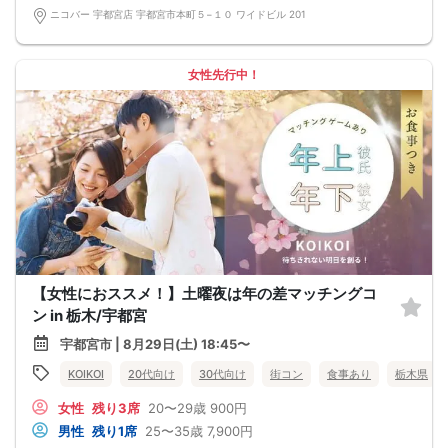
ニコバー 宇都宮店 宇都宮市本町５−１０ ワイドビル 201
女性先行中！
【女性におススメ！】土曜夜は年の差マッチングコ
ン in 栃木/宇都宮
宇都宮市 | 8月29日(土) 18:45〜
KOIKOI
20代向け
30代向け
街コン
食事あり
栃木県
女性
残り3席
20〜29歳
900円
男性
残り1席
25〜35歳
7,900円