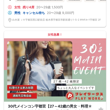
女性
残り4席
20〜29歳
1,500円
男性
キャンセル待ち
20〜29歳
9,000円
白木屋 ＪＲ宇都宮西口駅前店 栃木県宇都宮市駅前通り1-5-2 ﾎﾃﾙｻﾝﾙｰﾄ宇都宮 2F
女性急募！
30代メインコン宇都宮【27～42歳の男女・料理☆