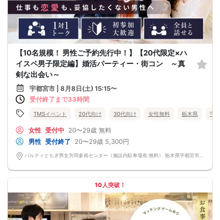
【10名規模！ 男性ご予約先行中！】【20代限定×ハ
イスペ男子限定編】婚活パーティー・街コン ～真
剣な出会い～
宇都宮市 | 8月8日(土) 15:15〜
受付終了まで33時間
TMSイベント
20代向け
30代向け
女性無料
栃木県
宇
女性
受付中
20〜29歳
無料
男性
受付終了
20〜29歳
5,300円
パルティとちぎ男女共同参画センター（施設内駐車場有:無料） 栃木県宇都宮市野沢町4-1 ※階数や部屋番号はパーティーの開催内容をご確認ください。 2F研修室201
10人突破！