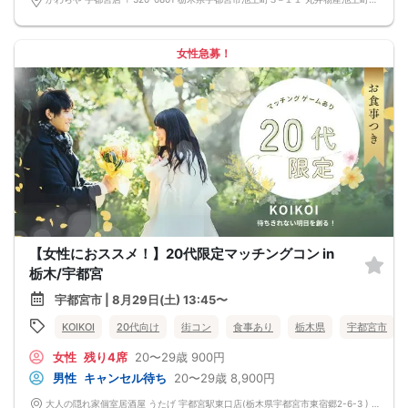
女性急募！
【女性におススメ！】20代限定マッチングコン in
栃木/宇都宮
宇都宮市 | 8月29日(土) 13:45〜
KOIKOI
20代向け
街コン
食事あり
栃木県
宇都宮市
女性
残り4席
20〜29歳
900円
男性
キャンセル待ち
20〜29歳
8,900円
大人の隠れ家個室居酒屋 うたげ 宇都宮駅東口店(栃木県宇都宮市東宿郷2-6-3 ) 栃木県宇都宮市東宿郷2-6-3