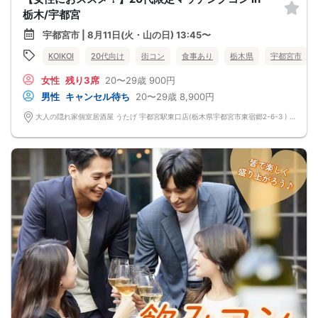
栃木/宇都宮
宇都宮市 | 8月11日(火・山の日) 13:45〜
KOIKOI
20代向け
街コン
食事あり
栃木県
宇都宮市
女性
残り3席
20〜29歳
900円
男性
キャンセル待ち
20〜29歳
8,900円
大人の隠れ家個室居酒屋 うたげ 宇都宮駅東口店(栃木県宇都宮市東宿郷2-6-3 ) 栃木県宇都宮市東宿郷2-6-3