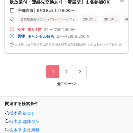
飲放題付・連絡先交換あり・着席型】１名参加OK
宇都宮市 | 8月29日(土) 19:00〜
名古屋東海街コン（プレイワークス）
20代向け
30代向け
40
女性
残り4席
27〜42歳
1,500円
男性
キャンセル待ち
27〜42歳
9,000円
白木屋 ＪＲ宇都宮西口駅前店 栃木県宇都宮市駅前通り1-5-2 ﾎﾃﾙｻﾝﾙｰﾄ宇都宮 2F
1
2
全2ページ
関連する検索条件
栃木県 街コン
栃木県 趣味コン
栃木県 女性無料