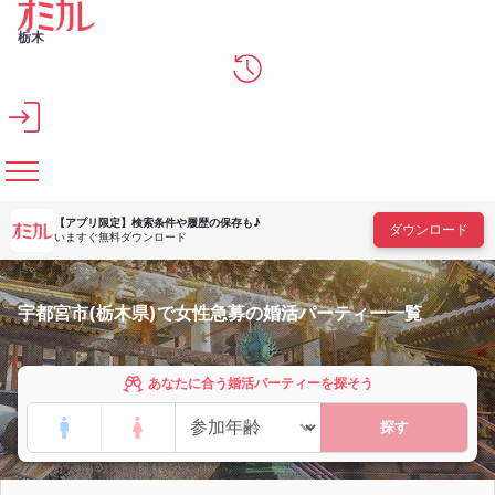
メインコンテンツへスキップ
栃木
【アプリ限定】
検索条件や履歴の保存も♪
ダウンロード
いますぐ無料ダウンロード
宇都宮市(栃木県)で女性急募の婚活パーティー一覧
あなたに合う婚活パーティーを探そう
探す