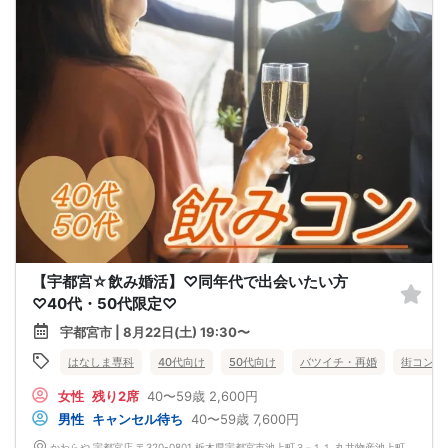
【宇都宮☆飲み婚活】♡同年代で出会いたい方
♡40代・50代限定♡
宇都宮市 | 8月22日(土) 19:30〜
はなしま専科
40代向け
50代向け
バツイチ・再婚
街コン
女性
残り2席
40〜59歳
2,600円
男性
キャンセル待ち
40〜59歳
7,600円
かわらや 宇都宮店 〒320-0801 栃木県宇都宮市池上町３−１１ 丸井物産池上町ビル 6F