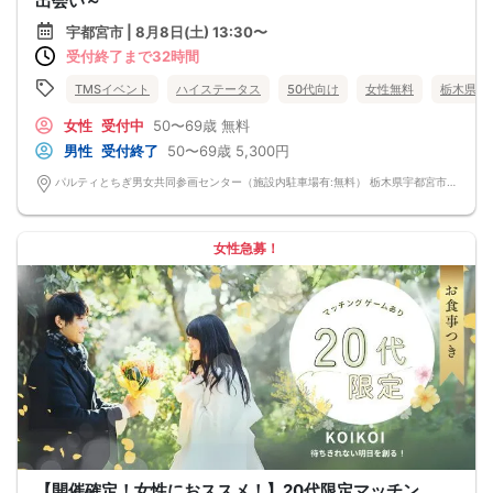
出会い～
宇都宮市 | 8月8日(土) 13:30〜
受付終了まで32時間
TMSイベント
ハイステータス
50代向け
女性無料
栃木県
女性
受付中
50〜69歳
無料
男性
受付終了
50〜69歳
5,300円
パルティとちぎ男女共同参画センター（施設内駐車場有:無料） 栃木県宇都宮市野沢町4-1 ※階数や部屋番号はパーティーの開催内容をご確認ください。 2F研修室201
女性急募！
【開催確定！女性におススメ！】20代限定マッチン