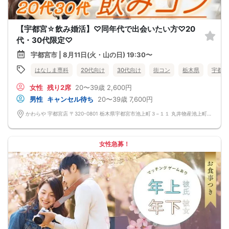
【宇都宮☆飲み婚活】♡同年代で出会いたい方♡20
代・30代限定♡
宇都宮市 | 8月11日(火・山の日) 19:30〜
はなしま専科
20代向け
30代向け
街コン
栃木県
宇都宮
女性
残り2席
20〜39歳
2,600円
男性
キャンセル待ち
20〜39歳
7,600円
かわらや 宇都宮店 〒320-0801 栃木県宇都宮市池上町３−１１ 丸井物産池上町ビル 6F
女性急募！