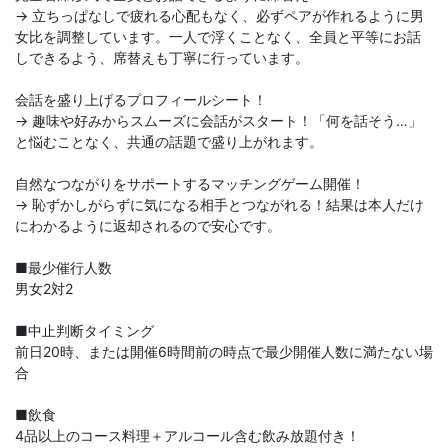
→ 立ちっぱなしで疲れる心配もなく、必ずペアが作れるように男
女比を調整しています。一人で浮くことなく、全員と平等にお話
しできるよう、席替えも丁寧に行っています。
会話を盛り上げるプロフィールシート！
→ 趣味や好みからスムーズに会話がスタート！「何を話そう…」
と悩むことなく、共通の話題で盛り上がれます。
自然なつながりをサポートするマッチングゲーム開催！
→ 恥ずかしがらずに気になる相手とつながれる！結果は本人だけ
にわかるように返却されるので安心です。
■最少催行人数
男女2対2
■中止判断タイミング
前日20時、または開催6時間前の時点で最少開催人数に満たない場
合
■飲食
4品以上のコース料理＋アルコール含む飲み放題付き！