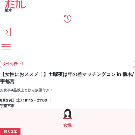
メインコンテンツへスキップ
栃木
女性先行中！
【女性におススメ！】土曜夜は年の差マッチングコン in 栃木/
宇都宮
お食事4品以上と飲み放題付き！
8月29日 (土) 18:45 - 21:00
宇都宮市
女性
残り3席