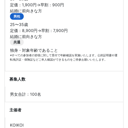
定価：1,900円→早割：900円
結婚に前向きな方
男性
25〜35歳
定価：8,900円→早割：7,900円
結婚に前向きな方
共通
独身・対象年齢であること
※すべての参加者の皆様に対して受付で年齢確認を実施いたします。公的証明書や運
転免許証・保険証などご本人確認ができるものをご持参お願いいたします。
募集人数
男女合計：100名
主催者
KOIKOI