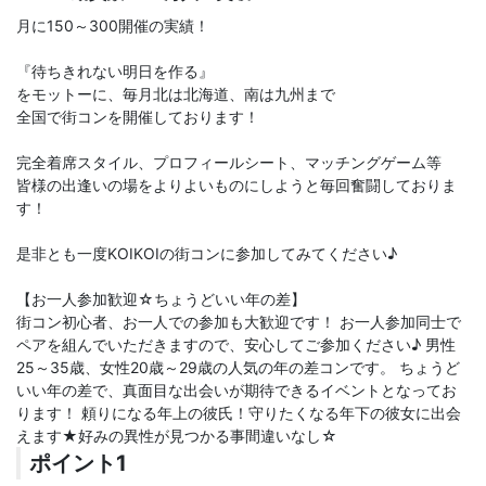
月に150～300開催の実績！
『待ちきれない明日を作る』
をモットーに、毎月北は北海道、南は九州まで
全国で街コンを開催しております！
完全着席スタイル、プロフィールシート、マッチングゲーム等
皆様の出逢いの場をよりよいものにしようと毎回奮闘しておりま
す！
是非とも一度KOIKOIの街コンに参加してみてください♪
【お一人参加歓迎☆ちょうどいい年の差】
街コン初心者、お一人での参加も大歓迎です！ お一人参加同士で
ペアを組んでいただきますので、安心してご参加ください♪ 男性
25～35歳、女性20歳～29歳の人気の年の差コンです。 ちょうど
いい年の差で、真面目な出会いが期待できるイベントとなってお
ります！ 頼りになる年上の彼氏！守りたくなる年下の彼女に出会
えます★好みの異性が見つかる事間違いなし☆
ポイント1