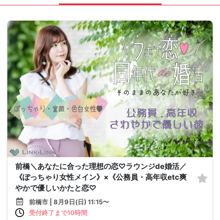
前橋＼あなたに合った理想の恋♡ラウンジde婚活／
《ぽっちゃり女性メイン》×《公務員・高年収etc爽
やかで優しいかたと恋♡
前橋市 | 8月9日(日) 11:15〜
受付終了まで10時間