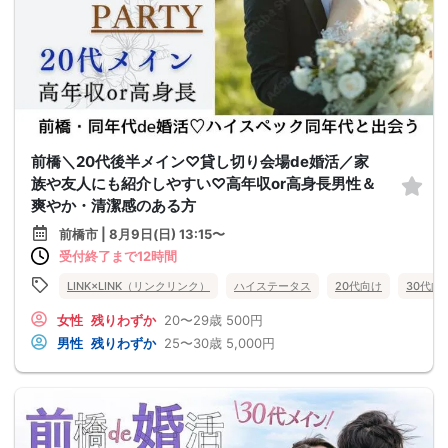
前橋＼20代後半メイン♡貸し切り会場de婚活／家
族や友人にも紹介しやすい♡高年収or高身長男性＆
爽やか・清潔感のある方
前橋市 | 8月9日(日) 13:15〜
受付終了まで12時間
LINK×LINK（リンクリンク）
ハイステータス
20代向け
30代向
女性
残りわずか
20〜29歳
500円
男性
残りわずか
25〜30歳
5,000円