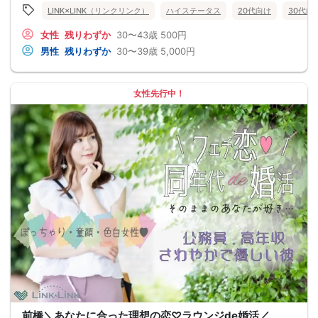
LINK×LINK（リンクリンク）
ハイステータス
20代向け
30代向
女性
残りわずか
30〜43歳
500円
男性
残りわずか
30〜39歳
5,000円
女性先行中！
前橋＼あなたに合った理想の恋♡ラウンジde婚活／