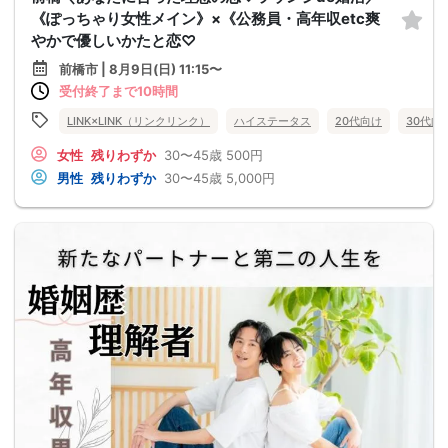
《ぽっちゃり女性メイン》×《公務員・高年収etc爽
やかで優しいかたと恋♡
前橋市 | 8月9日(日) 11:15〜
受付終了まで10時間
LINK×LINK（リンクリンク）
ハイステータス
20代向け
30代向
女性
残りわずか
30〜45歳
500円
男性
残りわずか
30〜45歳
5,000円