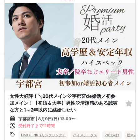
女性大好評！＼20代メイン♡宇都宮de婚活／初参
加メイン！【初婚＆大卒】男性♡清潔感のある誠実
な方と1～2年以内に結婚したい
宇都宮市 | 8月9日(日) 12:00〜
受付終了まで11時間
LINK×LINK（リンクリンク）
ハイステータス
20代向け
栃木県