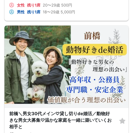
女性
残り1席
20〜29歳
500円
男性
残り1席
18〜29歳
5,000円
前橋＼男女30代メイン♡貸し切りde婚活／動物好
きな男女大募集♡温かな家庭を一緒に築いていくお
相手と