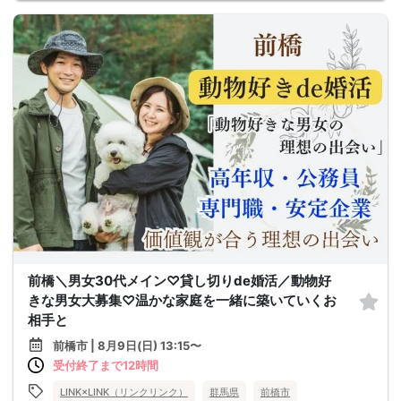
前橋＼男女30代メイン♡貸し切りde婚活／動物好
きな男女大募集♡温かな家庭を一緒に築いていくお
相手と
前橋市 | 8月9日(日) 13:15〜
受付終了まで12時間
LINK×LINK（リンクリンク）
群馬県
前橋市