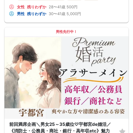
女性
残りわずか
28〜41歳
500円
男性
残りわずか
30〜41歳
5,000円
男性先行中！
前回満席企画＼男女25～35歳位♡宇都宮de婚活／
《消防士・公務員・商社・銀行・高年収etc》魅力