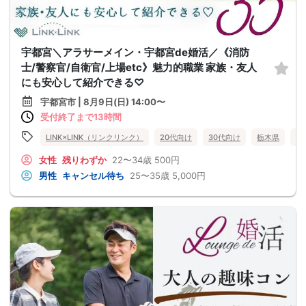
宇都宮＼アラサーメイン・宇都宮de婚活／《消防
士/警察官/自衛官/上場etc》魅力的職業 家族・友人
にも安心して紹介できる♡
宇都宮市 | 8月9日(日) 14:00〜
受付終了まで13時間
LINK×LINK（リンクリンク）
20代向け
30代向け
栃木県
宇
女性
残りわずか
22〜34歳
500円
男性
キャンセル待ち
25〜35歳
5,000円