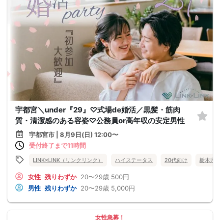
宇都宮＼under『29』♡式場de婚活／黒髪・筋肉
質・清潔感のある容姿♡公務員or高年収の安定男性
宇都宮市 | 8月9日(日) 12:00〜
受付終了まで11時間
LINK×LINK（リンクリンク）
ハイステータス
20代向け
栃木県
女性
残りわずか
20〜29歳
500円
男性
残りわずか
20〜29歳
5,000円
女性急募！