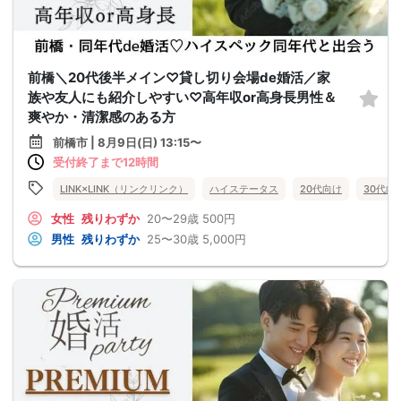
前橋＼20代後半メイン♡貸し切り会場de婚活／家
族や友人にも紹介しやすい♡高年収or高身長男性＆
爽やか・清潔感のある方
前橋市 | 8月9日(日) 13:15〜
受付終了まで12時間
LINK×LINK（リンクリンク）
ハイステータス
20代向け
30代向
女性
残りわずか
20〜29歳
500円
男性
残りわずか
25〜30歳
5,000円