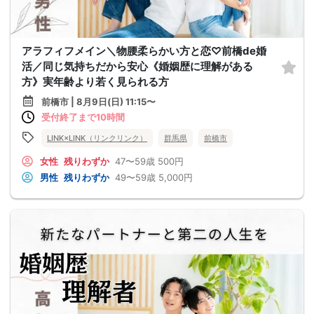
アラフィフメイン＼物腰柔らかい方と恋♡前橋de婚
活／同じ気持ちだから安心《婚姻歴に理解がある
方》実年齢より若く見られる方
前橋市 | 8月9日(日) 11:15〜
受付終了まで10時間
LINK×LINK（リンクリンク）
群馬県
前橋市
女性
残りわずか
47〜59歳
500円
男性
残りわずか
49〜59歳
5,000円