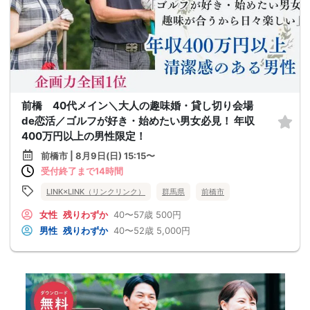
前橋 40代メイン＼大人の趣味婚・貸し切り会場
de恋活／ゴルフが好き・始めたい男女必見！ 年収
400万円以上の男性限定！
前橋市 | 8月9日(日) 15:15〜
受付終了まで14時間
LINK×LINK（リンクリンク）
群馬県
前橋市
女性
残りわずか
40〜57歳
500円
男性
残りわずか
40〜52歳
5,000円