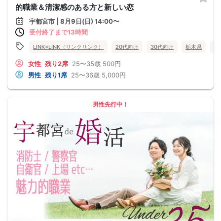
的職業＆清潔感のある方と新しい恋
宇都宮市 | 8月9日(日) 14:00〜
受付終了まで13時間
LINK×LINK（リンクリンク）
20代向け
30代向け
栃木県
宇
女性
残り2席
25〜35歳
500円
男性
残り1席
25〜36歳
5,000円
男性先行中！