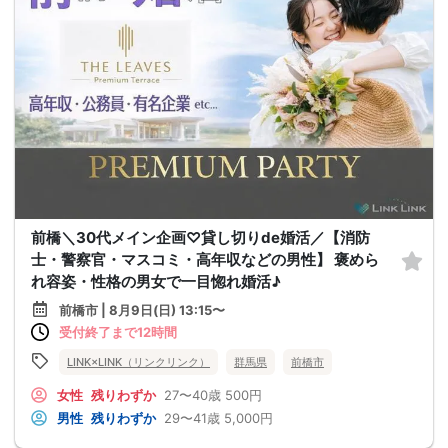
前橋＼30代メイン企画♡貸し切りde婚活／【消防
士・警察官・マスコミ・高年収などの男性】 褒めら
れ容姿・性格の男女で一目惚れ婚活♪
前橋市 | 8月9日(日) 13:15〜
受付終了まで12時間
LINK×LINK（リンクリンク）
群馬県
前橋市
女性
残りわずか
27〜40歳
500円
男性
残りわずか
29〜41歳
5,000円