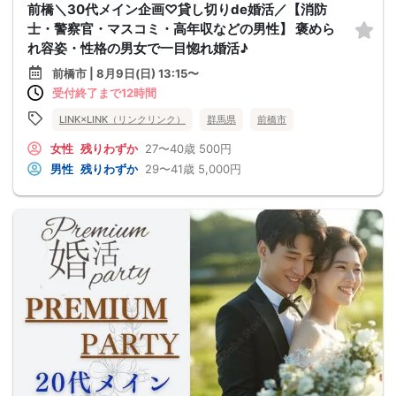
前橋＼30代メイン企画♡貸し切りde婚活／【消防
士・警察官・マスコミ・高年収などの男性】 褒めら
れ容姿・性格の男女で一目惚れ婚活♪
前橋市 | 8月9日(日) 13:15〜
受付終了まで12時間
LINK×LINK（リンクリンク）
群馬県
前橋市
女性
残りわずか
27〜40歳
500円
男性
残りわずか
29〜41歳
5,000円