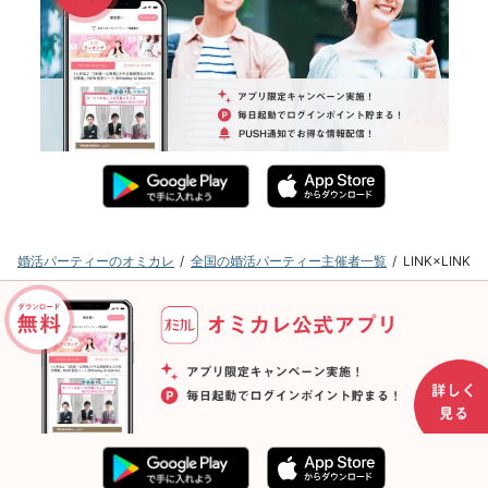
婚活パーティーのオミカレ
全国の婚活パーティー主催者一覧
LINK×LI