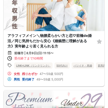
アラフィフメイン＼物腰柔らかい方と恋♡前橋de婚
活／同じ気持ちだから安心《婚姻歴に理解がある
方》実年齢より若く見られる方
前橋市 | 8月9日(日) 11:15〜
受付終了まで10時間
LINK×LINK（リンクリンク）
50代向け
バツイチ・再婚
群馬県
女性
残りわずか
47〜59歳
500円
男性
受付終了
49〜59歳
5,000円