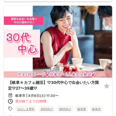
【岐阜☆カフェ婚活】♡30代中心で出会いたい方限
定♡27〜39歳♡
岐阜市 | 8月8日(土) 11:30〜
受付終了まで22時間
はなしま専科
20代向け
30代向け
岐阜県
岐阜市