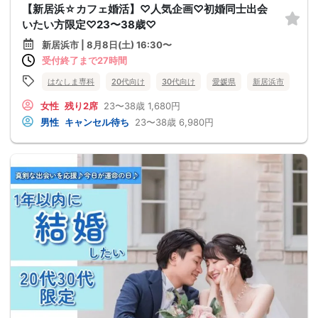
【新居浜☆カフェ婚活】♡人気企画♡初婚同士出会
いたい方限定♡23〜38歳♡
新居浜市 | 8月8日(土) 16:30〜
受付終了まで27時間
はなしま専科
20代向け
30代向け
愛媛県
新居浜市
女性
残り2席
23〜38歳
1,680円
男性
キャンセル待ち
23〜38歳
6,980円