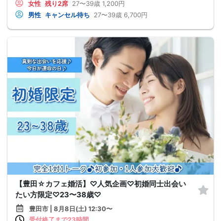
女性
残り2席
27〜39歳
1,200円
男性
キャンセル待ち
27〜39歳
6,700円
【豊田☆カフェ婚活】♡人気企画♡初婚同士出会い
たい方限定♡23〜38歳♡
豊田市 | 8月8日(土) 12:30〜
受付終了まで23時間