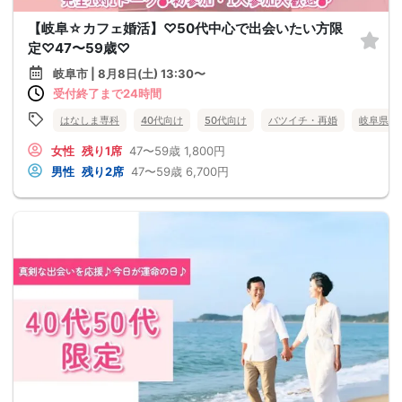
【岐阜☆カフェ婚活】♡50代中心で出会いたい方限
定♡47〜59歳♡
岐阜市 | 8月8日(土) 13:30〜
受付終了まで24時間
はなしま専科
40代向け
50代向け
バツイチ・再婚
岐阜県
女性
残り1席
47〜59歳
1,800円
男性
残り2席
47〜59歳
6,700円