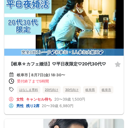
【岐阜☆カフェ婚活】♡平日夜限定♡20代30代♡
岐阜市 | 8月7日(金) 18:30〜
受付終了まで5時間
はなしま専科
20代向け
30代向け
岐阜県
岐阜市
女性
キャンセル待ち
20〜39歳
1,500円
男性
残り2席
20〜39歳
6,980円