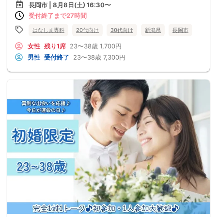
長岡市 | 8月8日(土) 16:30〜
受付終了まで27時間
はなしま専科
20代向け
30代向け
新潟県
長岡市
女性
残り1席
23〜38歳
1,700円
男性
受付終了
23〜38歳
7,300円