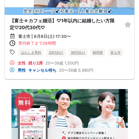
【富士☆カフェ婚活】♡1年以内に結婚したい方限
定♡20代30代♡
富士市 | 8月8日(土) 17:30〜
受付終了まで28時間
はなしま専科
20代向け
30代向け
静岡県
富士市
女性
残り2席
20〜39歳
1,500円
男性
キャンセル待ち
20〜39歳
6,980円