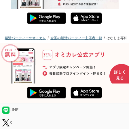
婚活パーティーのオミカレ
全国の婚活パーティー主催者一覧
はなしま専科
LINE
X