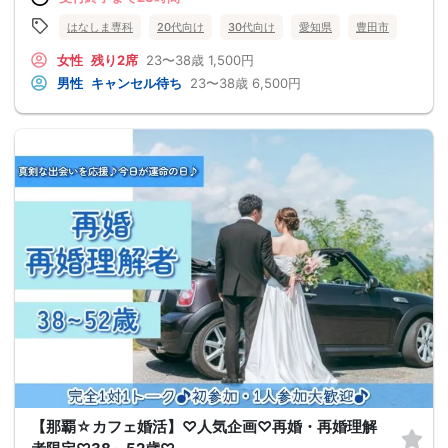
はなしま専科
20代向け
30代向け
愛知県
豊田市
女性
残り2席
23〜38歳
1,500円
男性
キャンセル待ち
23〜38歳
6,500円
【那覇☆カフェ婚活】♡人気企画♡再婚・再婚理解