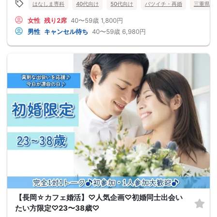
はなしま専科
40代向け
50代向け
バツイチ・再婚
三重県
女性
残り2席
40〜59歳
1,800円
男性
キャンセル待ち
40〜59歳
6,980円
【長岡☆カフェ婚活】♡人気企画♡初婚同士出会い
たい方限定♡23〜38歳♡