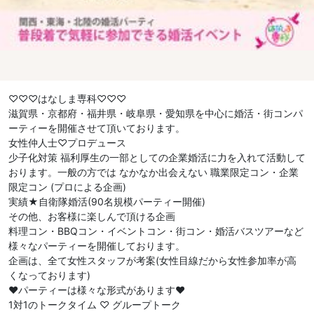
♡♡♡はなしま専科♡♡♡
滋賀県・京都府・福井県・岐阜県・愛知県を中心に婚活・街コンパ
ーティーを開催させて頂いております。
女性仲人士♡プロデュース
少子化対策 福利厚生の一部としての企業婚活に力を入れて活動して
おります。一般の方では なかなか出会えない 職業限定コン・企業
限定コン (プロによる企画)
実績★自衛隊婚活(90名規模パーティー開催)
その他、お客様に楽しんで頂ける企画
料理コン・BBQコン・イベントコン・街コン・婚活バスツアーなど
様々なパーティーを開催しております。
企画は、全て女性スタッフが考案(女性目線だから女性参加率が高
くなっております)
❤︎パーティーは様々な形式があります❤︎
1対1のトークタイム ♡ グループトーク