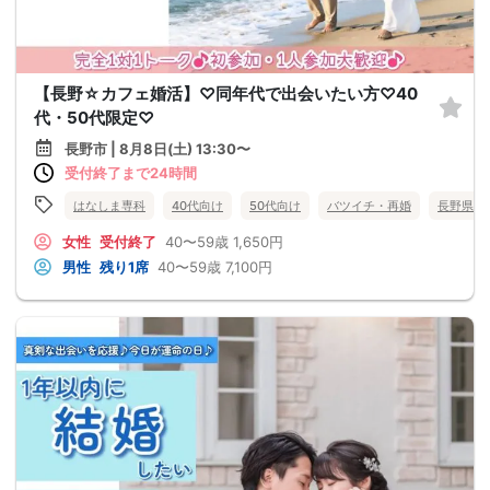
【長野☆カフェ婚活】♡同年代で出会いたい方♡40
代・50代限定♡
長野市 | 8月8日(土) 13:30〜
受付終了まで24時間
はなしま専科
40代向け
50代向け
バツイチ・再婚
長野県
女性
受付終了
40〜59歳
1,650円
男性
残り1席
40〜59歳
7,100円