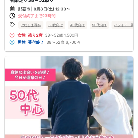
者限定♡38～52歳♡
那覇市 | 8月8日(土) 12:30〜
受付終了まで23時間
はなしま専科
30代向け
40代向け
50代向け
バツイチ・再婚
女性
残り2席
38〜52歳
1,500円
男性
受付終了
38〜52歳
6,700円