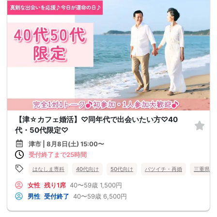
【津☆カフェ婚活】♡同年代で出会いたい方♡40
代・50代限定♡
津市 | 8月8日(土) 15:00〜
受付終了まで25時間
はなしま専科
40代向け
50代向け
バツイチ・再婚
三重県
女性
残り1席
40〜59歳
1,500円
男性
受付終了
40〜59歳
6,500円