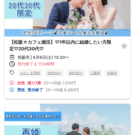
【松阪☆カフェ婚活】♡1年以内に結婚したい方限
定♡20代30代♡
松阪市 | 8月8日(土) 13:30〜
受付終了まで24時間
はなしま専科
20代向け
30代向け
三重県
松阪市
女性
残り1席
20〜39歳
1,500円
男性
受付終了
20〜39歳
6,980円