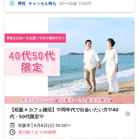
男性
キャンセル待ち
30〜49歳
7,100円
【松阪☆カフェ婚活】♡同年代で出会いたい方♡40
代・50代限定♡
松阪市 | 8月8日(土) 15:30〜
受付終了まで26時間