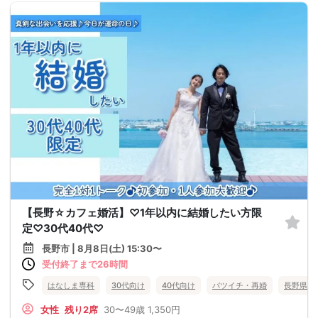
【長野☆カフェ婚活】♡1年以内に結婚したい方限
定♡30代40代♡
長野市 | 8月8日(土) 15:30〜
受付終了まで26時間
はなしま専科
30代向け
40代向け
バツイチ・再婚
長野県
女性
残り2席
30〜49歳
1,350円