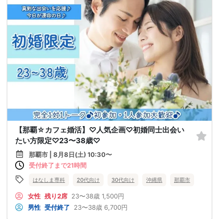
【那覇☆カフェ婚活】♡人気企画♡初婚同士出会い
たい方限定♡23〜38歳♡
那覇市 | 8月8日(土) 10:30〜
受付終了まで21時間
はなしま専科
20代向け
30代向け
沖縄県
那覇市
女性
残り2席
23〜38歳
1,500円
男性
受付終了
23〜38歳
6,700円