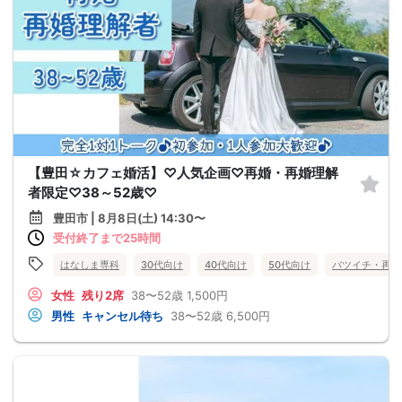
【豊田☆カフェ婚活】♡人気企画♡再婚・再婚理解
者限定♡38～52歳♡
豊田市 | 8月8日(土) 14:30〜
受付終了まで25時間
はなしま専科
30代向け
40代向け
50代向け
バツイチ・再婚
女性
残り2席
38〜52歳
1,500円
男性
キャンセル待ち
38〜52歳
6,500円