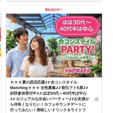
「まずはお友達から仲良くなりたい♪」
「気になる人とカフェや納涼デートに行ってみたい♪」
男性先行中！
そんな想いにぴったりの コンパ風のライトな恋活イベント です。
どこか懐かしい空気感の中で皆さんでおしゃべりする時間は、きっと笑顔
があふれるはず♪♪
そろそろ・・・前向きなご縁を見つけるきっかけを♡
～開催形式について～
ゆったり着席スタイル♪♪
美味しいドリンクをサービス♡（ソフトドリンク・ノンアルカクテル・カ
クテル・ビール等♪♪）
連絡先交換自由♪♪ 次に繋がりやすい♪♪
【お支払い方法】
当日現金払い♪
楽々♪クレジット払い♪
＜申込画面でいずれかを選択ください＞
※お申し込み後、即時でお客様のお席を確保しています♪
規定のキャンセルポリシーが適用されます。ご確認の上、お申込み願いま
す。
男女調整・お席の確保等を行っております運営都合上、ご理解をお願いし
ます。
【会場での受付】
☆☆☆夏の恋活応援♪♪ 合コンスタイル
10分前より受付♪
Matching☆☆☆ 女性募集♪♪ 割引アト5席♪♪
【ご参加規約】
開催中のマスク着用は任意とさせていただきます。
好評参加受付中♪♪ ほぼ30代～40代半ば中心
ドリンクメニュー・フード類については店舗により若干変更する場合があ
♪♪ カジュアルな出会いパーティー♪♪お友達か
ります。
男女調整のため規定のキャンセルポリシーが適用されます。ご確認の上、
ら仲良くなりたい！カフェやランチデートに
お申込み願います。
行ってみたい！美味しいドリンク＆ライトフ
お席の確保等を行っております運営都合上、ご理解をお願いします。