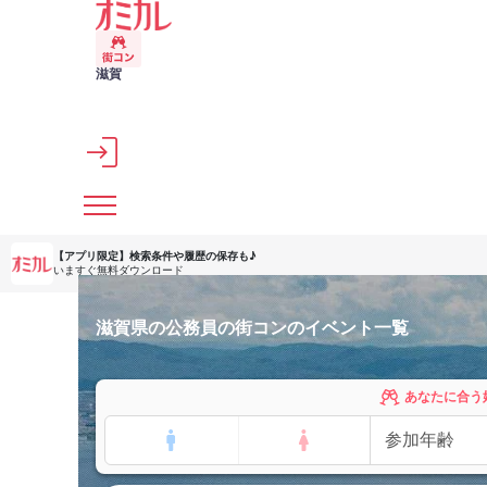
メインコンテンツへスキップ
滋賀
【アプリ限定】
検索条件や履歴の保存も♪
いますぐ無料ダウンロード
滋賀県の公務員の街コンのイベント一覧
あなたに合う