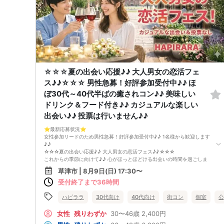
☆☆☆夏の出会い応援♪♪ 大人男女の恋活フェ
ス♪♪☆☆☆ 男性急募！好評参加受付中♪♪ ほ
ぼ30代～40代半ばの癒されコン♪♪ 美味しい
ドリンク＆フード付き♪♪ カジュアルな楽しい
出会い♪♪ 投票は行いません♪♪
⭐️最新応募状況⭐️
女性参加リードのため男性急募！好評参加受付中♪♪ 1名様から歓迎します
♪♪
☆☆☆夏の出会い応援♪♪ 大人男女の恋活フェス♪♪☆☆☆
これからの季節に向けて♪♪ 心がほっとほどける出会いの時間を過ごしま
せんか？
草津市 | 8月9日(日) 17:30〜
大人世代のための恋活フェスを開催します♪♪
受付終了まで36時間
参加者はほぼ30代〜40代半ばの方が中心♪♪
年齢が近いからこそ、会話が弾みやすく、共感できるポイントもたくさん
♪♪
ハピララ
30代向け
40代向け
街コン
個室
公
「気を使わず自然体で話せる出会いがほしい」という方にぴったりのイベ
ントです。
女性
残りわずか
30〜46歳
2,400円
忙しい日常を少し忘れて、ゆったり話せる半個室の空間をご用意していま