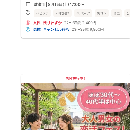
す。
ハピララ主催♪♪ 各地で楽しいイベント開催中！
草津市 | 8月15日(土) 17:00〜
男女調整・お席の確保等を行っております運営都合上、ご理解をお願いし
今回はほぼ20代30代の恋活イベント♪♪
ます。
社会人男性と恋を見つけたい女性が集まる♡
ハピララ
20代向け
30代向け
街コン
個室
公
最少催行人数2対2～
個性いろいろ♪人柄いろいろ♪業界いろいろ♪カラフルパティー♪
ただし当日欠席による人数減少は不可抗力のため返金は行いません。
ハピララで幸せな時間をお過ごしください♪
中止タイミング 2時間前迄にご連絡します。
女性
残りわずか
22〜39歳
2,400円
雰囲気の良いお店が素敵な異性との出会いを後押し♪♪
※直前キャンセルが発生した場合にはその限りではありません。
そろそろ・・・恋がしてみたい♪♪
男性
キャンセル待ち
23〜39歳
6,800円
本イベントは貴重な同世代との出会いの場です。
素敵なお相手とカフェやランチデートから行ってみたい♡
上記同意了承の上お申し込みいただいたとみなします。
気になる方と仲良くなりましょう♪♪
イベント当日、イベントの進行をスムーズにする為、スタッフの指示に従
～開催形式について～
ってください。
ゆったり着席スタイル♪♪
美味しいドリンクをサービス♡（ソフトドリンク・カクテル・ノンアルカ
クテル・ビール等♪♪）
連絡先交換自由♪♪ 次に繋がりやすい♪♪◝(⑅ᴗ⑅)◜..°♡
【お支払い方法】
当日現金払い♪
楽々♪クレジット払い♪
＜申込画面でいずれかを選択ください＞
男性先行中！
※お申し込み後、即時でお客様のお席を確保しています♪
規定のキャンセルポリシーが適用されます。ご確認の上、お申込み願いま
す。
男女調整・お席の確保等を行っております運営都合上、ご理解をお願いし
ます。
【会場での受付】
10分前より受付♪
【ご参加規約】
開催中のマスク着用は任意とさせていただきます。
ドリンクメニュー・フード類については店舗により若干変更する場合があ
ります。
※お申し込み後、即時でお客様のお席を確保しています。