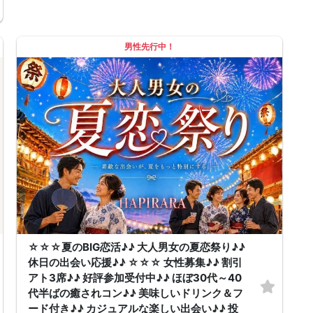
🙋‍♂️参加スタイルも自由で安心！
・おひとり参加大歓迎！（スタッフがしっかりフォロー）
・2名以上でのご参加もOK（お席は並びでご案内します）
・初参加でも浮かないよう、イベントの進行はスムーズ＆丁寧！
男性先行中！
💳選べるお支払い方法
・当日、現金払いOK！
・事前にクレジットカード払いもOK（申込時に選択可能）
📌【参加にあたってのご案内】
・お申込み完了後、お席を確保いたします
・キャンセルには所定のポリシーが適用されますのでご確認ください
・マスク着用は任意です（気になる方はご自身の判断で着用可能）
💘＼人気イベントのためお早めに！／
「街コンって緊張するかも…」という方も安心。
気軽に参加できて、楽しく出会える週末のひとときを一緒に過ごしません
か？
恋のきっかけは、ここから！
あなたのご参加、お待ちしております✨
☆☆☆夏のBIG恋活♪♪ 大人男女の夏恋祭り♪♪
休日の出会い応援♪♪ ☆☆☆ 女性募集♪♪ 割引
アト3席♪♪ 好評参加受付中♪♪ ほぼ30代～40
代半ばの癒されコン♪♪ 美味しいドリンク＆フ
ード付き♪♪ カジュアルな楽しい出会い♪♪ 投