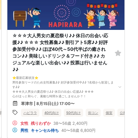
【お支払い方法】
当日現金払い♪
楽々♪クレジット払い♪
＜申込画面でいずれかを選択ください＞
※お申し込み後、即時でお客様のお席を確保しています♪
規定のキャンセルポリシーが適用されます。ご確認の上、お申込み願いま
す。
☆☆☆大人男女の夏恋祭り♪♪ 休日の出会い応
男女調整・お席の確保等を行っております運営都合上、ご理解をお願いし
ます。
援♪♪ ☆☆☆ 女性募集♪♪ 割引アト5席♪♪ 好評
【会場での受付】
参加受付中♪♪ ほぼ40代～50代半ばの癒され
10分前より受付♪
コン♪♪ 美味しいドリンク＆フード付き♪♪ カ
【ご参加規約】
開催中のマスク着用は任意とさせていただきます。
ジュアルな楽しい出会い♪♪ 投票は行いません
ドリンクメニュー・フード類については店舗により若干変更する場合があ
♪♪
ります。
男女調整のため規定のキャンセルポリシーが適用されます。ご確認の上、
⭐️最新応募状況⭐️
お申込み願います。
男性参加リードのため女性募集♪♪ 好評参加受付中♪♪ 1名様から歓迎しま
お席の確保等を行っております運営都合上、ご理解をお願いします。
す♪♪
最少催行人数2対2～
☆☆☆大人男女の夏恋祭り♪♪ 休日の出会い応援♪♪ ☆☆☆
ただし当日欠席による人数減少は不可抗力のため返金は行いません。
心がほっと和らぐ、素敵な時間を過ごしませんか？！
本イベントは貴重な同世代との出会いの場です。
参加者はほぼ40代〜50代半ばの大人男女が中心♪♪
上記同意了承の上お申し込みいただいたとみなします。
草津市 | 8月15日(土) 17:00〜
同世代だからこそ趣味や暮らし、これまでの経験など、自然と共感できる
イベント当日、イベントの進行をスムーズにする為、スタッフの指示に従
会話が生まれます。
ってください。
務員
食事あり
滋賀県
草津市
ハピララ
40代向け
50代向け
街コン
個室
公務員
「落ち着いた雰囲気の中で、カジュアルで楽しい出会いがほしい♪♪」
そんな方におすすめのイベントです♪♪
女性
残りわずか
38〜56歳
2,400円
会場は、半個室のゆったりとした空間をご用意♪♪
美味しいドリンクやフードを楽しみながら、
男性
キャンセル待ち
40〜58歳
6,800円
周囲を気にせず、リラックスして交流できます。
会話しやすい和やかな雰囲気なので、安心してご参加いただけます♪♪