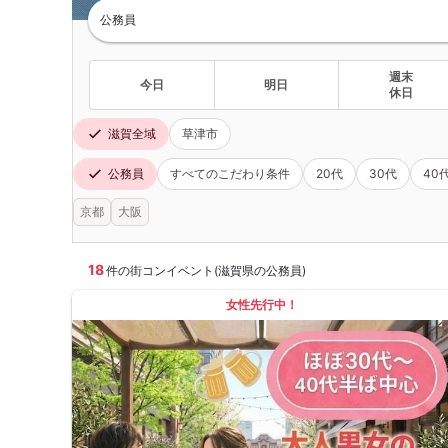
公務員
週末
今日
明日
休日
滋賀全域
草津市
公務員
すべてのこだわり条件
20代
30代
40
京都
大阪
18
件の街コンイベント(滋賀県の公務員)
女性先行中！