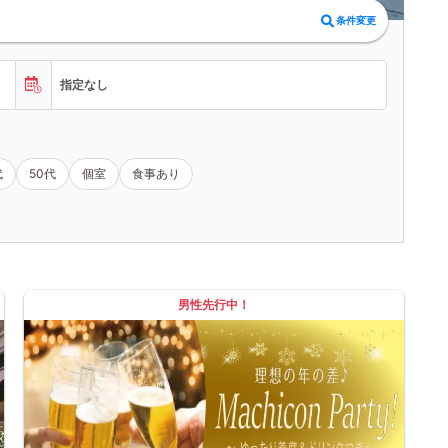
条件変更
指定なし
代
50代
個室
食事あり
男性先行中！