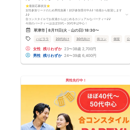
男女調整のため規定のキャンセルポリシーが適用されます。ご確認の上、
⭐️最新応募状況⭐️
お申込み願います。
女性参加リードのため男性急募！好評参加受付中♪♪ 1名様から歓迎します
お席の確保等を行っております運営都合上、ご理解をお願いします。
♪♪
最少催行人数2対2～
合コンスタイルでお友達からはじめるカジュアルなパーティー♪♪
ただし当日欠席による人数減少は不可抗力のため返金は行いません。
今回のパーティーはほぼ20代～30代半ば中心！
本イベントは貴重な同世代との出会いの場です。
「まずは気軽に友達として仲良くなりたい♪♪」
上記同意了承の上お申し込みいただいたとみなします。
草津市 | 8月11日(火・山の日) 18:30〜
「気になる方とカフェや納涼デートに行ってみたい♪♪」
イベント当日、イベントの進行をスムーズにする為、スタッフの指示に従
「良きパートナーを見つけたい♪♪」
ってください。
ハピララ
20代向け
30代向け
街コン
個室
公
そんなあなたにぴったりのコンパ風な出会いイベントをご用意しました♪
学生時代に経験した！？なにか懐かしいこのコンパの雰囲気・・・！
女性
残りわずか
23〜38歳
2,700円
皆さんでお話するのはきっと楽しいはず！
「ちょうどいい距離感」から始めませんか？
男性
残りわずか
24〜39歳
6,400円
清潔感のあるお店で気にせずお話を楽しめます。
落ち着いた雰囲気の中で、リラックスしてお話しできるのが魅力なんです
♪♪
～開催形式について～
ゆったり着席スタイル♪♪
男性先行中！
美味しいドリンクをサービス♡（ソフトドリンク・ノンアルカクテル・カ
クテル・ビール等♪♪）
連絡先交換自由♪♪ 次に繋がりやすい♪♪
【お支払い方法】
当日現金払い♪
楽々♪クレジット払い♪
＜申込画面でいずれかを選択ください＞
※お申し込み後、即時でお客様のお席を確保しています♪
規定のキャンセルポリシーが適用されます。ご確認の上、お申込み願いま
す。
男女調整・お席の確保等を行っております運営都合上、ご理解をお願いし
ます。