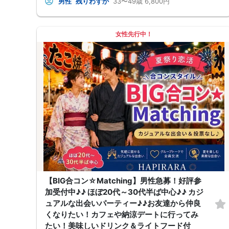
男性
残りわずか
33〜49歳
6,800円
す♪♪
美味しいドリンクやフードを片手に、リラックスしながら交流できるのが
魅力♪♪
初参加の方でも安心して馴染める、カジュアルで優しい雰囲気です。
「まずはお友達から仲良くなりたい♪」
女性先行中！
「気になる人とカフェや納涼デートに行ってみたい♪」
そんな想いにぴったりの コンパ風のライトな恋活イベント です。
どこか懐かしい空気感の中で皆さんでおしゃべりする時間は、きっと笑顔
があふれるはず♪♪
そろそろ・・・前向きなご縁を見つけるきっかけを♡
～開催形式について～
ゆったり着席スタイル♪♪
美味しいドリンクをサービス♡（ソフトドリンク・ノンアルカクテル・カ
クテル・ビール等♪♪）
連絡先交換自由♪♪ 次に繋がりやすい♪♪
【お支払い方法】
当日現金払い♪
楽々♪クレジット払い♪
＜申込画面でいずれかを選択ください＞
※お申し込み後、即時でお客様のお席を確保しています♪
規定のキャンセルポリシーが適用されます。ご確認の上、お申込み願いま
す。
男女調整・お席の確保等を行っております運営都合上、ご理解をお願いし
ます。
【BIG合コン☆Matching】男性急募！好評参
【会場での受付】
加受付中♪♪ ほぼ20代～30代半ば中心♪♪ カジ
10分前より受付♪
ュアルな出会いパーティー♪♪お友達から仲良
【ご参加規約】
開催中のマスク着用は任意とさせていただきます。
くなりたい！カフェや納涼デートに行ってみ
ドリンクメニュー・フード類については店舗により若干変更する場合があ
たい！美味しいドリンク＆ライトフード付
ります。