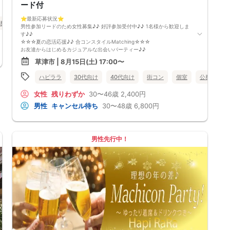
最少催行人数2対2～
ード付
ただし当日欠席による人数減少は不可抗力のため返金は行いません。
本イベントは貴重な同世代との出会いの場です。
⭐️最新応募状況⭐️
務員
食事あり
滋賀県
草津市
上記同意了承の上お申し込みいただいたとみなします。
男性参加リードのため女性募集♪♪ 好評参加受付中♪♪ 1名様から歓迎しま
イベント当日、イベントの進行をスムーズにする為、スタッフの指示に従
す♪♪
ってください。
☆☆☆夏の恋活応援♪♪ 合コンスタイルMatching☆☆☆
お友達からはじめるカジュアルな出会いパーティー♪♪
今回のイベントはほぼ30代～40代半ば中心！
草津市 | 8月15日(土) 17:00〜
「まずは気軽に友達として仲良くなりたい♪♪」
「気になる方とカフェやランチデートに行ってみたい♪♪」
ハピララ
30代向け
40代向け
街コン
個室
公務員
「良きパートナーを見つけたい♪♪」
そんなあなたにぴったりのコンパ風な出会いイベントをご用意しました♪
女性
残りわずか
30〜46歳
2,400円
なにか懐かしいこのコンパの雰囲気・・・！
皆さんでお話するのはきっと楽しいはず！
男性
キャンセル待ち
30〜48歳
6,800円
「ちょうどいい距離感」から始めませんか？
清潔感のあるお店で気にせずお話を楽しめます。
落ち着いた雰囲気の中で、リラックスしてお話しできるのが魅力なんです
♪♪
男性先行中！
～開催形式について～
ゆったり着席スタイル♪♪
美味しいドリンクをサービス♡（ソフトドリンク・ノンアルカクテル・カ
クテル・ビール等♪♪）
連絡先交換自由♪♪ 次に繋がりやすい♪♪
【お支払い方法】
当日現金払い♪
楽々♪クレジット払い♪
＜申込画面でいずれかを選択ください＞
※お申し込み後、即時でお客様のお席を確保しています♪
規定のキャンセルポリシーが適用されます。ご確認の上、お申込み願いま
す。