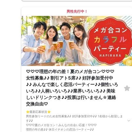
「まずは気軽に友達として仲良くなりたい♪♪」
「気になる方とカフェやランチデートに行ってみたい♪♪」
男性先行中！
そんなあなたにぴったりのコンパ風な出会いイベント♪
なにか懐かしいこのコンパの雰囲気・・・！
皆さんでお話するのはきっと楽しいはず！
落ち着いた雰囲気の中で、リラックスしてお話しできるのが魅力なんです
♪♪
～開催形式について～
ゆったり着席スタイル♪♪
美味しいドリンクをサービス♡（ソフトドリンク・ノンアルカクテル・カ
クテル・ビール等♪♪）
連絡先交換自由♪♪ 次に繋がりやすい♪♪
【お支払い方法】
当日現金払い♪
楽々♪クレジット払い♪
＜申込画面でいずれかを選択ください＞
♡♡♡理想の年の差！夏のメガ合コン♡♡♡
※お申し込み後、即時でお客様のお席を確保しています♪
女性募集♪♪ 割引アト5席♪♪ 好評参加受付中
規定のキャンセルポリシーが適用されます。ご確認の上、お申込み願いま
♪♪ みんなで楽しく恋活パーティー♪♪個性いろ
す。
男女調整・お席の確保等を行っております運営都合上、ご理解をお願いし
いろ♪♪人柄いろいろ♪♪業界いろいろ♪♪ 美味
ます。
しいドリンクつき♪♪投票は行いません☆連絡
【会場での受付】
10分前より受付♪
交換自由♡
【ご参加規約】
開催中のマスク着用は任意とさせていただきます。
⭐️最新応募状況⭐️
ドリンクメニュー・フード類については店舗により若干変更する場合があ
男性参加リードのため女性募集♪♪ 好評参加受付中♪♪ 1名様から歓迎しま
ります。
す♪♪
※お申し込み後、即時でお客様のお席を確保しています。
♡♡♡夏のメガ合コン！みんなの出会い応援！♡♡♡
規定のキャンセルポリシーが適用されます。ご確認の上、お申込み願いま
理想の年の差♪♪ 休日イチオシの恋活パーティー♪♪