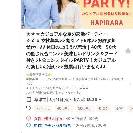
【会場での受付】
10分前より受付♪
【必ずご確認くださいませ】
開催中のマスク着用は任意とさせていただきます。
☆☆☆カジュアルな夏の恋活パーティー
☆☆☆ 女性募集♪♪ 割引アト5席♪♪ 好評参加
受付中♪♪ 休日のごほうび恋活｜40代・50代
の癒され合コン♪♪ 美味しいドリンク＆フード
付き♪♪ 合コンスタイル PARTY！カジュアル
な楽しい出会い♪♪ 投票は行いません♪♪
⭐️最新応募状況⭐️
男性参加リードのため女性募集♪♪ 好評参加受付中♪♪ 1名様から歓迎しま
す♪♪
☆☆☆カジュアルな夏の恋活パーティー☆☆☆
お休みを穏やかに過ごしたいあなたへ♪♪
ゆったり気分で出会いを楽しみませんか？
草津市 | 8月11日(火・山の日) 18:30〜
「仕事や家事に追われる中でも、お休みの日はちょっとした癒しとトキメ
キを感じたい」
ハピララ
40代向け
50代向け
街コン
個室
公
そんな40代・50代の方へぴったりの、ごほうび合コンです♪♪
女性
残りわずか
40〜59歳
2,400円
忙しい日常を忘れて、心地よい雰囲気の中で気軽に会話を楽しみたいあな
たに。
男性
キャンセル待ち
40〜59歳
6,800円
このイベントでは、ゆっくり座って落ち着いてお話しできる合コンスタイ
ルをご用意しています♪