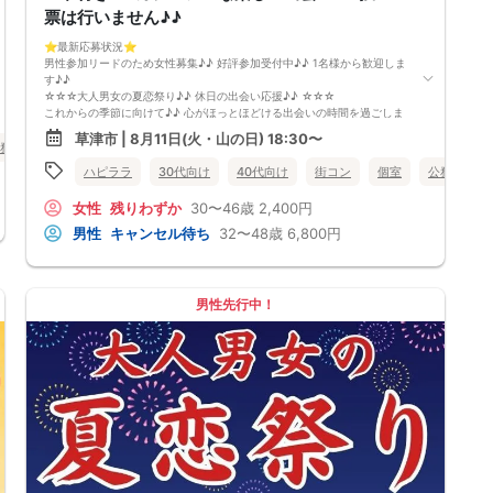
票は行いません♪♪
⭐️最新応募状況⭐️
男性参加リードのため女性募集♪♪ 好評参加受付中♪♪ 1名様から歓迎しま
す♪♪
☆☆☆大人男女の夏恋祭り♪♪ 休日の出会い応援♪♪ ☆☆☆
これからの季節に向けて♪♪ 心がほっとほどける出会いの時間を過ごしま
せんか？
草津市 | 8月11日(火・山の日) 18:30〜
大人世代のための恋活フェスを開催します♪♪
務員
食事あり
滋賀県
草津市
参加者はほぼ30代〜40代半ばの方が中心♪♪
ハピララ
30代向け
40代向け
街コン
個室
公務員
年齢が近いからこそ、会話が弾みやすく、共感できるポイントもたくさん
♪♪
女性
残りわずか
30〜46歳
2,400円
「気を使わず自然体で話せる出会いがほしい」という方にぴったりのイベ
ントです。
男性
キャンセル待ち
32〜48歳
6,800円
忙しい日常を少し忘れて、ゆったり話せる半個室の空間をご用意していま
す♪♪
美味しいドリンクやフードを片手に、リラックスしながら交流できるのが
魅力♪♪
男性先行中！
初参加の方でも安心して馴染める、カジュアルで優しい雰囲気です。
「まずはお友達から仲良くなりたい♪」
「気になる人とカフェや納涼デートに行ってみたい♪」
そんな想いにぴったりの コンパ風のライトな恋活イベント です。
どこか懐かしい空気感の中で皆さんでおしゃべりする時間は、きっと笑顔
があふれるはず♪♪
そろそろ・・・前向きなご縁を見つけるきっかけを♡
～開催形式について～
ゆったり着席スタイル♪♪
美味しいドリンクをサービス♡（ソフトドリンク・ノンアルカクテル・カ
クテル・ビール等♪♪）
連絡先交換自由♪♪ 次に繋がりやすい♪♪