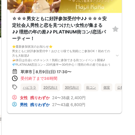
☆☆☆男女ともに好評参加受付中♪♪ ☆☆☆安
定社会人男性と恋を見つけたい女性が集まる
♪♪ 理想の年の差♪♪ PLATINUM街コン/恋活パ
ーティー！
⭐️最新参加状況のお知らせ⭐️
男女ともに好評参加受付中！おひとり様でも気軽にご参加OK！初めての
方も大歓迎♪
🍻休日は出会いのチャンス！気軽に参加できる街コンイベント開催♪
💎PLATINUM恋活コン～20代後半〜30代中心！理想の年の差で出会おう
～
草津市 | 8月9日(日) 17:30〜
社会人男性と恋を見つけたい女性が集まる♪♪
受付終了まで36時間
🌸「最近出会いが少ないなぁ…」
🌸「恋人が欲しいけど、婚活よりカジュアルに始めたい」
そんなあなたにピッタリの、気軽に話せる恋活街コンです♪
ハピララ
20代向け
30代向け
街コン
個室
公務員
✨こんな街コンです✨
・落ち着いた雰囲気の会場で、ゆったり着席スタイル
女性
残りわずか
24〜38歳
2,400円
・ドリンク付き！（ビール・カクテル・ソフトドリンクなど）
男性
残りわずか
27〜43歳
6,800円
・連絡先の交換は自由♪気になる相手と次に繋がりやすい！
・会話がしやすい工夫＆進行で、自然と仲良くなれる空間♪
👨‍💼こんな方におすすめ！
務員
食事あり
滋賀県
草津市
・真面目に恋人を探している
・初対面でも自然に話せる雰囲気が好き
・合コンより落ち着いた出会いの場を求めている
・友達感覚から、じっくり恋を始めたい