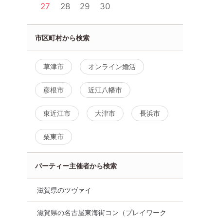
27
28
29
30
市区町村から検索
草津市
オンライン婚活
彦根市
近江八幡市
東近江市
大津市
長浜市
栗東市
パーティー主催者から検索
社員証提示
10名規模！男女バランス良
【10名規模！ 男
【30・
好！【20･30代中心★高身長
中！】1～2年以
がきっと見
or安定収入男性編】必ず全員
い男女集合♪【安
滋賀県のツヴァイ
初心者でも
と話せる☆【個室】婚活パー
アラサー編】個室
ティー～真剣な出会い～
ィー～真剣な出会
滋賀県の名古屋東海街コン（プレイワーク