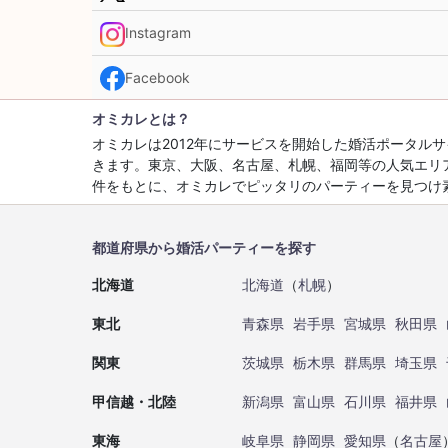
Instagram
Facebook
オミカレとは？
オミカレは2012年にサービスを開始した婚活ポータ
きます。東京、大阪、名古屋、札幌、福岡等の人気エリ
件をもとに、オミカレでピッタリのパーティーを見つけ
都道府県から婚活パーティーを探す
北海道
北海道
（
札幌
）
東北
青森県
岩手県
宮城県
秋田県
関東
茨城県
栃木県
群馬県
埼玉県
甲信越・北陸
新潟県
富山県
石川県
福井県
東海
岐阜県
静岡県
愛知県
（
名古屋