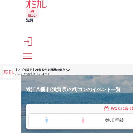
メインコンテンツへスキップ
滋賀
【アプリ限定】
検索条件や履歴の保存も♪
いますぐ無料ダウンロード
近江八幡市(滋賀県)の街コンのイベント一覧
あなたに合う