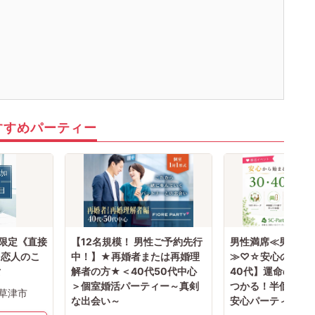
すすめパーティー
性限定《直接
【12名規模！ 男性ご予約先行
男性満席≪男性は
》恋人のこ
中！】★再婚者または再婚理
≫♡☆安心の出会い
女
解者の方★＜40代50代中心
40代】運命の相手
＞個室婚活パーティー～真剣
つかる！半個室で
草津市
な出会い～
安心パーティー♡