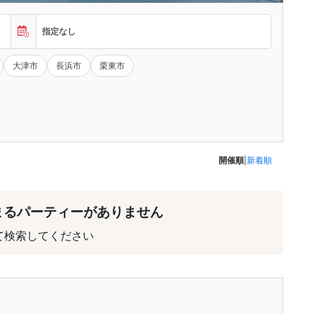
指定なし
大津市
長浜市
栗東市
開催順
|
新着順
まるパーティーがありません
て検索してください