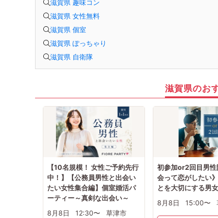
滋賀県 趣味コン
滋賀県 女性無料
滋賀県 個室
滋賀県 ぽっちゃり
滋賀県 自衛隊
滋賀県のお
【10名規模！ 女性ご予約先行
初参加or2回目男
中！】【公務員男性と出会い
会って恋がしたい
たい女性集合編】個室婚活パ
とを大切にする男
ーティー～真剣な出会い～
8月8日
15:00〜
8月8日
12:30〜
草津市