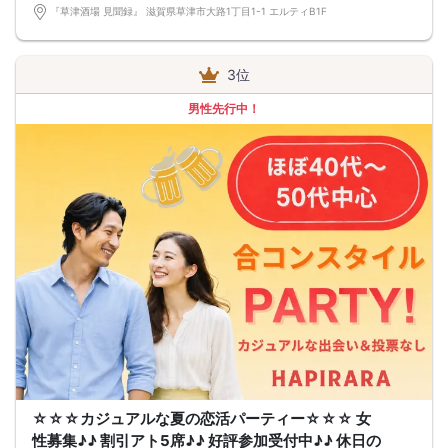
『草津酒場 見聞録』 滋賀県草津市大路1丁目1-1 エルティB1F
3位
男性先行中！
☆☆☆カジュアルな夏の恋活パーティー☆☆☆ 女
性募集♪♪ 割引アト5席♪♪ 好評参加受付中♪♪ 休日の