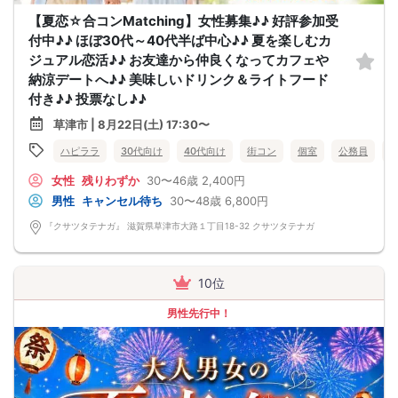
【夏恋☆合コンMatching】女性募集♪♪ 好評参加受
付中♪♪ ほぼ30代～40代半ば中心♪♪ 夏を楽しむカ
ジュアル恋活♪♪ お友達から仲良くなってカフェや
納涼デートへ♪♪ 美味しいドリンク＆ライトフード
付き♪♪ 投票なし♪♪
草津市 | 8月22日(土) 17:30〜
ハピララ
30代向け
40代向け
街コン
個室
公務員
女性
残りわずか
30〜46歳
2,400円
男性
キャンセル待ち
30〜48歳
6,800円
『クサツタテナガ』 滋賀県草津市大路１丁目18-32 クサツタテナガ
10位
男性先行中！