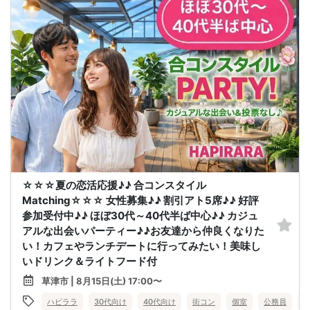
☆☆☆夏の恋活応援♪♪ 合コンスタイル
Matching☆☆☆ 女性募集♪♪ 割引アト5席♪♪ 好評
参加受付中♪♪ ほぼ30代～40代半ば中心♪♪ カジュ
アルな出会いパーティー♪♪お友達から仲良くなりた
い！カフェやランチデートに行ってみたい！美味し
いドリンク＆ライトフード付
草津市 | 8月15日(土) 17:00〜
ハピララ
30代向け
40代向け
街コン
個室
公務員