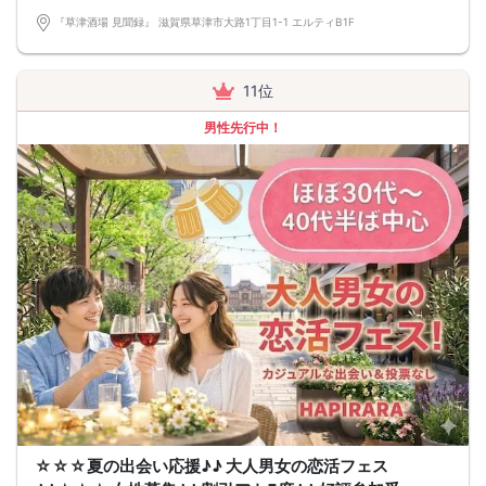
『草津酒場 見聞録』 滋賀県草津市大路1丁目1-1 エルティB1F
11位
男性先行中！
☆☆☆夏の出会い応援♪♪ 大人男女の恋活フェス