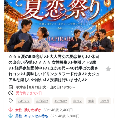
☆☆☆夏のBIG恋活♪♪ 大人男女の夏恋祭り♪♪ 休日
の出会い応援♪♪ ☆☆☆ 女性募集♪♪ 割引アト3席
♪♪ 好評参加受付中♪♪ ほぼ30代～40代半ばの癒さ
れコン♪♪ 美味しいドリンク＆フード付き♪♪ カジュ
アルな楽しい出会い♪♪ 投票は行いません♪♪
草津市 | 8月11日(火・山の日) 18:30〜
受付終了まで2日
ハピララ
30代向け
40代向け
街コン
個室
公務員
女性
残りわずか
30〜46歳
2,400円
男性
キャンセル待ち
32〜48歳
6,800円