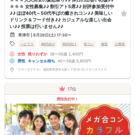
☆☆☆ 女性募集♪♪ 割引アト5席♪♪ 好評参加受付中
♪♪ ほぼ40代～50代半ばの癒されコン♪♪ 美味しい
ドリンク＆フード付き♪♪ カジュアルな楽しい出会
い♪♪ 投票は行いません♪♪
草津市 | 8月29日(土) 17:30〜
ハピララ
40代向け
50代向け
街コン
個室
公務員
女性
残りわずか
38〜56歳
2,400円
男性
キャンセル待ち
40〜58歳
6,800円
『クサツタテナガ』 滋賀県草津市大路１丁目18-32 クサツタテナガ
17位
男性先行中！