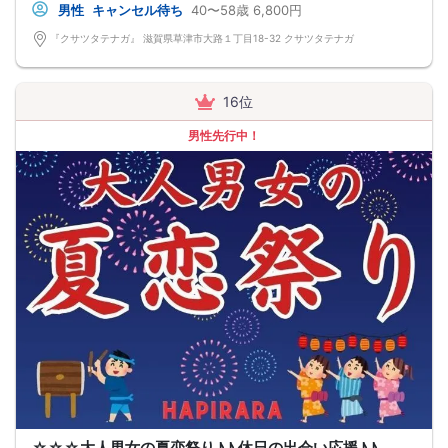
男性
キャンセル待ち
40〜58歳
6,800円
『クサツタテナガ』 滋賀県草津市大路１丁目18-32 クサツタテナガ
16位
男性先行中！
☆☆☆大人男女の夏恋祭り♪♪ 休日の出会い応援♪♪