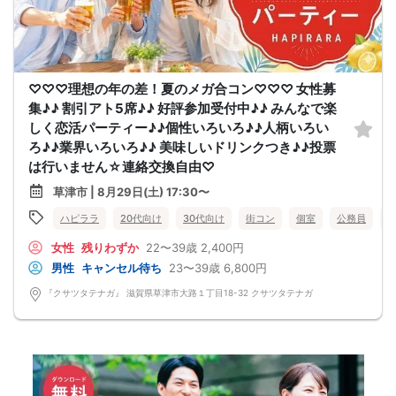
♡♡♡理想の年の差！夏のメガ合コン♡♡♡ 女性募
集♪♪ 割引アト5席♪♪ 好評参加受付中♪♪ みんなで楽
しく恋活パーティー♪♪個性いろいろ♪♪人柄いろい
ろ♪♪業界いろいろ♪♪ 美味しいドリンクつき♪♪投票
は行いません☆連絡交換自由♡
草津市 | 8月29日(土) 17:30〜
ハピララ
20代向け
30代向け
街コン
個室
公務員
女性
残りわずか
22〜39歳
2,400円
男性
キャンセル待ち
23〜39歳
6,800円
『クサツタテナガ』 滋賀県草津市大路１丁目18-32 クサツタテナガ