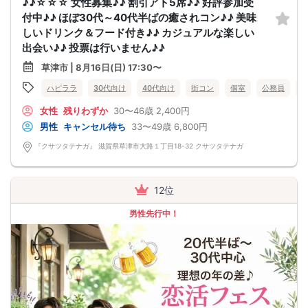
♪♪☆☆☆ 女性募集♪♪ 割引アト5席♪♪ 好評参加受
付中♪♪ ほぼ30代～40代半ばの癒されコン♪♪ 美味
しいドリンク＆フード付き♪♪ カジュアルな楽しい
出会い♪♪ 投票は行いません♪♪
草津市 | 8月16日(日) 17:30〜
ハピララ
30代向け
40代向け
街コン
個室
公務員
女性
残りわずか
30〜46歳
2,400円
男性
キャンセル待ち
33〜49歳
6,800円
『クサツタテナガ』 滋賀県草津市大路１丁目18-32 クサツタテナガ
12位
男性先行中！