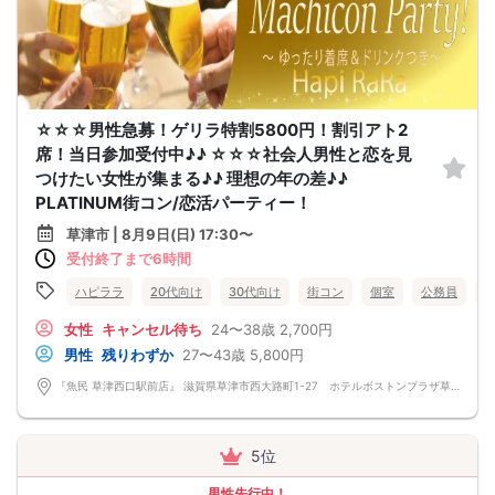
☆☆☆男性急募！ゲリラ特割5800円！割引アト2
席！当日参加受付中♪♪ ☆☆☆社会人男性と恋を見
つけたい女性が集まる♪♪ 理想の年の差♪♪
PLATINUM街コン/恋活パーティー！
草津市 | 8月9日(日) 17:30〜
受付終了まで6時間
ハピララ
20代向け
30代向け
街コン
個室
公務員
女性
キャンセル待ち
24〜38歳
2,700円
男性
残りわずか
27〜43歳
5,800円
『魚民 草津西口駅前店』 滋賀県草津市西大路町1-27 ホテルボストンプラザ草津 B1F
5位
男性先行中！