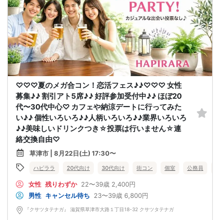
♡♡♡夏のメガ合コン！恋活フェス♪♪♡♡♡ 女性
募集♪♪ 割引アト5席♪♪ 好評参加受付中♪♪ ほぼ20
代〜30代中心♡ カフェや納涼デートに行ってみた
い♪♪ 個性いろいろ♪♪人柄いろいろ♪♪業界いろいろ
♪♪美味しいドリンクつき☆投票は行いません☆連
絡交換自由♡
草津市 | 8月22日(土) 17:30〜
ハピララ
20代向け
30代向け
街コン
個室
公務員
女性
残りわずか
22〜39歳
2,400円
男性
キャンセル待ち
23〜39歳
6,800円
『クサツタテナガ』 滋賀県草津市大路１丁目18-32 クサツタテナガ