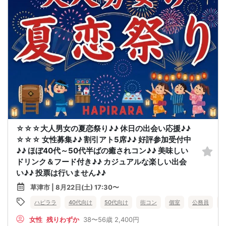
☆☆☆大人男女の夏恋祭り♪♪ 休日の出会い応援♪♪
☆☆☆ 女性募集♪♪ 割引アト5席♪♪ 好評参加受付中
♪♪ ほぼ40代～50代半ばの癒されコン♪♪ 美味しい
ドリンク＆フード付き♪♪ カジュアルな楽しい出会
い♪♪ 投票は行いません♪♪
草津市 | 8月22日(土) 17:30〜
ハピララ
40代向け
50代向け
街コン
個室
公務員
女性
残りわずか
38〜56歳
2,400円