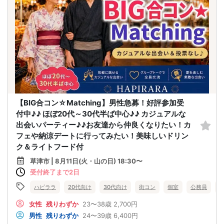
【BIG合コン☆Matching】男性急募！好評参加受
付中♪♪ ほぼ20代～30代半ば中心♪♪ カジュアルな
出会いパーティー♪♪お友達から仲良くなりたい！カ
フェや納涼デートに行ってみたい！美味しいドリン
ク＆ライトフード付
草津市 | 8月11日(火・山の日) 18:30〜
受付終了まで2日
ハピララ
20代向け
30代向け
街コン
個室
公務員
女性
残りわずか
23〜38歳
2,700円
男性
残りわずか
24〜39歳
6,400円