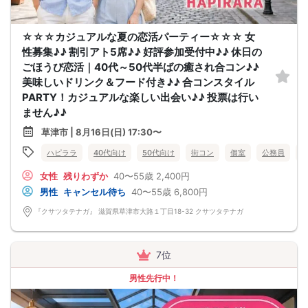
☆☆☆カジュアルな夏の恋活パーティー☆☆☆ 女
性募集♪♪ 割引アト5席♪♪ 好評参加受付中♪♪ 休日の
ごほうび恋活｜40代～50代半ばの癒され合コン♪♪
美味しいドリンク＆フード付き♪♪ 合コンスタイル
PARTY！カジュアルな楽しい出会い♪♪ 投票は行い
ません♪♪
草津市 | 8月16日(日) 17:30〜
ハピララ
40代向け
50代向け
街コン
個室
公務員
女性
残りわずか
40〜55歳
2,400円
男性
キャンセル待ち
40〜55歳
6,800円
『クサツタテナガ』 滋賀県草津市大路１丁目18-32 クサツタテナガ
7位
男性先行中！