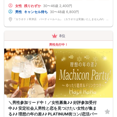
女性
残りわずか
30〜46歳
2,400円
男性
キャンセル待ち
30〜48歳
6,800円
『カラオケＪ草津店 パーティールーム』（カラオケは実施いたしません♪♪） 滋賀県草津市大路1-15-44 ビル2F
8位
男性先行中！
＼男性参加リード中！／女性募集♪♪ 好評参加受付
中♪♪ 安定社会人男性と恋を見つけたい女性が集ま
る♪♪ 理想の年の差♪♪ PLATINUM街コン/恋活パー