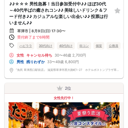
♪♪☆☆☆ 男性急募！当日参加受付中♪♪ ほぼ30代
～40代半ばの癒されコン♪♪ 美味しいドリンク＆フ
ード付き♪♪ カジュアルな楽しい出会い♪♪ 投票は行
いません♪♪
草津市 | 8月9日(日) 17:30〜
受付終了まで6時間
ハピララ
30代向け
40代向け
街コン
個室
公務員
女性
キャンセル待ち
30〜46歳
2,700円
男性
残りわずか
33〜49歳
6,800円
『魚民 草津西口駅前店』 滋賀県草津市西大路町1-27 ホテルボストンプラザ草津 B1F
2位
女性先行中！