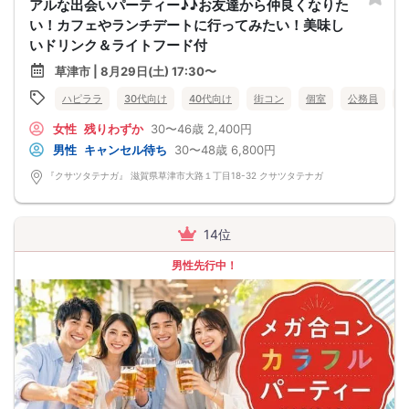
アルな出会いパーティー♪♪お友達から仲良くなりた
い！カフェやランチデートに行ってみたい！美味し
いドリンク＆ライトフード付
草津市 | 8月29日(土) 17:30〜
ハピララ
30代向け
40代向け
街コン
個室
公務員
女性
残りわずか
30〜46歳
2,400円
男性
キャンセル待ち
30〜48歳
6,800円
『クサツタテナガ』 滋賀県草津市大路１丁目18-32 クサツタテナガ
14位
男性先行中！