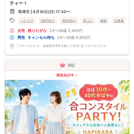
ティー！
草津市 | 8月16日(日) 17:30〜
ハピララ
20代向け
30代向け
街コン
個室
公務員
女性
残りわずか
23〜38歳
2,400円
男性
キャンセル待ち
24〜39歳
6,800円
『クサツタテナガ』 滋賀県草津市大路１丁目18-32 クサツタテナガ
9位
男性先行中！