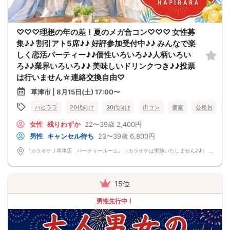
♡♡♡理想の年の差！夏のメガ合コン♡♡♡ 女性募
集♪♪ 割引アト5席♪♪ 好評参加受付中♪♪ みんなで楽
しく恋活パーティー♪♪個性いろいろ♪♪人柄いろい
ろ♪♪業界いろいろ♪♪ 美味しいドリンクつき♪♪投票
は行いません☆連絡交換自由♡
草津市 | 8月15日(土) 17:00〜
ハピララ
20代向け
30代向け
街コン
個室
公務員
女性
残りわずか
22〜39歳
2,400円
男性
キャンセル待ち
23〜39歳
6,800円
『カラオケＪ草津店 パーティールーム』（カラオケは実施いたしません♪♪） 滋賀県草津市大路1-15-44 ビル2F
15位
男性先行中！