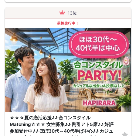
13位
男性先行中！
☆☆☆夏の恋活応援♪♪ 合コンスタイル
Matching☆☆☆ 女性募集♪♪ 割引アト5席♪♪ 好評
参加受付中♪♪ ほぼ30代～40代半ば中心♪♪ カジュ