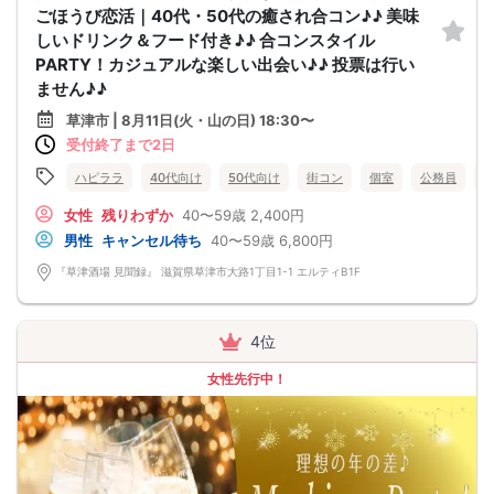
ごほうび恋活｜40代・50代の癒され合コン♪♪ 美味
しいドリンク＆フード付き♪♪ 合コンスタイル
PARTY！カジュアルな楽しい出会い♪♪ 投票は行い
ません♪♪
草津市 | 8月11日(火・山の日) 18:30〜
受付終了まで2日
ハピララ
40代向け
50代向け
街コン
個室
公務員
女性
残りわずか
40〜59歳
2,400円
男性
キャンセル待ち
40〜59歳
6,800円
『草津酒場 見聞録』 滋賀県草津市大路1丁目1-1 エルティB1F
4位
女性先行中！