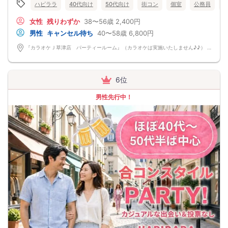
ハピララ
40代向け
50代向け
街コン
個室
公務員
女性
残りわずか
38〜56歳
2,400円
男性
キャンセル待ち
40〜58歳
6,800円
『カラオケＪ草津店 パーティールーム』（カラオケは実施いたしません♪♪） 滋賀県草津市大路1-15-44 ビル2F
6位
男性先行中！