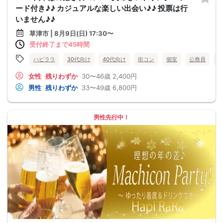
ード付き♪♪ カジュアルな楽しい出会い♪♪ 投票は行
いません♪♪
草津市 | 8月9日(日) 17:30〜
受付終了まで45時間
ハピララ
30代向け
40代向け
街コン
個室
公務員
食
女性
残りわずか
30〜46歳
2,400円
男性
残りわずか
33〜49歳
6,800円
男性先行中！