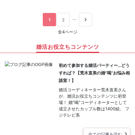
...
1
2
全4ページ
婚活お役立ちコンテンツ
初めて参加する婚活パーティー…どう
すれば？【荒木直美の婚”喝”お悩み相
談室！】
婚活コーディネーター荒木直美さん
が、婚活お役立ちコンテンツに初登
場！ 婚"喝"コーディネーターとして
成立させたカップル数は1400組。 フ
ジテレビ系
全ての記事を読む