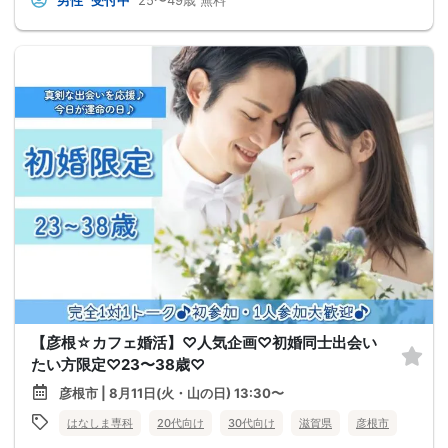
男性
受付中
25〜49歳
無料
【彦根☆カフェ婚活】♡人気企画♡初婚同士出会い
たい方限定♡23〜38歳♡
彦根市 | 8月11日(火・山の日) 13:30〜
はなしま専科
20代向け
30代向け
滋賀県
彦根市