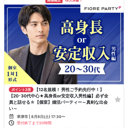
開催確定
12人突破！
【12名規模！ 男性ご予約先行中！】
ポイント2倍
【20･30代中心★高身長or安定収入男性編】必ず全
員と話せる☆【個室】婚活パーティー～真剣な出会
い～
草津市 | 8月8日(土) 17:30〜
受付終了まで20時間