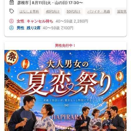
彦根市 | 8月11日(火・山の日) 17:30〜
はなしま専科
40代向け
50代向け
バツイチ・再婚
滋賀県
女性
キャンセル待ち
40〜59歳
2,280円
男性
残り2席
40〜59歳
7,100円
男性先行中！