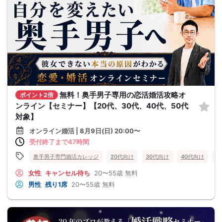
無料！奥手男子専用の恋活婚活攻略オ
ポイント2倍
ンライン【セミナー】【20代、30代、40代、50代
対象】
オンライン婚活 | 8月9日(日) 20:00〜
受付終了まで47時間
奥手男子専門婚活カレッジ
20代向け
30代向け
40代向け
5
女性
キャンセル待ち
20〜55歳
無料
男性
残り1席
20〜55歳
無料