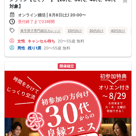
対象】
オンライン婚活 | 8月8日(土) 20:00〜
受付終了まで23時間
奥手男子専門婚活カレッジ
20代向け
30代向け
40代向け
5
女性
キャンセル待ち
20〜55歳
無料
男性
残り1席
20〜55歳
無料
開催確定