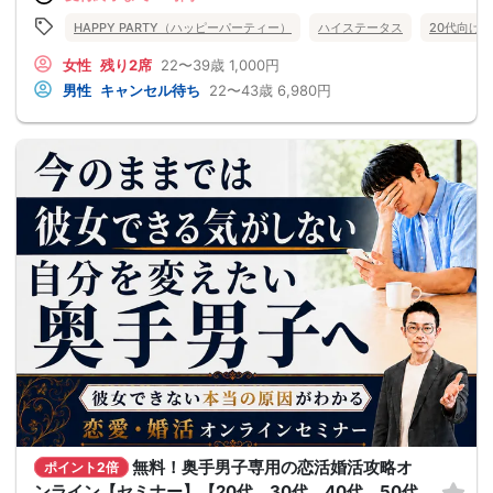
HAPPY PARTY（ハッピーパーティー）
ハイステータス
20代向け
女性
残り2席
22〜39歳
1,000円
男性
キャンセル待ち
22〜43歳
6,980円
無料！奥手男子専用の恋活婚活攻略オ
ポイント2倍
ンライン【セミナー】【20代、30代、40代、50代