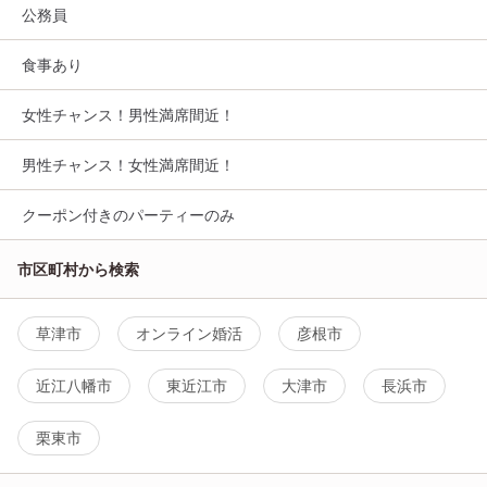
公務員
食事あり
女性チャンス！男性満席間近！
男性チャンス！女性満席間近！
クーポン付きのパーティーのみ
市区町村から検索
草津市
オンライン婚活
彦根市
近江八幡市
東近江市
大津市
長浜市
栗東市