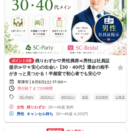
残りわずか♡男性満席≪男性は社員証
ポイント2倍
提示≫♡☆安心の出会い【30・40代】運命の相手
がきっと見つかる！半個室で初心者でも安心♡
草津市 | 8月8日(土) 17:00〜
受付終了まで20時間
SC-Party
30代向け
40代向け
個室
女性無料
公務員
女性
残りわずか
36〜46歳
無料
男性
キャンセル待ち
36〜46歳
4,000円