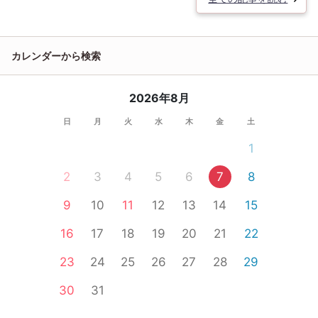
カレンダーから検索
2026年8月
日
月
火
水
木
金
土
1
2
3
4
5
6
7
8
9
10
11
12
13
14
15
16
17
18
19
20
21
22
23
24
25
26
27
28
29
30
31