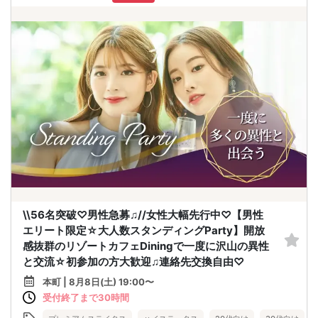
\\56名突破♡男性急募♫//女性大幅先行中♡【男性
エリート限定☆大人数スタンディングParty】開放
感抜群のリゾートカフェDiningで一度に沢山の異性
と交流☆初参加の方大歓迎♫連絡先交換自由♡
本町 | 8月8日(土) 19:00〜
受付終了まで30時間