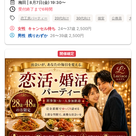
梅田 | 8月7日(金) 19:30〜
受付終了まで6時間
恋工房パーティー
20代向け
30代向け
個室
公務員
大阪
女性
キャンセル待ち
24〜37歳
2,500円
男性
残りわずか
26〜39歳
2,500円
開催確定