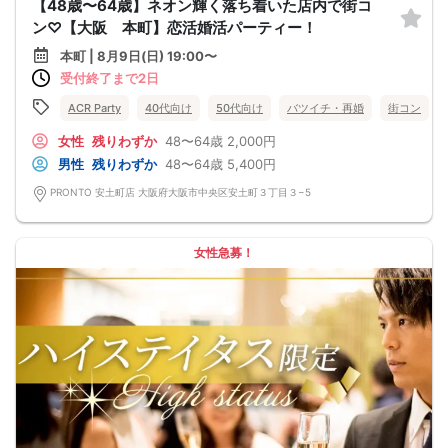
【48歳〜64歳】ネオン輝く落ち着いた店内で街コ
ン♡【大阪 本町】恋活婚活パーティー！
本町 | 8月9日(日) 19:00〜
受付終了まで2日
ACR Party
40代向け
50代向け
バツイチ・再婚
街コン
女性
残りわずか
48〜64歳
2,000円
男性
残りわずか
48〜64歳
5,400円
PRONTO 安土町店 大阪府大阪市中央区安土町３丁目３−5
女性急募！