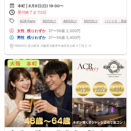
本町 | 8月9日(日) 19:00〜
受付終了まで2日
ACR Party
30代向け
40代向け
50代向け
バツイチ・再婚
女性
残りわずか
37〜56歳
2,000円
男性
残りわずか
37〜56歳
5,400円
PRONTO 安土町店 大阪府大阪市中央区安土町３丁目３−5