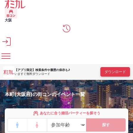
メインコンテンツへスキップ
大阪
【アプリ限定】
検索条件や履歴の保存も♪
ダウンロード
いますぐ無料ダウンロード
本町(大阪府)の街コンのイベント一覧
あなたに合う婚活パーティーを探そう
探す