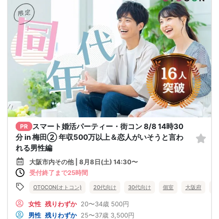
スマート婚活パーティー・街コン 8/8 14時30
PR
分 in 梅田② 年収500万以上＆恋人がいそうと言わ
れる男性編
大阪市内その他 | 8月8日(土) 14:30〜
受付終了まで25時間
OTOCON(オトコン)
20代向け
30代向け
個室
大阪府
大
女性
残りわずか
20〜34歳
500円
男性
残りわずか
25〜37歳
3,500円