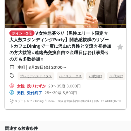
\\女性急募♡//【男性エリート限定☆
ポイント2倍
大人数スタンディングParty】開放感抜群のリゾー
トカフェDiningで一度に沢山の異性と交流☆初参加
の方大歓迎♫連絡先交換自由♡金曜日はお仕事帰り
の方も多数参加♫
本町 | 8月28日(金) 20:00〜
プレミアムステイタス
ハイステータス
20代向け
30代向け
女性
残りわずか
20〜35歳
3,000円
男性
受付終了
25〜39歳
5,500円
リゾートカフェDining『Deco』 大阪府大阪市西区阿波座1丁目5−12 ACDC;02 1F
関連する検索条件