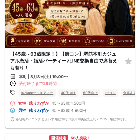
【45歳～63歳限定！】【街コン】堺筋本町カジュ
アル恋活・婚活パーティー♪LINE交換自由で席替え
も有り！
本町 | 8月8日(土) 19:00〜
受付終了まで29時間
luciaceールキアスー
40代向け
50代向け
街コン
食事あり
女性
残りわずか
45〜63歳
1,500円
男性
残りわずか
45〜63歳
4,900円
路地裏ダイニング じぇいず 堺筋本町 大阪市中央区安土町2-2-15 堺筋本町駅前ビルB1
開催確定
56人突破！