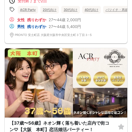
受付終了まで2日
ACR Party
20代向け
30代向け
40代向け
バツイチ・再婚
女性
残りわずか
27〜44歳
2,000円
男性
残りわずか
27〜44歳
5,400円
PRONTO 安土町店 大阪府大阪市中央区安土町３丁目３−5
【37歳〜56歳】ネオン輝く落ち着いた店内で街コ
ン♡【大阪 本町】恋活婚活パーティー！