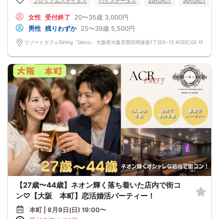
プレミアムステイタス
ハイステータス
20代向け
30代向け
女性
受付終了
20〜35歳
3,000円
男性
残りわずか
25〜39歳
5,500円
リゾートカフェDining『Deco』 大阪府大阪市西区阿波座1丁目5−12 ACDC;02 1F
【27歳〜44歳】ネオン輝く落ち着いた店内で街コ
ン♡【大阪 本町】恋活婚活パーティー！
本町 | 8月9日(日) 19:00〜