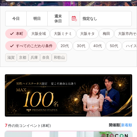
週末
今日
明日
指定なし
休日
本町
大阪全域
大阪ミナミ
大阪キタ
梅田
大阪市内そ
すべてのこだわり条件
20代
30代
40代
50代
ハイス
滋賀
京都
兵庫
奈良
和歌山
7
開催順
|
新着順
件の街コンイベント(本町)