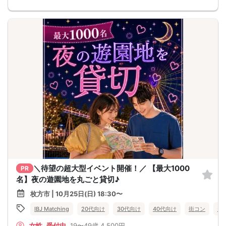
＼待望の超大型イベント開催！／ 【最大1000
PR
名】夜の遊園地を丸ごと貸切♪
枚方市 | 10月25日(日) 18:30〜
IBJ Matching
20代向け
30代向け
40代向け
街コン
趣
女性
受付中
19〜49歳
4,500円