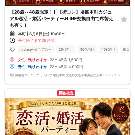
【28歳～48歳限定！】【街コン】堺筋本町カジュ
アル恋活・婚活パーティー♪LINE交換自由で席替え
も有り！
本町 | 8月8日(土) 19:00〜
受付終了まで29時間
luciaceールキアスー
20代向け
30代向け
40代向け
街コン
女性
残りわずか
28〜48歳
1,500円
男性
残りわずか
28〜48歳
4,900円
路地裏ダイニング じぇいず 堺筋本町 大阪府大阪市中央区安土町２－２－１５ 堺筋本町駅前ビル地下１階
開催確定