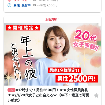
男性
受付中
19〜49歳
7,500円
女性満席！
※17時まで！男性2500円！★★女性満員御礼
PR
★★////20代女子と出会える♡ 《年下！素直で可愛
い彼女》