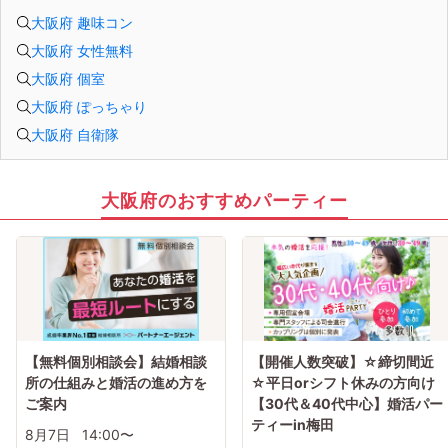
大阪府 趣味コン
大阪府 女性無料
大阪府 個室
大阪府 ぽっちゃり
大阪府 自衛隊
大阪府のおすすめパーティー
【無料個別相談会】結婚相談
【開催人数突破】☆締切間近
所の仕組みと婚活の進め方を
☆平日orシフト休みの方向け
ご案内
【30代＆40代中心】婚活パー
ティーin梅田
8月7日
14:00〜