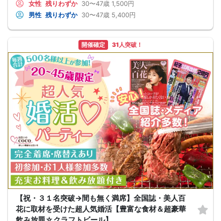
女性
残りわずか
30〜47歳
1,500円
男性
残りわずか
30〜47歳
5,400円
開催確定
31人突破！
【祝・３１名突破→間も無く満席】全国誌・美人百
花に取材を受けた超人気婚活【豊富な食材＆超豪華
飲み放題☆クラフトビール】