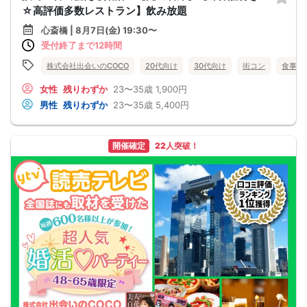
☆高評価多数レストラン】飲み放題
心斎橋 | 8月7日(金) 19:30〜
受付終了まで12時間
株式会社出会いのCOCO
20代向け
30代向け
街コン
食事あ
女性
残りわずか
23〜35歳
1,900円
男性
残りわずか
23〜35歳
5,400円
開催確定
22人突破！