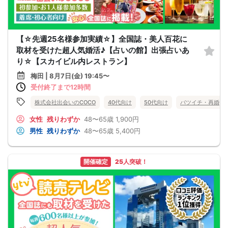
【☆先週25名様参加実績☆】全国誌・美人百花に
取材を受けた超人気婚活♪【占いの館】出張占いあ
り☆【スカイビル内レストラン】
梅田 | 8月7日(金) 19:45〜
受付終了まで12時間
株式会社出会いのCOCO
40代向け
50代向け
バツイチ・再婚
女性
残りわずか
48〜65歳
1,900円
男性
残りわずか
48〜65歳
5,400円
開催確定
25人突破！