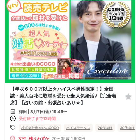
【年収６００万以上☆ハイスペ男性限定！】全国
誌・美人百花に取材を受けた超人気婚活♪【完全着
席】【占いの館・出張占いあり☆】
梅田 | 8月7日(金) 19:45〜
受付終了まで12時間
株式会社出会いのCOCO
ハイステータス
20代向け
30代向け
女性
残りわずか
20〜35歳
1,900円