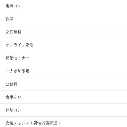
趣味コン
個室
女性無料
オンライン婚活
婚活セミナー
一人参加限定
公務員
食事あり
体験コン
女性チャンス！男性満席間近！