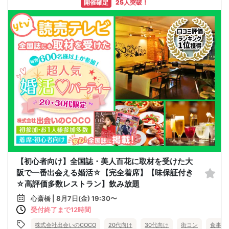
開催確定
25人突破！
【初心者向け】全国誌・美人百花に取材を受けた大
阪で一番出会える婚活☆【完全着席】【味保証付き
☆高評価多数レストラン】飲み放題
心斎橋 | 8月7日(金) 19:30〜
受付終了まで12時間
株式会社出会いのCOCO
20代向け
30代向け
街コン
食事あ