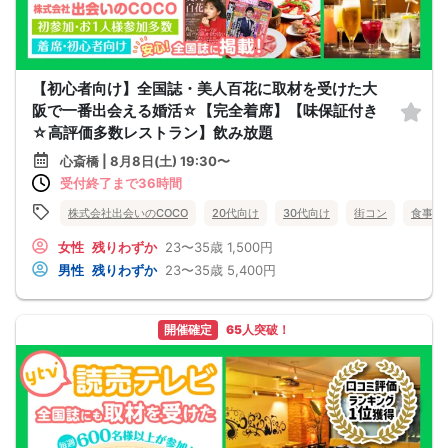
【初心者向け】全国誌・美人百花に取材を受けた大
阪で一番出会える婚活☆【完全着席】【味保証付き
☆高評価多数レストラン】飲み放題
心斎橋 | 8月8日(土) 19:30〜
受付終了まで36時間
株式会社出会いのCOCO
20代向け
30代向け
街コン
食事あ
女性
残りわずか
23〜35歳
1,500円
男性
残りわずか
23〜35歳
5,400円
開催確定
65人突破！