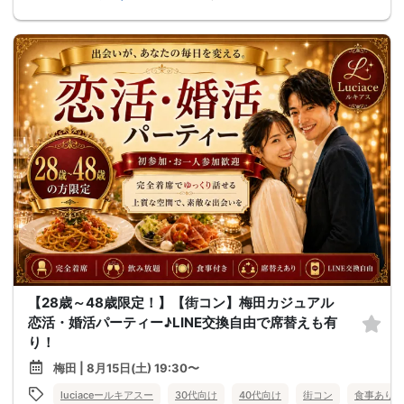
【28歳～48歳限定！】【街コン】梅田カジュアル
恋活・婚活パーティー♪LINE交換自由で席替えも有
り！
梅田 | 8月15日(土) 19:30〜
luciaceールキアスー
30代向け
40代向け
街コン
食事あり