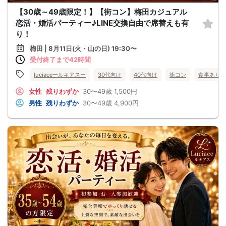
【30歳～49歳限定！】【街コン】梅田カジュアル
恋活・婚活パーティー♪LINE交換自由で席替えも有
り！
梅田 | 8月11日(火・山の日) 19:30〜
受付終了まで42時間
luciaceールキアスー
30代向け
40代向け
街コン
食事あり
女性
残りわずか
30〜49歳
1,500円
男性
残りわずか
30〜49歳
4,900円