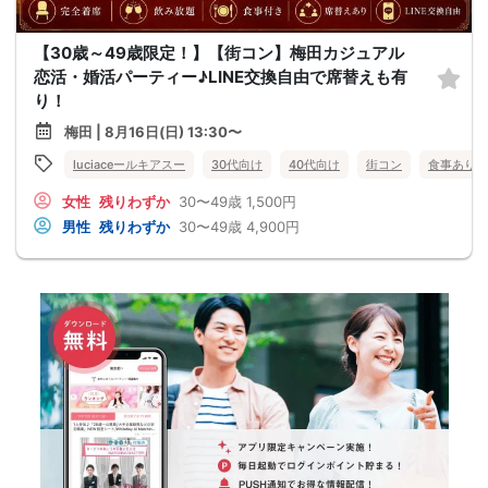
【30歳～49歳限定！】【街コン】梅田カジュアル
恋活・婚活パーティー♪LINE交換自由で席替えも有
り！
梅田 | 8月16日(日) 13:30〜
luciaceールキアスー
30代向け
40代向け
街コン
食事あり
女性
残りわずか
30〜49歳
1,500円
男性
残りわずか
30〜49歳
4,900円