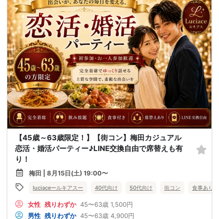
【45歳～63歳限定！】【街コン】梅田カジュアル
恋活・婚活パーティー♪LINE交換自由で席替えも有
り！
梅田 | 8月15日(土) 19:00〜
luciaceールキアスー
40代向け
50代向け
街コン
食事あり
女性
残りわずか
45〜63歳
1,500円
男性
残りわずか
45〜63歳
4,900円