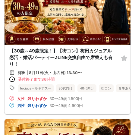
【30歳～49歳限定！】【街コン】梅田カジュアル
恋活・婚活パーティー♪LINE交換自由で席替えも有
り！
梅田 | 8月11日(火・山の日) 13:30〜
受付終了まで36時間
luciaceールキアスー
30代向け
40代向け
街コン
食事あり
女性
残りわずか
30〜49歳
1,500円
男性
残りわずか
30〜49歳
4,900円