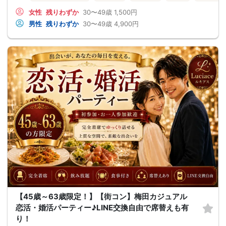
女性
残りわずか
30〜49歳
1,500円
男性
残りわずか
30〜49歳
4,900円
【45歳～63歳限定！】【街コン】梅田カジュアル
恋活・婚活パーティー♪LINE交換自由で席替えも有
り！