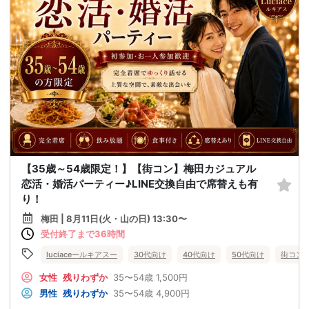
【35歳～54歳限定！】【街コン】梅田カジュアル
恋活・婚活パーティー♪LINE交換自由で席替えも有
り！
梅田 | 8月11日(火・山の日) 13:30〜
受付終了まで36時間
luciaceールキアスー
30代向け
40代向け
50代向け
街コン
女性
残りわずか
35〜54歳
1,500円
男性
残りわずか
35〜54歳
4,900円