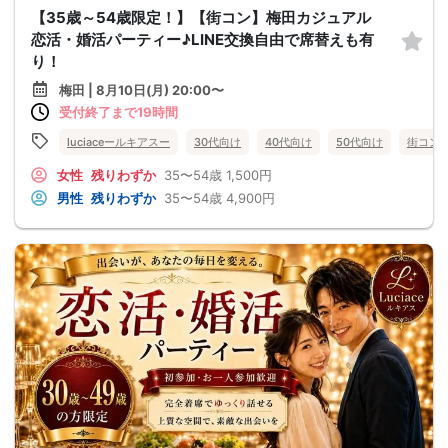
【35歳～54歳限定！】【街コン】梅田カジュアル
恋活・婚活パーティー♪LINE交換自由で席替えも有
り！
梅田 | 8月10日(月) 20:00〜
受付終了まで19時間
luciaceールキアスー
30代向け
40代向け
50代向け
街コン
女性
残りわずか
35〜54歳
1,500円
男性
残りわずか
35〜54歳
4,900円