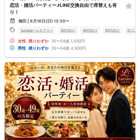
恋活・婚活パーティー♪LINE交換自由で席替えも有
り！
梅田 | 8月16日(日) 13:30〜
luciaceールキアスー
30代向け
40代向け
50代向け
街コン
女性
残りわずか
35〜54歳
1,500円
男性
残りわずか
35〜54歳
4,900円