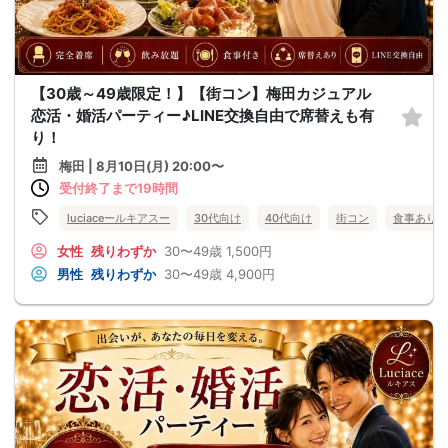
【30歳～49歳限定！】【街コン】梅田カジュアル
恋活・婚活パーティー♪LINE交換自由で席替えも有
り！
梅田 | 8月10日(月) 20:00〜
受付終了まで19時間
luciaceールキアスー
30代向け
40代向け
街コン
食事あり
女性
残りわずか
30〜49歳
1,500円
男性
残りわずか
30〜49歳
4,900円