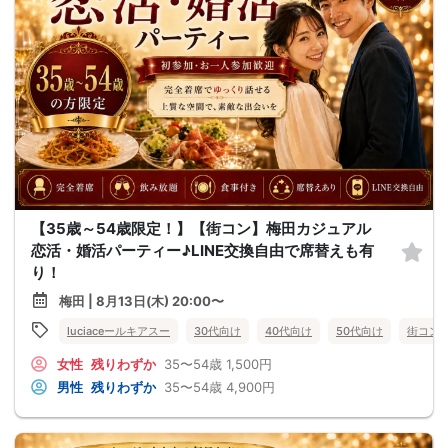
【35歳～54歳限定！】【街コン】梅田カジュアル
恋活・婚活パーティー♪LINE交換自由で席替えも有
り！
梅田 | 8月13日(木) 20:00〜
luciaceールキアスー
30代向け
40代向け
50代向け
街コン
女性
残りわずか
35〜54歳
1,500円
男性
残りわずか
35〜54歳
4,900円