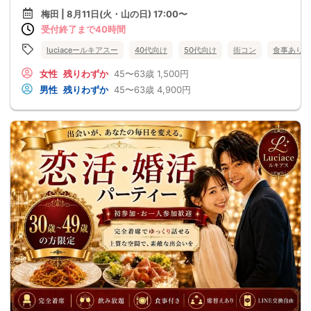
梅田 | 8月11日(火・山の日) 17:00〜
受付終了まで40時間
luciaceールキアスー
40代向け
50代向け
街コン
食事あり
女性
残りわずか
45〜63歳
1,500円
男性
残りわずか
45〜63歳
4,900円