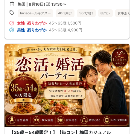
梅田 | 8月16日(日) 13:30〜
luciaceールキアスー
40代向け
50代向け
街コン
食事あり
女性
残りわずか
45〜63歳
1,500円
男性
残りわずか
45〜63歳
4,900円
【35歳～54歳限定！】【街コン】梅田カジュアル