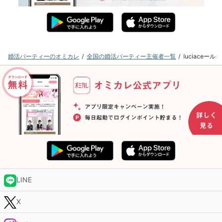
婚活パーティーのオミカレ
全国の婚活パーティー主催者一覧
luciace
LINE
X