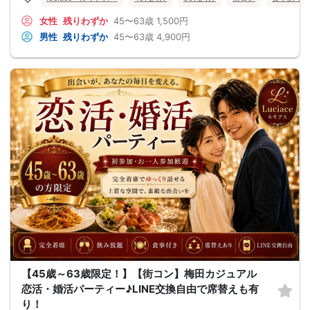
女性
残りわずか
45〜63歳
1,500円
男性
残りわずか
45〜63歳
4,900円
【45歳～63歳限定！】【街コン】梅田カジュアル
恋活・婚活パーティー♪LINE交換自由で席替えも有
り！