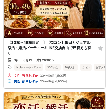
【30歳～49歳限定！】【街コン】梅田カジュアル
恋活・婚活パーティー♪LINE交換自由で席替えも有
り！
梅田 | 8月13日(木) 20:00〜
luciaceールキアスー
30代向け
40代向け
街コン
食事あり
女性
残りわずか
30〜49歳
1,500円
男性
残りわずか
30〜49歳
4,900円