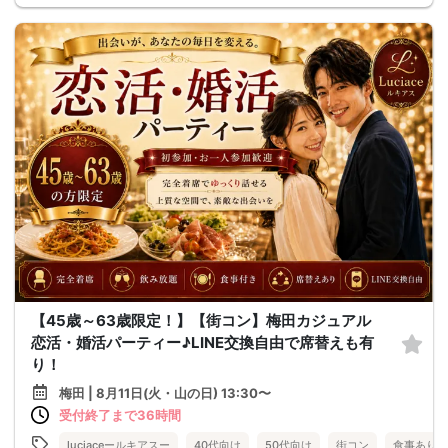
【45歳～63歳限定！】【街コン】梅田カジュアル
恋活・婚活パーティー♪LINE交換自由で席替えも有
り！
梅田 | 8月11日(火・山の日) 13:30〜
受付終了まで36時間
luciaceールキアスー
40代向け
50代向け
街コン
食事あり