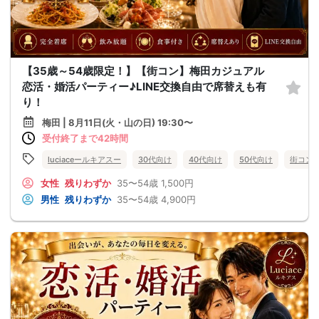
【35歳～54歳限定！】【街コン】梅田カジュアル
恋活・婚活パーティー♪LINE交換自由で席替えも有
り！
梅田 | 8月11日(火・山の日) 19:30〜
受付終了まで42時間
luciaceールキアスー
30代向け
40代向け
50代向け
街コン
女性
残りわずか
35〜54歳
1,500円
男性
残りわずか
35〜54歳
4,900円