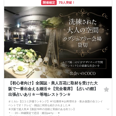
開催確定
73人突破！
お店自慢のお料理を召し上がって頂きながら、ゆっくりと交流をお楽しみ頂きた
いと思います。
《結婚式の二次会の有名な会場で完全着席PARTY》
完全着席スタイルですので、立食形式が苦手な方や人見知りな方には是非オスス
メです
落ち着いた空間での交流が楽しめます！
《一人参加、初参加大歓迎》
完全着席スタイルですのでひとりぼっちになることはありません！お一人様参加
者様同士の席の配置。
スタッフのフォローが人気の理由です。
《恋人、友人、人脈、必ず出会える！大阪で超人気の飲み会！》
□結婚がしたい
□恋人が欲しい
□友人を増やしたい
□人脈を広げたい
□日常に刺激が欲しい
□お酒が大好き
□楽しいことが大好き
□飲み会が大好き
□確実に出会える街コンに参加したい人
□一緒に合コン・コンパに行ける飲み友が欲しい人
【初心者向け】全国誌・美人百花に取材を受けた大
□家と職場の往復の毎日を変えたい人
阪で一番出会える婚活☆【完全着席】【占いの館】
《フード》
お店自慢の豪華イタリアンコース料理☆
出張占いあり☆一等地レストラン☆
嬉しい！特製デザート付き♪
《フリードリンク(90L.O)》
オミカレ【口コミ評価ランキング】☆1位獲得☆お料理付き・飲み放題の合コンイ
☆店員さんがご丁寧に一杯ずつ手作り致します！
ベントです！テレビ・雑誌に何回も紹介されました☆
100種類以上の豊富なドリンクメニュー♪
☆大阪で超人気☆【創設16年の信頼と実績のある街コン】
□ビール
＊･･･20～39歳限定で恋活・婚活party･･･＊