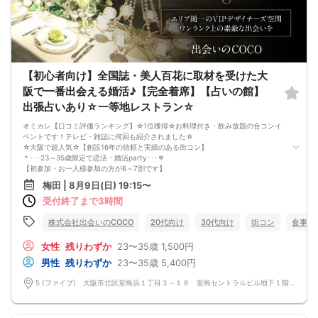
当日の17:00
■最低遂行人数2-2
■割引予約や無料招待枠であっても
キャンセルした場合は、
正規のキャンセル料金を頂きますので
ご注意下さいませ。
【初心者向け】全国誌・美人百花に取材を受けた大
阪で一番出会える婚活♪【完全着席】【占いの館】
出張占いあり☆一等地レストラン☆
オミカレ【口コミ評価ランキング】☆1位獲得☆お料理付き・飲み放題の合コンイ
ベントです！テレビ・雑誌に何回も紹介されました☆
☆大阪で超人気☆【創設16年の信頼と実績のある街コン】
＊･･･23～35歳限定で恋活・婚活party･･･＊
【初参加・お一人様参加の方が6～7割です】
安心してご参加ください♪
梅田 | 8月9日(日) 19:15〜
お一人様でも気軽に参加できるparty☆
受付終了まで3時間
当たる！と有名な女性占い師による【オラクルカード占い】を体験して頂けます♪
恋愛、仕事、相性、何でも聞いてくださいませ♪ご丁寧にセッションして頂けま
す。占い師歴50年間の方です！
株式会社出会いのCOCO
20代向け
30代向け
街コン
食事あ
当イベントスタッフが参加者様の立場に立って、最初から最後まで徹底的にサポ
ートします♪
女性
残りわずか
23〜35歳
1,500円
☆梅田【洗練された大人の空間】優雅に貸切！恋活パーティー☆
男性
残りわずか
23〜35歳
5,400円
エリア随一のVIPデザイナーズ空間☆ワンランク上の洗練された空間で素敵な出会
いを楽しみませんか？
5 (ファイブ) 大阪市北区堂島浜１丁目３－１８ 堂島セントラルビル地下１階 5 (ファイブ) 大阪市北区堂島浜１丁目３－１８ 堂島セントラルビル地下１階
■□完全着席♪MCによる席がえあり！ 結婚式の二次会の有名店でBIG合コン
PARTY■□
MCによる席替え‼︎約20分に1度可能な限り席替えを設けており、都度LINE交換タ
イムを設けます。