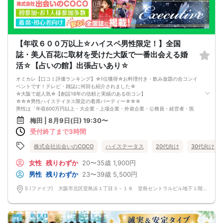
□日常に刺激が欲しい
□お酒が大好き
□楽しいことが大好き
□飲み会が大好き
□確実に出会える街コンに参加したい人
□一緒に合コン・コンパに行ける飲み友が欲しい人
【年収６００万以上☆ハイスペ男性限定！】全国
□家と職場の往復の毎日を変えたい人
誌・美人百花に取材を受けた大阪で一番出会える婚
《フード》
お店自慢の豪華イタリアンコース料理☆
活☆【占いの館】出張占いあり☆
嬉しい！特製デザート付き♪
《フリードリンク(90L.O)》
オミカレ【口コミ評価ランキング】☆1位獲得☆お料理付き・飲み放題の合コンイ
☆店員さんがご丁寧に一杯ずつ手作り致します！
ベントです！テレビ・雑誌に何回も紹介されました☆
100種類以上の豊富なドリンクメニュー♪
☆大阪で超人気☆【創設16年の信頼と実績のある街コン】
□ビール
☆☆☆男性ハイステイタス限定の着席パーティー☆☆☆
□チューハイ
男性は「年収600万円以上・大企業・上場企業・外資企業・公務員・経営者・医
□ハイボール
師・大人気士業」のいずれかの資格に該当する方限定♪
梅田 | 8月9日(日) 19:30〜
□グラスワイン
＊･･･女性20〜35歳・男性23～39歳限定で恋活・婚活party･･･＊
□焼酎
受付終了まで3時間
【初参加・お一人様参加の方が6～7割です】
□各種カクテル
安心してご参加ください♪
□各種ソフトドリンク
お一人様でも気軽に参加できるparty☆
株式会社出会いのCOCO
ハイステータス
20代向け
30代向け
【 服装 】
当たる！と有名な女性占い師による【オラクルカード占い】を体験して頂けます♪
お気に入りの普段着でご参加ください。
恋愛、仕事、相性、何でも聞いてくださいませ♪ご丁寧にセッションして頂けま
女性
残りわずか
20〜35歳
1,900円
【 参加定員数 】
す。占い師歴50年間の方です！
男性
残りわずか
23〜39歳
5,500円
40名様
☆梅田【洗練された大人の空間】優雅に貸切！恋活パーティー☆
🔳最小開催人数：5対5
エリア随一のVIPデザイナーズ空間☆ワンランク上の洗練された空間で素敵な出会
5 (ファイブ) 大阪市北区堂島浜１丁目３－１８ 堂島セントラルビル地下１階 5 (ファイブ) 大阪市北区堂島浜１丁目３－１８ 堂島セントラルビル地下１階
🔳中止判断タイミング：開催1時間前
いを楽しみませんか？
🔳飲食あり
■□完全着席♪MCによる席がえあり！ 結婚式の二次会の有名店でBIG合コン
PARTY■□
MCによる席替え‼︎約20分に1度可能な限り席替えを設けており、都度LINE交換タ
イムを設けます。