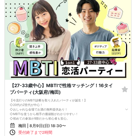
【27-33歳中心】MBTIで性格マッチング！16タイ
プパーティ(大阪府/梅田)
【今流行りのMBTI診断を取り入れたパーティが誕生！】
◇20代のZ世代が中心！
◇おしゃれな会場でお酒の無料提供あり！
◇MBTIを使うから相手の価値観がわかりやすい！
◇初めての参加が9割だから初心者も安心。
◇平均参加人数50名！
梅田 | 8月9日(日) 18:30〜
【注意事項】
受付終了まで2時間
■当日の持ち物