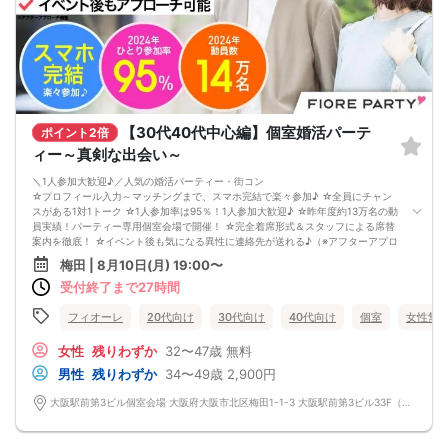
【30代40代中心編】個室婚活パーテ
ポイント2倍
ィー～真剣な出会い～
＼1人参加大歓迎♪／人気の婚活パーティー・街コン
☆プロフィール入力～マッチングまで、スマホ完結で楽々参加♪ ☆全員にチャン
スがある1対1トーク ☆1人参加率は95％！1人参加大歓迎♪ ☆昨年度約13万名の動
員実績！パーティー専用個室会場で開催！ ☆完全着席形式＆スタッフによる席替
案内を徹底！ ☆イベント後も気になる異性に連絡先が送れる♪（※アフターアプロ
ーチ機能） スタッフが最初から最後まで進行するので、フリータイムで放置され
梅田 | 8月10日(月) 19:00〜
て人気の方と一度もお話できずに気が付いたらイベント終了・・・ということは
受付終了まで27時間
一切ありません！ 持ち物について ・ご本人様確認書類（無い場合はキャンセル扱
いとなります） ・最新版Google Chromeか最新版Safariを使用可能なスマホ （こ
ちらのパーティーはスマホを使用したパーティーになります。システムの関係
フィオーレ
20代向け
30代向け
40代向け
個室
女性無
上、カードスタイルに切り替えて催行する場合がございます。） ・なるべくお釣
銭がでないようご用意いただけますと幸いです。 ※集客状況に応じてサムネイル
女性
残りわずか
32〜47歳
無料
等が変更になる場合がございます。 参加年齢と参加条件は変更されませんのでご
男性
残りわずか
34〜49歳
2,900円
安心ください。
大阪駅前第3ビル個室会場 大阪府大阪市北区梅田1-1-3 大阪駅前第3ビル33F（フィオーレ梅田店内）