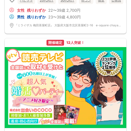
ハピララ
20代向け
30代向け
街コン
個室
公務員
ハピララで幸せな時間をお過ごしください♪
雰囲気の良いお店が素敵な異性との出会いを後押し♪♪
女性
残りわずか
22〜39歳
2,700円
そろそろ・・・恋がしてみたい♪♪
素敵なお相手とカフェやランチデートから行ってみたい♡
男性
残りわずか
23〜39歳
4,800円
気になる方と仲良くなりましょう♪♪
～開催形式について～
『ミライザカ 梅田茶屋町店』 大阪府大阪市北区茶屋町2-16 e-square chayamachi 3F
ゆったり着席スタイル♪♪
美味しいドリンクをサービス♡（ソフトドリンク・カクテル・ノンアルカクテ
ル・ビール等♪♪）
連絡先交換自由♪♪ 次に繋がりやすい♪♪◝(⑅ᴗ⑅)◜..°♡
開催確定
12人突破！
【お支払い方法】
当日現金払い♪
楽々♪クレジット払い♪
＜申込画面でいずれかを選択ください＞
※お申し込み後、即時でお客様のお席を確保しています♪
規定のキャンセルポリシーが適用されます。ご確認の上、お申込み願います。
男女調整・お席の確保等を行っております運営都合上、ご理解をお願いします。
【会場での受付】
10分前より受付♪
【ご参加規約】
開催中のマスク着用は任意とさせていただきます。
ドリンクメニュー・フード類については店舗により若干変更する場合がありま
す。
※お申し込み後、即時でお客様のお席を確保しています。
規定のキャンセルポリシーが適用されます。ご確認の上、お申込み願います。
男女調整・お席の確保等を行っております運営都合上、ご理解をお願いします。
開催は男女合計4名様～となります。
ただし当日欠席による人数減少は不可抗力のため返金は行いません。
本イベントは貴重な同世代との出会いの場です。
上記同意了承の上お申し込みいただいたとみなします。