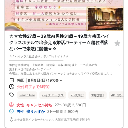
☆☆女性27歳～39歳vs男性31歳～49歳☆梅田ハイ
クラスホテルで出会える婚活パーティー☆超お洒落
なバーで素敵に開催☆☆
☆☆ハイクラス飲み会☆ホテルTheナイト☆☆
━━━━━━━━━━━━━━━━━━━
男性は会社経営・上場企業・自営業・年収500万以上・一つ該当の方
集まれ同世代飲み会パーティー♪
会場は、梅田にあるホテル阪急インターナショナルさんワイワイ交流を楽しんじ
ゃいます
梅田 | 8月9日(日) 19:00〜
□■□■□■□■□■□■□■□■□■□■□■□■□
受付終了まで3時間
『 おすすめ理由 1 』
━━━━━━━━━━━━
低料金で開催お勤め帰りに会場のアクセスもバッチリ
PeachTree
ハイステータス
20代向け
30代向け
40代向け
阪急梅田駅徒歩5分
『 おすすめ理由 2 』
女性
キャンセル待ち
27〜39歳
2,580円
━━━━━━━━━━━━
男性
残りわずか
31〜49歳
5,900円
広々とした会場で開催
広々とゆったり交流を楽しめるので、あの人と話せなかったなんてなし☆
ホテル阪急インターナショナル 大阪市北区茶屋町19番19号
スタッフもいるので、1人参加でも一緒に婚活、恋活しちゃいましょう
□■□■□■□■□■□■□■□■□■□■□■□■□