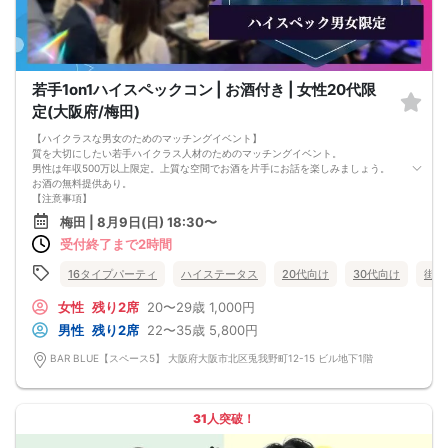
若手1on1ハイスペックコン | お酒付き | 女性20代限
定(大阪府/梅田)
【ハイクラスな男女のためのマッチングイベント】
質を大切にしたい若手ハイクラス人材のためのマッチングイベント。
男性は年収500万以上限定。上質な空間でお酒を片手にお話を楽しみましょう。
お酒の無料提供あり。
【注意事項】
■当日の持ち物
梅田 | 8月9日(日) 18:30〜
・公的身分証明書 ※ご提示いただけない方はご参加いただけません
受付終了まで2時間
■留意事項
・最善を尽くしておりますが、やむを得ない事情（ご予約者様の当日キャンセル
等）によりイベント中止になる可能性もございます。
16タイプパーティ
ハイステータス
20代向け
30代向け
街コ
交通費等の補償は致しかねますのであらかじめご了承ください。
・当日は時間に余裕をもってお越しください。10分以上の遅刻はご参加をお断り
女性
残り2席
20〜29歳
1,000円
する場合がございます。
男性
残り2席
22〜35歳
5,800円
【その他】
■最小催行人数
BAR BLUE【スペース5】 大阪府大阪市北区兎我野町12-15 ビル地下1階
男女5対5
■中止判断タイミング
パーティ開始2時間前まで
■飲食
31人突破！
アルコール/ソフトドリンク付き
軽食あり