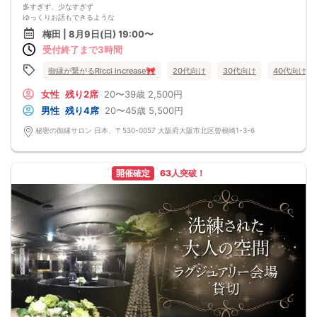
③お飲み物
多すぎず、少なすぎず
お飲み物楽しみながらお席で交流できます♪
ゆっくりお話もできるような
④イベント終了 21:00
環境作りを目指してまいります♫
梅田 | 8月9日(日) 19:00〜
本日はご参加ありがとうございました。
皆さんが快適に
お知り合いになられました方のご縁を大切に♪
受付終了まで3時間
ドキドキ・ワクワクできような
━━━━━━━━━━━━━━━━━
開催を目指して運営して参ります！！
※遅刻時の注意事項
ネームタグ
御縁が繋がるRicci increase🎀
20代向け
30代向け
40代向け
遅刻される方により、開始に支障が出ておりますので必ずお電話お願いいたしま
自己紹介シート
す。
お題カードや
女性
残り2席
20〜39歳
2,500円
又お連れ様とご参加の場合、お席が離れる場合がございます。
お食事
男性
残り4席
20〜45歳
5,500円
※途中退場はイベントの開催に支障がありますのでご遠慮いただいております。
お菓子
その場合は2000円となります。
フリードリンク
秘密の御縁サロン 日本、〒530-0057 大阪府大阪市北区曾根崎1-3-6
※お申込み時からのキャンセル（日時変更含む）は理由にかかわらず男女共所定の
お酒
キャンセル料が、かかりますのでご理解の上ご予約下さい。
ご用意しております★
注意：キャンセルポリシーご確認くださね。
皆が仲良くなれたり
自由に連絡先が交換できるように席替えあり！！
開催確定
63人突破！
お一人参加多数！！
お友達と一緒もウェルカムです☆
１人にならない様に
安心サポート！
何か困ったことがあったら
会場に居る主催に耳打ちしてくださいね♫
対応致します！！
おタバコは吸えません。
ベランダには出れません。
退出のお時間は徹底厳守！
ルールを守るご協力
お願い申し上げます。
当日は皆さんで楽しみましょう(^^)♫
■中止判断のタイミングは