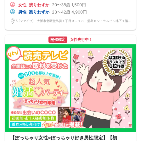
🔳中止判断タイミング：開催1時間前
いを楽しみませんか？
女性
残りわずか
20〜38歳
1,500円
🔳飲食あり
■□完全着席♪MCによる席がえあり！ 結婚式の二次会の有名店でBIG合コン
男性
残りわずか
23〜42歳
4,900円
PARTY■□
MCによる席替え‼︎約20分に1度可能な限り席替えを設けており、都度LINE交換タ
5 (ファイブ) 大阪市北区堂島浜１丁目３－１８ 堂島セントラルビル地下１階 5 (ファイブ) 大阪市北区堂島浜１丁目３－１８ 堂島セントラルビル地下１階
イムを設けます。
嬉しい！お料理はビュッフェ形式ではなく、店員さんがご丁寧にお席までお持ち
いたします！
お店自慢のお料理を召し上がって頂きながら、ゆっくりと交流をお楽しみ頂きた
開催確定
女性先行中！
いと思います。
《結婚式の二次会の有名な会場で完全着席PARTY》
完全着席スタイルですので、立食形式が苦手な方や人見知りな方には是非オスス
メです
落ち着いた空間での交流が楽しめます！
《一人参加、初参加大歓迎》
完全着席スタイルですのでひとりぼっちになることはありません！お一人様参加
者様同士の席の配置。
スタッフのフォローが人気の理由です。
《恋人、友人、人脈、必ず出会える！大阪で超人気の飲み会！》
□結婚がしたい
□恋人が欲しい
□友人を増やしたい
□人脈を広げたい
□日常に刺激が欲しい
□お酒が大好き
□楽しいことが大好き
□飲み会が大好き
□確実に出会える街コンに参加したい人
□一緒に合コン・コンパに行ける飲み友が欲しい人
□家と職場の往復の毎日を変えたい人
【ぽっちゃり女性×ぽっちゃり好き男性限定】【初
《フード》