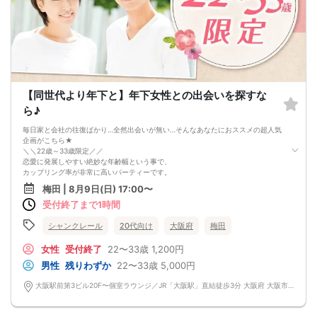
《恋人、友人、人脈、必ず出会える！大阪で超人気の飲み会！》
□結婚がしたい
□恋人が欲しい
□友人を増やしたい
□人脈を広げたい
□日常に刺激が欲しい
□お酒が大好き
□楽しいことが大好き
□飲み会が大好き
【同世代より年下と】年下女性との出会いを探すな
□みんなでワイワイしたい人
□確実に出会える街コンに参加したい人
ら♪
□一緒に合コン・コンパに行ける飲み友が欲しい人
□家と職場の往復の毎日を変えたい人
毎日家と会社の往復ばかり…全然出会いが無い…そんなあなたにおススメの超人気
《フード》
企画がこちら★
お店自慢の豪華コース料理☆♪
＼＼22歳～33歳限定／／
《フリードリンク(90L.O)》
恋愛に発展しやすい絶妙な年齢幅という事で、
☆店員さんがご丁寧に一杯ずつ手作り致します！
カップリング率が非常に高いパーティーです。
100種類以上の豊富なドリンクメニュー♪
お集まりいただく方は
梅田 | 8月9日(日) 17:00〜
□ビール
◆甘えんぼの年下女子
□チューハイ
受付終了まで1時間
◆元気で明るい同年代女性
□ハイボール
◆大人の魅力あふれる上品な年上女性…etc
□グラスワイン
魅力的な女性が勢揃い★
シャンクレール
20代向け
大阪府
梅田
□焼酎
素敵な人と出会って恋がしたい！次は結婚を考えてお付き合いしたい！という方
□各種カクテル
にオススメです。
女性
受付終了
22〜33歳
1,200円
□各種ソフトドリンク
男性
残りわずか
22〜33歳
5,000円
【 服装 】
お気に入りの普段着でご参加ください。
大阪駅前第3ビル20F〜個室ラウンジ／JR「大阪駅」直結徒歩3分 大阪府 大阪市 北区梅田1-1-3
【 参加定員数 】
20名様
🔳最小開催人数：2対2