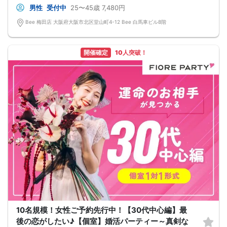
男性
受付中
25〜45歳
7,480円
Bee 梅田店 大阪府大阪市北区堂山町4-12 Bee 白馬車ビル8階
開催確定
10人突破！
10名規模！女性ご予約先行中！【30代中心編】最
後の恋がしたい♪【個室】婚活パーティー～真剣な