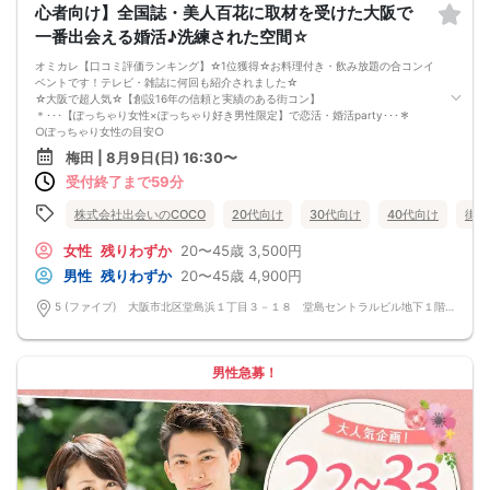
心者向け】全国誌・美人百花に取材を受けた大阪で
お店自慢の豪華イタリアンコース料理☆
嬉しい！特製デザート付き♪
一番出会える婚活♪洗練された空間☆
《フリードリンク(90L.O)》
☆店員さんがご丁寧に一杯ずつ手作り致します！
オミカレ【口コミ評価ランキング】☆1位獲得☆お料理付き・飲み放題の合コンイ
100種類以上の豊富なドリンクメニュー♪
ベントです！テレビ・雑誌に何回も紹介されました☆
□ビール
☆大阪で超人気☆【創設16年の信頼と実績のある街コン】
□チューハイ
＊･･･【ぽっちゃり女性×ぽっちゃり好き男性限定】で恋活・婚活party･･･＊
□ハイボール
○ぽっちゃり女性の目安○
□グラスワイン
身長155センチの場合、体重55キロ以上であることが参加の目安です。3ケタ女性
梅田 | 8月9日(日) 16:30〜
□焼酎
からも多くエントリーを頂いております！ 女性全体の3～4割の方は3ケタ女性で
□各種カクテル
受付終了まで59分
す。プチぽちゃさん～ミケポチャさんまで、お気軽にご参加頂けます♪男性は、ぽ
□各種ソフトドリンク
っちゃり女性と出会いたい方限定となります。
【 服装 】
当イベントスタッフが参加者様の立場に立って、最初から最後まで徹底的にサポ
株式会社出会いのCOCO
20代向け
30代向け
40代向け
街コ
お気に入りの普段着でご参加ください。
ートします♪
【 参加定員数 】
新築のオシャレダイニング貸切♪結婚式の二次会で有名な会場！
女性
残りわずか
20〜45歳
3,500円
40名様
■□完全着席♪MCによる席がえあり！ 結婚式の二次会の有名店でBIG合コン
男性
残りわずか
20〜45歳
4,900円
🔳最小開催人数：5対5
PARTY■□
🔳中止判断タイミング：開催1時間前
嬉しい！お料理はビュッフェ形式ではなく、店員さんがご丁寧にお席までお持ち
5 (ファイブ) 大阪市北区堂島浜１丁目３－１８ 堂島セントラルビル地下１階 5 (ファイブ) 大阪市北区堂島浜１丁目３－１８ 堂島セントラルビル地下１階
🔳飲食あり
いたします！
お店自慢のお料理を召し上がって頂きながら、ゆっくりと交流をお楽しみ頂きた
いと思います。
《結婚式の二次会の有名な会場で完全着席PARTY》
男性急募！
完全着席スタイルですので、立食形式が苦手な方や人見知りな方には是非オスス
メです
落ち着いた空間での交流が楽しめます！
《一人参加、初参加大歓迎》
完全着席スタイルですのでひとりぼっちになることはありません！お一人様参加
者様同士の席の配置。
スタッフのフォローが人気の理由です。