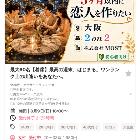
最大60名【着席】最高の週末、はじまる。ワンラン
ク上の出逢いをあなたへ。
☆20代～アラサーアラフォー☆
〇完全着席です。
〇男女2on2トーク形式
※1名席や3名席が発生する場合あり
〇約10分の間隔で席替えを実施(男性移動)
〇スタッフがしっかり席替えします
梅田 | 8月9日(日) 18:00〜
〇お酒含むドリンク飲み放題
受付終了まで2時間
〇おひとり様同士で同席いただきます
※女性はずっと座ったまま。男性が順番に席替えします。
※初心者様にも安心の街コンです♪
MOST
20代向け
30代向け
40代向け
街コン
大阪府
※最低遂行人数4-4
中止の際は前日までにご連絡いたします
女性
受付中
20〜33歳
1,980円