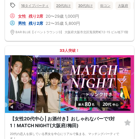
・公的身分証明書 ※ご提示いただけない方はご参加いただけません
■留意事項
16タイプパーティ
20代向け
30代向け
街コン
大阪府
梅
・最善を尽くしておりますが、やむを得ない事情（ご予約者様の当日キャンセル
等）によりイベント中止になる可能性もございます。
女性
残り2席
20〜29歳
1,000円
交通費等の補償は致しかねますのであらかじめご了承ください。
男性
残り2席
22〜35歳
5,800円
・当日は時間に余裕をもってお越しください。10分以上の遅刻はご参加をお断り
する場合がございます。
BAR BLUE【イベントラウンジ3】 大阪府大阪市北区兎我野町12-15 ビル地下1階
【その他】
■最小催行人数
男女5対5
■中止判断タイミング
33人突破！
パーティ開始2時間前まで
■飲食
アルコール/ソフトドリンク付き
軽食あり
【女性20代中心 | お酒付き】おしゃれなバーで1対
1！MATCH NIGHT(大阪府/梅田)
20代の恋人を探している男女を中心にリアルで集まる、マッチングパーティで
す！