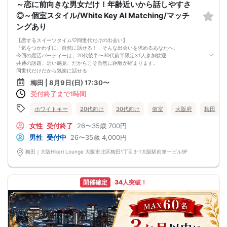
～恋に前向きな男女だけ！年齢近いから話しやすさ
◎～個室スタイル/White Key AI Matching/マッチ
ングあり
【恋するスイーツタイム♡同世代だけの出会い】
「気をつかわずに、自然に話せる！」そんな出会いを求めるあなたへ。
今回の恋活パーティーは、20代後半〜30代前半限定×1人参加歓迎
共通の話題、近い感覚、だからこそ自然に距離が縮まります。
同世代だけだから気楽に話せる
スイーツ付きでほっと一息の雰囲気
梅田 | 8月9日(日) 17:30〜
1人参加同士が多いから安心
受付終了まで1時間
「友達から始まる恋」が自然に生まれる空間
☆☆☆スイーツ付き☆☆☆
チョコレートケーキ、カヌレ、ドーナツ、バウムクーヘン、チーズタルトなど
ホワイトキー
20代向け
30代向け
個室
大阪府
梅田
※仕入れの状況により内容が変更される場合がございます
アプリの出会いはちょっと疲れた…
女性
受付終了
26〜35歳
700円
でもちゃんと恋したい。将来を見すえた相手と、リアルに話したい。
男性
受付中
26〜35歳
4,000円
そんなあなたにぴったりの“ちょうどいい”恋活イベントです！
■MATCHING SHUTTER
梅田｜大阪Hikari Lounge 大阪市北区梅田1丁目3-1大阪駅前第一ビル9F
- マッチングシャッター -男女の間には大振りなカーテンカウントダウンが始ま
る…パーティー開始とともについに開く…あなたの前に現れるのは誰！？
■NEW個室シート採用
他人との無駄な接触を極力抑えた座席正面、そして左右には専用パーティション
開催確定
34人突破！
やカーテンで仕切られた壁空間は男女別、誰にも見られないプライベート感が半
端ない！
■WhiteKey AI Matching
ホワイトキーが生んだ未来のマッチングプログラム・カップルになる確率％を事
前に知らせる相性診断機能・話すべき相手は「AI」が決めてくれる
参加条件：男性は年収350万円以上の社会人限定