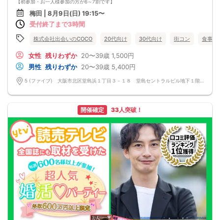
□チューハイ
【初参加・お一人様参加の方が6～7割です】
□ハイボール
安心してご参加ください♪
梅田 | 8月9日(日) 19:15〜
□グラスワイン
お一人様でも気軽に参加できるparty☆
□焼酎
受付終了まで3時間
当たる！と有名な女性占い師による【オラクルカード占い】を体験して頂けます♪
□各種カクテル
恋愛、仕事、相性、何でも聞いてくださいませ♪ご丁寧にセッションして頂けま
□各種ソフトドリンク
す。占い師歴50年間の方です！
株式会社出会いのCOCO
20代向け
30代向け
街コン
食事あ
【 服装 】
当イベントスタッフが参加者様の立場に立って、最初から最後まで徹底的にサポ
お気に入りの普段着でご参加ください。
ートします♪
女性
残りわずか
20〜39歳
1,500円
【 参加定員数 】
☆梅田【洗練された大人の空間】優雅に貸切！恋活パーティー☆
男性
残りわずか
20〜39歳
5,400円
40名様
エリア随一のVIPデザイナーズ空間☆ワンランク上の洗練された空間で素敵な出会
🔳最小開催人数：5対5
いを楽しみませんか？
5 (ファイブ) 大阪市北区堂島浜１丁目３－１８ 堂島セントラルビル地下１階 5 (ファイブ) 大阪市北区堂島浜１丁目３－１８ 堂島セントラルビル地下１階
🔳中止判断タイミング：開催1時間前
■□完全着席♪MCによる席がえあり！ 結婚式の二次会の有名店でBIG合コン
🔳飲食あり
PARTY■□
MCによる席替え‼︎約20分に1度可能な限り席替えを設けており、都度LINE交換タ
イムを設けます。
開催確定
33人突破！
お店自慢のお料理を召し上がって頂きながら、ゆっくりと交流をお楽しみ頂きた
いと思います。
《結婚式の二次会の有名な会場で完全着席PARTY》
完全着席スタイルですので、立食形式が苦手な方や人見知りな方には是非オスス
メです
落ち着いた空間での交流が楽しめます！
《一人参加、初参加大歓迎》
完全着席スタイルですのでひとりぼっちになることはありません！お一人様参加
者様同士の席の配置。
スタッフのフォローが人気の理由です。
《恋人、友人、人脈、必ず出会える！大阪で超人気の飲み会！》
□結婚がしたい
□恋人が欲しい
□友人を増やしたい
□人脈を広げたい