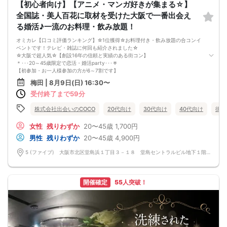
【初心者向け】【アニメ・マンガ好きが集まる☆】
イベント当日、イベントの進行をスムーズにする為、スタッフの指示に従ってく
ださい。
全国誌・美人百花に取材を受けた大阪で一番出会え
る婚活♪一流のお料理・飲み放題！
オミカレ【口コミ評価ランキング】☆1位獲得☆お料理付き・飲み放題の合コンイ
ベントです！テレビ・雑誌に何回も紹介されました☆
☆大阪で超人気☆【創設16年の信頼と実績のある街コン】
＊･･･20～45歳限定で恋活・婚活party･･･＊
【初参加・お一人様参加の方が6～7割です】
安心してご参加ください♪
梅田 | 8月9日(日) 16:30〜
お一人様でも気軽に参加できるparty☆
受付終了まで59分
内気な方でも大丈夫なよう、完全着席形式となっております。
約３０分に一度席替えがあり、席替えの前に連絡先交換のお時間を設けており、
スタッフからの連絡先交換のアナウンスもあるので自然に交換できます。（連絡
株式会社出会いのCOCO
20代向け
30代向け
40代向け
街コ
先交換は強制ではありません）
■□完全着席♪MCによる席がえあり！ 結婚式の二次会の有名店でBIG合コン
女性
残りわずか
20〜45歳
1,700円
PARTY■□
男性
残りわずか
20〜45歳
4,900円
嬉しい！お料理はビュッフェ形式ではなく、店員さんがご丁寧にお席までお持ち
いたします！
5 (ファイブ) 大阪市北区堂島浜１丁目３－１８ 堂島セントラルビル地下１階 5 (ファイブ) 大阪市北区堂島浜１丁目３－１８ 堂島セントラルビル地下１階
お店自慢のお料理を召し上がって頂きながら、ゆっくりと交流をお楽しみ頂きた
いと思います。
《結婚式の二次会の有名な会場で完全着席PARTY》
完全着席スタイルですので、立食形式が苦手な方や人見知りな方には是非オスス
開催確定
55人突破！
メです
落ち着いた空間での交流が楽しめます！
《一人参加、初参加大歓迎》
完全着席スタイルですのでひとりぼっちになることはありません！お一人様参加
者様同士の席の配置。
スタッフのフォローが人気の理由です。