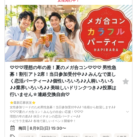
女性先行中！
♡♡♡理想の年の差！夏のメガ合コン♡♡♡ 男性急
募！割引アト2席！当日参加受付中♪♪ みんなで楽し
く恋活パーティー♪♪個性いろいろ♪♪人柄いろいろ
♪♪業界いろいろ♪♪ 美味しいドリンクつき♪♪投票は
行いません☆連絡交換自由♡
⭐️最新応募状況⭐️
女性参加リードのため男性急募！当日参加受付中♪♪ 1名様から歓迎します♪♪
♡♡♡夏のメガ合コン！みんなの出会い応援！♡♡♡
理想の年の差♪♪ 休日イチオシの恋活パーティー♪♪
ハピララ主催♪♪ 各地で楽しいイベント開催中！
今回はほぼ20代30代の恋活イベント♪♪
梅田 | 8月9日(日) 15:30〜
社会人男性と恋を見つけたい女性が集まる♡
個性いろいろ♪人柄いろいろ♪業界いろいろ♪カラフルパティー♪