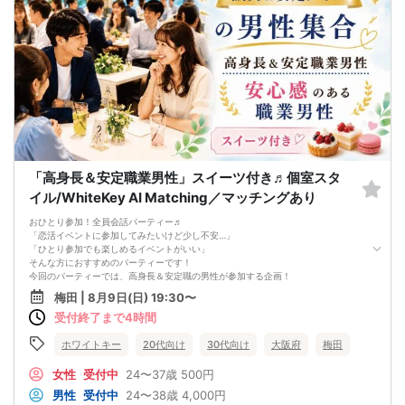
お店自慢のお料理を召し上がって頂きながら、ゆっくりと交流をお楽しみ頂きた
いと思います。
《結婚式の二次会の有名な会場で完全着席PARTY》
完全着席スタイルですので、立食形式が苦手な方や人見知りな方には是非オスス
メです
落ち着いた空間での交流が楽しめます！
《一人参加、初参加大歓迎》
完全着席スタイルですのでひとりぼっちになることはありません！お一人様参加
者様同士の席の配置。
《恋人、友人、人脈、必ず出会える！大阪で超人気の飲み会！》
□結婚がしたい
□恋人が欲しい
□友人を増やしたい
「高身長＆安定職業男性」スイーツ付き♬個室スタ
□人脈を広げたい
イル/WhiteKey AI Matching／マッチングあり
□日常に刺激が欲しい
□お酒が大好き
おひとり参加！全員会話パーティー♬
□楽しいことが大好き
「恋活イベントに参加してみたいけど少し不安…」
□飲み会が大好き
「ひとり参加でも楽しめるイベントがいい」
□確実に出会える街コンに参加したい人
そんな方におすすめのパーティーです！
□一緒に合コン・コンパに行ける飲み友が欲しい人
今回のパーティーでは、高身長＆安定職の男性が参加する企画！
□家と職場の往復の毎日を変えたい人
落ち着いた雰囲気の中で、自然な出会いを楽しんでいただけます。
《フード》
梅田 | 8月9日(日) 19:30〜
さらに、参加者全員と会話できる席替えシステムを採用！
お店自慢の豪華イタリアンコース料理☆
受付終了まで4時間
「気になる人と話せなかった…」ということがないよう、
嬉しい！特製デザート付き♪
全員と平等に交流できる安心イベントです。
《フリードリンク(90L.O)》
★★★スイーツ＆ドリンク★★★
ホワイトキー
20代向け
30代向け
大阪府
梅田
☆店員さんがご丁寧に一杯ずつ手作り致します！
バウム、カヌレ、ドーナツ、ケーキなどのビュッフェ形式♡
100種類以上の豊富なドリンクメニュー♪
ウーロン茶、アイスティー
女性
受付中
24〜37歳
500円
□ビール
ここで、安心感と楽しさのある出会いを見つけてみませんか？
□チューハイ
男性
受付中
24〜38歳
4,000円
■MATCHING SHUTTER
□ハイボール