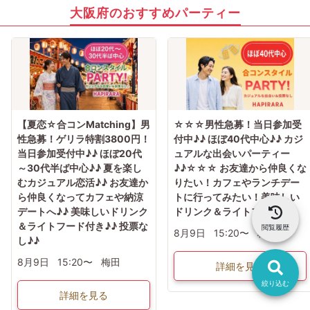
大阪府のおすすめパーティー
【夏恋☆合コンMatching】男
☆☆☆男性急募！当日参加受
性急募！ゲリラ特割3800円！
付中♪♪ ほぼ40代中心♪♪ カジ
当日参加受付中♪♪ ほぼ20代
ュアルな出会いパーティー
～30代半ば中心♪♪ 夏を楽し
♪♪☆☆☆ お友達から仲良くな
むカジュアル恋活♪♪ お友達か
りたい！カフェやランチデー
ら仲良くなってカフェや納涼
トに行ってみたい！美味しい
デートへ♪♪ 美味しいドリンク
ドリンク＆ライトフード付
＆ライトフード付き♪♪ 投票な
閲覧履歴
8月9日
15:20〜
梅田
し♪♪
8月9日
15:20〜
梅田
詳細を見る
絞り込む
詳細を見る