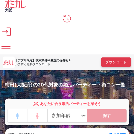
メインコンテンツへスキップ
大阪
【アプリ限定】
検索条件や履歴の保存も♪
ダウンロード
いますぐ無料ダウンロード
梅田(大阪府)の20代対象の婚活パーティー・街コン一覧
あなたに合う婚活パーティーを探そう
探す