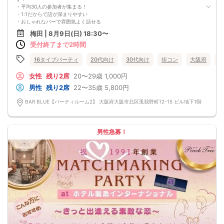
・平均30人の参加者が集まる！
・1:1だからで話が深まりやすい
・おしゃれなバーで雰囲気よく話せる
・初対面でも相手の中身を深く知れるコンテンツ！
梅田 | 8月9日(日) 18:30〜
お一人様での参加も、お友達を連れての参加も大歓迎です！
受付終了まで2時間
一度遊びに来てみてください。参加者の皆様が本当にいい恋人を見つけられるよ
う、心から、全力でサポートさせていただきます。
【注意事項】
16タイプパーティ
20代向け
30代向け
街コン
大阪府
梅
■当日の持ち物
・公的身分証明書 ※ご提示いただけない方はご参加いただけません
女性
残り2席
20〜29歳
1,000円
■留意事項
男性
残り2席
22〜35歳
5,800円
・最善を尽くしておりますが、やむを得ない事情（ご予約者様の当日キャンセル
等）によりイベント中止になる可能性もございます。
BAR BLUE【パーティルーム2】 大阪府大阪市北区兎我野町12-15 ビル地下1階
交通費等の補償は致しかねますのであらかじめご了承ください。
・当日は時間に余裕をもってお越しください。10分以上の遅刻はご参加をお断り
する場合がございます。
【その他】
男性急募！
■最小催行人数
男女5対5
■中止判断タイミング
パーティ開始2時間前まで
■飲食
アルコール/ソフトドリンク付き