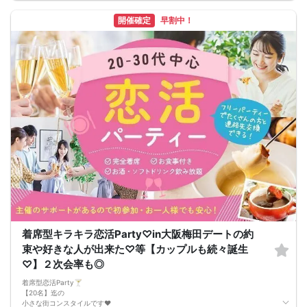
━━━━━
日時
開催確定
早割中！
━━━━━━━━━━━━━━━━━
8/9 (日) 19時00分～21時00分
受付 18時45分～55分
※遅刻しないでね♪
場所
━━━━━━━━━━━━━━━━━
ホテル阪急インターナショナル2F
会場名⇒ケレス
大阪府大阪市北区茶屋町19番19号
阪急梅田駅より徒歩5分/梅田・茶屋町ど真ん中♪
形式
━━━━━━━━━━━━━━━━━
・各種ドリンク (カクテル・ワイン・各種アルコール含) 飲み放題
・カクテル数種類(バーテンダーさんがシェィクの本格カクテル)
・チャーム付き
※着席スタイルの交流形式
参加条件
━━━━━━━━━━━━━━━━━
・素敵な独身男女
・男性参加者は、男性は会社経営・上場企業・自営業・年収500万以上・一つ該当
の方。
着席型キラキラ恋活Party♡in大阪梅田デートの約
・男女共一人参加の方も多数参加していただいておられます。
束や好きな人が出来た♡等【カップルも続々誕生
スケジュール
━━━━━━━━━━━━━━━━━
♡】２次会率も◎
①受付18:45～18:55
予約されてるお名前をお願い致します♪
着席型恋活Party🍸️
②乾杯 19:00
【20名】迄の
みんなで乾杯ー
小さな街コンスタイルです♥