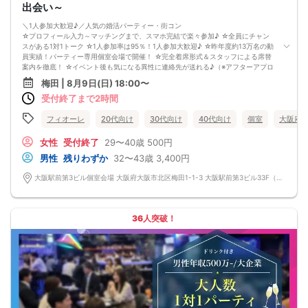
出会い～
＼1人参加大歓迎♪／人気の婚活パーティー・街コン
☆プロフィール入力～マッチングまで、スマホ完結で楽々参加♪ ☆全員にチャン
スがある1対1トーク ☆1人参加率は95％！1人参加大歓迎♪ ☆昨年度約13万名の動
員実績！パーティー専用個室会場で開催！ ☆完全着席形式＆スタッフによる席替
案内を徹底！ ☆イベント後も気になる異性に連絡先が送れる♪（※アフターアプロ
ーチ機能） スタッフが最初から最後まで進行するので、フリータイムで放置され
梅田 | 8月9日(日) 18:00〜
て人気の方と一度もお話できずに気が付いたらイベント終了・・・ということは
受付終了まで2時間
一切ありません！ 持ち物について ・ご本人様確認書類（無い場合はキャンセル扱
いとなります） ・最新版Google Chromeか最新版Safariを使用可能なスマホ （こ
ちらのパーティーはスマホを使用したパーティーになります。システムの関係
フィオーレ
20代向け
30代向け
40代向け
個室
大阪府
上、カードスタイルに切り替えて催行する場合がございます。） ・なるべくお釣
銭がでないようご用意いただけますと幸いです。 ※集客状況に応じてサムネイル
女性
受付終了
29〜40歳
500円
等が変更になる場合がございます。 参加年齢と参加条件は変更されませんのでご
男性
残りわずか
32〜43歳
3,400円
安心ください。
大阪駅前第3ビル個室会場 大阪府大阪市北区梅田1-1-3 大阪駅前第3ビル33F（フィオーレ梅田店内）
36人突破！