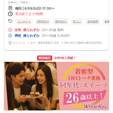
お早めにご予約を！
------------
梅田 | 8月9日(日) 17:30〜
■最少催行人数
受付終了まで1時間
男女6対6
■中止判断タイミング
イベント開催2時間前までに最少催行人数に満たない場合
コシネクト
20代向け
30代向け
街コン
女性無料
食事あ
■飲食
フード：あり
女性
残りわずか
20〜35歳
無料
ドリンク：ウーロン茶飲み放題（アルコール＆ソフトドリンクの飲み放題は別料
男性
残りわずか
20〜39歳
5,500円
金となります）
ご希望の男性は1,000円、女性は500円(税込)を現地でお支払い下さい。
ダイニング しずか 梅田茶屋町店 日本、〒530-0012 大阪府大阪市北区芝田１丁目１５−２１
------------
※当日必ず参加できる方のみご予約可（キャンセルの場合は手数料をいただきます
のでご注意下さい）
※当日キャンセルは他の参加者にもご迷惑がかかりますので、ご遠慮くださいま
開催確定
女性10人突破！
せ。
※お客様都合でキャンセルされた場合、キャンセル料が発生いたします。
イベント日〜21日前は料金の20％、20〜11日前は料金の50％
10日前〜当日は料金の100%をキャンセル代として請求させていただきます。
キャンペーンなどで女性無料ご招待の方でキャンセルされた場合は
1200円をキャンセル手数料としていただきます。
※無断キャンセルやキャンセル料をお支払いいただけない場合は、
次回からの当イベントへのご参加をお断りさせていただくことがございます。
※遅刻される場合は必ずお電話でお知らせ下さい。
※途中退室はできませんので予めご了承下さい。
やむを得ず途中退室をされる場合は、お一人につき1,000円いただきます。