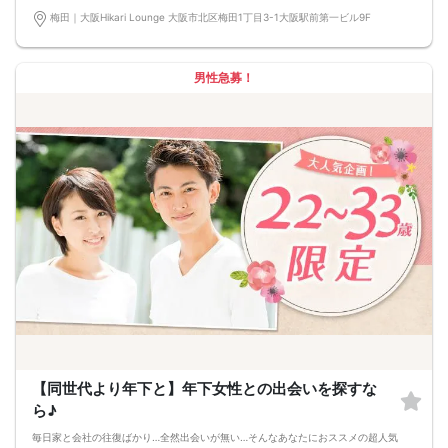
- マッチングシャッター -男女の間には大振りなカーテンカウントダウンが始ま
□グラスワイン
梅田｜大阪Hikari Lounge 大阪市北区梅田1丁目3-1大阪駅前第一ビル9F
る…パーティー開始とともについに開く…あなたの前に現れるのは誰！？
□焼酎
■NEW個室シート採用
□各種カクテル
他人との無駄な接触を極力抑えた座席正面、そして左右には専用パーティション
□各種ソフトドリンク
やカーテンで仕切られた壁空間は男女別、誰にも見られないプライベート感が半
【 服装 】
男性急募！
端ない！
お気に入りの普段着でご参加ください。
■WhiteKey AI Matching
【 参加定員数 】
ホワイトキーが生んだ未来のマッチングプログラム・カップルになる確率％を事
40名様
前に知らせる相性診断機能・話すべき相手は「AI」が決めてくれる
🔳最小開催人数：2対2
参加条件：男性は身長170cm以上の正社員 or 公務員 or 大手企業 などの安定職業
🔳中止判断タイミング：開催1時間前
🔳飲食あり
【同世代より年下と】年下女性との出会いを探すな
ら♪
毎日家と会社の往復ばかり…全然出会いが無い…そんなあなたにおススメの超人気