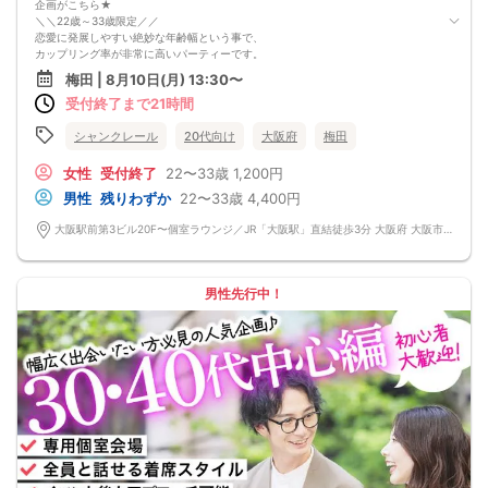
企画がこちら★
＼＼22歳～33歳限定／／
恋愛に発展しやすい絶妙な年齢幅という事で、
カップリング率が非常に高いパーティーです。
お集まりいただく方は
梅田 | 8月10日(月) 13:30〜
◆甘えんぼの年下女子
受付終了まで21時間
◆元気で明るい同年代女性
◆大人の魅力あふれる上品な年上女性…etc
魅力的な女性が勢揃い★
シャンクレール
20代向け
大阪府
梅田
素敵な人と出会って恋がしたい！次は結婚を考えてお付き合いしたい！という方
にオススメです。
女性
受付終了
22〜33歳
1,200円
男性
残りわずか
22〜33歳
4,400円
大阪駅前第3ビル20F〜個室ラウンジ／JR「大阪駅」直結徒歩3分 大阪府 大阪市 北区梅田1-1-3
男性先行中！