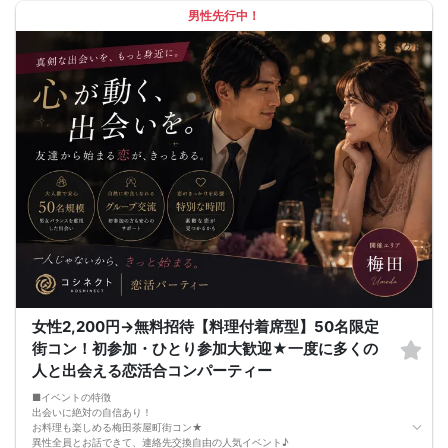
🔳中止判断タイミング：開催1時間前
男性先行中！
🔳飲食あり
女性2,200円→無料招待【料理付着席型】50名限定
街コン！初参加・ひとり参加大歓迎★一度に多くの
人と出会える恋活合コンパーティー
■イベントの特徴
出会いに絶対の自信あり！
お料理も楽しめる梅田茶屋町街コン★
異性全員とお話できて、連絡先交換自由の人気イベント♪