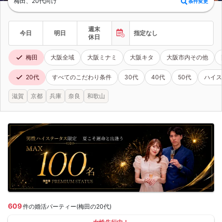
梅田、20代向け
条件変更
週末
今日
明日
指定なし
休日
梅田
大阪全域
大阪ミナミ
大阪キタ
大阪市内その他
20代
すべてのこだわり条件
30代
40代
50代
ハイス
滋賀
京都
兵庫
奈良
和歌山
609
件の婚活パーティー(梅田の20代)