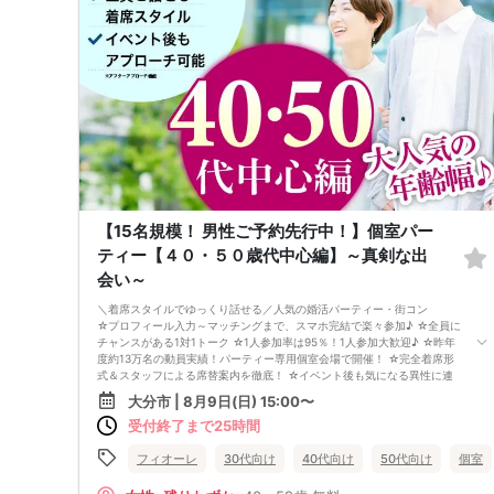
【15名規模！ 男性ご予約先行中！】個室パー
ティー【４０・５０歳代中心編】～真剣な出
会い～
＼着席スタイルでゆっくり話せる／人気の婚活パーティー・街コン
☆プロフィール入力～マッチングまで、スマホ完結で楽々参加♪ ☆全員に
チャンスがある1対1トーク ☆1人参加率は95％！1人参加大歓迎♪ ☆昨年
度約13万名の動員実績！パーティー専用個室会場で開催！ ☆完全着席形
式＆スタッフによる席替案内を徹底！ ☆イベント後も気になる異性に連
絡先が送れる♪（※アフターアプローチ機能） スタッフが最初から最後ま
大分市 | 8月9日(日) 15:00〜
で進行するので、フリータイムで放置されて人気の方と一度もお話できず
受付終了まで25時間
に気が付いたらイベント終了・・・ということは一切ありません！ 持ち
物について ・ご本人様確認書類（無い場合はキャンセル扱いとなりま
す） ・最新版Google Chromeか最新版Safariを使用可能なスマホ （こち
フィオーレ
30代向け
40代向け
50代向け
個室
らのパーティーはスマホを使用したパーティーになります。システムの関
係上、カードスタイルに切り替えて催行する場合がございます。） ・な