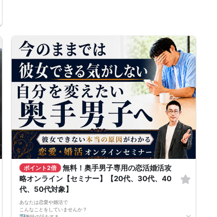
います。
セミナーですので、お一人様でもお申込みがありましたら開催します。お
早目のお申込みをお願いいたします。
お申込み者の性別、年齢、ご要望に合わせた内容で、実践できるお役に立
つセミナーにしていきたいと思っています。
また参加者様の質問にもお答えしていきます。
皆様からのお申込みを心よりお待ちしています。
無料！奥手男子専用の恋活婚活攻
ポイント2倍
略オンライン【セミナー】【20代、30代、40
代、50代対象】
あなたは恋愛や婚活で
こんなことをしていませんか？
☑趣味の話をする