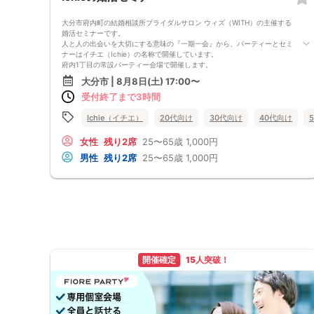
大分市府内町の結婚相談所ブライダルサロン ウィズ（WITH）の主催する
婚活セミナーです。
人と人の出会いを大切にする意味の『一期一会』から、パーティーとセミ
ナーはイチエ（Ichie）の名称で開催しています。
府内1丁目の常設パーティー会場で開催します。
大分市府内町で結婚相談所を開設してから、9年となります。有難いこと
大分市 | 8月8日(土) 17:00〜
に9年間でたくさんの方の出会いや結婚のお手伝いをすることが出来まし
受付終了まで3時間
た。
また、たくさんの婚活中の方とお話をさせて頂きました。
そこで『結婚をしたい3100人の方との出会いから婚活中の方にお伝えし
Ichie（イチエ）
20代向け
30代向け
40代向け
たいこと』がうまれました。
サブテーマは、 ～2026年も毎月複数の成婚者が出ている結婚相談所が
女性
残り2席
25〜65歳
1,000円
ノウハウをお伝えします～ です。
男性
残り2席
25〜65歳
1,000円
内容は、婚活パーティーの活用方法、パーティーでのプロフィールの書き
方、カップルになっても関係が深まっていかない方、異性とのLINEが苦
手な方、
よく言われる清潔感とは何、初対面の異性との会話はどうしたらいいの、
そもそも異性とどう出会ってどう付き合ったらいいの 等々に対して、
成婚者からのアドバイスも含めた実際のノウハウをお伝えしたいと思って
います。
セミナーですので、お一人様でもお申込みがありましたら開催します。お
早目のお申込みをお願いいたします。
お申込み者の性別、年齢、ご要望に合わせた内容で、実践できるお役に立
開催確定
15人突破！
つセミナーにしていきたいと思っています。
また参加者様の質問にもお答えしていきます。
皆様からのお申込みを心よりお待ちしています。