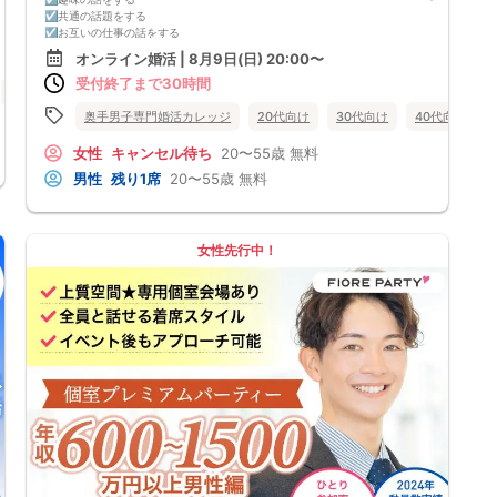
☑共通の話題をする
☑お互いの仕事の話をする
☑家族や将来について話をする
オンライン婚活 | 8月9日(日) 20:00〜
☑食事の話をする
受付終了まで30時間
☑好印象に思ってもらうために
街コン
大分県
別府市
頑張って褒める
☑経験を積むために出会いの数を増やす
奥手男子専門婚活カレッジ
20代向け
30代向け
40代向け
これらすべて、
奥手男子に合わない方法です。
女性
キャンセル待ち
20〜55歳
無料
なぜなら、趣味や共通の話題などをしても
男性
残り1席
20〜55歳
無料
それだけでは、女性は好きにはなってくれない。
しかも、うまく駆け引きをして、
次につなげようとすればするほど、
男性中心で考えていることが伝わり、
気づかないうちに「女性の信頼」を失ってしまう。
女性先行中！
さらに、出会いの数を増やしても
気になる女性を目の前にすると、
「好印象に思われたい。嫌われたくない。」
という気持ちが強くなり、
どうしても当たり障りない会話してしまう。
その結果、彼女できるチャンスを
逃している奥手男子がめっちゃ多いからです。
でも、安心してください！
今年こそは彼女できて
一緒に美味しいものを食べに行ったり、
映画に行ったり、旅行に行けるように、
「奥手男子専用の恋愛婚活攻略」
を用意しています！
ぜひこの先を読み進めてみてください👇