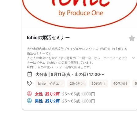
Ichieの婚活セミナー
大分市府内町の結婚相談所ブライダルサロン ウィズ（WITH）の主催する
婚活セミナーです。
人と人の出会いを大切にする意味の『一期一会』から、パーティーとセミ
ナーはイチエ（Ichie）の名称で開催しています。
府内1丁目の常設パーティー会場で開催します。
大分市府内町で結婚相談所を開設してから、9年となります。有難いこと
大分市 | 8月11日(火・山の日) 17:00〜
に9年間でたくさんの方の出会いや結婚のお手伝いをすることが出来まし
た。
Ichie（イチエ）
20代向け
30代向け
40代向け
また、たくさんの婚活中の方とお話をさせて頂きました。
そこで『結婚をしたい3100人の方との出会いから婚活中の方にお伝えし
女性
残り2席
25〜65歳
1,000円
たいこと』がうまれました。
サブテーマは、 ～2026年も毎月複数の成婚者が出ている結婚相談所が
男性
残り2席
25〜65歳
1,000円
ノウハウをお伝えします～ です。
内容は、婚活パーティーの活用方法、パーティーでのプロフィールの書き
方、カップルになっても関係が深まっていかない方、異性とのLINEが苦
手な方、
よく言われる清潔感とは何、初対面の異性との会話はどうしたらいいの、
そもそも異性とどう出会ってどう付き合ったらいいの 等々に対して、
成婚者からのアドバイスも含めた実際のノウハウをお伝えしたいと思って
います。