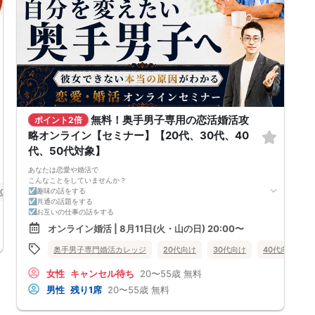
無料！奥手男子専用の恋活婚活攻
ポイント2倍
略オンライン【セミナー】【20代、30代、40
代、50代対象】
あなたは恋愛や婚活で
こんなことをしていませんか？
☑趣味の話をする
50代向け
婚活セミナー
大分県
大分市
☑共通の話題をする
☑お互いの仕事の話をする
☑家族や将来について話をする
オンライン婚活 | 8月11日(火・山の日) 20:00〜
☑食事の話をする
☑好印象に思ってもらうために
奥手男子専門婚活カレッジ
20代向け
30代向け
40代向け
頑張って褒める
☑経験を積むために出会いの数を増やす
女性
キャンセル待ち
20〜55歳
無料
これらすべて、
奥手男子に合わない方法です。
男性
残り1席
20〜55歳
無料
なぜなら、趣味や共通の話題などをしても
それだけでは、女性は好きにはなってくれない。