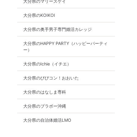
大分県のマリーズケイ
大分県のKOIKOI
大分県の奥手男子専門婚活カレッジ
50代向け
バツイチ・再婚
女性無料
オンライン婚活
婚活セミナー
大
大分県のHAPPY PARTY（ハッピーパーティ
ー）
大分県のIchie（イチエ）
大分県のびびコン！おおいた
大分県のはなしま専科
大分県のブラボー沖縄
大分県の自治体婚活LMO