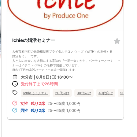
その結果、彼女できるチャンスを
逃している奥手男子がめっちゃ多いからです。
でも、安心してください！
今年こそは彼女できて
一緒に美味しいものを食べに行ったり、
映画に行ったり、旅行に行けるように、
「奥手男子専用の恋愛婚活攻略」
を用意しています！
Ichieの婚活セミナー
ぜひこの先を読み進めてみてください👇
※講師の急用以外はたとえ参加人数が1人でも
その人のために必ず実施します
大分市府内町の結婚相談所ブライダルサロン ウィズ（WITH）の主催する
※はじめてセミナーに参加する方も
婚活セミナーです。
ビデオオフでも参加OKにしているので
人と人の出会いを大切にする意味の『一期一会』から、パーティーとセミ
安心してください
ナーはイチエ（Ichie）の名称で開催しています。
府内1丁目の常設パーティー会場で開催します。
大分市府内町で結婚相談所を開設してから、9年となります。有難いこと
大分市 | 8月9日(日) 16:00〜
に9年間でたくさんの方の出会いや結婚のお手伝いをすることが出来まし
受付終了まで26時間
た。
また、たくさんの婚活中の方とお話をさせて頂きました。
そこで『結婚をしたい3100人の方との出会いから婚活中の方にお伝えし
Ichie（イチエ）
20代向け
30代向け
40代向け
50代向け
たいこと』がうまれました。
サブテーマは、 ～2026年も毎月複数の成婚者が出ている結婚相談所が
女性
残り2席
25〜65歳
1,000円
ノウハウをお伝えします～ です。
男性
残り2席
25〜65歳
1,000円
内容は、婚活パーティーの活用方法、パーティーでのプロフィールの書き
方、カップルになっても関係が深まっていかない方、異性とのLINEが苦
手な方、
よく言われる清潔感とは何、初対面の異性との会話はどうしたらいいの、
女性無料
大分県
大分市
そもそも異性とどう出会ってどう付き合ったらいいの 等々に対して、
成婚者からのアドバイスも含めた実際のノウハウをお伝えしたいと思って