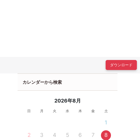
ダウンロード
カレンダーから検索
2026年8月
日
月
火
水
木
金
土
1
2
3
4
5
6
7
8