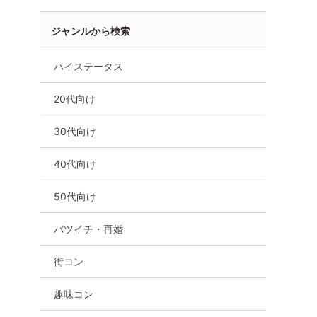
ジャンルから検索
ハイステータス
20代向け
30代向け
40代向け
50代向け
バツイチ・再婚
女性無料
オンライン婚活
婚活セミナー
大
50代向け
バツイチ・再婚
街コン
趣味コン