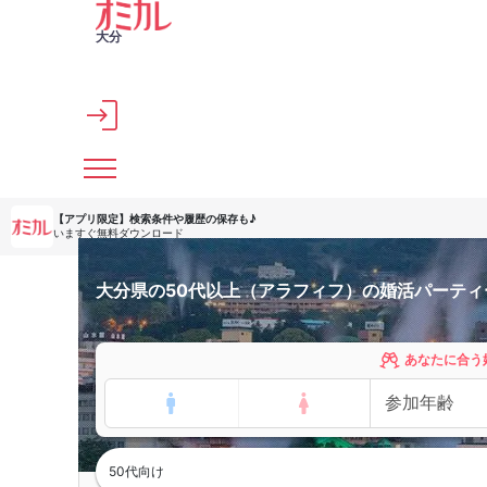
メインコンテンツへスキップ
大分
【アプリ限定】
検索条件や履歴の保存も♪
いますぐ無料ダウンロード
大分県の50代以上（アラフィフ）の婚活パーティ
あなたに合う
50代向け