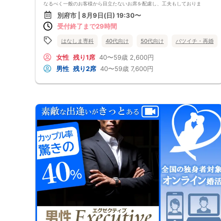
なるべく一般のお客様から目立たないお席を配慮し、工夫もしておりま
す。
別府市 | 8月9日(日) 19:30〜
②1人参加・同伴参加もOK♡
受付終了まで29時間
お一人様参加大歓迎！
お友達との同伴参加も、もちろんOKです。
③男女共に参加費を頂いております♡
はなしま専科
40代向け
50代向け
バツイチ・再婚
女性無料パーティーではないため、真剣に出会いたい方が、ご参加されて
おります。
女性
残り1席
40〜59歳
2,600円
カフェでの飲食料金も含まれております。
男性
残り2席
40〜59歳
7,600円
（企画内容によっては、スイーツ付き)
④さまざまな企画イベントあり♡
季節に合ったさまざまなイベントを企画しております。
バーベキュー・神社巡り・体験型のパーティーも多数
⑤手厚いサポート♡
はなしま専科では、結婚しま専科でのサポートも行っております。
なかなかカップリングしない・・・
デートが難しい・・・
という方も、プロのカウンセラー在籍の、結婚しま専科にてご相談いただ
き、あなたの出会いを全力でサポートさせて頂きます。
■開催人数目安
男女2対2〜8対8
■最少催行人数
男女2対2
■中止判断タイミング・中止連絡
開催時間の90分前までに、最少催行人数に満たない場合
中止連絡は、申込の携帯電話へショートメールでお送りします。
※弊社からのショートメールの受信許可設定をお願いします。
■飲食
あり（ドリンク）(場合によってはスイーツ)
■注意事項