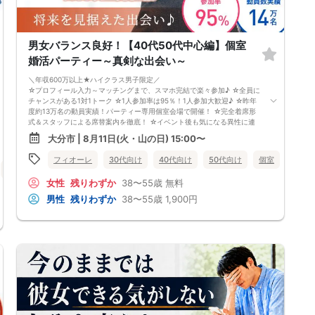
※講師の急用以外はたとえ参加人数が1人でも
その人のために必ず実施します
※はじめてセミナーに参加する方も
ビデオオフでも参加OKにしているので
安心してください
男女バランス良好！【40代50代中心編】個室
婚活パーティー～真剣な出会い～
＼年収600万以上★ハイクラス男子限定／
☆プロフィール入力～マッチングまで、スマホ完結で楽々参加♪ ☆全員に
チャンスがある1対1トーク ☆1人参加率は95％！1人参加大歓迎♪ ☆昨年
度約13万名の動員実績！パーティー専用個室会場で開催！ ☆完全着席形
式＆スタッフによる席替案内を徹底！ ☆イベント後も気になる異性に連
絡先が送れる♪（※アフターアプローチ機能） スタッフが最初から最後ま
大分市 | 8月11日(火・山の日) 15:00〜
で進行するので、フリータイムで放置されて人気の方と一度もお話できず
に気が付いたらイベント終了・・・ということは一切ありません！ 持ち
フィオーレ
30代向け
40代向け
50代向け
個室
女性無
物について ・ご本人様確認書類（無い場合はキャンセル扱いとなりま
40代向け
50代向け
オンライン婚活
大分県
す） ・最新版Google Chromeか最新版Safariを使用可能なスマホ （こち
女性
残りわずか
38〜55歳
無料
らのパーティーはスマホを使用したパーティーになります。システムの関
係上、カードスタイルに切り替えて催行する場合がございます。） ・な
男性
残りわずか
38〜55歳
1,900円
るべくお釣銭がでないようご用意いただけますと幸いです。 ※集客状況に
応じてサムネイル等が変更になる場合がございます。 参加年齢と参加条
件は変更されませんのでご安心ください。