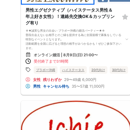
店舗様のご迷惑になりますので、店舗様へ直接電話等でのご連絡はおやめ
下さい。
男性エグゼクティブ（ハイステータス男性＆
問い合わせは、弊社からお送りした予約完了メールに記載の問い合わせ先
年上好き女性）！連絡先交換OK＆カップリン
まで、ご連絡をお願いします。
※オミカレでの会員登録にあたっては本人確認が必要となります。
グ有り
☆★誠実な男女の出会い ブラボー沖縄の婚活パーティー★☆
普段出会えないお相手とのご縁を提供する為に全国規模で募集をしている
特別なイベントとなります｡
活動範囲を全国に広げると理想の相手がみつかるかも！ぜひご参加下さい
ませ。
オンライン婚活 | 8月9日(日) 21:00〜
【注意事項】
受付終了まで31時間
・全国各地に募集しております。お相手の居住地はご自身の居住地と異な
る場合がございます。
・本人様確認書類のご提示をお願いしております。免許証やマイナンバー
ブラボー沖縄
ハイステータス
20代向け
30代向け
カード等をご準備下さい。
・確認書類を提示頂けない場合はご参加をお断りする場合も御座いますの
女性
残りわずか
29〜49歳
6,000円
で予めご了承下さいませ。
男性
キャンセル待ち
35〜57歳
11,000円
・終了時刻は目安となります。正確な終了時刻はイベント開始時にスタッ
フよりご案内いたします。
・直前の申込みや当日のキャンセルにより男女比が偏る可能性がございま
すことをご了承ください。
・最小催行人数 1対1、最大20名（男女比調整のため定員になる前にキャ
ンセル待ちとなる場合がございます）
・イベント開催時刻１時間前迄に最小催行人数に満たない場合は中止のご
連絡を差し上げます。