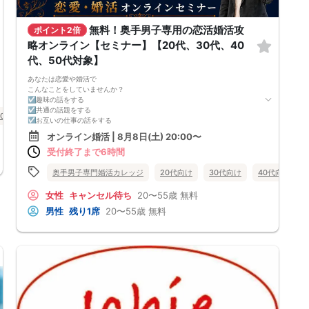
無料！奥手男子専用の恋活婚活攻
ポイント2倍
略オンライン【セミナー】【20代、30代、40
代、50代対象】
あなたは恋愛や婚活で
こんなことをしていませんか？
☑趣味の話をする
☑共通の話題をする
50代向け
婚活セミナー
大分県
大分市
☑お互いの仕事の話をする
☑家族や将来について話をする
オンライン婚活 | 8月8日(土) 20:00〜
☑食事の話をする
受付終了まで6時間
☑好印象に思ってもらうために
頑張って褒める
☑経験を積むために出会いの数を増やす
奥手男子専門婚活カレッジ
20代向け
30代向け
40代向け
これらすべて、
奥手男子に合わない方法です。
女性
キャンセル待ち
20〜55歳
無料
なぜなら、趣味や共通の話題などをしても
男性
残り1席
20〜55歳
無料
それだけでは、女性は好きにはなってくれない。
しかも、うまく駆け引きをして、
次につなげようとすればするほど、
男性中心で考えていることが伝わり、
気づかないうちに「女性の信頼」を失ってしまう。
さらに、出会いの数を増やしても
気になる女性を目の前にすると、
「好印象に思われたい。嫌われたくない。」
という気持ちが強くなり、
どうしても当たり障りない会話してしまう。