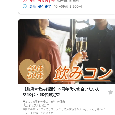
女性
残りわずか
40〜59歳
無料
るべくお釣銭がでないようご用意いただけますと幸いです。 ※集客状況に
男性
受付終了
40〜59歳
2,900円
応じてサムネイル等が変更になる場合がございます。 参加年齢と参加条
件は変更されませんのでご安心ください。
【別府☆飲み婚活】♡同年代で出会いたい方
♡40代・50代限定♡
■はなしま専科の選ばれる5つの理由
①カジュアルに婚活♡
雰囲気の良いカフェでリラックスしてお話頂けるような、そんな婚活パー
ティーを目指しております。