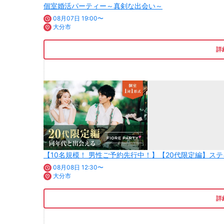
個室婚活パーティー～真剣な出会い～
08月07日 19:00〜
大分市
詳
【10名規模！ 男性ご予約先行中！】【20代限定編】
08月08日 12:30〜
大分市
詳