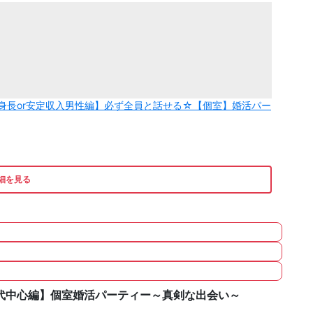
★高身長or安定収入男性編】必ず全員と話せる☆【個室】婚活パー
細を見る
0代中心編】個室婚活パーティー～真剣な出会い～