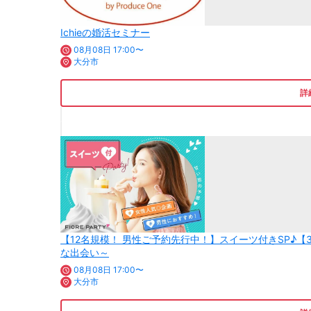
Ichieの婚活セミナー
08月08日 17:00〜
大分市
詳
【12名規模！ 男性ご予約先行中！】スイーツ付きSP♪【
な出会い～
08月08日 17:00〜
大分市