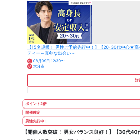
【15名規模！ 男性ご予約先行中！】【20･30代中心
ティー～真剣な出会い～
08月09日 12:30〜
大分市
詳
ポイント2倍
開催確定
男性先行中！
【開催人数突破！ 男女バランス良好！】【30代4