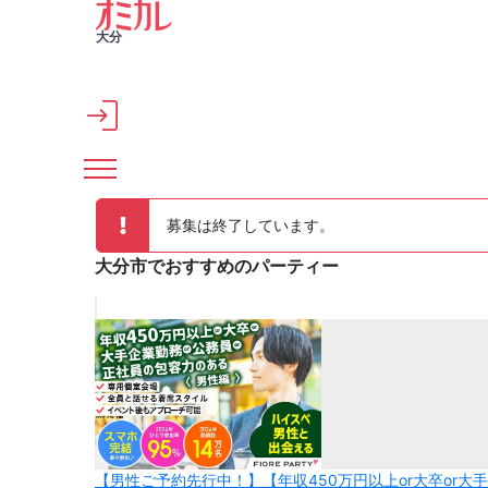
メインコンテンツへスキップ
大分
募集は終了しています。
大分市でおすすめのパーティー
【男性ご予約先行中！】【年収450万円以上or大卒or大