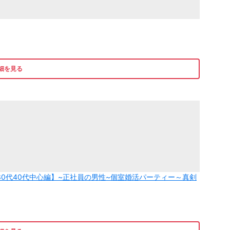
細を見る
30代40代中心編】~正社員の男性~個室婚活パーティー～真剣