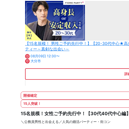
【15名規模！ 男性ご予約先行中！】【20･30代中心
ティー～真剣な出会い～
08月09日 12:30〜
大分市
詳
開催確定
15人突破！
15名規模！女性ご予約先行中！【30代40代中心
＼公務員男性と出会える／人気の婚活パーティー・街コン