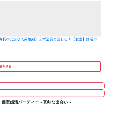
★高身長or安定収入男性編】必ず全員と話せる☆【個室】婚活パー
細を見る
編】個室婚活パーティー～真剣な出会い～