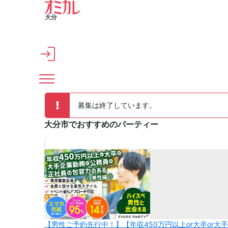
メインコンテンツへスキップ
大分
募集は終了しています。
大分市でおすすめのパーティー
【男性ご予約先行中！】【年収450万円以上or大卒or大