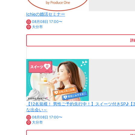
Ichieの婚活セミナー
08月08日 17:00〜
大分市
詳
【12名規模！ 男性ご予約先行中！】スイーツ付きSP♪【
な出会い～
08月08日 17:00〜
大分市