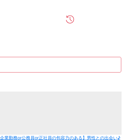
手企業勤務or公務員or正社員の包容力のある】男性との出会い♪