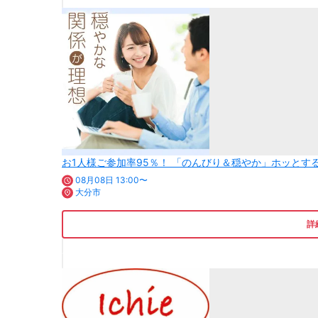
お1人様ご参加率95％！ 「のんびり＆穏やか」ホッとす
08月08日 13:00〜
大分市
詳