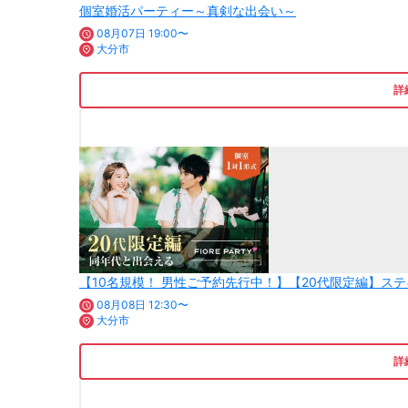
個室婚活パーティー～真剣な出会い～
08月07日 19:00〜
大分市
詳
【10名規模！ 男性ご予約先行中！】【20代限定編】
08月08日 12:30〜
大分市
詳