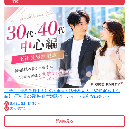
7位
【男性ご予約先行中！】必ず全員と話せる☆彡【30代40代中心
編】~正社員の男性~個室婚活パーティー～真剣な出会い～
8月9日(日) 17:30〜
大分県大分市
詳細を見る