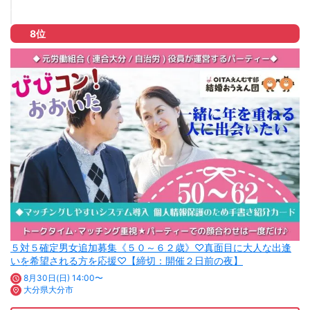
8位
５対５確定男女追加募集《５０～６２歳》♡真面目に大人な出逢
いを希望される方を応援♡【締切：開催２日前の夜】
8月30日(日) 14:00〜
大分県大分市