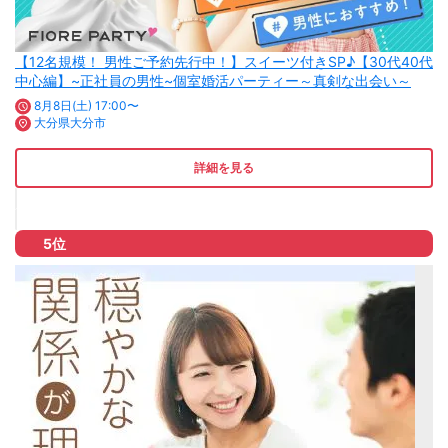
【12名規模！ 男性ご予約先行中！】スイーツ付きSP♪【30代40代
中心編】~正社員の男性~個室婚活パーティー～真剣な出会い～
8月8日(土) 17:00〜
大分県大分市
詳細を見る
5位