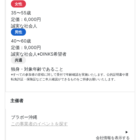
女性
35〜55歳
定価：6,000円
誠実な社会人
男性
40〜60歳
定価：9,000円
誠実な社会人※DINKS希望者
共通
独身・対象年齢であること
※すべての参加者の皆様に対して受付で年齢確認を実施いたします。公的証明書や運
転免許証・保険証などご本人確認ができるものをご持参お願いいたします。
主催者
ブラボー沖縄
この事業者のイベントを探す
会社情報を表示する