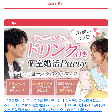
詳細を見る
9位
【10名規模！ 男性ご予約先行中！】【ほろ酔いOK♪自然に話せ
る】ドリンク付き個室婚活パーティー【30･40代中心★高身長or
安定収入男性編】必ず全員と話せる☆【個室】婚活パーティー