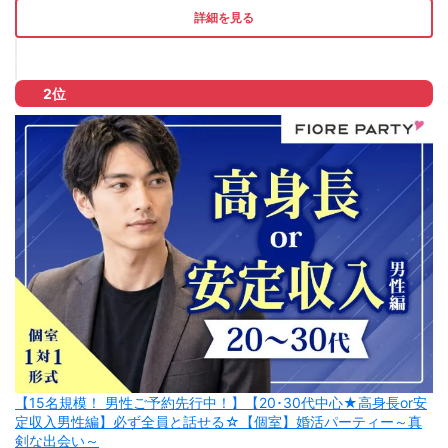
詳細を見る
2位
【15名規模！ 男性ご予約先行中！】【20･30代中心★高身長or安
定収入男性編】必ず全員と話せる☆【個室】婚活パーティー～真
剣な出会い～