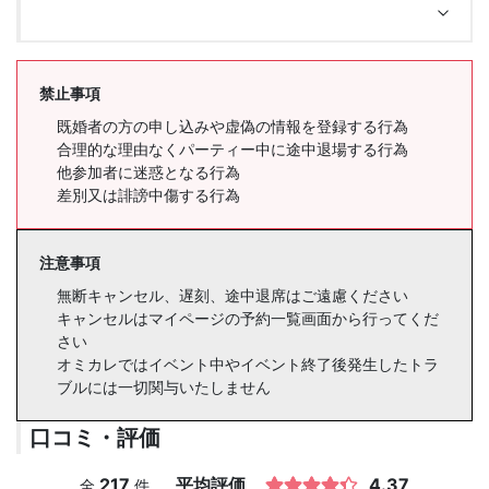
禁止事項
既婚者の方の申し込みや虚偽の情報を登録する行為
合理的な理由なくパーティー中に途中退場する行為
他参加者に迷惑となる行為
差別又は誹謗中傷する行為
注意事項
無断キャンセル、遅刻、途中退席はご遠慮ください
キャンセルはマイページの予約一覧画面から行ってくだ
さい
オミカレではイベント中やイベント終了後発生したトラ
ブルには一切関与いたしません
口コミ・評価
217
平均評価
4.37
全
件