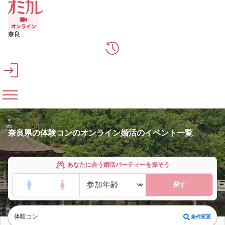
メインコンテンツへスキップ
奈良
奈良県の体験コンのオンライン婚活のイベント一覧
あなたに合う婚活パーティーを探そう
探す
体験コン
条件変更