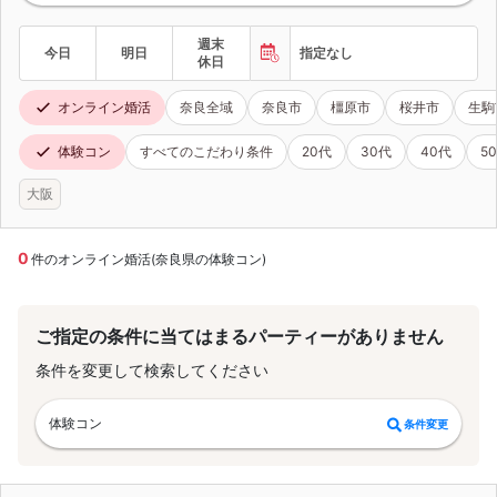
週末
今日
明日
指定なし
休日
オンライン婚活
奈良全域
奈良市
橿原市
桜井市
生駒
体験コン
すべてのこだわり条件
20代
30代
40代
5
大阪
0
件のオンライン婚活(奈良県の体験コン)
ご指定の条件に当てはまるパーティーがありません
条件を変更して検索してください
体験コン
条件変更