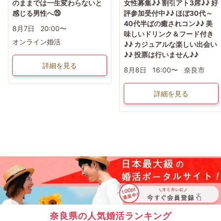
のままでは一生変わらないと
女性募集♪♪ 割引アト3席♪♪ 好
感じる男性へ㉙
評参加受付中♪♪ ほぼ30代～
40代半ばの癒されコン♪♪ 美
8月7日
20:00〜
味しいドリンク＆フード付き
オンライン婚活
♪♪ カジュアルな楽しい出会い
♪♪ 投票は行いません♪♪
詳細を見る
8月8日
16:00〜
奈良市
詳細を見る
奈良県の人気婚活ランキング