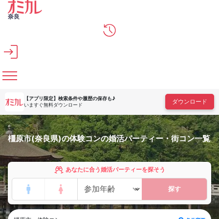
メインコンテンツへスキップ
奈良
【アプリ限定】
検索条件や履歴の保存も♪
ダウンロード
いますぐ無料ダウンロード
橿原市(奈良県)の体験コンの婚活パーティー・街コン一覧
あなたに合う婚活パーティーを探そう
探す