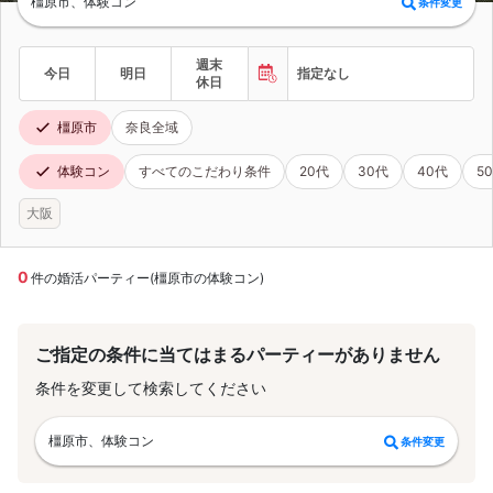
橿原市、体験コン
条件変更
週末
今日
明日
指定なし
休日
橿原市
奈良全域
体験コン
すべてのこだわり条件
20代
30代
40代
5
大阪
0
件の婚活パーティー(橿原市の体験コン)
ご指定の条件に当てはまるパーティーがありません
条件を変更して検索してください
橿原市、体験コン
条件変更