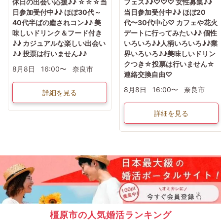
休日の出会い応援♪♪ ☆☆☆当
フェス♪♪♡♡♡ 女性募集♪♪
日参加受付中♪♪ ほぼ30代～
当日参加受付中♪♪ ほぼ20
40代半ばの癒されコン♪♪ 美
代〜30代中心♡ カフェや花火
味しいドリンク＆フード付き
デートに行ってみたい♪♪ 個性
♪♪ カジュアルな楽しい出会い
いろいろ♪♪人柄いろいろ♪♪業
♪♪ 投票は行いません♪♪
界いろいろ♪♪美味しいドリン
クつき☆投票は行いません☆
8月8日
16:00〜
奈良市
連絡交換自由♡
8月8日
16:00〜
奈良市
詳細を見る
詳細を見る
橿原市の人気婚活ランキング