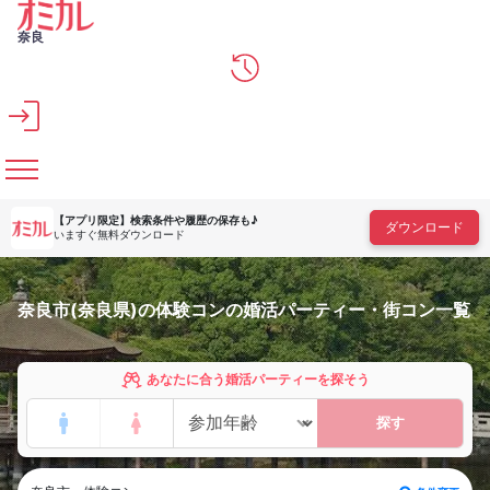
メインコンテンツへスキップ
奈良
【アプリ限定】
検索条件や履歴の保存も♪
ダウンロード
いますぐ無料ダウンロード
奈良市(奈良県)の体験コンの婚活パーティー・街コン一覧
あなたに合う婚活パーティーを探そう
探す