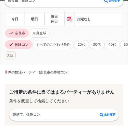
奈良市、体験コン
条件変更
週末
今日
明日
指定なし
休日
奈良市
奈良全域
体験コン
すべてのこだわり条件
20代
30代
40代
5
大阪
0
件の婚活パーティー(奈良市の体験コン)
ご指定の条件に当てはまるパーティーがありません
条件を変更して検索してください
奈良市、体験コン
条件変更