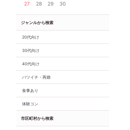
27
28
29
30
ジャンルから検索
趣味コン
食事あり
体験コン
長野県
佐久市
20代向け
30代向け
40代向け
バツイチ・再婚
食事あり
体験コン
市区町村から検索
ダラダラ婚
脱ダラダラ婚活【佐久市会
【東信開催/佐久