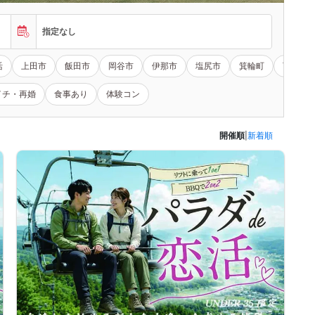
指定なし
活
上田市
飯田市
岡谷市
伊那市
塩尻市
箕輪町
下伊那
イチ・再婚
食事あり
体験コン
開催順
|
新着順