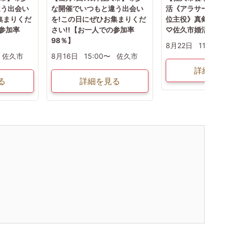
違う出会い
な開催でいつもと違う出会い
活《アラサー男女2
集まりくだ
を!この日にぜひお集まりくだ
位主役》真剣な男
の参加率
さい!!【お一人での参加率
♡佐久市婚活パー
98％】
8月22日
11:00〜
佐久市
8月16日
15:00〜
佐久市
詳細を見
る
詳細を見る