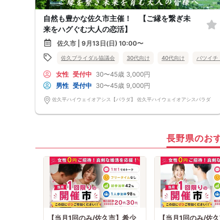
自然も豊かな佐久市主催！ 【ご縁を繋ぎ未
来をハグぐむ大人の恋活】
佐久市 | 9月13日(日) 10:00〜
佐久ブライダル協議会
30代向け
40代向け
バツイチ
女性
受付中
30〜45歳
3,000円
男性
受付中
30〜45歳
9,000円
佐久平ハイウェイオアシス【パラダ】 佐久平ハイウェイオアシスパラダ
長野県のお
【当月1回のみ/佐久市】希少
【当月1回のみ/佐