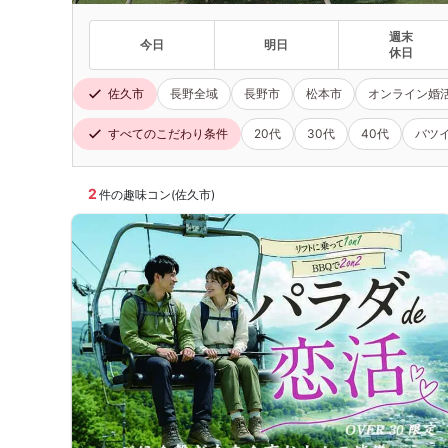
週末
今日
明日
休日
佐久市
長野全域
長野市
松本市
オンライン婚
すべてのこだわり条件
20代
30代
40代
バツ
2
件の趣味コン(佐久市)