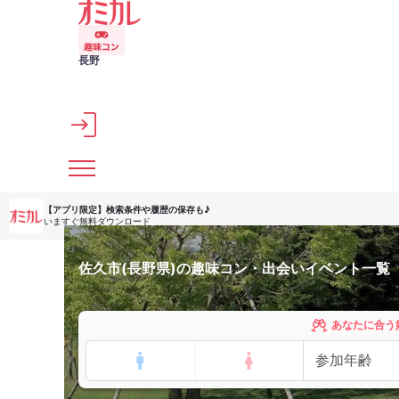
メインコンテンツへスキップ
長野
【アプリ限定】
検索条件や履歴の保存も♪
いますぐ無料ダウンロード
佐久市(長野県)の趣味コン・出会いイベント一覧
あなたに合う