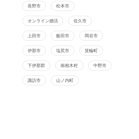
0代~37歳
場】現在総勢12名規模《40代
ルエイジ婚活《5
長野市
松本市
女が集まる
男女限定編♡40~49歳主役》
役♡女性フリー年
ティー
恋人候補の男女が集まる♡佐
男性限定編婚活パ
オンライン婚活
佐久市
久市婚活パーティー
佐久市
8月22日
15:50〜
8月22日
13:30〜
佐久市
上田市
飯田市
岡谷市
る
詳細を
詳細を見る
伊那市
塩尻市
箕輪町
下伊那郡
南相木村
中野市
諏訪市
山ノ内町