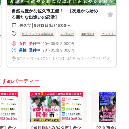
自然も豊かな佐久市主催！ 【友達から始め
る新たな出逢いの恋活】
佐久市 | 9月13日(日) 15:00〜
・再婚
趣味コン
佐久ブライダル協議会
食事あり
体験コン
20代向け
長野県
30代向け
佐久市
バツイチ・再婚
女性
受付中
20〜35歳
3,000円
男性
受付中
20〜35歳
9,000円
佐久平ハイウェイオアシス【パラダ】 佐久平ハイウェイオアシスパラダ
すすめパーティー
久市】希少
【当月1回のみ/佐久市】希少
【佐久市会場】脱