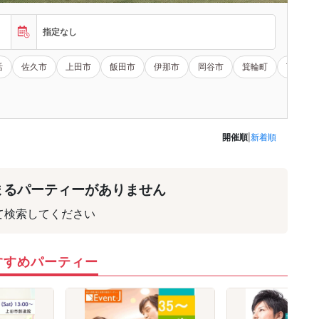
指定なし
活
佐久市
上田市
飯田市
伊那市
岡谷市
箕輪町
下伊那
開催順
|
新着順
まるパーティーがありません
て検索してください
すすめパーティー