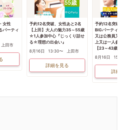
・女性
予約12名突破、女性あと2名
予約12名突破【上
するパーティ
【上田】大人の魅力35～55歳
BIGパーティー☆
☆1人参加中心『じっくり話せ
又は公務員又は年収
る☆理想の出会い』
上又は一人参加で
上田市
【23～43歳】
8月16日
13:30〜
上田市
8月16日
15:00〜
る
詳細を見る
詳細を見