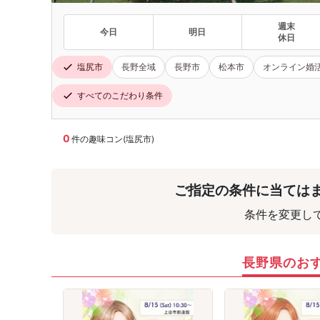
週末
今日
明日
休日
塩尻市
長野全域
長野市
松本市
オンライン婚
すべてのこだわり条件
0
件の趣味コン(塩尻市)
ご指定の条件に当ては
条件を変更し
長野県のお