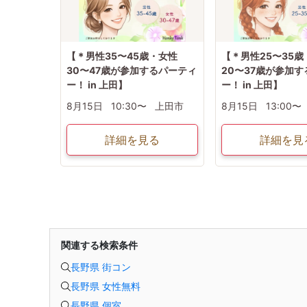
【＊男性35〜45歳・女性
【＊男性25〜35歳
30〜47歳が参加するパーティ
20〜37歳が参加
ー！ in 上田】
ー！ in 上田】
8月15日
10:30〜
上田市
8月15日
13:00〜
詳細を見る
詳細を見
関連する検索条件
長野県 街コン
長野県 女性無料
長野県 個室