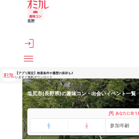
メインコンテンツへスキップ
長野
【アプリ限定】
検索条件や履歴の保存も♪
いますぐ無料ダウンロード
塩尻市(長野県)の趣味コン・出会いイベント一覧
あなたに合う