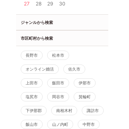
27
28
29
30
ジャンルから検索
田】社会人
【開催確定！男性におスス
バーベキューコン
男性は大卒
メ！】土曜夜は20代限定マッ
集】屋根つき！雨
400万以
チングコン in 長野/上田
市区町村から検索
8月30日
11:00〜
誠実な方
8月22日
18:45〜
上田市
詳細を
長野市
松本市
上田市
詳細を見る
オンライン婚活
佐久市
る
上田市
飯田市
伊那市
塩尻市
岡谷市
箕輪町
下伊那郡
南相木村
諏訪市
飯山市
山ノ内町
中野市