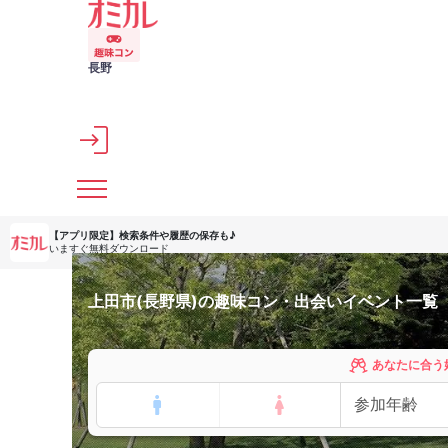
メインコンテンツへスキップ
長野
【アプリ限定】
検索条件や履歴の保存も♪
いますぐ無料ダウンロード
上田市(長野県)の趣味コン・出会いイベント一覧
あなたに合う