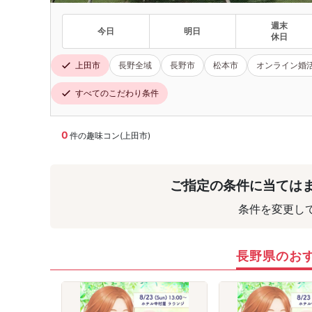
週末
今日
明日
休日
上田市
長野全域
長野市
松本市
オンライン婚
すべてのこだわり条件
0
件の趣味コン(上田市)
ご指定の条件に当ては
条件を変更し
長野県のお