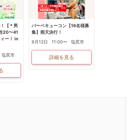
か！【＊男
バーベキューコン【16名様募
性20〜41
集】雨天決行！
ー！ in
9月12日
11:00〜
塩尻市
塩尻市
詳細を見る
る