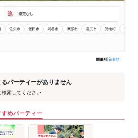
指定なし
活
佐久市
飯田市
岡谷市
伊那市
塩尻市
箕輪町
下伊那
開催順
|
新着順
まるパーティーがありません
て検索してください
すすめパーティー