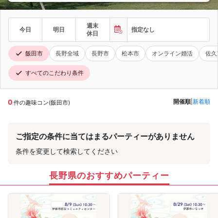
週末
今日
明日
指定なし
休日
飯田市
長野全域
長野市
松本市
オンライン婚活
佐久
すべてのこだわり条件
0
開催順
|
新着順
件の趣味コン(飯田市)
ご指定の条件に当てはまるパーティーがありません
条件を変更して検索してください
長野県のおすすめパーティー