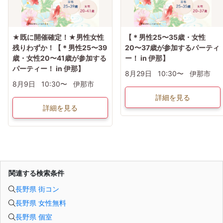
★既に開催確定！★男性女性
【＊男性25〜35歳・女性
残りわずか！【＊男性25〜39
20〜37歳が参加するパーティ
歳・女性20〜41歳が参加する
ー！ in 伊那】
パーティー！ in 伊那】
8月29日
10:30〜
伊那市
8月9日
10:30〜
伊那市
詳細を見る
詳細を見る
関連する検索条件
長野県 街コン
長野県 女性無料
長野県 個室