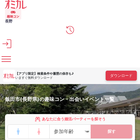
メインコンテンツへスキップ
長野
【アプリ限定】
検索条件や履歴の保存も♪
ダウンロード
いますぐ無料ダウンロード
飯田市(長野県)の趣味コン・出会いイベント一覧
あなたに合う婚活パーティーを探そう
探す