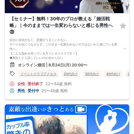
【セミナー】無料！30年のプロが教える「婚活戦
略」｜今のままでは一生変わらないと感じる男性へ
⑳
自分に自信がなく、恋愛がうまくいかない。
デートが次につながらず、このまま一生変われないのではないかと感じている男
性へ。
【こんな悩みを持っている方々にオススメです！】
●異性とどう話していいのか分からない
●婚活パーティー、合コンで上手くいかない
オンライン婚活 | 8月24日(月) 20:00〜
●デートやお見合いが２回目につながらない
●今のままでは一生変わらない気がする
イベントクラブアクセス
20代向け
30代向け
40代向け
女性
●異性から断られると、自分の人格を否定されている気分になる
恋愛経験が少なくても大丈夫です。
女性
受付終了
22〜54歳
無料
最短3ヶ月で彼女ができる可能性を高め、1年以内の結婚を目指すための
恋愛・婚活の具体的な方法をお伝えします。
男性
受付中
25〜49歳
無料
【婚活戦略セミナーで得られるメリットは！】
●休日に彼女と楽しくデートできる自分を目指せる
●女性との会話に自信を持てるようになる
●婚活パーティーやマッチングアプリで結果を出せるようになる
●異性とのコミュニケーションのポイントが理解できる
●好きになった女性との関係を続けられるようになる
まずは、異性が求めていることを理解し、
それを提供できる自分自身に変化していくことにより、
はじめて自分が好きな異性が自分を好きになってくれるようになり、
恋愛婚活が上手くいくようになります。