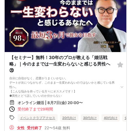
【セミナー】無料！30年のプロが教える「婚活戦
略」｜今のままでは一生変わらないと感じる男性へ
⑳
自分に自信がなく、恋愛がうまくいかない。
デートが次につながらず、このまま一生変われないのではないかと感じている男
性へ。
【こんな悩みを持っている方々にオススメです！】
●異性とどう話していいのか分からない
●婚活パーティー、合コンで上手くいかない
オンライン婚活 | 8月7日(金) 20:00〜
●デートやお見合いが２回目につながらない
受付終了まで29時間
●今のままでは一生変わらない気がする
●異性から断られると、自分の人格を否定されている気分になる
恋愛経験が少なくても大丈夫です。
イベントクラブアクセス
20代向け
30代向け
40代向け
女性
最短3ヶ月で彼女ができる可能性を高め、1年以内の結婚を目指すための
恋愛・婚活の具体的な方法をお伝えします。
女性
受付終了
22〜54歳
無料
【婚活戦略セミナーで得られるメリットは！】