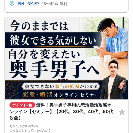
男性
受付中
25〜49歳
無料
●休日に彼女と楽しくデートできる自分を目指せる
●女性との会話に自信を持てるようになる
●婚活パーティーやマッチングアプリで結果を出せるようになる
●異性とのコミュニケーションのポイントが理解できる
●好きになった女性との関係を続けられるようになる
まずは、異性が求めていることを理解し、
それを提供できる自分自身に変化していくことにより、
はじめて自分が好きな異性が自分を好きになってくれるようになり、
恋愛婚活が上手くいくようになります。
改善
異性が求めていることを理解し、
それを自然に伝えられる自分に変わることで、
好きな女性から選ばれるようになります。
婚活戦略セミナーでは、恋愛や婚活で悩む男性が
短期間で変化と成果を実感できる方法をお伝えします。
【注意事項】
・セミナー中はカメラをオン（お顔を出して）での受講をお願いします。
（屋外、車内からのご参加や、途中入室、退出はご遠慮下さい。）
【キャンセル規定】
セミナー準備の都合上、当日無断キャンセルの場合は、3,000円のキャンセル料を
お支払いいただきます。
無料！奥手男子専用の恋活婚活攻略オ
ポイント2倍
ンライン【セミナー】【20代、30代、40代、50代
対象】
あなたは恋愛や婚活で
こんなことをしていませんか？