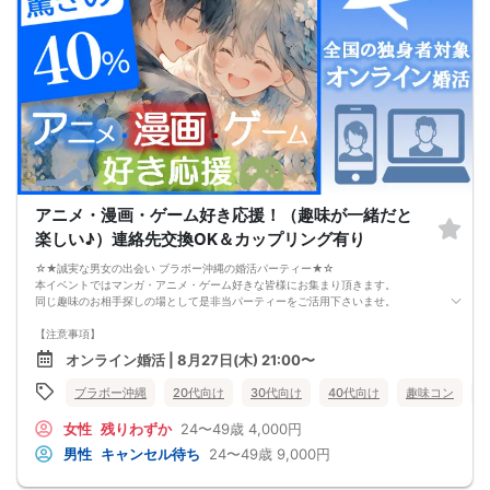
改善
異性が求めていることを理解し、
それを自然に伝えられる自分に変わることで、
好きな女性から選ばれるようになります。
婚活戦略セミナーでは、恋愛や婚活で悩む男性が
短期間で変化と成果を実感できる方法をお伝えします。
【注意事項】
・セミナー中はカメラをオン（お顔を出して）での受講をお願いします。
（屋外、車内からのご参加や、途中入室、退出はご遠慮下さい。）
【キャンセル規定】
セミナー準備の都合上、当日無断キャンセルの場合は、3,000円のキャンセル料を
お支払いいただきます。
アニメ・漫画・ゲーム好き応援！（趣味が一緒だと
楽しい♪）連絡先交換OK＆カップリング有り
☆★誠実な男女の出会い ブラボー沖縄の婚活パーティー★☆
本イベントではマンガ・アニメ・ゲーム好きな皆様にお集まり頂きます。
同じ趣味のお相手探しの場として是非当パーティーをご活用下さいませ。
【注意事項】
・全国各地に募集しております。お相手の居住地はご自身の居住地と異なる場合
オンライン婚活 | 8月27日(木) 21:00〜
がございます。
・本人様確認書類のご提示をお願いしております。免許証やマイナンバーカード
ブラボー沖縄
20代向け
30代向け
40代向け
趣味コン
等をご準備下さい。
・確認書類を提示頂けない場合はご参加をお断りする場合も御座いますので予め
女性
残りわずか
24〜49歳
4,000円
ご了承下さいませ。
・終了時刻は目安となります。正確な終了時刻はイベント開始時にスタッフより
男性
キャンセル待ち
24〜49歳
9,000円
ご案内いたします。
・直前の申込みや当日のキャンセルにより男女比が偏る可能性がございますこと