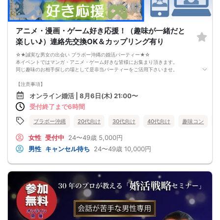
アニメ・漫画・ゲーム好き応援！（趣味が一緒だと
楽しい♪）連絡先交換OK＆カップリング有り
☆★誠実な男女の出会い ブラボー沖縄の婚活パーティー★☆
本イベントではマンガ・アニメ・ゲーム好きな皆様にお集まり頂きます。
同じ趣味のお相手探しの場として是非当パーティーをご活用下さいませ。
【注意事項】
・全国各地に募集しております。お相手の居住地はご自身の居住地と異なる場合
オンライン婚活 | 8月6日(木) 21:00〜
がございます。
受付終了まで6時間
・本人様確認書類のご提示をお願いしております。免許証やマイナンバーカード
等をご準備下さい。
・確認書類を提示頂けない場合はご参加をお断りする場合も御座いますので予め
ブラボー沖縄
20代向け
30代向け
40代向け
趣味コン
ご了承下さいませ。
・終了時刻は目安となります。正確な終了時刻はイベント開始時にスタッフより
女性
受付中
24〜49歳
5,000円
ご案内いたします。
男性
キャンセル待ち
24〜49歳
10,000円
・直前の申込みや当日のキャンセルにより男女比が偏る可能性がございますこと
をご了承ください。
・最小催行人数 1対1、最大20名（男女比調整のため定員になる前にキャンセル待
ちとなる場合がございます）
・イベント開催時刻１時間前迄に最小催行人数に満たない場合は中止のご連絡を
差し上げます。