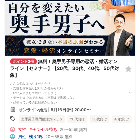
つまり、
やみくもに頑張るだけでは、
本命女性との交際には
つながらないということです。
このまま原因が分からないまま
恋愛や婚活を続けても、
お金も時間も失ってしまいます。
だからこそ、
彼女ができない本当の原因を
知ることが最初の一歩です。
しかし、この内容は文章だけでは伝えきれません。
だからこそ今回、無料オンラインセミナーで
無料！奥手男子専用の恋活・婚活オン
・彼女ができない本当の原因
ポイント2倍
・本命女性に選ばれる
ライン【セミナー】【20代、30代、40代、50代対
奥手男子専用32の極意の全体像
象】
をお伝えします！
今年こそは彼女できて
こんな悩みはありませんか？
一緒に美味しいものを食べに行ったり、
・女性と何を話せばいいか分からない
映画に行ったり、旅行に行けるように、
・いい人止まりで終わってしまう
ぜひこの先を読み進めてみてください👇
・デートまではできるのに交際まで進展しない
※講師の急用以外はたとえ参加人数が1人でも
・頑張っているのに結果が出ない
その人のために必ず実施します
・何が原因なのか分からない
※はじめてセミナーに参加する方も
オンライン婚活 | 8月16日(日) 20:00〜
・このまま続けても彼女ができる気がしない
ビデオオフでも参加OKにしているので
これまで500名以上の
安心してください
奥手男子専門婚活カレッジ
20代向け
30代向け
40代向け
5
奥手男子の恋愛・婚活相談に乗ってきて、
感じることがあります。
女性
キャンセル待ち
20〜55歳
無料
それは、
多くの奥手男子は、努力不足ではなく、
男性
残り1席
20〜55歳
無料
努力の方向性がズレているということです。