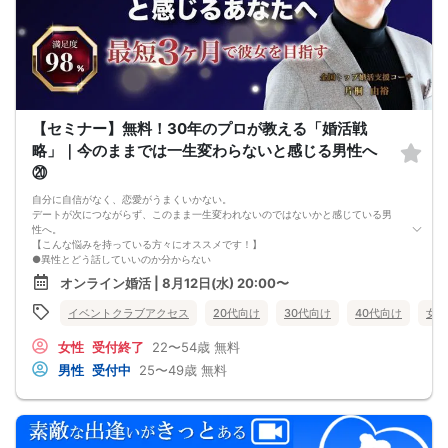
今年こそは彼女できて
一緒に美味しいものを食べに行ったり、
映画に行ったり、旅行に行けるように、
「奥手男子専用の恋愛婚活攻略」
を用意しています！
ぜひこの先を読み進めてみてください👇
※講師の急用以外はたとえ参加人数が1人でも
その人のために必ず実施します
【セミナー】無料！30年のプロが教える「婚活戦
※はじめてセミナーに参加する方も
ビデオオフでも参加OKにしているので
略」｜今のままでは一生変わらないと感じる男性へ
安心してください
⑳
自分に自信がなく、恋愛がうまくいかない。
デートが次につながらず、このまま一生変われないのではないかと感じている男
性へ。
【こんな悩みを持っている方々にオススメです！】
●異性とどう話していいのか分からない
●婚活パーティー、合コンで上手くいかない
オンライン婚活 | 8月12日(水) 20:00〜
●デートやお見合いが２回目につながらない
●今のままでは一生変わらない気がする
イベントクラブアクセス
20代向け
30代向け
40代向け
女性
●異性から断られると、自分の人格を否定されている気分になる
恋愛経験が少なくても大丈夫です。
女性
受付終了
22〜54歳
無料
最短3ヶ月で彼女ができる可能性を高め、1年以内の結婚を目指すための
恋愛・婚活の具体的な方法をお伝えします。
男性
受付中
25〜49歳
無料
【婚活戦略セミナーで得られるメリットは！】
●休日に彼女と楽しくデートできる自分を目指せる
●女性との会話に自信を持てるようになる
●婚活パーティーやマッチングアプリで結果を出せるようになる
●異性とのコミュニケーションのポイントが理解できる