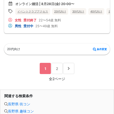
●婚活パーティー、合コンで上手くいかない
オンライン婚活 | 8月28日(金) 20:00〜
●デートやお見合いが２回目につながらない
●今のままでは一生変わらない気がする
イベントクラブアクセス
20代向け
30代向け
40代向け
女性
●異性から断られると、自分の人格を否定されている気分になる
恋愛経験が少なくても大丈夫です。
女性
受付終了
22〜54歳
無料
最短3ヶ月で彼女ができる可能性を高め、1年以内の結婚を目指すための
恋愛・婚活の具体的な方法をお伝えします。
男性
受付中
25〜49歳
無料
【婚活戦略セミナーで得られるメリットは！】
●休日に彼女と楽しくデートできる自分を目指せる
●女性との会話に自信を持てるようになる
●婚活パーティーやマッチングアプリで結果を出せるようになる
●異性とのコミュニケーションのポイントが理解できる
●好きになった女性との関係を続けられるようになる
20代向け
条件変更
まずは、異性が求めていることを理解し、
それを提供できる自分自身に変化していくことにより、
はじめて自分が好きな異性が自分を好きになってくれるようになり、
恋愛婚活が上手くいくようになります。
改善
1
2
異性が求めていることを理解し、
それを自然に伝えられる自分に変わることで、
好きな女性から選ばれるようになります。
全2ページ
婚活戦略セミナーでは、恋愛や婚活で悩む男性が
短期間で変化と成果を実感できる方法をお伝えします。
【注意事項】
・セミナー中はカメラをオン（お顔を出して）での受講をお願いします。
関連する検索条件
（屋外、車内からのご参加や、途中入室、退出はご遠慮下さい。）
【キャンセル規定】
長野県 街コン
セミナー準備の都合上、当日無断キャンセルの場合は、3,000円のキャンセル料を
お支払いいただきます。
長野県 趣味コン