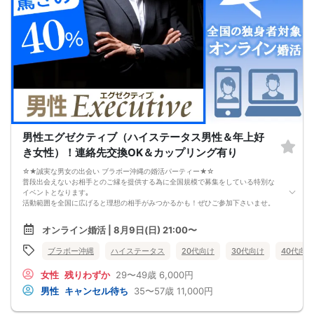
どうしても当たり障りない会話してしまう。
その結果、彼女できるチャンスを
逃している奥手男子がめっちゃ多いからです。
でも、安心してください！
今年こそは彼女できて
一緒に美味しいものを食べに行ったり、
映画に行ったり、旅行に行けるように、
「奥手男子専用の恋愛婚活攻略」
を用意しています！
ぜひこの先を読み進めてみてください👇
※講師の急用以外はたとえ参加人数が1人でも
その人のために必ず実施します
男性エグゼクティブ（ハイステータス男性＆年上好
※はじめてセミナーに参加する方も
ビデオオフでも参加OKにしているので
き女性）！連絡先交換OK＆カップリング有り
安心してください
☆★誠実な男女の出会い ブラボー沖縄の婚活パーティー★☆
普段出会えないお相手とのご縁を提供する為に全国規模で募集をしている特別な
イベントとなります｡
活動範囲を全国に広げると理想の相手がみつかるかも！ぜひご参加下さいませ。
【注意事項】
オンライン婚活 | 8月9日(日) 21:00〜
・全国各地に募集しております。お相手の居住地はご自身の居住地と異なる場合
がございます。
ブラボー沖縄
ハイステータス
20代向け
30代向け
40代向け
・本人様確認書類のご提示をお願いしております。免許証やマイナンバーカード
等をご準備下さい。
女性
残りわずか
29〜49歳
6,000円
・確認書類を提示頂けない場合はご参加をお断りする場合も御座いますので予め
ご了承下さいませ。
男性
キャンセル待ち
35〜57歳
11,000円
・終了時刻は目安となります。正確な終了時刻はイベント開始時にスタッフより
ご案内いたします。