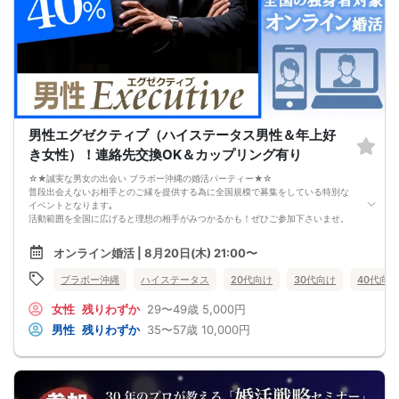
好きな女性から選ばれるようになります。
婚活戦略セミナーでは、恋愛や婚活で悩む男性が
短期間で変化と成果を実感できる方法をお伝えします。
【注意事項】
・セミナー中はカメラをオン（お顔を出して）での受講をお願いします。
（屋外、車内からのご参加や、途中入室、退出はご遠慮下さい。）
【キャンセル規定】
セミナー準備の都合上、当日無断キャンセルの場合は、3,000円のキャンセル料を
お支払いいただきます。
男性エグゼクティブ（ハイステータス男性＆年上好
き女性）！連絡先交換OK＆カップリング有り
☆★誠実な男女の出会い ブラボー沖縄の婚活パーティー★☆
普段出会えないお相手とのご縁を提供する為に全国規模で募集をしている特別な
イベントとなります｡
活動範囲を全国に広げると理想の相手がみつかるかも！ぜひご参加下さいませ。
【注意事項】
オンライン婚活 | 8月20日(木) 21:00〜
・全国各地に募集しております。お相手の居住地はご自身の居住地と異なる場合
がございます。
ブラボー沖縄
ハイステータス
20代向け
30代向け
40代向け
・本人様確認書類のご提示をお願いしております。免許証やマイナンバーカード
等をご準備下さい。
女性
残りわずか
29〜49歳
5,000円
・確認書類を提示頂けない場合はご参加をお断りする場合も御座いますので予め
ご了承下さいませ。
男性
残りわずか
35〜57歳
10,000円
・終了時刻は目安となります。正確な終了時刻はイベント開始時にスタッフより
ご案内いたします。
・直前の申込みや当日のキャンセルにより男女比が偏る可能性がございますこと
をご了承ください。
・最小催行人数 1対1、最大20名（男女比調整のため定員になる前にキャンセル待