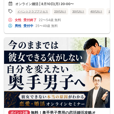
●婚活パーティー、合コンで上手くいかない
オンライン婚活 | 8月10日(月) 20:00〜
●デートやお見合いが２回目につながらない
●今のままでは一生変わらない気がする
イベントクラブアクセス
20代向け
30代向け
40代向け
女性
●異性から断られると、自分の人格を否定されている気分になる
恋愛経験が少なくても大丈夫です。
女性
受付終了
22〜54歳
無料
最短3ヶ月で彼女ができる可能性を高め、1年以内の結婚を目指すための
恋愛・婚活の具体的な方法をお伝えします。
男性
受付中
25〜49歳
無料
【婚活戦略セミナーで得られるメリットは！】
●休日に彼女と楽しくデートできる自分を目指せる
●女性との会話に自信を持てるようになる
●婚活パーティーやマッチングアプリで結果を出せるようになる
●異性とのコミュニケーションのポイントが理解できる
●好きになった女性との関係を続けられるようになる
まずは、異性が求めていることを理解し、
それを提供できる自分自身に変化していくことにより、
はじめて自分が好きな異性が自分を好きになってくれるようになり、
恋愛婚活が上手くいくようになります。
改善
異性が求めていることを理解し、
それを自然に伝えられる自分に変わることで、
好きな女性から選ばれるようになります。
婚活戦略セミナーでは、恋愛や婚活で悩む男性が
短期間で変化と成果を実感できる方法をお伝えします。
【注意事項】
・セミナー中はカメラをオン（お顔を出して）での受講をお願いします。
（屋外、車内からのご参加や、途中入室、退出はご遠慮下さい。）
【キャンセル規定】
セミナー準備の都合上、当日無断キャンセルの場合は、3,000円のキャンセル料を
お支払いいただきます。
無料！奥手男子専用の恋活婚活攻略オ
ポイント2倍