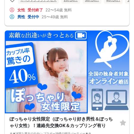
●異性から断られると、自分の人格を否定されている気分になる
恋愛経験が少なくても大丈夫です。
女性
受付終了
22〜54歳
無料
最短3ヶ月で彼女ができる可能性を高め、1年以内の結婚を目指すための
恋愛・婚活の具体的な方法をお伝えします。
男性
受付中
25〜49歳
無料
【婚活戦略セミナーで得られるメリットは！】
●休日に彼女と楽しくデートできる自分を目指せる
●女性との会話に自信を持てるようになる
●婚活パーティーやマッチングアプリで結果を出せるようになる
●異性とのコミュニケーションのポイントが理解できる
●好きになった女性との関係を続けられるようになる
まずは、異性が求めていることを理解し、
それを提供できる自分自身に変化していくことにより、
はじめて自分が好きな異性が自分を好きになってくれるようになり、
恋愛婚活が上手くいくようになります。
改善
異性が求めていることを理解し、
それを自然に伝えられる自分に変わることで、
好きな女性から選ばれるようになります。
婚活戦略セミナーでは、恋愛や婚活で悩む男性が
短期間で変化と成果を実感できる方法をお伝えします。
【注意事項】
・セミナー中はカメラをオン（お顔を出して）での受講をお願いします。
（屋外、車内からのご参加や、途中入室、退出はご遠慮下さい。）
【キャンセル規定】
セミナー準備の都合上、当日無断キャンセルの場合は、3,000円のキャンセル料を
お支払いいただきます。
ぽっちゃり女性限定（ぽっちゃり好き男性＆ぽっち
ゃり女性）！連絡先交換OK＆カップリング有り
☆★誠実な男女の出会い ブラボー沖縄の婚活パーティー★☆