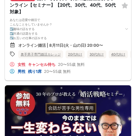
ンライン【セミナー】【20代、30代、40代、50代
対象】
あなたは恋愛や婚活で
こんなことをしていませんか？
☑趣味の話をする
☑共通の話題をする
☑お互いの仕事の話をする
☑家族や将来について話をする
オンライン婚活 | 8月11日(火・山の日) 20:00〜
☑食事の話をする
☑好印象に思ってもらうために
奥手男子専門婚活カレッジ
20代向け
30代向け
40代向け
5
頑張って褒める
☑経験を積むために出会いの数を増やす
女性
キャンセル待ち
20〜55歳
無料
これらすべて、
奥手男子に合わない方法です。
男性
残り1席
20〜55歳
無料
なぜなら、趣味や共通の話題などをしても
それだけでは、女性は好きにはなってくれない。
しかも、うまく駆け引きをして、
次につなげようとすればするほど、
男性中心で考えていることが伝わり、
気づかないうちに「女性の信頼」を失ってしまう。
さらに、出会いの数を増やしても
気になる女性を目の前にすると、
「好印象に思われたい。嫌われたくない。」
という気持ちが強くなり、
どうしても当たり障りない会話してしまう。
その結果、彼女できるチャンスを
逃している奥手男子がめっちゃ多いからです。
でも、安心してください！