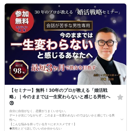
・直前の申込みや当日のキャンセルにより男女比が偏る可能性がございますこと
をご了承ください。
・最小催行人数 1対1、最大20名（男女比調整のため定員になる前にキャンセル待
ちとなる場合がございます）
・イベント開催時刻１時間前迄に最小催行人数に満たない場合は中止のご連絡を
差し上げます。
【セミナー】無料！30年のプロが教える「婚活戦
略」｜今のままでは一生変わらないと感じる男性へ
⑳
自分に自信がなく、恋愛がうまくいかない。
デートが次につながらず、このまま一生変われないのではないかと感じている男
性へ。
【こんな悩みを持っている方々にオススメです！】
●異性とどう話していいのか分からない