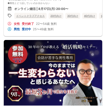
※講師の急用以外はたとえ参加人数が1人でも
●異性とどう話していいのか分からない
その人のために必ず実施します
●婚活パーティー、合コンで上手くいかない
※はじめてセミナーに参加する方も
オンライン婚活 | 8月17日(月) 20:00〜
●デートやお見合いが２回目につながらない
ビデオオフでも参加OKにしているので
●今のままでは一生変わらない気がする
安心してください
イベントクラブアクセス
20代向け
30代向け
40代向け
女性
●異性から断られると、自分の人格を否定されている気分になる
恋愛経験が少なくても大丈夫です。
女性
受付終了
22〜54歳
無料
最短3ヶ月で彼女ができる可能性を高め、1年以内の結婚を目指すための
恋愛・婚活の具体的な方法をお伝えします。
男性
受付中
25〜49歳
無料
【婚活戦略セミナーで得られるメリットは！】
●休日に彼女と楽しくデートできる自分を目指せる
●女性との会話に自信を持てるようになる
●婚活パーティーやマッチングアプリで結果を出せるようになる
●異性とのコミュニケーションのポイントが理解できる
●好きになった女性との関係を続けられるようになる
まずは、異性が求めていることを理解し、
それを提供できる自分自身に変化していくことにより、
はじめて自分が好きな異性が自分を好きになってくれるようになり、
恋愛婚活が上手くいくようになります。
改善
異性が求めていることを理解し、
それを自然に伝えられる自分に変わることで、
好きな女性から選ばれるようになります。
婚活戦略セミナーでは、恋愛や婚活で悩む男性が
短期間で変化と成果を実感できる方法をお伝えします。
【注意事項】
・セミナー中はカメラをオン（お顔を出して）での受講をお願いします。
（屋外、車内からのご参加や、途中入室、退出はご遠慮下さい。）
【キャンセル規定】
セミナー準備の都合上、当日無断キャンセルの場合は、3,000円のキャンセル料を
お支払いいただきます。