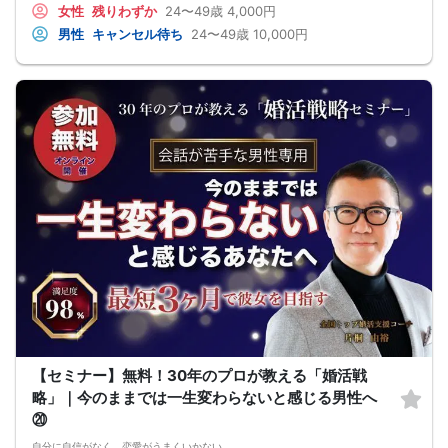
女性
残りわずか
24〜49歳
4,000円
ご了承下さいませ。
・終了時刻は目安となります。正確な終了時刻はイベント開始時にスタッフより
男性
キャンセル待ち
24〜49歳
10,000円
ご案内いたします。
・直前の申込みや当日のキャンセルにより男女比が偏る可能性がございますこと
をご了承ください。
・最小催行人数 1対1、最大20名（男女比調整のため定員になる前にキャンセル待
ちとなる場合がございます）
・イベント開催時刻１時間前迄に最小催行人数に満たない場合は中止のご連絡を
差し上げます。
【セミナー】無料！30年のプロが教える「婚活戦
略」｜今のままでは一生変わらないと感じる男性へ
⑳
自分に自信がなく、恋愛がうまくいかない。