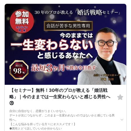
をご了承ください。
・最小催行人数 1対1、最大20名（男女比調整のため定員になる前にキャンセル待
ちとなる場合がございます）
・イベント開催時刻１時間前迄に最小催行人数に満たない場合は中止のご連絡を
差し上げます。
【セミナー】無料！30年のプロが教える「婚活戦
略」｜今のままでは一生変わらないと感じる男性へ
⑳
自分に自信がなく、恋愛がうまくいかない。
デートが次につながらず、このまま一生変われないのではないかと感じている男
性へ。
【こんな悩みを持っている方々にオススメです！】
●異性とどう話していいのか分からない