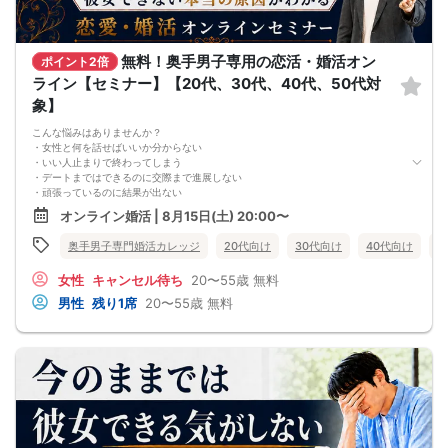
【キャンセル規定】
セミナー準備の都合上、当日無断キャンセルの場合は、3,000円のキャンセル料を
お支払いいただきます。
無料！奥手男子専用の恋活・婚活オン
ポイント2倍
ライン【セミナー】【20代、30代、40代、50代対
象】
こんな悩みはありませんか？
・女性と何を話せばいいか分からない
・いい人止まりで終わってしまう
・デートまではできるのに交際まで進展しない
・頑張っているのに結果が出ない
・何が原因なのか分からない
オンライン婚活 | 8月15日(土) 20:00〜
・このまま続けても彼女ができる気がしない
これまで500名以上の
奥手男子専門婚活カレッジ
20代向け
30代向け
40代向け
5
奥手男子の恋愛・婚活相談に乗ってきて、
感じることがあります。
女性
キャンセル待ち
20〜55歳
無料
それは、
多くの奥手男子は、努力不足ではなく、
男性
残り1席
20〜55歳
無料
努力の方向性がズレているということです。
会話が苦手でも、
自分なりに女性との会話を考えたり、
恋愛系YouTubeを見たり、
婚活パーティーや街コンへ参加したり、
みなさん本当に努力しています。
でも、その努力が本命女性との交際につながらず、
「このまま恋愛・婚活を続けても、
本命女性と交際できないのではないか…」
そんな不安を抱えている奥手男子が本当に多いです。