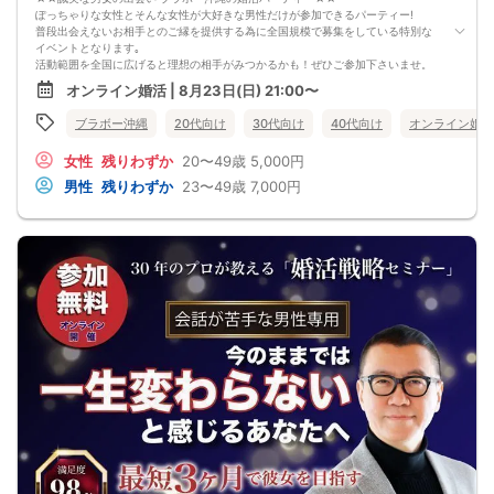
ぽっちゃりな女性とそんな女性が大好きな男性だけが参加できるパーティー!
普段出会えないお相手とのご縁を提供する為に全国規模で募集をしている特別な
イベントとなります｡
活動範囲を全国に広げると理想の相手がみつかるかも！ぜひご参加下さいませ。
オンライン婚活 | 8月23日(日) 21:00〜
【注意事項】
・全国各地に募集しております。お相手の居住地はご自身の居住地と異なる場合
ブラボー沖縄
20代向け
30代向け
40代向け
オンライン婚活
がございます。
・本人様確認書類のご提示をお願いしております。免許証やマイナンバーカード
女性
残りわずか
20〜49歳
5,000円
等をご準備下さい。
・確認書類を提示頂けない場合はご参加をお断りする場合も御座いますので予め
男性
残りわずか
23〜49歳
7,000円
ご了承下さいませ。
・終了時刻は目安となります。正確な終了時刻はイベント開始時にスタッフより
ご案内いたします。
・直前の申込みや当日のキャンセルにより男女比が偏る可能性がございますこと
をご了承ください。
・最小催行人数 1対1、最大20名（男女比調整のため定員になる前にキャンセル待
ちとなる場合がございます）
・イベント開催時刻１時間前迄に最小催行人数に満たない場合は中止のご連絡を
差し上げます。