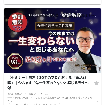
会話が苦手でも、
自分なりに女性との会話を考えたり、
恋愛系YouTubeを見たり、
婚活パーティーや街コンへ参加したり、
みなさん本当に努力しています。
でも、その努力が本命女性との交際につながらず、
「このまま恋愛・婚活を続けても、
本命女性と交際できないのではないか…」
そんな不安を抱えている奥手男子が本当に多いです。
つまり、
やみくもに頑張るだけでは、
本命女性との交際には
つながらないということです。
このまま原因が分からないまま
恋愛や婚活を続けても、
お金も時間も失ってしまいます。
だからこそ、
彼女ができない本当の原因を
知ることが最初の一歩です。
しかし、この内容は文章だけでは伝えきれません。
だからこそ今回、無料オンラインセミナーで
【セミナー】無料！30年のプロが教える「婚活戦
・彼女ができない本当の原因
・本命女性に選ばれる
略」｜今のままでは一生変わらないと感じる男性へ
奥手男子専用32の極意の全体像
⑳
をお伝えします！
今年こそは彼女できて
自分に自信がなく、恋愛がうまくいかない。
一緒に美味しいものを食べに行ったり、
デートが次につながらず、このまま一生変われないのではないかと感じている男
映画に行ったり、旅行に行けるように、
性へ。
ぜひこの先を読み進めてみてください👇
【こんな悩みを持っている方々にオススメです！】