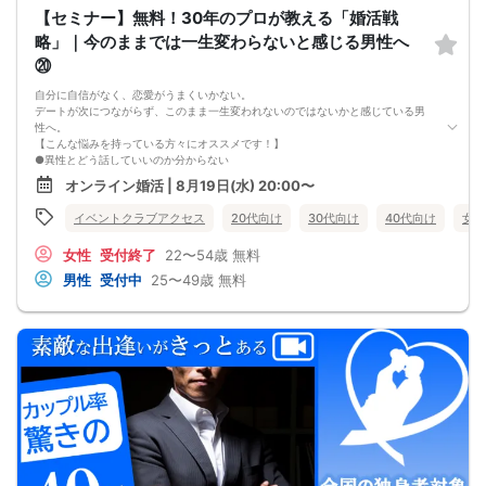
【セミナー】無料！30年のプロが教える「婚活戦
略」｜今のままでは一生変わらないと感じる男性へ
⑳
自分に自信がなく、恋愛がうまくいかない。
デートが次につながらず、このまま一生変われないのではないかと感じている男
性へ。
【こんな悩みを持っている方々にオススメです！】
●異性とどう話していいのか分からない
●婚活パーティー、合コンで上手くいかない
オンライン婚活 | 8月19日(水) 20:00〜
●デートやお見合いが２回目につながらない
●今のままでは一生変わらない気がする
イベントクラブアクセス
20代向け
30代向け
40代向け
女性
●異性から断られると、自分の人格を否定されている気分になる
恋愛経験が少なくても大丈夫です。
女性
受付終了
22〜54歳
無料
最短3ヶ月で彼女ができる可能性を高め、1年以内の結婚を目指すための
恋愛・婚活の具体的な方法をお伝えします。
男性
受付中
25〜49歳
無料
【婚活戦略セミナーで得られるメリットは！】
●休日に彼女と楽しくデートできる自分を目指せる
●女性との会話に自信を持てるようになる
●婚活パーティーやマッチングアプリで結果を出せるようになる
●異性とのコミュニケーションのポイントが理解できる
●好きになった女性との関係を続けられるようになる
まずは、異性が求めていることを理解し、
それを提供できる自分自身に変化していくことにより、
はじめて自分が好きな異性が自分を好きになってくれるようになり、
恋愛婚活が上手くいくようになります。
改善
異性が求めていることを理解し、
それを自然に伝えられる自分に変わることで、