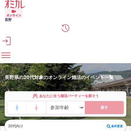
メインコンテンツへスキップ
長野
長野県の20代対象のオンライン婚活のイベント一覧
あなたに合う婚活パーティーを探そう
探す
20代向け
条件変更