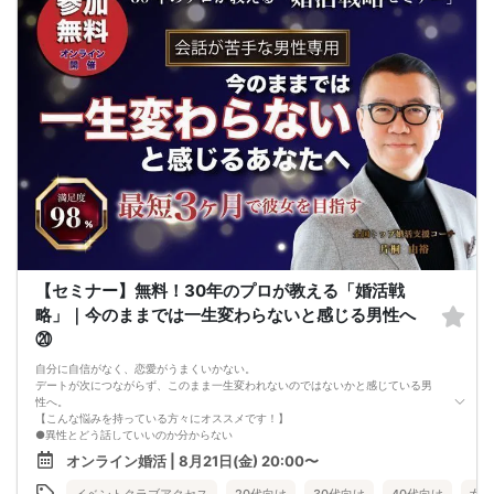
ちとなる場合がございます）
・イベント開催時刻１時間前迄に最小催行人数に満たない場合は中止のご連絡を
差し上げます。
【セミナー】無料！30年のプロが教える「婚活戦
略」｜今のままでは一生変わらないと感じる男性へ
⑳
自分に自信がなく、恋愛がうまくいかない。
デートが次につながらず、このまま一生変われないのではないかと感じている男
性へ。
【こんな悩みを持っている方々にオススメです！】
●異性とどう話していいのか分からない
●婚活パーティー、合コンで上手くいかない
オンライン婚活 | 8月21日(金) 20:00〜
●デートやお見合いが２回目につながらない
●今のままでは一生変わらない気がする
イベントクラブアクセス
20代向け
30代向け
40代向け
女性