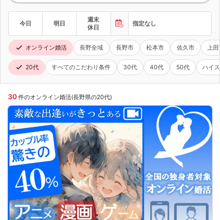
週末
今日
明日
指定なし
休日
オンライン婚活
長野全域
長野市
松本市
佐久市
上田
20代
すべてのこだわり条件
30代
40代
50代
ハイス
30
件のオンライン婚活(長野県の20代)