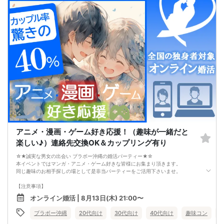
●好きになった女性との関係を続けられるようになる
まずは、異性が求めていることを理解し、
それを提供できる自分自身に変化していくことにより、
はじめて自分が好きな異性が自分を好きになってくれるようになり、
恋愛婚活が上手くいくようになります。
改善
異性が求めていることを理解し、
それを自然に伝えられる自分に変わることで、
好きな女性から選ばれるようになります。
婚活戦略セミナーでは、恋愛や婚活で悩む男性が
短期間で変化と成果を実感できる方法をお伝えします。
【注意事項】
・セミナー中はカメラをオン（お顔を出して）での受講をお願いします。
（屋外、車内からのご参加や、途中入室、退出はご遠慮下さい。）
【キャンセル規定】
セミナー準備の都合上、当日無断キャンセルの場合は、3,000円のキャンセル料を
お支払いいただきます。
アニメ・漫画・ゲーム好き応援！（趣味が一緒だと
楽しい♪）連絡先交換OK＆カップリング有り
☆★誠実な男女の出会い ブラボー沖縄の婚活パーティー★☆
本イベントではマンガ・アニメ・ゲーム好きな皆様にお集まり頂きます。
同じ趣味のお相手探しの場として是非当パーティーをご活用下さいませ。
【注意事項】
・全国各地に募集しております。お相手の居住地はご自身の居住地と異なる場合
オンライン婚活 | 8月13日(木) 21:00〜
がございます。
・本人様確認書類のご提示をお願いしております。免許証やマイナンバーカード
ブラボー沖縄
20代向け
30代向け
40代向け
趣味コン
等をご準備下さい。
・確認書類を提示頂けない場合はご参加をお断りする場合も御座いますので予め