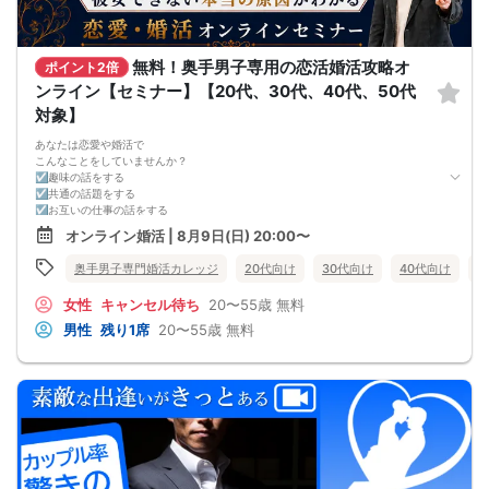
※講師の急用以外はたとえ参加人数が1人でも
その人のために必ず実施します
※はじめてセミナーに参加する方も
ビデオオフでも参加OKにしているので
無料！奥手男子専用の恋活婚活攻略オ
ポイント2倍
安心してください
ンライン【セミナー】【20代、30代、40代、50代
対象】
あなたは恋愛や婚活で
こんなことをしていませんか？
☑趣味の話をする
☑共通の話題をする
☑お互いの仕事の話をする
☑家族や将来について話をする
オンライン婚活 | 8月9日(日) 20:00〜
☑食事の話をする
☑好印象に思ってもらうために
奥手男子専門婚活カレッジ
20代向け
30代向け
40代向け
5
頑張って褒める
☑経験を積むために出会いの数を増やす
女性
キャンセル待ち
20〜55歳
無料
これらすべて、
奥手男子に合わない方法です。
男性
残り1席
20〜55歳
無料
なぜなら、趣味や共通の話題などをしても
それだけでは、女性は好きにはなってくれない。
しかも、うまく駆け引きをして、
次につなげようとすればするほど、
男性中心で考えていることが伝わり、
気づかないうちに「女性の信頼」を失ってしまう。
さらに、出会いの数を増やしても
気になる女性を目の前にすると、
「好印象に思われたい。嫌われたくない。」
という気持ちが強くなり、