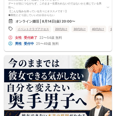
デートが次につながらず、このまま一生変われないのではないかと感じている男
性へ。
【こんな悩みを持っている方々にオススメです！】
●異性とどう話していいのか分からない
●婚活パーティー、合コンで上手くいかない
オンライン婚活 | 8月14日(金) 20:00〜
●デートやお見合いが２回目につながらない
●今のままでは一生変わらない気がする
イベントクラブアクセス
20代向け
30代向け
40代向け
女性
●異性から断られると、自分の人格を否定されている気分になる
恋愛経験が少なくても大丈夫です。
女性
受付終了
22〜54歳
無料
最短3ヶ月で彼女ができる可能性を高め、1年以内の結婚を目指すための
恋愛・婚活の具体的な方法をお伝えします。
男性
受付中
25〜49歳
無料
【婚活戦略セミナーで得られるメリットは！】
●休日に彼女と楽しくデートできる自分を目指せる
●女性との会話に自信を持てるようになる
●婚活パーティーやマッチングアプリで結果を出せるようになる
●異性とのコミュニケーションのポイントが理解できる
●好きになった女性との関係を続けられるようになる
まずは、異性が求めていることを理解し、
それを提供できる自分自身に変化していくことにより、
はじめて自分が好きな異性が自分を好きになってくれるようになり、
恋愛婚活が上手くいくようになります。
改善
異性が求めていることを理解し、
それを自然に伝えられる自分に変わることで、
好きな女性から選ばれるようになります。
婚活戦略セミナーでは、恋愛や婚活で悩む男性が
短期間で変化と成果を実感できる方法をお伝えします。
【注意事項】
・セミナー中はカメラをオン（お顔を出して）での受講をお願いします。
（屋外、車内からのご参加や、途中入室、退出はご遠慮下さい。）