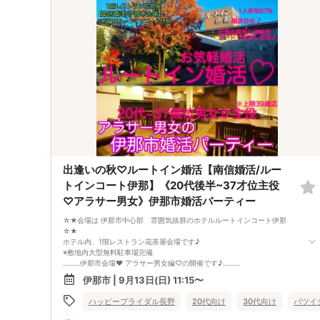
・参加料のお支払いは現金のみです。
・マスク着用は任意とさせて頂きます。
・終了時間が参加人数によりオーバーする場合がございます。
・当社男性会員に限り対象年齢＋２歳まで参加する場合がございます。
・入会の無理な勧誘は致しません。
・以前トラブルなどを起こした方など、当方が不適切とみなした方は、ご
参加をお断りする場合がございます。
予めご了承ください。
・日時、開催場所をよくご確認の上お申込みください。
注）男性は申し込み時点から・女性は2日前キャンセル料金が発生しま
す。
●○●○●さあ、新しい人生の扉を開けて下さい！ 運命の人があなたを待
ってます！●○●○●
出逢いの秋♡ルートイン婚活【南信婚活/ルー
トインコート伊那】《20代後半~37才位主役
♡アラサー男女》伊那市婚活パーティー
☆★会場は 伊那市中心部 雰囲気抜群のホテルルートインコート伊那
☆★
ホテル内、1階レストラン花茶屋会場です♪
※敷地内大型無料駐車場完備
………伊那市会場❤️ アラサー男女編♡の開催です♪………
今回のパーティーコンセプトは『今年中に素敵な恋人を見つけよう。。
伊那市 | 9月13日(日) 11:15〜
♡』
9月日曜開催✨出逢いの秋に素敵なアラサー男女が集まる婚活パーティー
ハッピーブライダル長野
20代向け
30代向け
バツイ
の開催です
雰囲気の良いホテルレストラン会場で気軽に婚活してみて下さい！