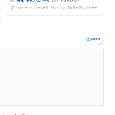
男性
キャンセル待ち
35〜49歳
6,000円
お気軽婚活パーティー
@一人参加率95%(もちろんグループ参加も大歓迎です)
ホテルルートインコート伊那 1階レストラン花茶屋 伊那市山寺1536ー1
@服装自由♪
@連絡先カードでお渡し自由(枚数フリー)
☆★参加資格は30代・40代の独身男女 今年中に素敵な恋人が欲しいと
考えている男女
@アラフォー男女 30代後半〜47才くらいの独身男女が主役
男性35~47才位/女性34~47才位がメイン ※女性は対象年齢以下27才~も
参加OK
※男性は安定した収入のある社会人男性
条件変更
※婚歴(初婚・再婚希望)は問いません
※良いご縁があれば結婚に前向きな独身男女
☆★フリータイム無し☆ストレス無し！☆★
2巡廻り方式or1巡(7分保証)のとちらかにて開催します
※当日の参加人数にて持ち時間・方式は決定致します
★☆女性応援キャンペーン★☆
早割①女性300円の参加費→現在の表示価格にて参加費決定です！
※早割終了後は早割②1000円になります
【注意事項】
@飲食→無し/ミネラルウォーターorお茶のみ1本サービス♪
@現在の人数のお問い合わせは、ルールにて回答出来ないのでご遠慮下さ
い
@MAX12対12締切/最少催行人数2対2以上
※男女比率±2名以内調整・異常な男女比率は御座いません
@中止判断タイミング→開催前日の20:00までに最少催行人数に満たない
場合
@最大２時間以内のイベント運営
@伊那地区には2つホテルルートインあります。国道沿いのスシローさん
近くの『ホテルルートインコート伊那』にて開催です！
【キャンセル規約】