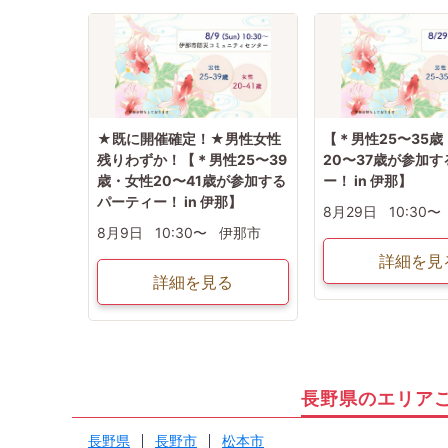
★既に開催確定！★男性女性
【＊男性25〜35歳
残りわずか！【＊男性25〜39
20〜37歳が参加
歳・女性20〜41歳が参加する
ー！ in 伊那】
パーティー！ in 伊那】
8月29日
10:30〜
8月9日
10:30〜
伊那市
詳細を見
詳細を見る
長野県のエリア
長野県
長野市
松本市