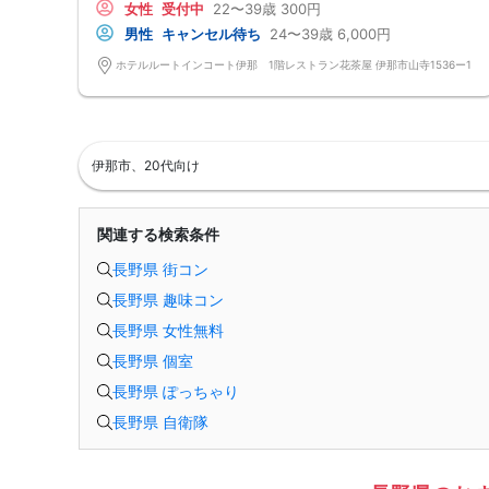
女性
受付中
22〜39歳
300円
気楽に参加できる『ルートイン婚活』お見逃しなく！
全員にスイーツ詰め合わせ♪参加賞付き
男性
キャンセル待ち
24〜39歳
6,000円
お気軽婚活パーティー
@一人参加率95%(もちろんグループ参加も大歓迎です)
ホテルルートインコート伊那 1階レストラン花茶屋 伊那市山寺1536ー1
@服装自由♪
@連絡先カードでお渡し自由(枚数フリー)
☆★参加資格は20代・30代 今年中に素敵な恋人が欲しいと考えている
男女
@アラサー男女 20代後半〜37才くらいの独身男女
男性26~37才位/女性24~37才位がメイン 対象年齢以下も参加OK(上限
伊那市、20代向け
は39才迄が参加資格)
※男性は安定した収入のある社会人男性
※婚歴(初婚・再婚希望)は問いません
※良いご縁があれば結婚に前向きな独身男女
関連する検索条件
☆★フリータイム無し☆ストレス無し！☆★
2巡廻り方式or1巡(7分保証)のとちらかにて開催します
長野県 街コン
※当日の参加人数にて持ち時間・方式は決定致します
★☆女性応援キャンペーン★☆
長野県 趣味コン
早割①女性300円の参加費→現在の表示価格にて参加費決定です！
※早割終了後は早割②1000円になります
長野県 女性無料
【注意事項】
@飲食→無し/ミネラルウォーターorお茶のみ1本サービス♪
長野県 個室
@現在の人数のお問い合わせは、ルールにて回答出来ないのでご遠慮下さ
い
長野県 ぽっちゃり
@MAX12対12締切/最少催行人数2対2以上
長野県 自衛隊
※男女比率±2名以内調整・異常な男女比率は御座いません
@中止判断タイミング→開催前日の20:00までに最少催行人数に満たない
場合
@最大２時間以内のイベント運営
@伊那地区には2つホテルルートインあります。国道沿いのスシローさん