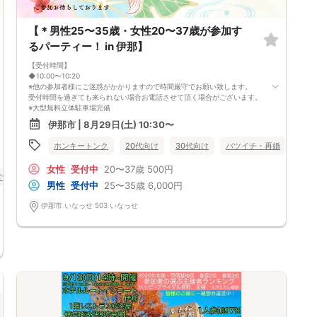
【＊男性25〜35歳・女性20〜37歳が参加す
るパーティー！ in 伊那】
【受付時間】
◆10:00〜10:20
※他の参加者様にご迷惑がかかりますので時間厳守でお願い致します。
受付時間を過ぎても来られない場合お電話させて頂く場合がございます。
※大型無料立体駐車場完備
【最低遂行人数】
伊那市 | 8月29日(土) 10:30〜
3：3 (〜 8：8まで 応募者多数の場合９：９まで)
【男女の人数差】
ホンキートンク
20代向け
30代向け
バツイチ・再婚
長野
±1～2名！よって、異常な男女比率は発生しませんので、参加人数のお問
い合わせはご遠慮下さい。
女性
受付中
20〜37歳
500円
※人数は当日キャンセル発生により変更になる場合がございます。予めご
バツイチ・再婚
長野県
伊那市
了承下さい。
男性
受付中
25〜35歳
6,000円
【飲食】
あり（ドリンク・お菓子）
伊那市 いなっせ 503 いなっせ
【中止判断タイミング】
開催前日の22:00までに最少催行人数に満たない場合
フリートークはありませんので、会話が苦手な方でも安心してご参加下さ
い。
★初参加・一人参加の方サポート致しますので安心してご参加ください。
・ー・ー・《ご注意・ご確認事項》・ー・ー・
◆カップル発表は、見事マッチングした方のみ、当日中にメールまたはお
電話にてご連絡致します。その際に連絡先交換となります。
・受付時に身分証明書の提示をお願いします。
・参加料のお支払いは現金のみです。