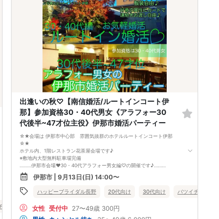
・マスク着用は任意とさせて頂きます。
・終了時間が参加人数によりオーバーする場合がございます。
・当社男性会員に限り対象年齢＋２歳まで参加する場合がございます。
・入会の無理な勧誘は致しません。
・以前トラブルなどを起こした方など、当方が不適切とみなした方は、ご
参加をお断りする場合がございます。
予めご了承ください。
・日時、開催場所をよくご確認の上お申込みください。
注）男性は申し込み時点から・女性は2日前キャンセル料金が発生しま
す。
●○●○●さあ、新しい人生の扉を開けて下さい！ 運命の人があなたを待
ってます！●○●○●
出逢いの秋♡【南信婚活/ルートインコート伊
那】参加資格30・40代男女《アラフォー30
代後半~47才位主役》伊那市婚活パーティー
☆★会場は 伊那市中心部 雰囲気抜群のホテルルートインコート伊那
☆★
ホテル内、1階レストラン花茶屋会場です♪
※敷地内大型無料駐車場完備
………伊那市会場❤️30・40代アラフォー男女編♡の開催です♪………
今回のパーティーコンセプトは『今年中に素敵な恋人を見つけよう。。
伊那市 | 9月13日(日) 14:00〜
♡』
9月日曜開催✨出逢いの秋に素敵なアラフォー男女が集まる婚活パーティ
ハッピーブライダル長野
20代向け
30代向け
バツイチ・再婚
ーの開催です
雰囲気の良いホテルレストラン会場で気軽に婚活してみて下さい！
チ・再婚
長野県
伊那市
女性
受付中
27〜49歳
300円
気楽に参加できる『ルートイン婚活』お見逃しなく！
全員にスイーツ詰め合わせ♪参加賞付き