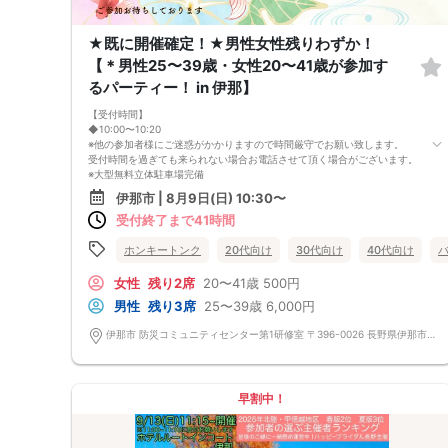
★既に開催確定！★男性女性残りわずか！
【＊男性25〜39歳・女性20〜41歳が参加す
るパーティー！ in 伊那】
【受付時間】
◆10:00〜10:20
※他の参加者様にご迷惑がかかりますので時間厳守でお願い致します。
受付時間を過ぎても来られない場合お電話させて頂く場合がございます。
※大型無料立体駐車場完備
【最低遂行人数】
伊那市 | 8月9日(日) 10:30〜
3：3 (〜 8：8まで 応募者多数の場合９：９まで)
受付終了まで41時間
【男女の人数差】
±1～2名！よって、異常な男女比率は発生しませんので、参加人数のお問
い合わせはご遠慮下さい。
ホンキートンク
20代向け
30代向け
40代向け
※人数は当日キャンセル発生により変更になる場合がございます。予めご
了承下さい。
女性
残り2席
20〜41歳
500円
【飲食】
男性
残り3席
25〜39歳
6,000円
あり（ドリンク・お菓子）
【中止判断タイミング】
伊那市 防災コミュニティセンター第1研修室 〒396-0026 長野県伊那市西町5824番地−１
開催前日の22:00までに最少催行人数に満たない場合
フリートークはありませんので、会話が苦手な方でも安心してご参加下さ
い。
★初参加・一人参加の方サポート致しますので安心してご参加ください。
早割中！
・ー・ー・《ご注意・ご確認事項》・ー・ー・
◆カップル発表は、見事マッチングした方のみ、当日中にメールまたはお
電話にてご連絡致します。その際に連絡先交換となります。
・受付時に身分証明書の提示をお願いします。