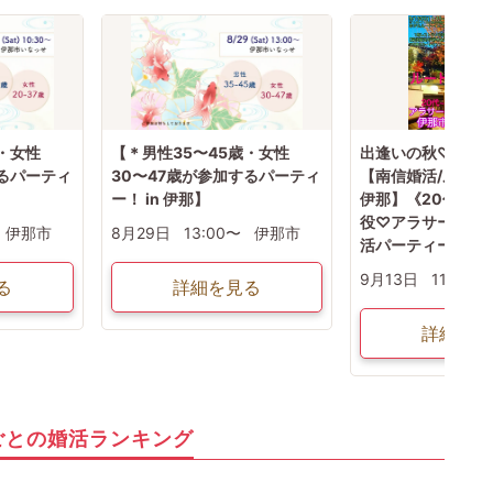
・女性
【＊男性35〜45歳・女性
出逢いの秋♡ルー
するパーティ
30〜47歳が参加するパーティ
【南信婚活/ルート
ー！ in 伊那】
伊那】《20代後半
役♡アラサー男女
伊那市
8月29日
13:00〜
伊那市
活パーティー
9月13日
11:15〜
る
詳細を見る
詳細を見
ごとの婚活ランキング