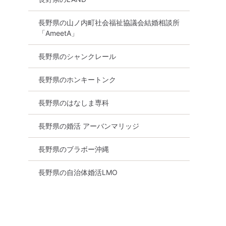
長野県の山ノ内町社会福祉協議会結婚相談所
「AmeetA」
長野県のシャンクレール
トイン婚活
出逢いの秋♡【南信婚活/ルー
長野県のホンキートンク
インコート
トインコート伊那】参加資格
~37才位主
30・40代男女《アラフォー
》伊那市婚
30代後半~47才位主役》伊那
長野県のはなしま専科
市婚活パーティー
長野県の婚活 アーバンマリッジ
伊那市
9月13日
14:00〜
伊那市
長野県のブラボー沖縄
る
詳細を見る
長野県の自治体婚活LMO