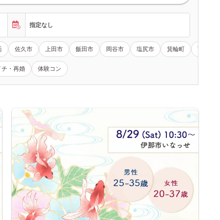
指定なし
活
佐久市
上田市
飯田市
岡谷市
塩尻市
箕輪町
下伊那
イチ・再婚
体験コン