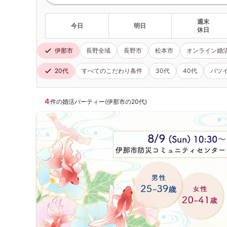
週末
今日
明日
休日
伊那市
長野全域
長野市
松本市
オンライン婚
20代
すべてのこだわり条件
30代
40代
バツ
4
件の婚活パーティー(伊那市の20代)