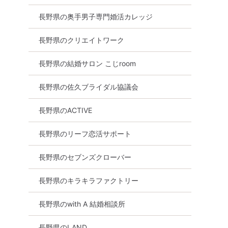
長野県の奥手男子専門婚活カレッジ
長野県のクリエイトワーク
長野県の結婚サロン こじroom
ラダラ婚活
出逢いの秋【南信婚活/飯田市
【当月1回のみ/飯
長野県の佐久ブライダル協議会
場】資
会場】20・30代限定編《アラ
な開催でいつもと
ラフォー30
サー男女20代~37歳位主役》
を!この日にぜひ
長野県のACTIVE
女が主役》
飯田市婚活パーティー
さい!!【お一人で
ィー
98％】
9月27日
11:15〜
飯田市
長野県のリーフ恋活サポート
飯田市
9月13日
15:00〜
詳細を見る
長野県のセブンズクローバー
る
詳細を
長野県のキラキラファクトリー
長野県のwith A 結婚相談所
長野県のLAND