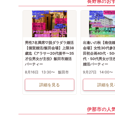
長野県のお
近くの『ホテルルートインコート伊那』にて開催です！
【キャンセル規約】
注意事項→オミカレシステム上、よくある「誤って予約した」「予約後す
ぐにキャンセルした」の理由でもキャンセル料対象だとキャンセル料が発
生します。お間違いがないか日程を今一度ご確認のうえエントリーして下
さい
★男性キャンセル規約★
予約後のキャンセルは予約した時点より下記のキャンセル料が発生します
予約時~2日前迄は一律キャンセル料2000円
イベント前日3000円・イベント当日5000円
★女性キャンセル規約★
男性7名満席♡脱ダラダラ婚活
出逢いの秋【南信婚
予約後のキャンセルはイベント開催日の3日前迄はキャンセル料無料【例:
【個室婚活/飯田会場】上限38
会場】女性30代参
日曜のパーティ予約→木曜PM23:59迄は無料】
歳迄《アラサー20代後半〜35
田初企画40代・50
※女性初参加者様へ→初参加(当社参加履歴無し)よりキャンセルの場合は
無料キャンセル期間でもキャンセル料1500円
才位男女が主役》飯田市婚活
代・50代男女が主
イベント2日前・前日2000円・イベント当日3000円
パーティー
婚活パーティー
8月16日
13:30〜
飯田市
9月27日
14:00〜
詳細を見る
詳細を見
伊那市の人