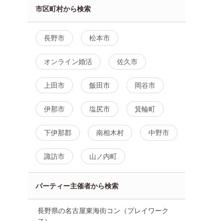
市区町村から検索
長野市
松本市
オンライン婚活
佐久市
上田市
飯田市
岡谷市
伊那市
塩尻市
箕輪町
下伊那郡
南相木村
中野市
諏訪市
山ノ内町
パーティー主催者から検索
体験コン
長野県
伊那市
長野県の名古屋東海街コン（プレイワーク
ス）