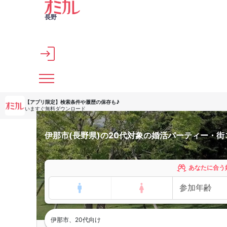
メインコンテンツへスキップ
長野
【アプリ限定】
検索条件や履歴の保存も♪
いますぐ無料ダウンロード
伊那市(長野県)の20代対象の婚活パーティー・街
あなたに合う
伊那市、20代向け