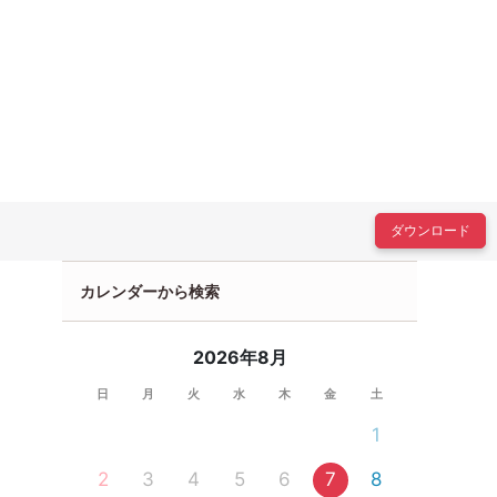
ダウンロード
カレンダーから検索
2026年8月
日
月
火
水
木
金
土
1
2
3
4
5
6
7
8