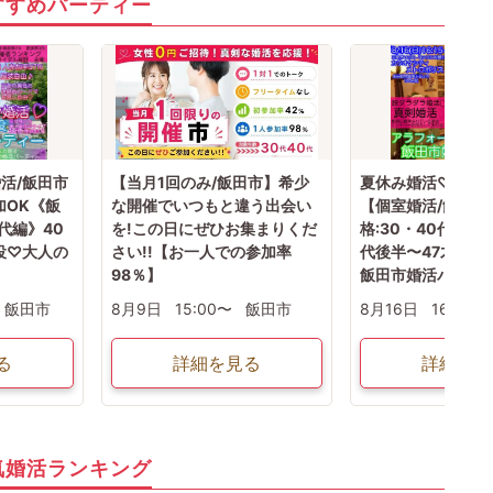
すすめパーティー
注意事項→オミカレシステム上、よくある「誤って予約した」「予約後す
ぐにキャンセルした」の理由でもキャンセル料対象だとキャンセル料が発
生します。お間違いがないか日程を今一度ご確認のうえエントリーして下
さい
★男性キャンセル規約★
予約後のキャンセルは予約した時点より下記のキャンセル料が発生します
予約時~2日前迄は一律キャンセル料2000円
イベント前日3000円・イベント当日5000円
★女性キャンセル規約★
予約後のキャンセルはイベント開催日の3日前迄はキャンセル料無料【例:
日曜のパーティ予約→木曜PM23:59迄は無料】
活/飯田市
【当月1回のみ/飯田市】希少
夏休み婚活♡脱ダ
※女性初参加者様へ→初参加(当社参加履歴無し)よりキャンセルの場合は
加OK《飯
な開催でいつもと違う出会い
【個室婚活/飯田会
無料キャンセル期間でもキャンセル料1500円
代編》40
を!この日にぜひお集まりくだ
格:30・40代《ア
イベント2日前・前日2000円・イベント当日3000円
役♡大人の
さい!!【お一人での参加率
代後半〜47才位男
98％】
飯田市婚活パーテ
飯田市
8月9日
15:00〜
飯田市
8月16日
16:15〜
る
詳細を見る
詳細を見
気婚活ランキング