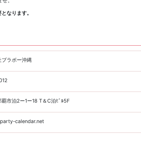
ませ。
要となります。
社ブラボー沖縄
012
覇市泊2ー1ー18 T＆C泊ﾋﾞﾙ5F
arty-calendar.net