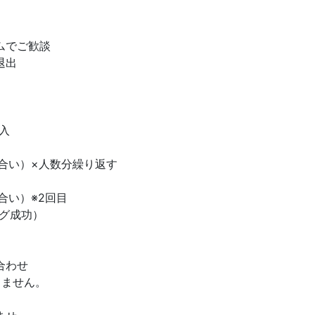
ムでご歓談
退出
入
合い）×人数分繰り返す
合い）※2回目
グ成功）
合わせ
しません。