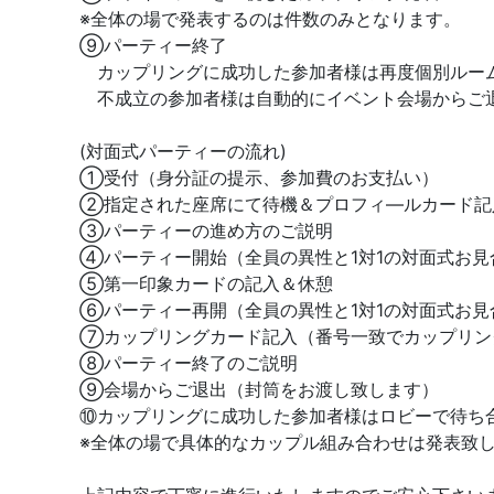
※全体の場で発表するのは件数のみとなります。
⑨パーティー終了
カップリングに成功した参加者様は再度個別ルー
不成立の参加者様は自動的にイベント会場からご
(対面式パーティーの流れ)
①受付（身分証の提示、参加費のお支払い）
②指定された座席にて待機＆プロフィ―ルカード記
③パーティーの進め方のご説明
④パーティー開始（全員の異性と1対1の対面式お見
⑤第一印象カードの記入＆休憩
⑥パーティー再開（全員の異性と1対1の対面式お見
⑦カップリングカード記入（番号一致でカップリン
⑧パーティー終了のご説明
⑨会場からご退出（封筒をお渡し致します）
⑩カップリングに成功した参加者様はロビーで待ち
※全体の場で具体的なカップル組み合わせは発表致