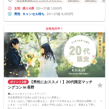
名古屋東海街コン（プレイワークス）
20代向け
30代向け
街コ
なんてことは絶対ありません！
プロフィールカードを活用し、「はじめまして」から会話を楽しみましょう。
女性
残り4席
20〜37歳
1,500円
★完全着席型・連絡先交換は自由★
男性
キャンセル待ち
20〜37歳
9,000円
完全着席型で席替えはできる限り行います。
席替えの５分前には連絡先交換を促すアナウンスをいたしますので、「連絡先交
換ができなかった」なんてことはありません。
（連絡先交換は席替え時間までに円滑に行ってください）
女性先行中！
---------------------------
【お客様へのお願い】
1. ２名様以上でのご参加は必ず同性同士でお申し込みください。
2. 服装の指定はございません。多くのお客様はカジュアルな格好でおこしになら
れています。
3. 開催判断はイベント前日の時点で男性３名・女性３名以上のお申し込みからに
なりますが、当日に参加者のキャンセルで比率が崩れた場合や開催判断人数を下
回った場合、一切返金などの保証はいたしませんのでご了承ください。
4. イベントページ内の「お申し込み状況」等はキャンセルなどで当日の参加人
数、男女比率と異なる可能性がございます。
5. 当日は店舗の外ではなく店舗内で受付いたします。店内に入り店員に「街コン
で来た」旨をお伝えください。
6. お釣りの用意はございませんので、出ないようにご準備お願いします。
7. 当日は年齢確認のできる身分証をお持ちください。イベントの対象年齢でない
ことが発覚した場合、参加費を全額徴収し返金はいたしかねます。
【男性におススメ！】20代限定マッチ
ポイント2倍
8. 15分以上の遅刻はキャンセルとみなす可能性があります。
ングコン in 長野
9. 当日受付にお越しになってからのキャンセル、途中キャンセルは出来ません。
10. イベント中止に伴うユーザーへの返金額は、チケット代金となり、交通費、宿
■おススメポイントピックアップ！
泊費、通信費等の返金は行いません。
完全着席形式で全員とお話できるように席替え！
11. 領収書の発行はいたしかねます。
→ 立ちっぱなしで疲れる心配もなく、必ずペアが作れるように男女比を調整して
お申し込みが完了した時点で上記すべての事項に同意したと判断いたします。
います。一人で浮くことなく、全員と平等にお話しできるよう、席替えも丁寧に
8/9(日)平成生まれ限定夜コン長野
行っています。