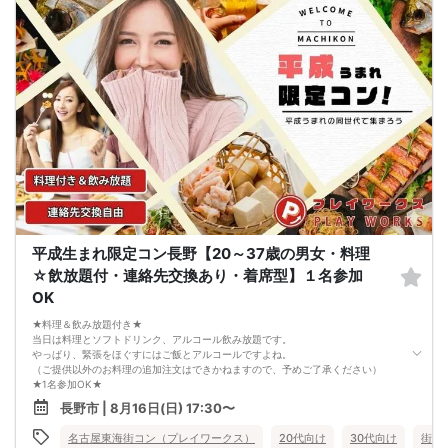
【お客様へのお願い】
1. ２名様以上でのご参加は必ず同性同士でお申し込みください。
2. 服装の指定はございません。多くのお客様はカジュアルな格好でおこしになら
れています。
3. 開催判断はイベント前日の時点で男性３名・女性３名以上のお申し込みからに
なりますが、当日に参加者のキャンセルで比率が崩れた場合や開催判断人数を下
回った場合、一切返金などの保証はいたしませんのでご了承ください。
4. イベントページ内の「お申し込み状況」等はキャンセルなどで当日の参加人
数、男女比率と異なる可能性がございます。
5. 当日は店舗の外ではなく店舗内で受付いたします。店内に入り店員に「街コン
で来た」旨をお伝えください。
6. お釣りの用意はございませんので、出ないようにご準備お願いします。
7. 当日は年齢確認のできる身分証をお持ちください。イベントの対象年齢でない
ことが発覚した場合、参加費を全額徴収し返金はいたしかねます。
8. 15分以上の遅刻はキャンセルとみなす可能性があります。
9. 当日受付にお越しになってからのキャンセル、途中キャンセルは出来ません。
10. イベント中止に伴うユーザーへの返金額は、チケット代金となり、交通費、宿
平成生まれ限定コン長野【20～37歳の男女・料理
泊費、通信費等の返金は行いません。
11. 領収書の発行はいたしかねます。
☆飲放題付・連絡先交換あり・着席型】１名参加
お申し込みが完了した時点で上記すべての事項に同意したと判断いたします。
OK
8/15(土)40代メイン夜コン松本
★料理＆飲み放題付き★
当日は料理とソフトドリンク、アルコール飲み放題です。
やっぱり、緊張をほぐすにはご飯とアルコールですよね。
（ご提供以外のお料理の追加注文はできかねますので、予めご了承ください）
★1名参加OK★
他の1名参加の方とペアになりますし、友達作りにも最適です。
長野市 | 8月16日(日) 17:30〜
基本的には２：２のグループトークとなります。
（１：１でのトークはございませんので、予めご了承ください）
名古屋東海街コン（プレイワークス）
20代向け
30代向け
街コ
★プロフィールカードにより会話のキッカケもバッチリ★