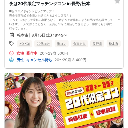
夜は20代限定マッチングコン in 長野/松本
■おススメポイントピックアップ！
完全着席形式で全員とお話できるように席替え！
→ 立ちっぱなしで疲れる心配もなく、必ずペアが作れるように男女比を調整して
います。一人で浮くことなく、全員と平等にお話しできるよう、席替えも丁寧に
行っています。
会話を盛り上げるプロフィールシート！
松本市 | 8月15日(土) 18:45〜
→ 趣味や好みからスムーズに会話がスタート！「何を話そう…」と悩むことな
く、共通の話題で盛り上がれます。
KOIKOI
20代向け
街コン
食事あり
長野県
松本市
自然なつながりをサポートするマッチングゲーム開催！
→ 恥ずかしがらずに気になる相手とつながれる！結果は本人だけにわかるように
女性
受付中
20〜29歳
500円
返却されるので安心です。
■最少催行人数
男性
キャンセル待ち
20〜29歳
8,400円
男女2対2
■中止判断タイミング
前日20時、または開催6時間前の時点で最少開催人数に満たない場合
■飲食
4品以上のコース料理＋アルコール含む飲み放題付き！
→ お酒が飲めない方にはソフトドリンクも豊富にご用意しています！