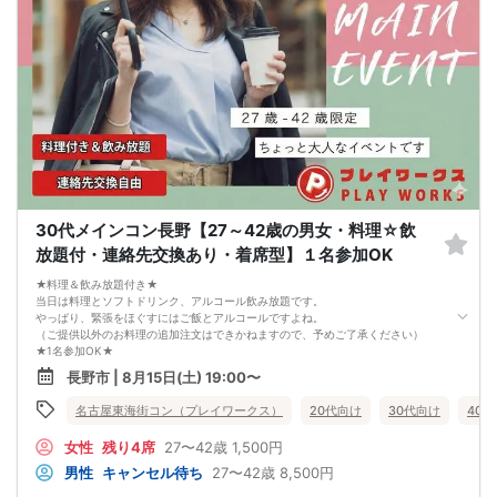
3. 開催判断はイベント前日の時点で男性３名・女性３名以上のお申し込みからに
なりますが、当日に参加者のキャンセルで比率が崩れた場合や開催判断人数を下
回った場合、一切返金などの保証はいたしませんのでご了承ください。
4. イベントページ内の「お申し込み状況」等はキャンセルなどで当日の参加人
数、男女比率と異なる可能性がございます。
5. 当日は店舗の外ではなく店舗内で受付いたします。店内に入り店員に「街コン
で来た」旨をお伝えください。
6. お釣りの用意はございませんので、出ないようにご準備お願いします。
7. 当日は年齢確認のできる身分証をお持ちください。イベントの対象年齢でない
ことが発覚した場合、参加費を全額徴収し返金はいたしかねます。
8. 15分以上の遅刻はキャンセルとみなす可能性があります。
9. 当日受付にお越しになってからのキャンセル、途中キャンセルは出来ません。
10. イベント中止に伴うユーザーへの返金額は、チケット代金となり、交通費、宿
30代メインコン長野【27～42歳の男女・料理☆飲
泊費、通信費等の返金は行いません。
11. 領収書の発行はいたしかねます。
放題付・連絡先交換あり・着席型】１名参加OK
お申し込みが完了した時点で上記すべての事項に同意したと判断いたします。
8/15(土)20代夜コン長野
★料理＆飲み放題付き★
当日は料理とソフトドリンク、アルコール飲み放題です。
やっぱり、緊張をほぐすにはご飯とアルコールですよね。
（ご提供以外のお料理の追加注文はできかねますので、予めご了承ください）
★1名参加OK★
他の1名参加の方とペアになりますし、友達作りにも最適です。
長野市 | 8月15日(土) 19:00〜
基本的には２：２のグループトークとなります。
（１：１でのトークはございませんので、予めご了承ください）
名古屋東海街コン（プレイワークス）
20代向け
30代向け
40
★プロフィールカードにより会話のキッカケもバッチリ★
このカードのおかけで 終始無言で終わっちゃった・・・
女性
残り4席
27〜42歳
1,500円
なんてことは絶対ありません！
プロフィールカードを活用し、「はじめまして」から会話を楽しみましょう。
男性
キャンセル待ち
27〜42歳
8,500円
★完全着席型・連絡先交換は自由★