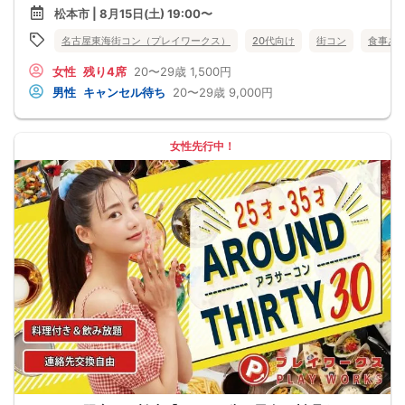
他の1名参加の方とペアになりますし、友達作りにも最適です。
松本市 | 8月15日(土) 19:00〜
基本的には２：２のグループトークとなります。
（１：１でのトークはございませんので、予めご了承ください）
名古屋東海街コン（プレイワークス）
20代向け
街コン
食事あ
★プロフィールカードにより会話のキッカケもバッチリ★
このカードのおかけで 終始無言で終わっちゃった・・・
女性
残り4席
20〜29歳
1,500円
なんてことは絶対ありません！
プロフィールカードを活用し、「はじめまして」から会話を楽しみましょう。
男性
キャンセル待ち
20〜29歳
9,000円
★完全着席型・連絡先交換は自由★
完全着席型で席替えはできる限り行います。
席替えの５分前には連絡先交換を促すアナウンスをいたしますので、「連絡先交
換ができなかった」なんてことはありません。
女性先行中！
（連絡先交換は席替え時間までに円滑に行ってください）
---------------------------
【お客様へのお願い】
1. ２名様以上でのご参加は必ず同性同士でお申し込みください。
2. 服装の指定はございません。多くのお客様はカジュアルな格好でおこしになら
れています。
3. 開催判断はイベント前日の時点で男性３名・女性３名以上のお申し込みからに
なりますが、当日に参加者のキャンセルで比率が崩れた場合や開催判断人数を下
回った場合、一切返金などの保証はいたしませんのでご了承ください。
4. イベントページ内の「お申し込み状況」等はキャンセルなどで当日の参加人
数、男女比率と異なる可能性がございます。
5. 当日は店舗の外ではなく店舗内で受付いたします。店内に入り店員に「街コン
で来た」旨をお伝えください。
6. お釣りの用意はございませんので、出ないようにご準備お願いします。
7. 当日は年齢確認のできる身分証をお持ちください。イベントの対象年齢でない
ことが発覚した場合、参加費を全額徴収し返金はいたしかねます。
8. 15分以上の遅刻はキャンセルとみなす可能性があります。
9. 当日受付にお越しになってからのキャンセル、途中キャンセルは出来ません。
10. イベント中止に伴うユーザーへの返金額は、チケット代金となり、交通費、宿