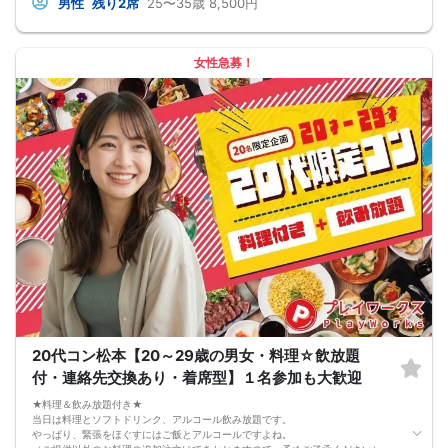
男性
残り2席
25〜35歳
8,500円
★完全着席型・連絡先交換は自由★
完全着席型で席替えはできる限り行います。
席替えの５分前には連絡先交換を促すアナウンスをいたしますので、「連絡先交
換ができなかった」なんてことはありません。
女性急募！
（連絡先交換は席替え時間までに円滑に行ってください）
---------------------------
【お客様へのお願い】
1. ２名様以上でのご参加は必ず同性同士でお申し込みください。
2. 服装の指定はございません。多くのお客様はカジュアルな格好でおこしになら
れています。
3. 開催判断はイベント前日の時点で男性３名・女性３名以上のお申し込みからに
なりますが、当日に参加者のキャンセルで比率が崩れた場合や開催判断人数を下
回った場合、一切返金などの保証はいたしませんのでご了承ください。
4. イベントページ内の「お申し込み状況」等はキャンセルなどで当日の参加人
数、男女比率と異なる可能性がございます。
5. 当日は店舗の外ではなく店舗内で受付いたします。店内に入り店員に「街コン
で来た」旨をお伝えください。
6. お釣りの用意はございませんので、出ないようにご準備お願いします。
7. 当日は年齢確認のできる身分証をお持ちください。イベントの対象年齢でない
ことが発覚した場合、参加費を全額徴収し返金はいたしかねます。
8. 15分以上の遅刻はキャンセルとみなす可能性があります。
9. 当日受付にお越しになってからのキャンセル、途中キャンセルは出来ません。
10. イベント中止に伴うユーザーへの返金額は、チケット代金となり、交通費、宿
20代コン松本【20～29歳の男女・料理☆飲放題
泊費、通信費等の返金は行いません。
11. 領収書の発行はいたしかねます。
付・連絡先交換あり・着席型】１名参加も大歓迎
お申し込みが完了した時点で上記すべての事項に同意したと判断いたします。
8/22(土)アラサー夜コン長野
★料理＆飲み放題付き★
当日は料理とソフトドリンク、アルコール飲み放題です。
やっぱり、緊張をほぐすにはご飯とアルコールですよね。