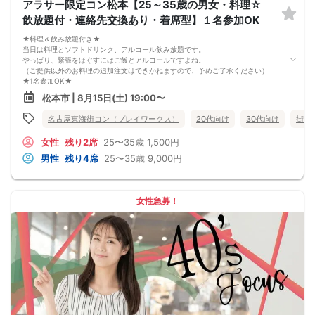
アラサー限定コン松本【25～35歳の男女・料理☆
泊費、通信費等の返金は行いません。
11. 領収書の発行はいたしかねます。
飲放題付・連絡先交換あり・着席型】１名参加OK
お申し込みが完了した時点で上記すべての事項に同意したと判断いたします。
8/15(土)20代夜コン松本
★料理＆飲み放題付き★
当日は料理とソフトドリンク、アルコール飲み放題です。
やっぱり、緊張をほぐすにはご飯とアルコールですよね。
（ご提供以外のお料理の追加注文はできかねますので、予めご了承ください）
★1名参加OK★
他の1名参加の方とペアになりますし、友達作りにも最適です。
松本市 | 8月15日(土) 19:00〜
基本的には２：２のグループトークとなります。
（１：１でのトークはございませんので、予めご了承ください）
名古屋東海街コン（プレイワークス）
20代向け
30代向け
街コ
★プロフィールカードにより会話のキッカケもバッチリ★
このカードのおかけで 終始無言で終わっちゃった・・・
女性
残り2席
25〜35歳
1,500円
なんてことは絶対ありません！
プロフィールカードを活用し、「はじめまして」から会話を楽しみましょう。
男性
残り4席
25〜35歳
9,000円
★完全着席型・連絡先交換は自由★
完全着席型で席替えはできる限り行います。
席替えの５分前には連絡先交換を促すアナウンスをいたしますので、「連絡先交
換ができなかった」なんてことはありません。
女性急募！
（連絡先交換は席替え時間までに円滑に行ってください）
---------------------------
【お客様へのお願い】
1. ２名様以上でのご参加は必ず同性同士でお申し込みください。
2. 服装の指定はございません。多くのお客様はカジュアルな格好でおこしになら
れています。
3. 開催判断はイベント前日の時点で男性３名・女性３名以上のお申し込みからに
なりますが、当日に参加者のキャンセルで比率が崩れた場合や開催判断人数を下
回った場合、一切返金などの保証はいたしませんのでご了承ください。
4. イベントページ内の「お申し込み状況」等はキャンセルなどで当日の参加人
数、男女比率と異なる可能性がございます。