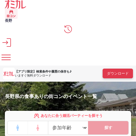
メインコンテンツへスキップ
長野
【アプリ限定】
検索条件や履歴の保存も♪
ダウンロード
いますぐ無料ダウンロード
長野県の食事ありの街コンのイベント一覧
あなたに合う婚活パーティーを探そう
探す