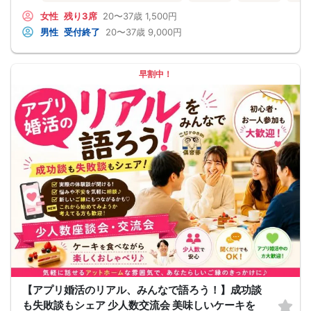
このカードのおかけで 終始無言で終わっちゃった・・・
女性
残り3席
20〜37歳
1,500円
なんてことは絶対ありません！
プロフィールカードを活用し、「はじめまして」から会話を楽しみましょう。
男性
受付終了
20〜37歳
9,000円
★完全着席型・連絡先交換は自由★
完全着席型で席替えはできる限り行います。
席替えの５分前には連絡先交換を促すアナウンスをいたしますので、「連絡先交
換ができなかった」なんてことはありません。
早割中！
（連絡先交換は席替え時間までに円滑に行ってください）
---------------------------
【お客様へのお願い】
1. ２名様以上でのご参加は必ず同性同士でお申し込みください。
2. 服装の指定はございません。多くのお客様はカジュアルな格好でおこしになら
れています。
3. 開催判断はイベント前日の時点で男性３名・女性３名以上のお申し込みからに
なりますが、当日に参加者のキャンセルで比率が崩れた場合や開催判断人数を下
回った場合、一切返金などの保証はいたしませんのでご了承ください。
4. イベントページ内の「お申し込み状況」等はキャンセルなどで当日の参加人
数、男女比率と異なる可能性がございます。
5. 当日は店舗の外ではなく店舗内で受付いたします。店内に入り店員に「街コン
で来た」旨をお伝えください。
6. お釣りの用意はございませんので、出ないようにご準備お願いします。
7. 当日は年齢確認のできる身分証をお持ちください。イベントの対象年齢でない
ことが発覚した場合、参加費を全額徴収し返金はいたしかねます。
8. 15分以上の遅刻はキャンセルとみなす可能性があります。
9. 当日受付にお越しになってからのキャンセル、途中キャンセルは出来ません。
10. イベント中止に伴うユーザーへの返金額は、チケット代金となり、交通費、宿
泊費、通信費等の返金は行いません。
【アプリ婚活のリアル、みんなで語ろう！】成功談
11. 領収書の発行はいたしかねます。
お申し込みが完了した時点で上記すべての事項に同意したと判断いたします。
も失敗談もシェア 少人数交流会 美味しいケーキを
8/16(日)平成生まれ限定夜コン長野