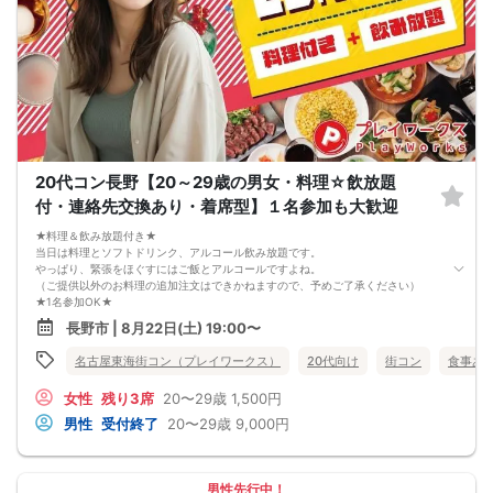
20代コン長野【20～29歳の男女・料理☆飲放題
付・連絡先交換あり・着席型】１名参加も大歓迎
★料理＆飲み放題付き★
当日は料理とソフトドリンク、アルコール飲み放題です。
やっぱり、緊張をほぐすにはご飯とアルコールですよね。
（ご提供以外のお料理の追加注文はできかねますので、予めご了承ください）
★1名参加OK★
他の1名参加の方とペアになりますし、友達作りにも最適です。
長野市 | 8月22日(土) 19:00〜
基本的には２：２のグループトークとなります。
（１：１でのトークはございませんので、予めご了承ください）
名古屋東海街コン（プレイワークス）
20代向け
街コン
食事あ
★プロフィールカードにより会話のキッカケもバッチリ★
このカードのおかけで 終始無言で終わっちゃった・・・
女性
残り3席
20〜29歳
1,500円
なんてことは絶対ありません！
プロフィールカードを活用し、「はじめまして」から会話を楽しみましょう。
男性
受付終了
20〜29歳
9,000円
★完全着席型・連絡先交換は自由★
完全着席型で席替えはできる限り行います。
席替えの５分前には連絡先交換を促すアナウンスをいたしますので、「連絡先交
換ができなかった」なんてことはありません。
男性先行中！