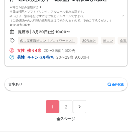
お申し込みが完了した時点で上記すべての事項に同意したと判断いたします。
8/23(日)平成生まれ限定夜コン長野
★料理＆飲み放題付き★
当日は料理とソフトドリンク、アルコール飲み放題です。
やっぱり、緊張をほぐすにはご飯とアルコールですよね。
（ご提供以外のお料理の追加注文はできかねますので、予めご了承ください）
★1名参加OK★
他の1名参加の方とペアになりますし、友達作りにも最適です。
長野市 | 8月29日(土) 19:00〜
基本的には２：２のグループトークとなります。
（１：１でのトークはございませんので、予めご了承ください）
名古屋東海街コン（プレイワークス）
20代向け
街コン
食事あ
★プロフィールカードにより会話のキッカケもバッチリ★
このカードのおかけで 終始無言で終わっちゃった・・・
女性
残り4席
20〜29歳
1,500円
なんてことは絶対ありません！
プロフィールカードを活用し、「はじめまして」から会話を楽しみましょう。
男性
キャンセル待ち
20〜29歳
9,000円
★完全着席型・連絡先交換は自由★
完全着席型で席替えはできる限り行います。
席替えの５分前には連絡先交換を促すアナウンスをいたしますので、「連絡先交
換ができなかった」なんてことはありません。
（連絡先交換は席替え時間までに円滑に行ってください）
---------------------------
食事あり
条件変更
【お客様へのお願い】
1. ２名様以上でのご参加は必ず同性同士でお申し込みください。
2. 服装の指定はございません。多くのお客様はカジュアルな格好でおこしになら
れています。
3. 開催判断はイベント前日の時点で男性３名・女性３名以上のお申し込みからに
1
2
なりますが、当日に参加者のキャンセルで比率が崩れた場合や開催判断人数を下
回った場合、一切返金などの保証はいたしませんのでご了承ください。
4. イベントページ内の「お申し込み状況」等はキャンセルなどで当日の参加人
全2ページ
数、男女比率と異なる可能性がございます。
5. 当日は店舗の外ではなく店舗内で受付いたします。店内に入り店員に「街コン
で来た」旨をお伝えください。