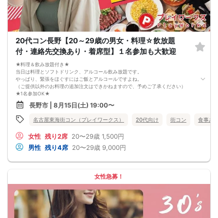
20代コン長野【20～29歳の男女・料理☆飲放題
付・連絡先交換あり・着席型】１名参加も大歓迎
★料理＆飲み放題付き★
当日は料理とソフトドリンク、アルコール飲み放題です。
やっぱり、緊張をほぐすにはご飯とアルコールですよね。
（ご提供以外のお料理の追加注文はできかねますので、予めご了承ください）
★1名参加OK★
他の1名参加の方とペアになりますし、友達作りにも最適です。
長野市 | 8月15日(土) 19:00〜
基本的には２：２のグループトークとなります。
（１：１でのトークはございませんので、予めご了承ください）
名古屋東海街コン（プレイワークス）
20代向け
街コン
食事あ
★プロフィールカードにより会話のキッカケもバッチリ★
このカードのおかけで 終始無言で終わっちゃった・・・
女性
残り2席
20〜29歳
1,500円
なんてことは絶対ありません！
プロフィールカードを活用し、「はじめまして」から会話を楽しみましょう。
男性
残り4席
20〜29歳
9,000円
★完全着席型・連絡先交換は自由★
完全着席型で席替えはできる限り行います。
席替えの５分前には連絡先交換を促すアナウンスをいたしますので、「連絡先交
換ができなかった」なんてことはありません。
女性急募！
（連絡先交換は席替え時間までに円滑に行ってください）
---------------------------
【お客様へのお願い】
1. ２名様以上でのご参加は必ず同性同士でお申し込みください。
2. 服装の指定はございません。多くのお客様はカジュアルな格好でおこしになら
れています。