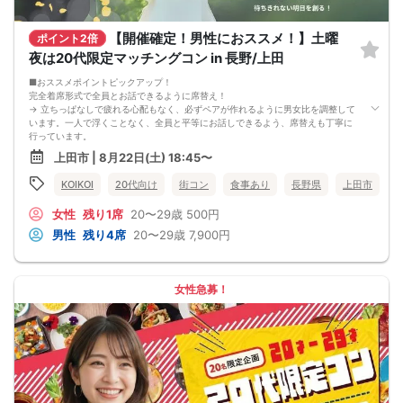
【開催確定！男性におススメ！】土曜
ポイント2倍
夜は20代限定マッチングコン in 長野/上田
■おススメポイントピックアップ！
完全着席形式で全員とお話できるように席替え！
→ 立ちっぱなしで疲れる心配もなく、必ずペアが作れるように男女比を調整して
います。一人で浮くことなく、全員と平等にお話しできるよう、席替えも丁寧に
行っています。
会話を盛り上げるプロフィールシート！
上田市 | 8月22日(土) 18:45〜
→ 趣味や好みからスムーズに会話がスタート！「何を話そう…」と悩むことな
く、共通の話題で盛り上がれます。
KOIKOI
20代向け
街コン
食事あり
長野県
上田市
自然なつながりをサポートするマッチングゲーム開催！
→ 恥ずかしがらずに気になる相手とつながれる！結果は本人だけにわかるように
女性
残り1席
20〜29歳
500円
返却されるので安心です。
■最少催行人数
男性
残り4席
20〜29歳
7,900円
男女2対2
■中止判断タイミング
前日20時、または開催6時間前の時点で最少開催人数に満たない場合
■飲食
女性急募！
4品以上のコース料理＋アルコール含む飲み放題付き！
→ お酒が飲めない方にはソフトドリンクも豊富にご用意しています！