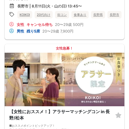
会話を盛り上げるプロフィールシート！
長野市 | 8月11日(火・山の日) 13:45〜
→ 趣味や好みからスムーズに会話がスタート！「何を話そう…」と悩むことな
く、共通の話題で盛り上がれます。
KOIKOI
20代向け
街コン
食事あり
長野県
長野市
自然なつながりをサポートするマッチングゲーム開催！
→ 恥ずかしがらずに気になる相手とつながれる！結果は本人だけにわかるように
女性
キャンセル待ち
20〜29歳
500円
返却されるので安心です。
■最少催行人数
男性
残り5席
20〜29歳
7,900円
男女2対2
■中止判断タイミング
前日20時、または開催6時間前の時点で最少開催人数に満たない場合
■飲食
女性急募！
4品以上のコース料理＋アルコール含む飲み放題付き！
→ お酒が飲めない方にはソフトドリンクも豊富にご用意しています！
【女性におススメ！】アラサーマッチングコン in 長
野/松本
■おススメポイントピックアップ！