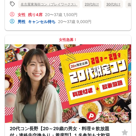
（１：１でのトークはございませんので、予めご了承ください）
名古屋東海街コン（プレイワークス）
20代向け
30代向け
街コ
★プロフィールカードにより会話のキッカケもバッチリ★
このカードのおかけで 終始無言で終わっちゃった・・・
女性
残り4席
20〜37歳
1,500円
なんてことは絶対ありません！
プロフィールカードを活用し、「はじめまして」から会話を楽しみましょう。
男性
キャンセル待ち
20〜37歳
9,000円
★完全着席型・連絡先交換は自由★
完全着席型で席替えはできる限り行います。
席替えの５分前には連絡先交換を促すアナウンスをいたしますので、「連絡先交
換ができなかった」なんてことはありません。
女性急募！
（連絡先交換は席替え時間までに円滑に行ってください）
---------------------------
【お客様へのお願い】
1. ２名様以上でのご参加は必ず同性同士でお申し込みください。
2. 服装の指定はございません。多くのお客様はカジュアルな格好でおこしになら
れています。
3. 開催判断はイベント前日の時点で男性３名・女性３名以上のお申し込みからに
なりますが、当日に参加者のキャンセルで比率が崩れた場合や開催判断人数を下
回った場合、一切返金などの保証はいたしませんのでご了承ください。
4. イベントページ内の「お申し込み状況」等はキャンセルなどで当日の参加人
数、男女比率と異なる可能性がございます。
5. 当日は店舗の外ではなく店舗内で受付いたします。店内に入り店員に「街コン
で来た」旨をお伝えください。
6. お釣りの用意はございませんので、出ないようにご準備お願いします。
7. 当日は年齢確認のできる身分証をお持ちください。イベントの対象年齢でない
ことが発覚した場合、参加費を全額徴収し返金はいたしかねます。
8. 15分以上の遅刻はキャンセルとみなす可能性があります。
9. 当日受付にお越しになってからのキャンセル、途中キャンセルは出来ません。
10. イベント中止に伴うユーザーへの返金額は、チケット代金となり、交通費、宿
20代コン長野【20～29歳の男女・料理☆飲放題
泊費、通信費等の返金は行いません。
11. 領収書の発行はいたしかねます。
付・連絡先交換あり・着席型】１名参加も大歓迎