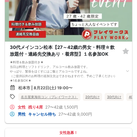
4. イベントページ内の「お申し込み状況」等はキャンセルなどで当日の参加人
数、男女比率と異なる可能性がございます。
5. 当日は店舗の外ではなく店舗内で受付いたします。店内に入り店員に「街コン
で来た」旨をお伝えください。
6. お釣りの用意はございませんので、出ないようにご準備お願いします。
7. 当日は年齢確認のできる身分証をお持ちください。イベントの対象年齢でない
ことが発覚した場合、参加費を全額徴収し返金はいたしかねます。
8. 15分以上の遅刻はキャンセルとみなす可能性があります。
9. 当日受付にお越しになってからのキャンセル、途中キャンセルは出来ません。
10. イベント中止に伴うユーザーへの返金額は、チケット代金となり、交通費、宿
30代メインコン松本【27～42歳の男女・料理☆飲
泊費、通信費等の返金は行いません。
11. 領収書の発行はいたしかねます。
放題付・連絡先交換あり・着席型】１名参加OK
お申し込みが完了した時点で上記すべての事項に同意したと判断いたします。
8/22(土)アラサー夜コン松本
★料理＆飲み放題付き★
当日は料理とソフトドリンク、アルコール飲み放題です。
やっぱり、緊張をほぐすにはご飯とアルコールですよね。
（ご提供以外のお料理の追加注文はできかねますので、予めご了承ください）
★1名参加OK★
他の1名参加の方とペアになりますし、友達作りにも最適です。
松本市 | 8月22日(土) 19:00〜
基本的には２：２のグループトークとなります。
（１：１でのトークはございませんので、予めご了承ください）
名古屋東海街コン（プレイワークス）
20代向け
30代向け
40
★プロフィールカードにより会話のキッカケもバッチリ★
このカードのおかけで 終始無言で終わっちゃった・・・
女性
残り4席
27〜42歳
1,500円
なんてことは絶対ありません！
プロフィールカードを活用し、「はじめまして」から会話を楽しみましょう。
男性
キャンセル待ち
27〜42歳
9,000円
★完全着席型・連絡先交換は自由★
完全着席型で席替えはできる限り行います。
席替えの５分前には連絡先交換を促すアナウンスをいたしますので、「連絡先交
換ができなかった」なんてことはありません。
女性急募！
（連絡先交換は席替え時間までに円滑に行ってください）