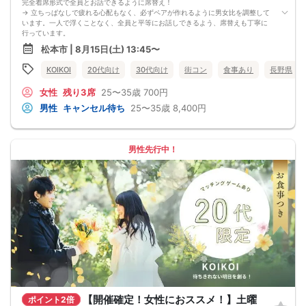
完全着席形式で全員とお話できるように席替え！
→ 立ちっぱなしで疲れる心配もなく、必ずペアが作れるように男女比を調整して
います。一人で浮くことなく、全員と平等にお話しできるよう、席替えも丁寧に
行っています。
会話を盛り上げるプロフィールシート！
松本市 | 8月15日(土) 13:45〜
→ 趣味や好みからスムーズに会話がスタート！「何を話そう…」と悩むことな
く、共通の話題で盛り上がれます。
KOIKOI
20代向け
30代向け
街コン
食事あり
長野県
自然なつながりをサポートするマッチングゲーム開催！
→ 恥ずかしがらずに気になる相手とつながれる！結果は本人だけにわかるように
女性
残り3席
25〜35歳
700円
返却されるので安心です。
■最少催行人数
男性
キャンセル待ち
25〜35歳
8,400円
男女2対2
■中止判断タイミング
前日20時、または開催6時間前の時点で最少開催人数に満たない場合
■飲食
男性先行中！
4品以上のコース料理＋アルコール含む飲み放題付き！
→ お酒が飲めない方にはソフトドリンクも豊富にご用意しています！
【開催確定！女性におススメ！】土曜
ポイント2倍