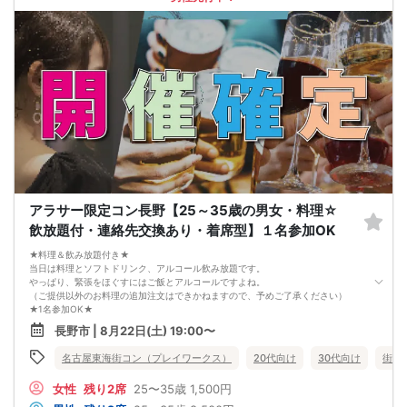
（連絡先交換は席替え時間までに円滑に行ってください）
---------------------------
【お客様へのお願い】
1. ２名様以上でのご参加は必ず同性同士でお申し込みください。
2. 服装の指定はございません。多くのお客様はカジュアルな格好でおこしになら
れています。
3. 開催判断はイベント前日の時点で男性３名・女性３名以上のお申し込みからに
なりますが、当日に参加者のキャンセルで比率が崩れた場合や開催判断人数を下
回った場合、一切返金などの保証はいたしませんのでご了承ください。
4. イベントページ内の「お申し込み状況」等はキャンセルなどで当日の参加人
数、男女比率と異なる可能性がございます。
5. 当日は店舗の外ではなく店舗内で受付いたします。店内に入り店員に「街コン
で来た」旨をお伝えください。
6. お釣りの用意はございませんので、出ないようにご準備お願いします。
7. 当日は年齢確認のできる身分証をお持ちください。イベントの対象年齢でない
アラサー限定コン長野【25～35歳の男女・料理☆
ことが発覚した場合、参加費を全額徴収し返金はいたしかねます。
8. 15分以上の遅刻はキャンセルとみなす可能性があります。
飲放題付・連絡先交換あり・着席型】１名参加OK
9. 当日受付にお越しになってからのキャンセル、途中キャンセルは出来ません。
10. イベント中止に伴うユーザーへの返金額は、チケット代金となり、交通費、宿
★料理＆飲み放題付き★
泊費、通信費等の返金は行いません。
当日は料理とソフトドリンク、アルコール飲み放題です。
11. 領収書の発行はいたしかねます。
やっぱり、緊張をほぐすにはご飯とアルコールですよね。
お申し込みが完了した時点で上記すべての事項に同意したと判断いたします。
（ご提供以外のお料理の追加注文はできかねますので、予めご了承ください）
8/22(土)20代夜コン長野
★1名参加OK★
他の1名参加の方とペアになりますし、友達作りにも最適です。
長野市 | 8月22日(土) 19:00〜
基本的には２：２のグループトークとなります。
（１：１でのトークはございませんので、予めご了承ください）
名古屋東海街コン（プレイワークス）
20代向け
30代向け
街コ
★プロフィールカードにより会話のキッカケもバッチリ★
このカードのおかけで 終始無言で終わっちゃった・・・
女性
残り2席
25〜35歳
1,500円
なんてことは絶対ありません！
プロフィールカードを活用し、「はじめまして」から会話を楽しみましょう。