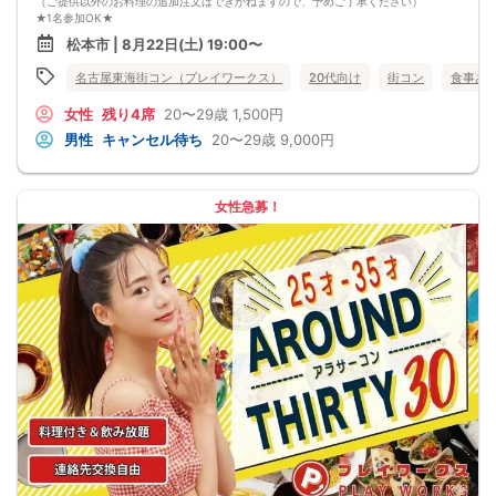
（ご提供以外のお料理の追加注文はできかねますので、予めご了承ください）
★1名参加OK★
他の1名参加の方とペアになりますし、友達作りにも最適です。
松本市 | 8月22日(土) 19:00〜
基本的には２：２のグループトークとなります。
（１：１でのトークはございませんので、予めご了承ください）
名古屋東海街コン（プレイワークス）
20代向け
街コン
食事あ
★プロフィールカードにより会話のキッカケもバッチリ★
このカードのおかけで 終始無言で終わっちゃった・・・
女性
残り4席
20〜29歳
1,500円
なんてことは絶対ありません！
プロフィールカードを活用し、「はじめまして」から会話を楽しみましょう。
男性
キャンセル待ち
20〜29歳
9,000円
★完全着席型・連絡先交換は自由★
完全着席型で席替えはできる限り行います。
席替えの５分前には連絡先交換を促すアナウンスをいたしますので、「連絡先交
換ができなかった」なんてことはありません。
女性急募！
（連絡先交換は席替え時間までに円滑に行ってください）
---------------------------
【お客様へのお願い】
1. ２名様以上でのご参加は必ず同性同士でお申し込みください。
2. 服装の指定はございません。多くのお客様はカジュアルな格好でおこしになら
れています。
3. 開催判断はイベント前日の時点で男性３名・女性３名以上のお申し込みからに
なりますが、当日に参加者のキャンセルで比率が崩れた場合や開催判断人数を下
回った場合、一切返金などの保証はいたしませんのでご了承ください。
4. イベントページ内の「お申し込み状況」等はキャンセルなどで当日の参加人
数、男女比率と異なる可能性がございます。
5. 当日は店舗の外ではなく店舗内で受付いたします。店内に入り店員に「街コン
で来た」旨をお伝えください。
6. お釣りの用意はございませんので、出ないようにご準備お願いします。
7. 当日は年齢確認のできる身分証をお持ちください。イベントの対象年齢でない
ことが発覚した場合、参加費を全額徴収し返金はいたしかねます。
8. 15分以上の遅刻はキャンセルとみなす可能性があります。