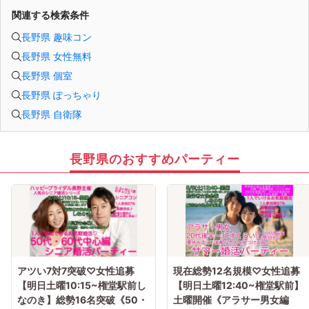
6. お釣りの用意はございませんので、出ないようにご準備お願いします。
関連する検索条件
7. 当日は年齢確認のできる身分証をお持ちください。イベントの対象年齢でない
ことが発覚した場合、参加費を全額徴収し返金はいたしかねます。
長野県 趣味コン
8. 15分以上の遅刻はキャンセルとみなす可能性があります。
9. 当日受付にお越しになってからのキャンセル、途中キャンセルは出来ません。
長野県 女性無料
10. イベント中止に伴うユーザーへの返金額は、チケット代金となり、交通費、宿
泊費、通信費等の返金は行いません。
長野県 個室
11. 領収書の発行はいたしかねます。
お申し込みが完了した時点で上記すべての事項に同意したと判断いたします。
長野県 ぽっちゃり
8/29(土)20代夜コン長野
長野県 自衛隊
長野県のおすすめパーティー
アツい7対7突破♡女性追募
現在総勢12名規模♡女性追募
【明日土曜10:15~権堂駅前し
【明日土曜12:40~権堂駅前】
なのき】総勢16名突破《50・
土曜開催《アラサー男女編