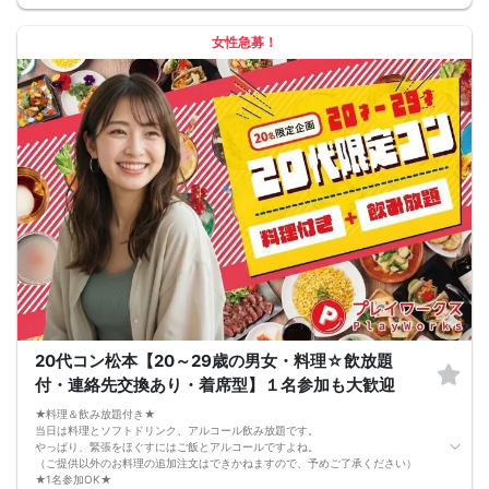
完全着席型で席替えはできる限り行います。
席替えの５分前には連絡先交換を促すアナウンスをいたしますので、「連絡先交
換ができなかった」なんてことはありません。
女性急募！
（連絡先交換は席替え時間までに円滑に行ってください）
---------------------------
【お客様へのお願い】
1. ２名様以上でのご参加は必ず同性同士でお申し込みください。
2. 服装の指定はございません。多くのお客様はカジュアルな格好でおこしになら
れています。
3. 開催判断はイベント前日の時点で男性３名・女性３名以上のお申し込みからに
なりますが、当日に参加者のキャンセルで比率が崩れた場合や開催判断人数を下
回った場合、一切返金などの保証はいたしませんのでご了承ください。
4. イベントページ内の「お申し込み状況」等はキャンセルなどで当日の参加人
数、男女比率と異なる可能性がございます。
5. 当日は店舗の外ではなく店舗内で受付いたします。店内に入り店員に「街コン
で来た」旨をお伝えください。
6. お釣りの用意はございませんので、出ないようにご準備お願いします。
7. 当日は年齢確認のできる身分証をお持ちください。イベントの対象年齢でない
ことが発覚した場合、参加費を全額徴収し返金はいたしかねます。
8. 15分以上の遅刻はキャンセルとみなす可能性があります。
9. 当日受付にお越しになってからのキャンセル、途中キャンセルは出来ません。
10. イベント中止に伴うユーザーへの返金額は、チケット代金となり、交通費、宿
20代コン松本【20～29歳の男女・料理☆飲放題
泊費、通信費等の返金は行いません。
11. 領収書の発行はいたしかねます。
付・連絡先交換あり・着席型】１名参加も大歓迎
お申し込みが完了した時点で上記すべての事項に同意したと判断いたします。
8/15(土)30代メイン夜コン長野
★料理＆飲み放題付き★
当日は料理とソフトドリンク、アルコール飲み放題です。
やっぱり、緊張をほぐすにはご飯とアルコールですよね。
（ご提供以外のお料理の追加注文はできかねますので、予めご了承ください）
★1名参加OK★