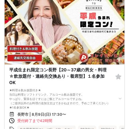
れています。
3. 開催判断はイベント前日の時点で男性３名・女性３名以上のお申し込みからに
なりますが、当日に参加者のキャンセルで比率が崩れた場合や開催判断人数を下
回った場合、一切返金などの保証はいたしませんのでご了承ください。
4. イベントページ内の「お申し込み状況」等はキャンセルなどで当日の参加人
数、男女比率と異なる可能性がございます。
5. 当日は店舗の外ではなく店舗内で受付いたします。店内に入り店員に「街コン
で来た」旨をお伝えください。
6. お釣りの用意はございませんので、出ないようにご準備お願いします。
7. 当日は年齢確認のできる身分証をお持ちください。イベントの対象年齢でない
ことが発覚した場合、参加費を全額徴収し返金はいたしかねます。
8. 15分以上の遅刻はキャンセルとみなす可能性があります。
9. 当日受付にお越しになってからのキャンセル、途中キャンセルは出来ません。
10. イベント中止に伴うユーザーへの返金額は、チケット代金となり、交通費、宿
泊費、通信費等の返金は行いません。
11. 領収書の発行はいたしかねます。
平成生まれ限定コン長野【20～37歳の男女・料理
お申し込みが完了した時点で上記すべての事項に同意したと判断いたします。
☆飲放題付・連絡先交換あり・着席型】１名参加
8/8(土)20代夜コン長野
OK
★料理＆飲み放題付き★
当日は料理とソフトドリンク、アルコール飲み放題です。
やっぱり、緊張をほぐすにはご飯とアルコールですよね。
（ご提供以外のお料理の追加注文はできかねますので、予めご了承ください）
★1名参加OK★
他の1名参加の方とペアになりますし、友達作りにも最適です。
長野市 | 8月9日(日) 17:30〜
基本的には２：２のグループトークとなります。
受付終了まで42時間
（１：１でのトークはございませんので、予めご了承ください）
★プロフィールカードにより会話のキッカケもバッチリ★
このカードのおかけで 終始無言で終わっちゃった・・・