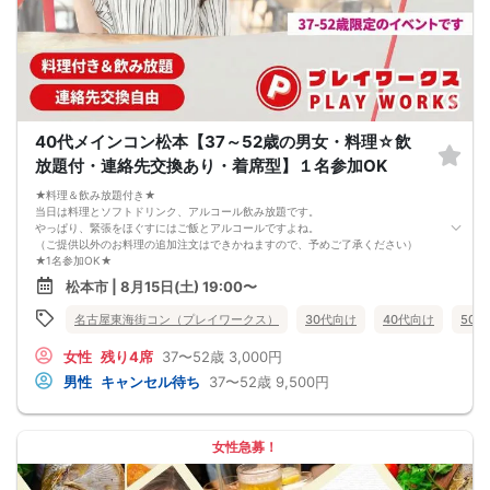
5. 当日は店舗の外ではなく店舗内で受付いたします。店内に入り店員に「街コン
で来た」旨をお伝えください。
6. お釣りの用意はございませんので、出ないようにご準備お願いします。
7. 当日は年齢確認のできる身分証をお持ちください。イベントの対象年齢でない
ことが発覚した場合、参加費を全額徴収し返金はいたしかねます。
8. 15分以上の遅刻はキャンセルとみなす可能性があります。
9. 当日受付にお越しになってからのキャンセル、途中キャンセルは出来ません。
10. イベント中止に伴うユーザーへの返金額は、チケット代金となり、交通費、宿
40代メインコン松本【37～52歳の男女・料理☆飲
泊費、通信費等の返金は行いません。
11. 領収書の発行はいたしかねます。
放題付・連絡先交換あり・着席型】１名参加OK
お申し込みが完了した時点で上記すべての事項に同意したと判断いたします。
8/15(土)アラサー夜コン松本
★料理＆飲み放題付き★
当日は料理とソフトドリンク、アルコール飲み放題です。
やっぱり、緊張をほぐすにはご飯とアルコールですよね。
（ご提供以外のお料理の追加注文はできかねますので、予めご了承ください）
★1名参加OK★
他の1名参加の方とペアになりますし、友達作りにも最適です。
松本市 | 8月15日(土) 19:00〜
基本的には２：２のグループトークとなります。
（１：１でのトークはございませんので、予めご了承ください）
名古屋東海街コン（プレイワークス）
30代向け
40代向け
50
★プロフィールカードにより会話のキッカケもバッチリ★
このカードのおかけで 終始無言で終わっちゃった・・・
女性
残り4席
37〜52歳
3,000円
なんてことは絶対ありません！
プロフィールカードを活用し、「はじめまして」から会話を楽しみましょう。
男性
キャンセル待ち
37〜52歳
9,500円
★完全着席型・連絡先交換は自由★
完全着席型で席替えはできる限り行います。
席替えの５分前には連絡先交換を促すアナウンスをいたしますので、「連絡先交
換ができなかった」なんてことはありません。
女性急募！
（連絡先交換は席替え時間までに円滑に行ってください）
---------------------------