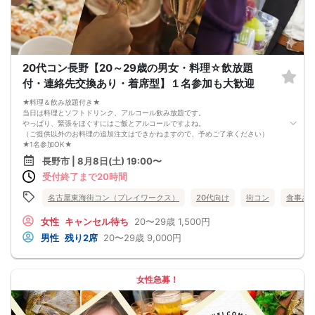
20代コン長野【20～29歳の男女・料理☆飲放題
付・連絡先交換あり・着席型】１名参加も大歓迎
★料理＆飲み放題付き★
当日は料理とソフトドリンク、アルコール飲み放題です。
やっぱり、緊張をほぐすにはご飯とアルコールですよね。
（ご提供以外のお料理の追加注文はできかねますので、予めご了承ください）
★1名参加OK★
他の1名参加の方とペアになりますし、友達作りにも最適です。
長野市 | 8月8日(土) 19:00〜
基本的には２：２のグループトークとなります。
受付終了まで20時間
（１：１でのトークはございませんので、予めご了承ください）
★プロフィールカードにより会話のキッカケもバッチリ★
このカードのおかけで 終始無言で終わっちゃった・・・
名古屋東海街コン（プレイワークス）
20代向け
街コン
食事あ
なんてことは絶対ありません！
プロフィールカードを活用し、「はじめまして」から会話を楽しみましょう。
女性
キャンセル待ち
20〜29歳
1,500円
★完全着席型・連絡先交換は自由★
男性
残り2席
20〜29歳
9,000円
完全着席型で席替えはできる限り行います。
席替えの５分前には連絡先交換を促すアナウンスをいたしますので、「連絡先交
換ができなかった」なんてことはありません。
（連絡先交換は席替え時間までに円滑に行ってください）
女性急募！
---------------------------
【お客様へのお願い】
1. ２名様以上でのご参加は必ず同性同士でお申し込みください。
2. 服装の指定はございません。多くのお客様はカジュアルな格好でおこしになら