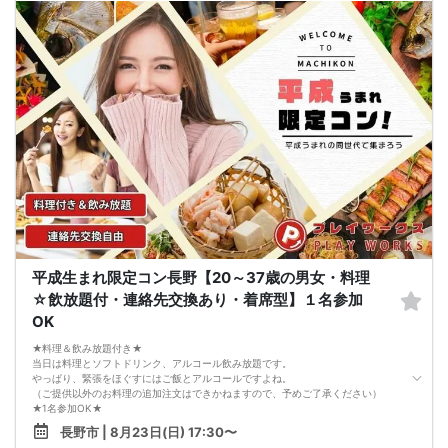
---------------------------
【お客様へのお願い】
1. ２名様以上でのご参加は必ず同性同士でお申し込みください。
2. 服装の指定はございません。多くのお客様はカジュアルな格好でおこしになら
れています。
3. 開催判断はイベント前日の時点で男性３名・女性３名以上のお申し込みからに
なりますが、当日に参加者のキャンセルで比率が崩れた場合や開催判断人数を下
回った場合、一切返金などの保証はいたしませんのでご了承ください。
4. イベントページ内の「お申し込み状況」等はキャンセルなどで当日の参加人
数、男女比率と異なる可能性がございます。
5. 当日は店舗の外ではなく店舗内で受付いたします。店内に入り店員に「街コン
で来た」旨をお伝えください。
6. お釣りの用意はございませんので、出ないようにご準備お願いします。
7. 当日は年齢確認のできる身分証をお持ちください。イベントの対象年齢でない
ことが発覚した場合、参加費を全額徴収し返金はいたしかねます。
8. 15分以上の遅刻はキャンセルとみなす可能性があります。
9. 当日受付にお越しになってからのキャンセル、途中キャンセルは出来ません。
10. イベント中止に伴うユーザーへの返金額は、チケット代金となり、交通費、宿
平成生まれ限定コン長野【20～37歳の男女・料理
泊費、通信費等の返金は行いません。
11. 領収書の発行はいたしかねます。
☆飲放題付・連絡先交換あり・着席型】１名参加
お申し込みが完了した時点で上記すべての事項に同意したと判断いたします。
OK
8/22(土)30代メイン夜コン松本
★料理＆飲み放題付き★
当日は料理とソフトドリンク、アルコール飲み放題です。
やっぱり、緊張をほぐすにはご飯とアルコールですよね。
（ご提供以外のお料理の追加注文はできかねますので、予めご了承ください）
★1名参加OK★
他の1名参加の方とペアになりますし、友達作りにも最適です。
長野市 | 8月23日(日) 17:30〜
基本的には２：２のグループトークとなります。