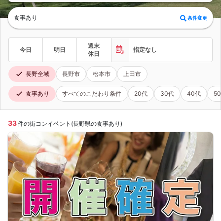
食事あり
条件変更
週末
今日
明日
指定なし
休日
長野全域
長野市
松本市
上田市
食事あり
すべてのこだわり条件
20代
30代
40代
5
33
件の街コンイベント(長野県の食事あり)