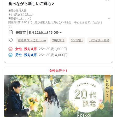
食べながら新しいご縁も♪
■最少催行人数
4名（男女各2名以上）
■開催中止について
開催3日前18:00までに最少催行人数に満たない場合は、中止とさせていただきま
す。
■参加費（早期申込み割引）
長野市 | 8月22日(土) 15:00〜
〇超早割（8月8日（土）23:59までのお申込み）
男性：4,000円
結婚サロン こじroom
20代向け
30代向け
バツイチ・再婚
女性：1,500円
〇早割（8月15日（土）23:59までのお申し込み）
女性
残り4席
25〜39歳
1,500円
男性：4,500円
女性：2,000円
男性
残り4席
25〜39歳
4,000円
〇通常価格（8月16日（日）以降のお申込み）
男性：5,000円
女性：2,500円
※定員になり次第、受付を終了いたします。お早めのお申し込みがおすすめです🤗
女性先行中！
🚗【駐車場について】
会場専用の駐車場はございません。
お車でお越しの方は、近隣のコインパーキング等をご利用ください。
※駐車料金は各自でのご負担をお願いいたします。