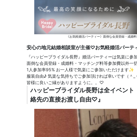
《お気軽婚活パーティー》面倒な会員登録・成婚料
安心の地元結婚相談室が主催♡お気軽婚活パーテ
『ハッピーブライダル長野』婚活パーティーは気楽に参
面倒な会員登録・成婚料・マッチング料等参加費以外一
1人参加率95% お一人様で気楽にご参加いただけます✨
服装自由♪ 気楽な気持ちでご参加頂ければ幸いです（＾_
皆様に良いご縁がありますように。。♡
ハッピーブライダル長野は全イベント
絡先の直接お渡し自由♡』