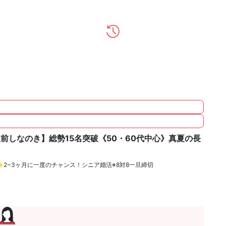
駅前しなのき】総勢15名突破《50・60代中心》真夏の長
画✨2~3ヶ月に一度のチャンス！シニア婚活※8対8一旦締切