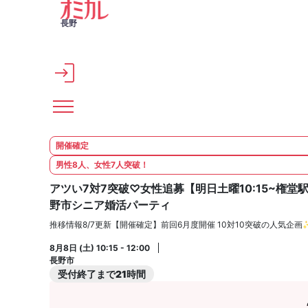
メインコンテンツへスキップ
長野
開催確定
男性8人、女性7人突破！
アツい7対7突破♡女性追募【明日土曜10:15~権堂
野市シニア婚活パーティ
推移情報8/7更新【開催確定】前回6月度開催 10対10突破の人気企
8月8日 (土) 10:15 - 12:00
長野市
受付終了まで21時間