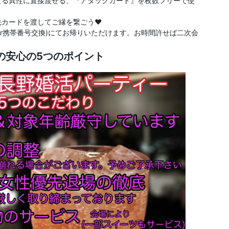
なる異性に直接渡せる、『アタックカード』を枚数フリーで使
カードを渡してご縁を繋ごう❤️
換or携帯番号交換)にてお帰りいただけます。お時間許せば二次会
の安心の5つのポイント