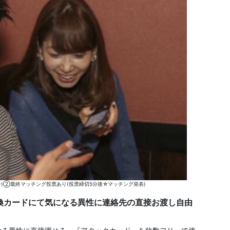
)②最終マッチング投票あり(投票締切5分後☆マッチング発表)
換カードにて気になる異性に連絡先の直接お渡し自由