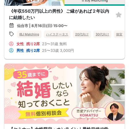
《年収550万円以上の男性》 ご縁があれば２年以内
に結婚したい
仙台市 | 8月16日(日) 15:00〜
IBJ Matching
ハイステータス
20代向け
30代向け
個室
女性
残り2席
23〜31歳
無料
男性
残り2席
25〜33歳
3,000円