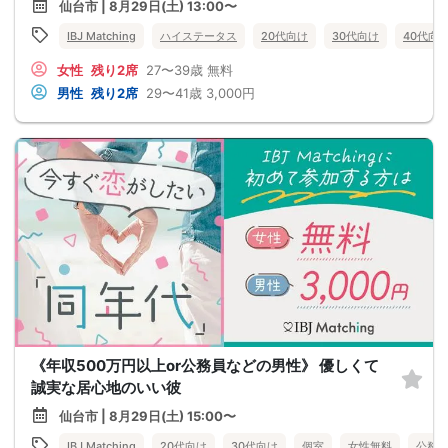
仙台市 | 8月29日(土) 13:00〜
IBJ Matching
ハイステータス
20代向け
30代向け
40代向
女性
残り2席
27〜39歳
無料
男性
残り2席
29〜41歳
3,000円
《年収500万円以上or公務員などの男性》 優しくて
誠実な居心地のいい彼
仙台市 | 8月29日(土) 15:00〜
IBJ Matching
20代向け
30代向け
個室
女性無料
公務