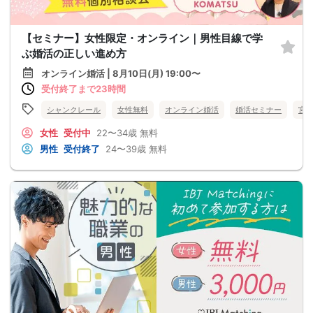
【セミナー】女性限定・オンライン｜男性目線で学
ぶ婚活の正しい進め方
オンライン婚活 | 8月10日(月) 19:00〜
受付終了まで23時間
シャンクレール
女性無料
オンライン婚活
婚活セミナー
宮
女性
受付中
22〜34歳
無料
男性
受付終了
24〜39歳
無料