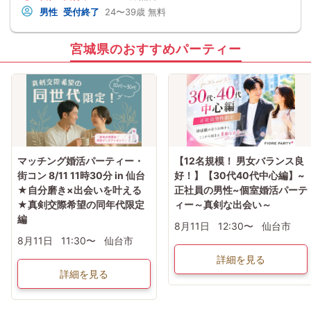
男性
受付終了
24〜39歳
無料
宮城県のおすすめパーティー
マッチング婚活パーティー・
【12名規模！ 男女バランス良
街コン 8/11 11時30分 in 仙台
好！】【30代40代中心編】~
★自分磨き×出会いを叶える
正社員の男性~個室婚活パーテ
★真剣交際希望の同年代限定
ィー～真剣な出会い～
編
8月11日
12:30〜
仙台市
8月11日
11:30〜
仙台市
詳細を見る
詳細を見る