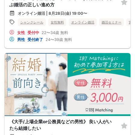
ぶ婚活の正しい進め方
オンライン婚活 | 8月28日(金) 19:00〜
シャンクレール
女性無料
オンライン婚活
婚活セミナー
宮
女性
受付中
22〜34歳
無料
男性
受付終了
24〜39歳
無料
《大手/上場企業or公務員などの男性》 良い人がい
たら結婚したい