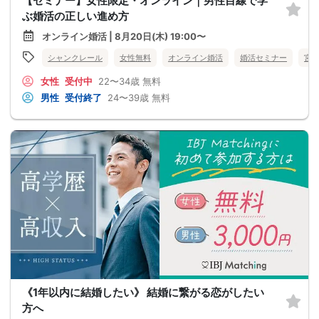
【セミナー】女性限定・オンライン｜男性目線で学
ぶ婚活の正しい進め方
オンライン婚活 | 8月20日(木) 19:00〜
シャンクレール
女性無料
オンライン婚活
婚活セミナー
宮
女性
受付中
22〜34歳
無料
男性
受付終了
24〜39歳
無料
《1年以内に結婚したい》 結婚に繋がる恋がしたい
方へ