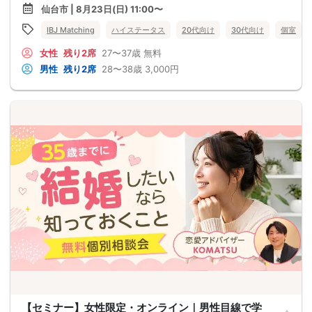
仙台市 | 8月23日(日) 11:00〜
IBJ Matching
ハイステータス
20代向け
30代向け
個室
女性
残り2席
27〜37歳
無料
男性
残り2席
28〜38歳
3,000円
【セミナー】女性限定・オンライン｜男性目線で学