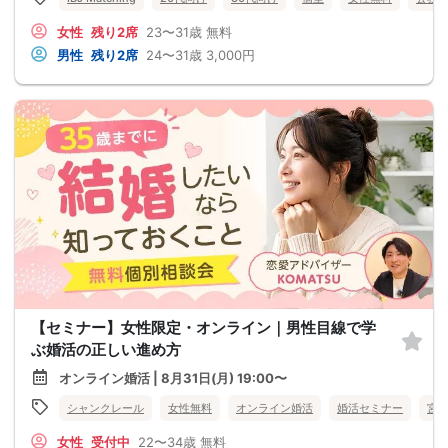
女性
残り2席
23〜31歳
無料
男性
残り2席
24〜31歳
3,000円
【セミナー】女性限定・オンライン｜男性目線で学
ぶ婚活の正しい進め方
オンライン婚活 | 8月31日(月) 19:00〜
シャンクレール
女性無料
オンライン婚活
婚活セミナー
宮
女性
受付中
22〜34歳
無料