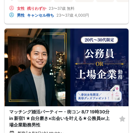
女性
残りわずか
23〜37歳
無料
男性
キャンセル待ち
23〜37歳
4,000円
マッチング婚活パーティー・街コン 8/7 19時30分
in 新宿1 ★自分磨き×出会いを叶える★公務員or上
場企業勤務男性