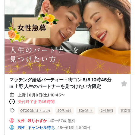
マッチング婚活パーティー・街コン 8/8 10時45分
in 上野 人生のパートナーを見つけたい方限定
上野 | 8月8日(土) 10:45〜
受付終了まで46時間
OTOCON(オトコン)
40代向け
50代向け
女性無料
東京都
女性
残りわずか
40〜57歳
無料
男性
キャンセル待ち
48〜61歳
4,500円