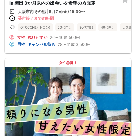
in 梅田 3か月以内の出会いを希望の方限定
大阪市内その他 | 8月7日(金) 19:30〜
受付終了まで31時間
OTOCON(オトコン)
20代向け
30代向け
40代向け
大阪府
女性
残りわずか
26〜40歳
500円
男性
キャンセル待ち
28〜41歳
3,500円
女性急募！