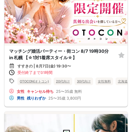
マッチング婚活パーティー・街コン 8/7 19時30分
in 札幌 【☆1対1着席スタイル☆】
すすきの | 8月7日(金) 19:30〜
受付終了まで31時間
OTOCON(オトコン)
20代向け
30代向け
女性無料
北海道
女性
キャンセル待ち
25〜35歳
無料
男性
残りわずか
25〜35歳
3,800円