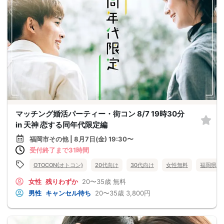
マッチング婚活パーティー・街コン 8/7 19時30分
in 天神 恋する同年代限定編
福岡市その他 | 8月7日(金) 19:30〜
受付終了まで31時間
OTOCON(オトコン)
20代向け
30代向け
女性無料
福岡県
女性
残りわずか
20〜35歳
無料
男性
キャンセル待ち
20〜35歳
3,800円