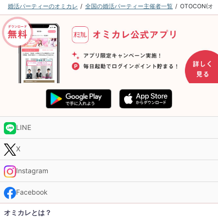
婚活パーティーのオミカレ
全国の婚活パーティー主催者一覧
OTOCON(
LINE
X
Instagram
Facebook
オミカレとは？