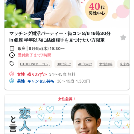
マッチング婚活パーティー・街コン 8/6 19時30分
in 銀座 半年以内に結婚相手を見つけたい方限定
銀座 | 8月6日(木) 19:30〜
受付終了まで7時間
OTOCON(オトコン)
30代向け
40代向け
女性無料
東京都
女性
残りわずか
34〜45歳
無料
男性
キャンセル待ち
38〜49歳
4,300円
女性急募！