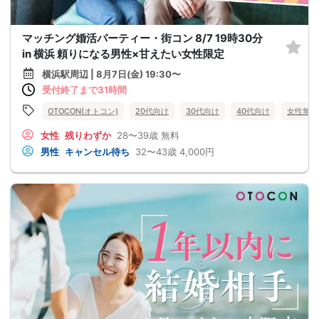
マッチング婚活パーティー・街コン 8/7 19時30分
in 横浜 頼りになる男性×甘えたい女性限定
横浜駅周辺 | 8月7日(金) 19:30〜
受付終了まで31時間
OTOCON(オトコン)
20代向け
30代向け
40代向け
女性無料
女性
残りわずか
28〜39歳
無料
男性
キャンセル待ち
32〜43歳
4,000円