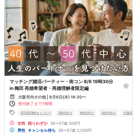
マッチング婚活パーティー・街コン 8/6 19時30分
in 梅田 再婚希望者・再婚理解者限定編
大阪市内その他 | 8月6日(木) 19:30〜
受付終了まで7時間
OTOCON(オトコン)
30代向け
40代向け
50代向け
大阪府
女性
残りわずか
38〜57歳
500円
男性
キャンセル待ち
38〜57歳
3,500円