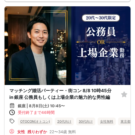
マッチング婚活パーティー・街コン 8/8 10時45分
in 銀座 公務員もしくは上場企業の魅力的な男性編
銀座 | 8月8日(土) 10:45〜
受付終了まで46時間
OTOCON(オトコン)
20代向け
30代向け
女性無料
東京都
女性
残りわずか
22〜34歳
無料