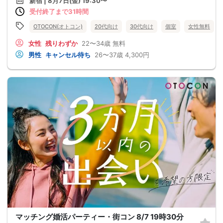
新宿 | 8月7日(金) 19:30〜
受付終了まで31時間
OTOCON(オトコン)
20代向け
30代向け
個室
女性無料
女性
残りわずか
22〜34歳
無料
男性
キャンセル待ち
26〜37歳
4,300円
マッチング婚活パーティー・街コン 8/7 19時30分