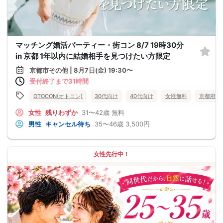
マッチング婚活パーティー・街コン 8/7 19時30分
in 京都 1年以内に結婚相手を見つけたい方限定
京都市その他 | 8月7日(金) 19:30〜
受付終了まで31時間
OTOCON(オトコン)
30代向け
40代向け
女性無料
京都府
女性
残りわずか
31〜42歳
無料
男性
キャンセル待ち
35〜46歳
3,500円
女性先行中！