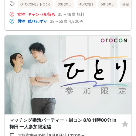
OTOCON(オトコン)
30代向け
40代向け
50代向け
個室
女性
キャンセル待ち
35〜48歳
無料
男性
残りわずか
38〜52歳
4,800円
マッチング婚活パーティー・街コン 8/8 11時00分 in
梅田 一人参加限定編
大阪市内その他 | 8月8日(土) 11:00〜