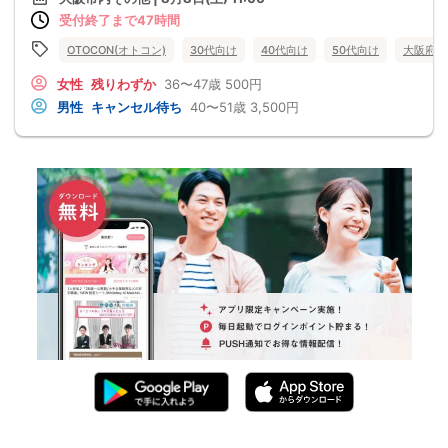
受付終了まで47時間
OTOCON(オトコン)
30代向け
40代向け
50代向け
大阪府
女性
残りわずか
36〜47歳
500円
男性
キャンセル待ち
40〜51歳
3,500円