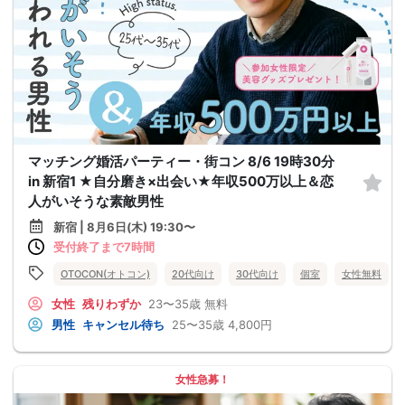
マッチング婚活パーティー・街コン 8/6 19時30分
in 新宿1 ★自分磨き×出会い★年収500万以上＆恋
人がいそうな素敵男性
新宿 | 8月6日(木) 19:30〜
受付終了まで7時間
OTOCON(オトコン)
20代向け
30代向け
個室
女性無料
女性
残りわずか
23〜35歳
無料
男性
キャンセル待ち
25〜35歳
4,800円
女性急募！