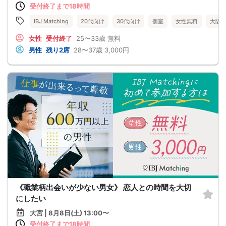
受付終了まで18時間
IBJ Matching
20代向け
30代向け
個室
女性無料
大阪
女性
受付終了
25〜33歳
無料
男性
残り2席
28〜37歳
3,000円
《職業柄出会いが少ない男女》 恋人との時間を大切
にしたい
大宮 | 8月8日(土) 13:00〜
受付終了まで18時間