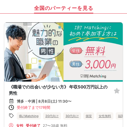
全国のパーティーを見る
《職場での出会いが少ない方》 年収500万円以上の
男性
博多・中洲 | 8月8日(土) 11:30〜
受付終了まで17時間
IBJ Matching
20代向け
30代向け
個室
女性無料
福岡
女性
受付終了
27〜38歳
無料