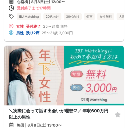
心斎橋 | 8月8日(土) 12:00〜
受付終了まで17時間
IBJ Matching
20代向け
30代向け
個室
女性無料
大阪
女性
受付終了
25〜31歳
無料
男性
残り2席
25〜31歳
3,000円
＼実際に会って話す出会いが理想♡／ 年収600万円
以上の男性
梅田 | 8月8日(土) 13:00〜