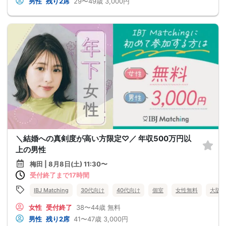
男性
残り2席
29〜49歳
3,000円
＼結婚への真剣度が高い方限定♡／ 年収500万円以
上の男性
梅田 | 8月8日(土) 11:30〜
受付終了まで17時間
IBJ Matching
30代向け
40代向け
個室
女性無料
大阪
女性
受付終了
38〜44歳
無料
男性
残り2席
41〜47歳
3,000円