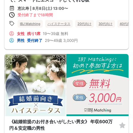
恵比寿 | 8月8日(土) 13:00〜
受付終了まで18時間
IBJ Matching
ハイステータス
20代向け
30代向け
40代向
女性
残り1席
19〜39歳
無料
男性
受付終了
29〜49歳
3,000円
《結婚前提のお付き合いがしたい男女》 年収600万
円＆安定職の男性