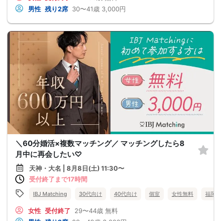
男性
残り2席
30〜41歳
3,000円
＼60分婚活×複数マッチング／ マッチングしたら8
月中に再会したい♡
天神・大名 | 8月8日(土) 11:30〜
受付終了まで17時間
IBJ Matching
30代向け
40代向け
個室
女性無料
福岡
女性
受付終了
29〜44歳
無料