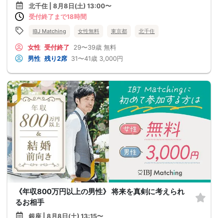
北千住 | 8月8日(土) 13:00〜
受付終了まで18時間
IBJ Matching
女性無料
東京都
北千住
女性
受付終了
29〜39歳
無料
男性
残り2席
31〜41歳
3,000円
《年収800万円以上の男性》 将来を真剣に考えられ
るお相手
銀座 | 8月8日(土) 13:15〜