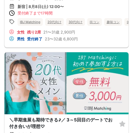
新宿 | 8月8日(土) 12:00〜
受付終了まで17時間
IBJ Matching
20代向け
30代向け
街コン
趣味コン
体
女性
残り2席
21〜31歳
2,900円
男性
受付終了
23〜32歳
6,800円
＼早期進展も期待できる♪／ 3～5回目のデートでお
付き合いが理想♡