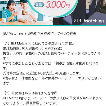
IBJ Matching（旧PARTY☆PARTY）の4つの特長
【1】IBJ Matchingに初めてご参加された方限定
累計動員数510万突破のIBJ Matchingに
男性3,000円・女性0円のお試し価格でパーティーをお試しできま
す！
※すでに参加したことがある方は 「初参加価格」対象外となりま
す。
受付時に定価との差額分のお支払いをお願いします 。
※食事付き・体験型など一部対象外のパーティー・エリアがござい
ます。
【2】男女差は±2～3名様までを徹底
IBJ Matchingでは、パーティーの参加人数の男女差が±2～3名まで
となるように、徹底管理しています。