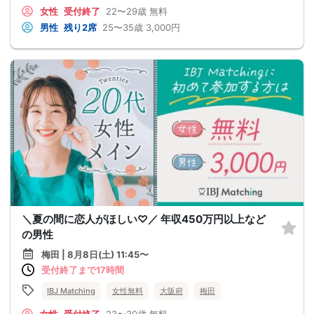
女性
受付終了
22〜29歳
無料
男性
残り2席
25〜35歳
3,000円
＼夏の間に恋人がほしい♡／ 年収450万円以上など
の男性
梅田 | 8月8日(土) 11:45〜
受付終了まで17時間
IBJ Matching
女性無料
大阪府
梅田