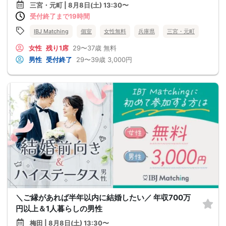
三宮・元町 | 8月8日(土) 13:30〜
受付終了まで19時間
IBJ Matching
個室
女性無料
兵庫県
三宮・元町
女性
残り1席
29〜37歳
無料
男性
受付終了
29〜39歳
3,000円
＼ご縁があれば半年以内に結婚したい／ 年収700万
円以上＆1人暮らしの男性
梅田 | 8月8日(土) 13:30〜