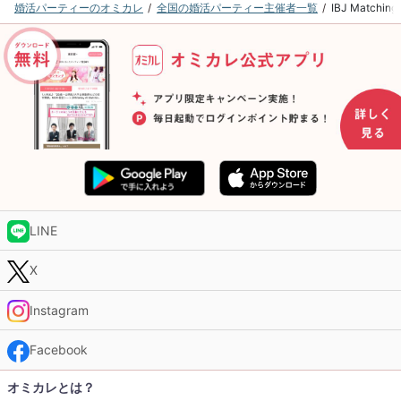
婚活パーティーのオミカレ
全国の婚活パーティー主催者一覧
IBJ Matc
LINE
X
Instagram
Facebook
オミカレとは？