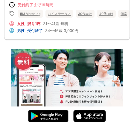
受付終了まで19時間
IBJ Matching
ハイステータス
30代向け
40代向け
個室
女性
残り1席
31〜41歳
無料
男性
受付終了
34〜46歳
3,000円