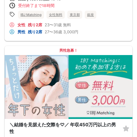
受付終了まで18時間
IBJ Matching
女性無料
東京都
銀座
女性
残り2席
23〜31歳
無料
男性
残り2席
27〜36歳
3,000円
男性急募！
＼結婚を見据えた交際を♡／ 年収450万円以上の男
性