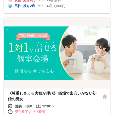
女性
受付終了
23〜30歳
無料
男性
残り2席
25〜34歳
3,000円
《尊重し合える夫婦が理想》 職場で出会いがない初
婚の男女
池袋 | 8月8日(土) 12:00〜
受付終了まで17時間