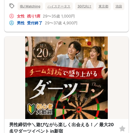
IBJ Matching
ハイステータス
30代向け
東京都
池袋
女性
残り1席
29〜35歳
1,000円
男性
受付終了
29〜37歳
4,900円
男性締切中＼遊びながら楽しく出会える！／ 最大20
名♡ダーツイベント in新宿