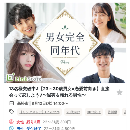
13名様突破中♪【23～30歳男女×恋愛前向き】直接
会って恋しよう♪〜誠実＆頼れる男性〜
高松市 | 8月12日(水) 14:00〜
【リンクストア】LinkStore
20代向け
30代向け
香川県
高
女性
残り3席
22〜31歳
300円
男性
受付終了
22〜31歳
4,800円