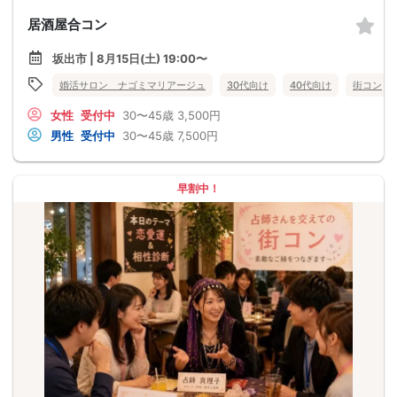
居酒屋合コン
坂出市 | 8月15日(土) 19:00〜
婚活サロン ナゴミマリアージュ
30代向け
40代向け
街コン
女性
受付中
30〜45歳
3,500円
男性
受付中
30〜45歳
7,500円
早割中！