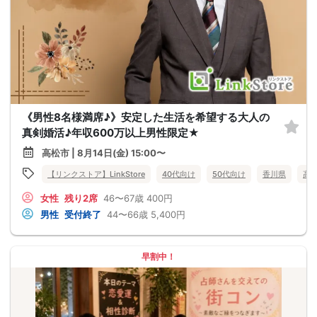
《男性8名様満席♪》安定した生活を希望する大人の
真剣婚活♪年収600万以上男性限定★
高松市 | 8月14日(金) 15:00〜
【リンクストア】LinkStore
40代向け
50代向け
香川県
高
女性
残り2席
46〜67歳
400円
男性
受付終了
44〜66歳
5,400円
早割中！