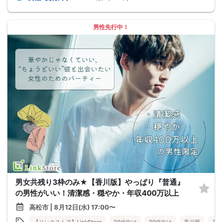
男性先行中！
男女共残り3枠のみ★【香川版】やっぱり『普通』
の男性がいい！清潔感・穏やか・年収400万以上
高松市 | 8月12日(水) 17:00〜
【リンクストア】LinkStore
20代向け
30代向け
香川県
高