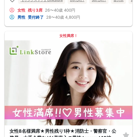
女性
残り3席
26〜40歳
400円
男性
受付終了
28〜40歳
4,800円
女性満席！
女性8名様満席★男性残り1枠★消防士・警察官・公