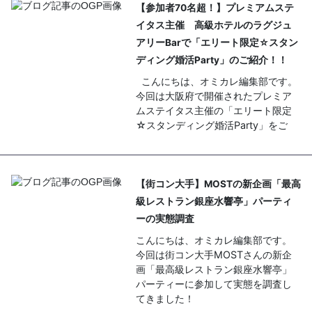
【参加者70名超！】プレミアムステ
イタス主催 高級ホテルのラグジュ
アリーBarで「エリート限定☆スタン
ディング婚活Party」のご紹介！！
こんにちは、オミカレ編集部です。
今回は大阪府で開催されたプレミア
ムステイタス主催の「エリート限定
☆スタンディング婚活Party」をご
【街コン大手】MOSTの新企画「最高
級レストラン銀座水響亭」パーティ
ーの実態調査
こんにちは、オミカレ編集部です。
今回は街コン大手MOSTさんの新企
画「最高級レストラン銀座水響亭」
パーティーに参加して実態を調査し
てきました！