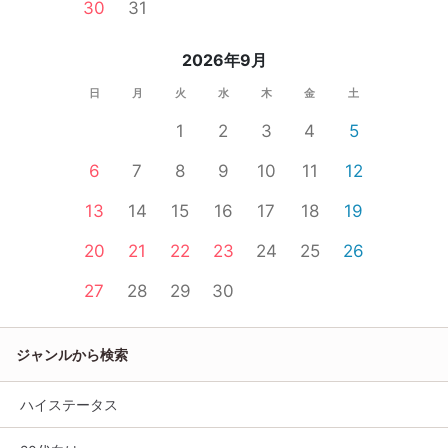
30
31
2026年9月
日
月
火
水
木
金
土
1
2
3
4
5
6
7
8
9
10
11
12
13
14
15
16
17
18
19
20
21
22
23
24
25
26
27
28
29
30
ジャンルから検索
ハイステータス