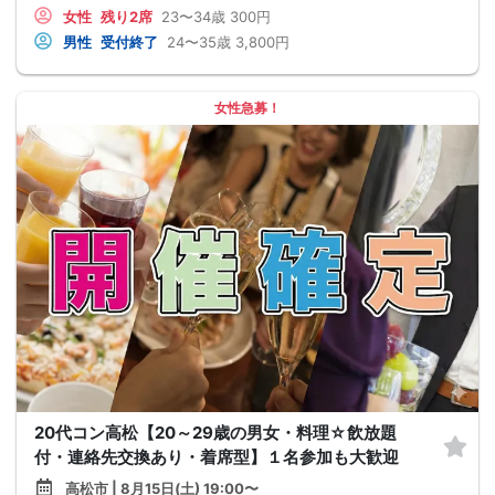
女性
残り2席
23〜34歳
300円
男性
受付終了
24〜35歳
3,800円
女性急募！
20代コン高松【20～29歳の男女・料理☆飲放題
付・連絡先交換あり・着席型】１名参加も大歓迎
高松市 | 8月15日(土) 19:00〜