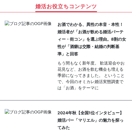
婚活お役立ちコンテンツ
お酒でわかる、異性の本音・本性！
婚活者が「お酒が飲める婚活パーテ
ィー・街コン」を選ぶ理由。8割の女
性が「酒癖は交際・結婚の判断基
準」と回答
もう間もなく新年度。 歓送迎会やお
花見など、お酒を飲む機会も増える
季節になってきました。 ということ
で、今回のオミカレ婚活実態調査で
は「お酒」をテーマに
2024年秋【全国1位インタビュー】
婚活バー「マリエル」の魅力を探っ
てみた