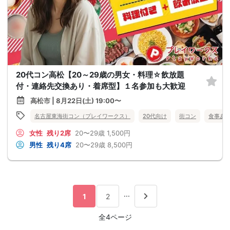
20代コン高松【20～29歳の男女・料理☆飲放題
付・連絡先交換あり・着席型】１名参加も大歓迎
高松市 | 8月22日(土) 19:00〜
名古屋東海街コン（プレイワークス）
20代向け
街コン
食事あ
女性
残り2席
20〜29歳
1,500円
男性
残り4席
20〜29歳
8,500円
...
1
2
全4ページ