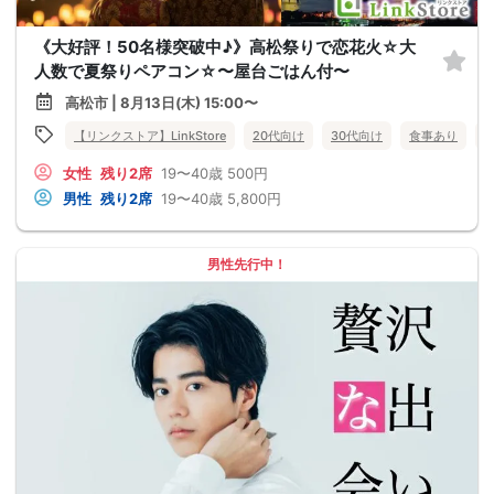
《大好評！50名様突破中♪》高松祭りで恋花火☆大
人数で夏祭りペアコン☆〜屋台ごはん付〜
高松市 | 8月13日(木) 15:00〜
【リンクストア】LinkStore
20代向け
30代向け
食事あり
女性
残り2席
19〜40歳
500円
男性
残り2席
19〜40歳
5,800円
男性先行中！