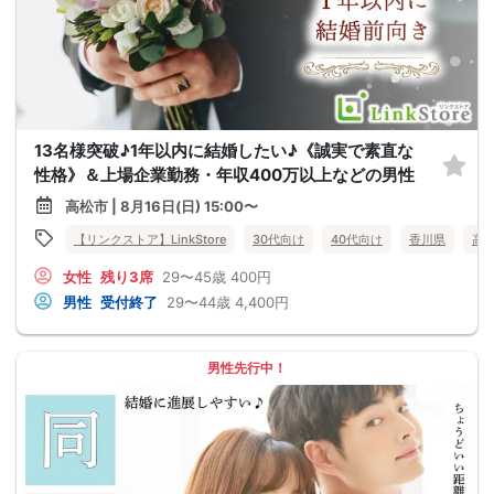
13名様突破♪1年以内に結婚したい♪《誠実で素直な
性格》＆上場企業勤務・年収400万以上などの男性
高松市 | 8月16日(日) 15:00〜
【リンクストア】LinkStore
30代向け
40代向け
香川県
高
女性
残り3席
29〜45歳
400円
男性
受付終了
29〜44歳
4,400円
男性先行中！