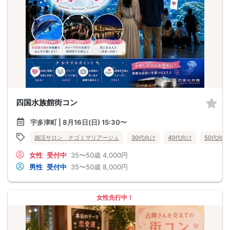
四国水族館街コン
宇多津町 | 8月16日(日) 15:30〜
婚活サロン ナゴミマリアージュ
30代向け
40代向け
50代向け
女性
受付中
35〜50歳
4,000円
男性
受付中
35〜50歳
8,000円
女性先行中！