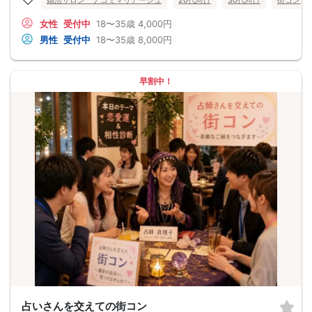
婚活サロン ナゴミマリアージュ
20代向け
30代向け
街コン
女性
受付中
18〜35歳
4,000円
男性
受付中
18〜35歳
8,000円
早割中！
占いさんを交えての街コン