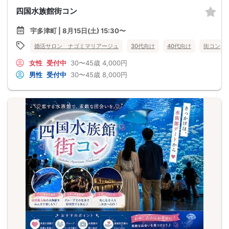
四国水族館街コン
宇多津町 | 8月15日(土) 15:30〜
婚活サロン ナゴミマリアージュ
30代向け
40代向け
街コン
女性
受付中
30〜45歳
4,000円
男性
受付中
30〜45歳
8,000円