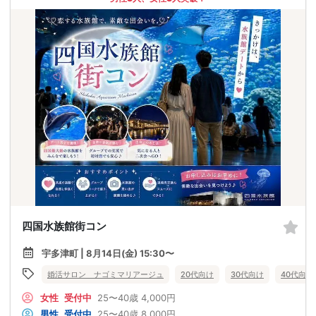
四国水族館街コン
宇多津町 | 8月14日(金) 15:30〜
婚活サロン ナゴミマリアージュ
20代向け
30代向け
40代向け
女性
受付中
25〜40歳
4,000円
男性
受付中
25〜40歳
8,000円