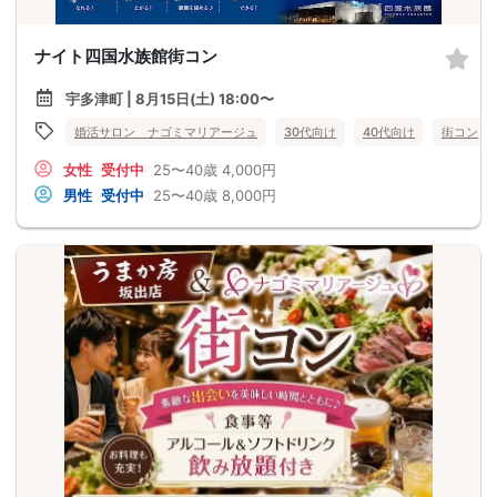
ナイト四国水族館街コン
宇多津町 | 8月15日(土) 18:00〜
婚活サロン ナゴミマリアージュ
30代向け
40代向け
街コン
女性
受付中
25〜40歳
4,000円
男性
受付中
25〜40歳
8,000円