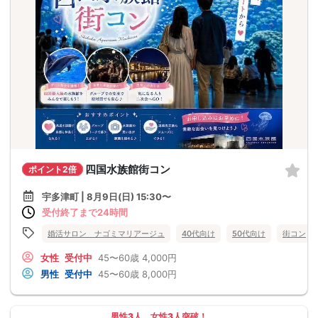
四国水族館街コン
ポイント2倍
宇多津町 | 8月9日(日) 15:30〜
受付終了まで24時間
婚活サロン ナゴミマリアージュ
40代向け
50代向け
街コン
女性
受付中
45〜60歳
4,000円
男性
受付中
45〜60歳
8,000円
男性3人、女性3人突破！