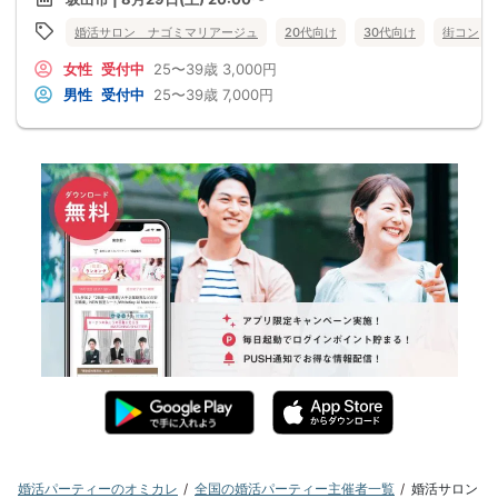
婚活サロン ナゴミマリアージュ
20代向け
30代向け
街コン
女性
受付中
25〜39歳
3,000円
男性
受付中
25〜39歳
7,000円
婚活パーティーのオミカレ
全国の婚活パーティー主催者一覧
婚活サロン 