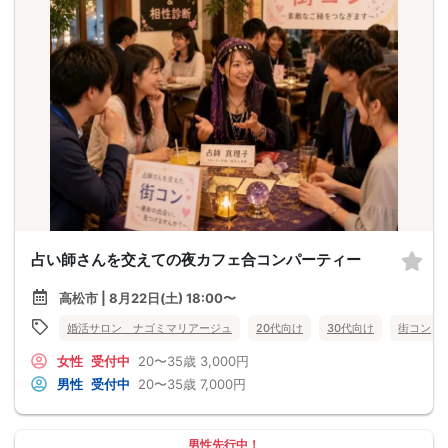
占い師さんを交えての夜カフェ合コンパーティー
高松市 | 8月22日(土) 18:00〜
婚活サロン ナゴミマリアージュ
20代向け
30代向け
街コン
女性
受付中
20〜35歳
3,000円
男性
受付中
20〜35歳
7,000円
男性先行中！