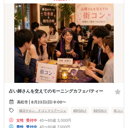
占い師さんを交えてのモーニングカフェパティー
高松市 | 8月23日(日) 9:00〜
婚活サロン ナゴミマリアージュ
40代向け
50代向け
街コン
女性
受付中
45〜60歳
3,000円
男性
受付中
45〜60歳
7,000円