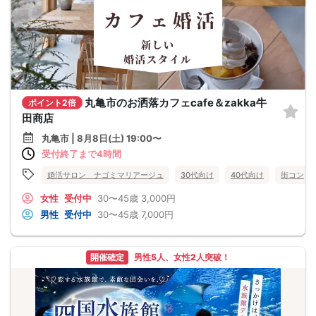
丸亀市のお洒落カフェcafe＆zakka牛
ポイント2倍
田商店
丸亀市 | 8月8日(土) 19:00〜
受付終了まで4時間
婚活サロン ナゴミマリアージュ
30代向け
40代向け
街コン
女性
受付中
30〜45歳
3,000円
男性
受付中
30〜45歳
7,000円
開催確定
男性5人、女性2人突破！