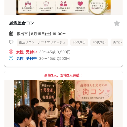
居酒屋合コン
坂出市 | 8月15日(土) 19:00〜
婚活サロン ナゴミマリアージュ
30代向け
40代向け
街コン
女性
受付中
30〜45歳
3,500円
男性
受付中
30〜45歳
7,500円
男性3人、女性2人突破！