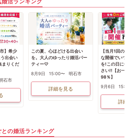
気婚活ランキング
石市】希少
この夏、心ほどける出会い
【当月1回のみ/明
違う出会い
を。大人のゆったり婚活パー
な開催でいつもと
集まりくだ
ティー♡
を!この日にぜひお
】
さい!!【お一人で
8月9日
15:00〜
明石市
98％】
明石市
9月6日
15:00〜
詳細を見る
る
詳細を見
ごとの婚活ランキング