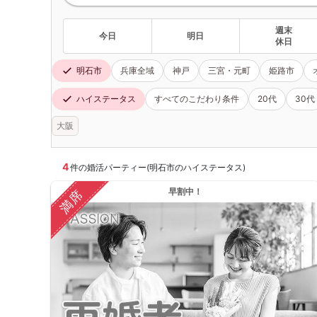
週末
今日
明日
休日
明石市
兵庫全域
神戸
三宮・元町
姫路市
ハイステータス
すべてのこだわり条件
20代
30代
大阪
4
件の婚活パーティー(明石市のハイステータス)
早割中！
満席