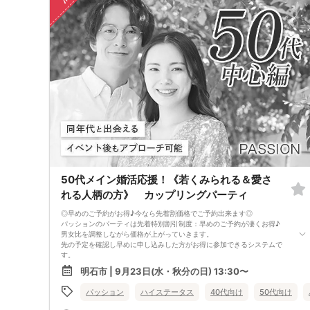
お一人様でも安心してご参加下さい。
出会いはまずは行動から！パッションのパーティで理想のお相手探しはい
かがですか?
スタッフが全力であなたの婚活をサポートさせて頂きます。
■パーティ中止判断タイミング
開催前日の23:00までに最少催行人数男性2名対女性2名に満たない場合
但し、当日で急なキャンセルががあった場合には当日中止になる事もあり
ます。
50代メイン婚活応援！《若くみられる＆愛さ
れる人柄の方》 カップリングパーティ
◎早めのご予約がお得♪今なら先着割価格でご予約出来ます◎
パッションのパーティは先着特別割引制度：早めのご予約が凄くお得♪
男女比を調整しながら価格が上がっていきます。
先の予定を確認し早めに申し込みした方がお得に参加できるシステムで
す。
現在表示されている価格が今の先着割価格となります。
明石市 | 9月23日(水・秋分の日) 13:30〜
=========================
【パーティ内容】
パッション
ハイステータス
40代向け
50代向け
若く見える方 愛される人柄の方
健康に気を使っている容姿を褒められる