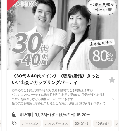
お一人様でも安心してご参加下さい。
出会いはまずは行動から！パッションのパーティで理想のお相手探しはい
かがですか?
スタッフが全力であなたの婚活をサポートさせて頂きます。
■パーティ中止判断タイミング
開催前日の23:00までに最少催行人数男性2名対女性2名に満たない場合
但し、当日で急なキャンセルががあった場合には当日中止になる事もあり
ます。
《30代＆40代メイン》《恋活/婚活》きっと
いい出会いカップリングパーティ
◎早めのご予約がお得♪今なら先着割価格でご予約出来ます◎
パッションのパーティは先着特別割引制度：早めのご予約が凄くお得♪
男女比を調整しながら価格が上がっていきます。
先の予定を確認し早めに申し込みした方がお得に参加できるシステムで
す。
現在表示されている価格が今の先着割価格となります。
明石市 | 9月23日(水・秋分の日) 15:20〜
=========================
【パーティ内容】
バツイチ・再婚
パッション
女性無料
ハイステータス
公務員
兵庫県
30代向け
明石市
40代向け
バツイチ
★連絡先交換率80％以上確定★
大人の恋活パーティ