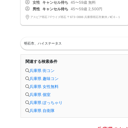
女性
キャンセル待ち
45〜59歳
無料
告白されたことがある 表裏なくいつも笑顔♪
年齢が近いので共通することが多いので話題には事欠きません。
男性
キャンセル待ち
45〜59歳
2,500円
若く見られるというのは容姿条件にあげられがちですが 容姿というより
も雰囲気お人柄が大事
アスピア明石７Fウイズ明石 〒673-0886 兵庫県明石市東仲ノ町６−１
シニア婚は成婚に拘らず気軽にお食事やお茶を一緒にできるパートナーを
見つける気持ちで
カップリングの期待も高まるパーティーです。
=========================
パッションのパーティーは男性90％以上/女性70％以上が1人参加です。
お一人様でも安心してご参加下さい。
明石市、ハイステータス
出会いはまずは行動から！パッションのパーティで理想のお相手探しはい
かがですか?
スタッフが全力であなたの婚活をサポートさせて頂きます。
■パーティ中止判断タイミング
関連する検索条件
開催前日の23:00までに最少催行人数男性2名対女性2名に満たない場合
但し、当日で急なキャンセルががあった場合には当日中止になる事もあり
兵庫県 街コン
ます。
兵庫県 趣味コン
兵庫県 女性無料
兵庫県 個室
兵庫県 ぽっちゃり
兵庫県 自衛隊