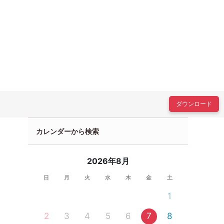
ダウンロード
カレンダーから検索
2026年8月
日
月
火
水
木
金
土
1
2
3
4
5
6
7
8