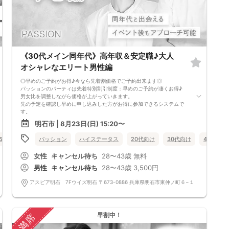
《30代メイン同年代》高年収＆安定職♪大人
オシャレなエリート男性編
◎早めのご予約がお得♪今なら先着割価格でご予約出来ます◎
パッションのパーティは先着特別割引制度：早めのご予約が凄くお得♪
男女比を調整しながら価格が上がっていきます。
先の予定を確認し早めに申し込みした方がお得に参加できるシステムで
す。
現在表示されている価格が今の先着割価格となります。
明石市 | 8月23日(日) 15:20〜
=========================
【パーティ内容】
50代向け
バツイチ・再婚
パッション
ハイステータス
女性無料
公務員
20代向け
兵庫県
30代向け
明石市
40代向け
Passionパーティでは多くの方と出会えるという喜びの意見の反面
１対１で話す時間があまりにも短く、相手の事がよくわからないという意
女性
キャンセル待ち
28〜43歳
無料
見もあります。
更に・・・女性の方にとって将来の生活を考えるなら男性の年収って大事
男性
キャンセル待ち
28〜43歳
3,500円
ですよね。
その点もエグゼクティブパーティでは男性に源泉徴収、給料明細等を全員
アスピア明石 7Fウイズ明石 〒673-0886 兵庫県明石市東仲ノ町６−１
提示してもらってるので安心
きっちり年収確認しているパーティ業者は実はほとんど無いのが現状で
す。
真剣に相手を探す方は是非！お勧めパーティです。
早割中！
満席
=========================
パッションのパーティーは男性90％以上/女性70％以上が1人参加です。