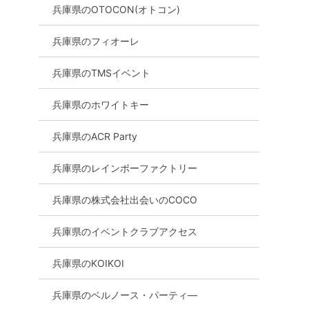
兵庫県のOTOCON(オトコン)
兵庫県のフィオーレ
兵庫県のTMSイベント
兵庫県のホワイトキー
！】【50
【15名規模！ 女性残2席！】
【10名規模！ 男
ーティー・
【選べるドリンク＆お菓子付
好！】【結婚前向
兵庫県のACR Party
出会い～
き♪】【40代限定】個室婚活
編】婚活パーティ
パーティー～真剣な出会い～
ン ～真剣な出会
姫路市
兵庫県のレインボーファクトリー
8月8日
15:00〜
8月8日
15:30〜
る
三宮・元町
兵庫県の株式会社出会いのCOCO
詳細を
詳細を見る
兵庫県のイベントクラブアクセス
兵庫県のKOIKOI
兵庫県のベルノース・パーティ―