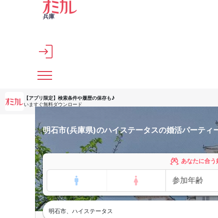
メインコンテンツへスキップ
兵庫
【アプリ限定】
検索条件や履歴の保存も♪
いますぐ無料ダウンロード
明石市(兵庫県)のハイステータスの婚活パーティ
あなたに合う
明石市、ハイステータス