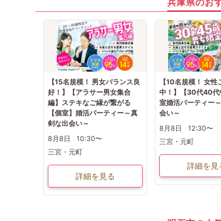
兵庫県のお
【15名規模！ 男女バランス良
【10名規模！ 女
好！】【アラサー男女集合
中！】【30代40
編】ステキなご縁が繋がる
室婚活パーティー
【個室】婚活パーティー～真
会い～
剣な出会い～
8月8日
12:30〜
8月8日
10:30〜
三宮・元町
三宮・元町
詳細を見
詳細を見る