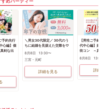
すすめパーティー
性ご予約先行
＼男女30代限定／ 30代のう
【男性ご予約先行中
代中心編】個
ちに結婚を見据えた交際を♡
代中心編】婚活パ
～真剣な出
街コン ～真剣な
8月8日
13:30〜
8月8日
13:30〜
三宮・元町
詳細を見
詳細を見る
る