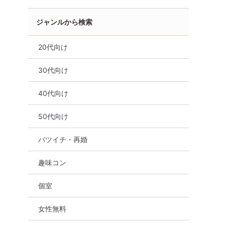
ジャンルから検索
20代向け
30代向け
40代向け
50代向け
バツイチ・再婚
女性無料
公務員
兵庫県
明石市
バツイチ・再婚
趣味コン
個室
女性無料