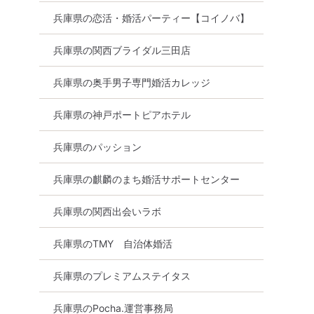
兵庫県の恋活・婚活パーティー【コイノバ】
兵庫県の関西ブライダル三田店
兵庫県の奥手男子専門婚活カレッジ
兵庫県の神戸ポートピアホテル
石市】希少
【㊚残1㊛特割残1】＜理想の
【女性早割8/23
違う出会い
旦那 の条件を満たす男性限定
恋≫応援企画！男性
集まりくだ
＞㊚30～42歳㊛28～39歳
女性40～56歳
兵庫県のパッション
の参加率
8月8日
18:30〜
明石市
8月29日
18:30
兵庫県の麒麟のまち婚活サポートセンター
明石市
詳細を見る
詳細を
兵庫県の関西出会いラボ
る
兵庫県のTMY 自治体婚活
兵庫県のプレミアムステイタス
兵庫県のPocha.運営事務局