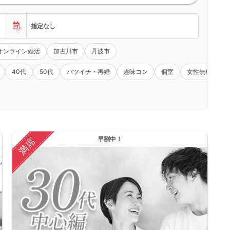
指定なし
オンライン婚活
加古川市
丹波市
40代
50代
バツイチ・再婚
趣味コン
個室
女性無料
早割中！
満席