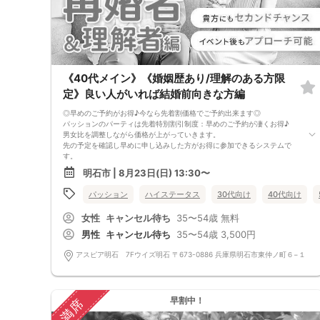
《40代メイン》《婚姻歴あり/理解のある方限
定》良い人がいれば結婚前向きな方編
◎早めのご予約がお得♪今なら先着割価格でご予約出来ます◎
パッションのパーティは先着特別割引制度：早めのご予約が凄くお得♪
男女比を調整しながら価格が上がっていきます。
先の予定を確認し早めに申し込みした方がお得に参加できるシステムで
す。
現在表示されている価格が今の先着割価格となります。
明石市 | 8月23日(日) 13:30〜
=========================
【パーティ内容】
パッション
ハイステータス
30代向け
40代向け
再婚をお考えの方同士、または再婚に理解のある方の真面目な出会いのパ
ーティーです。
女性
キャンセル待ち
35〜54歳
無料
通常の婚活パーティーでも再婚希望者の方が参加されていますが、
やはり、婚姻歴があるということを知った上で知り合った方がお互いに気
男性
キャンセル待ち
35〜54歳
3,500円
兼ねなく話せますし
理解してもらえる人に出会えるという事でカップルになる率は毎回非常に
アスピア明石 7Fウイズ明石 〒673-0886 兵庫県明石市東仲ノ町６−１
高いです。
再婚希望者の方、またお相手の婚歴を問わない理解のある方、
一度経験したからこそ、見えてきた大切なものがあります
貴方にもきっとセカンド・チャンスはあります！
早割中！
満席
=========================
パッションのパーティーは男性90％以上/女性70％以上が1人参加です。