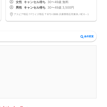
女性
キャンセル待ち
30〜49歳
無料
最近出会いがない・・結婚まではまだ考えていないけど・・
まずは知り合ってからと考える方って意外と多いです。
男性
キャンセル待ち
30〜49歳
3,500円
カップリング茶話会とは婚活パーティのように数組だけがカップルになり
後は残念・・
アスピア明石７Fウイズ明石 〒673-0886 兵庫県明石市東仲ノ町６−１
というのではなく参加者全員にチャンスがあります。
１対１のフリートークタイム～中間印象カード
そして大好評の封筒を使ってのメルアド交換により
毎回なんと8割以上の方がメルアド交換できてます。
パーティ後お食事等行かれる方も多いようです。
貴方も参加してみませんか？
条件変更
=========================
パッションのパーティーは男性90％以上/女性70％以上が1人参加です。
お一人様でも安心してご参加下さい。
出会いはまずは行動から！パッションのパーティで理想のお相手探しはい
かがですか?
スタッフが全力であなたの婚活をサポートさせて頂きます。
■パーティ中止判断タイミング
開催前日の23:00までに最少催行人数男性2名対女性2名に満たない場合
但し、当日で急なキャンセルががあった場合には当日中止になる事もあり
ます。