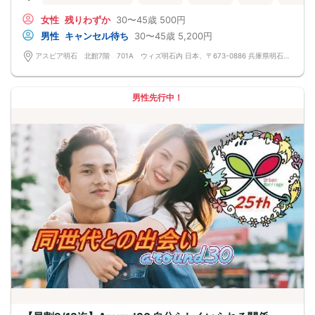
女性
残りわずか
30〜45歳
500円
男性
キャンセル待ち
30〜45歳
5,200円
アスピア明石 北館7階 701A ウィズ明石内 日本、〒673-0886 兵庫県明石市東仲ノ町３−２４
男性先行中！