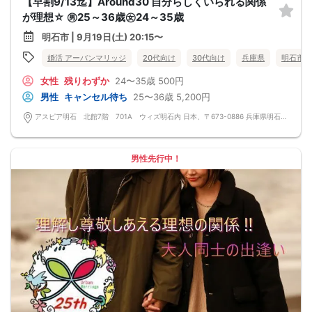
【早割9/13迄】Around30 自分らしくいられる関係
が理想☆ ㊚25～36歳㊛24～35歳
明石市 | 9月19日(土) 20:15〜
婚活 アーバンマリッジ
20代向け
30代向け
兵庫県
明石市
女性
残りわずか
24〜35歳
500円
男性
キャンセル待ち
25〜36歳
5,200円
アスピア明石 北館7階 701A ウィズ明石内 日本、〒673-0886 兵庫県明石市東仲ノ町３−２４
男性先行中！