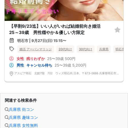
【早割9/23迄】いい人がいれば結婚前向き婚活
25～39歳 男性穏やか＆優しい方限定
明石市 | 9月27日(日) 15:15〜
婚活 アーバンマリッジ
20代向け
30代向け
兵庫県
明石市
女性
残りわずか
25〜39歳
500円
男性
キャンセル待ち
25〜39歳
5,200円
アスピア明石 北館7階 702 ウィズ明石内 日本、〒673-0886 兵庫県明石市東仲ノ町３−２４
関連する検索条件
兵庫県 街コン
兵庫県 趣味コン
兵庫県 女性無料