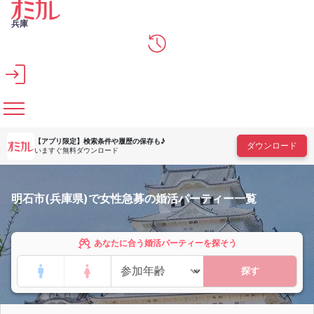
メインコンテンツへスキップ
兵庫
【アプリ限定】
検索条件や履歴の保存も♪
ダウンロード
いますぐ無料ダウンロード
明石市(兵庫県)で女性急募の婚活パーティー一覧
あなたに合う婚活パーティーを探そう
探す