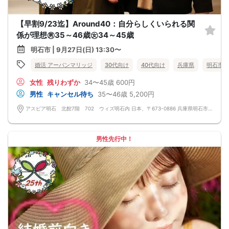
【早割9/23迄】Around40：自分らしくいられる関
係が理想㊚35～46歳㊛34～45歳
明石市 | 9月27日(日) 13:30〜
婚活 アーバンマリッジ
30代向け
40代向け
兵庫県
明石市
女性
残りわずか
34〜45歳
600円
男性
キャンセル待ち
35〜46歳
5,200円
アスピア明石 北館7階 702 ウィズ明石内 日本、〒673-0886 兵庫県明石市東仲ノ町３−２４
男性先行中！