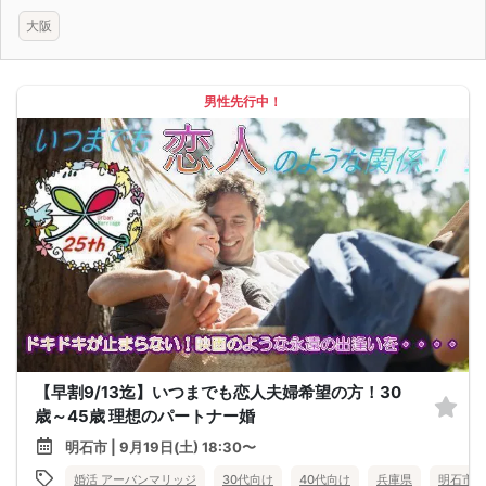
大阪
男性先行中！
【早割9/13迄】いつまでも恋人夫婦希望の方！30
歳～45歳 理想のパートナー婚
明石市 | 9月19日(土) 18:30〜
婚活 アーバンマリッジ
30代向け
40代向け
兵庫県
明石市