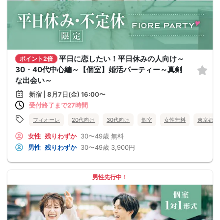
平日に恋したい！平日休みの人向け～
ポイント2倍
30・40代中心編～【個室】婚活パーティー～真剣
な出会い～
新宿 | 8月7日(金) 16:00〜
受付終了まで27時間
フィオーレ
20代向け
30代向け
個室
女性無料
東京都
女性
残りわずか
30〜49歳
無料
男性
残りわずか
30〜49歳
3,900円
男性先行中！