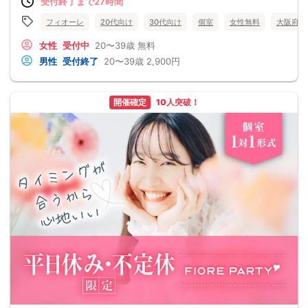
受付終了まで27時間
フィオーレ
20代向け
30代向け
個室
女性無料
大阪府
女性
受付中
20〜39歳
無料
男性
受付終了
20〜39歳
2,900円
開催確定
10人突破！