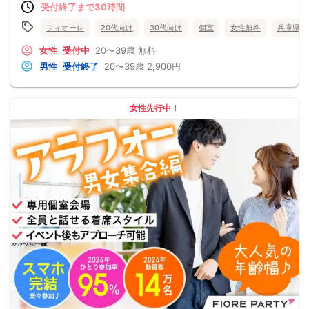
受付終了まで30時間
フィオーレ
20代向け
30代向け
個室
女性無料
兵庫県
女性
受付中
20〜39歳
無料
男性
受付終了
20〜39歳
2,900円
女性先行中！