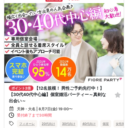
【12名規模！ 男性ご予約先行中！】
ポイント2倍
【30代40代中心編】個室婚活パーティー～真剣な
出会い～
天神・大名 | 8月7日(金) 19:00〜
受付終了まで30時間
フィオーレ
20代向け
30代向け
40代向け
個室
女性無