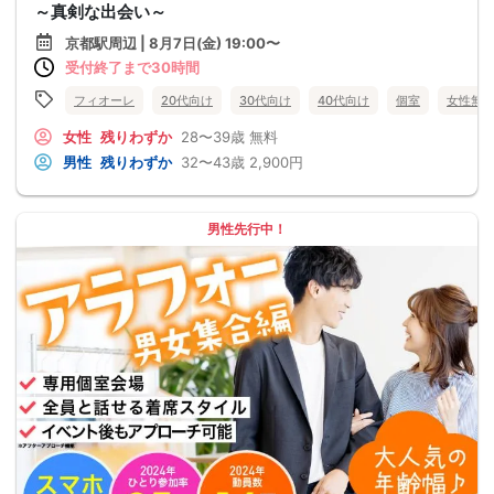
～真剣な出会い～
京都駅周辺 | 8月7日(金) 19:00〜
受付終了まで30時間
フィオーレ
20代向け
30代向け
40代向け
個室
女性無
女性
残りわずか
28〜39歳
無料
男性
残りわずか
32〜43歳
2,900円
男性先行中！