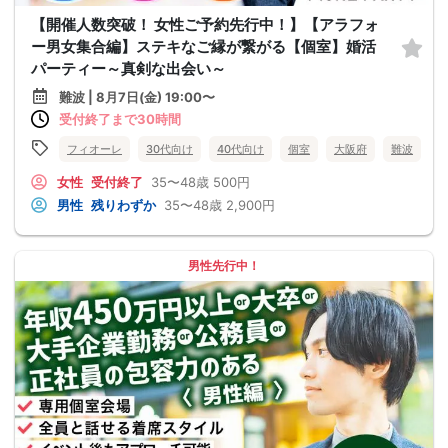
【開催人数突破！ 女性ご予約先行中！】【アラフォ
ー男女集合編】ステキなご縁が繋がる【個室】婚活
パーティー～真剣な出会い～
難波 | 8月7日(金) 19:00〜
受付終了まで30時間
フィオーレ
30代向け
40代向け
個室
大阪府
難波
女性
受付終了
35〜48歳
500円
男性
残りわずか
35〜48歳
2,900円
男性先行中！