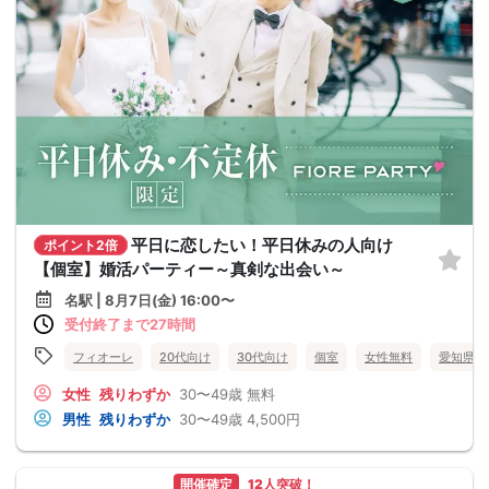
平日に恋したい！平日休みの人向け
ポイント2倍
【個室】婚活パーティー～真剣な出会い～
名駅 | 8月7日(金) 16:00〜
受付終了まで27時間
フィオーレ
20代向け
30代向け
個室
女性無料
愛知県
女性
残りわずか
30〜49歳
無料
男性
残りわずか
30〜49歳
4,500円
開催確定
12人突破！