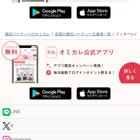
婚活パーティーのオミカレ
全国の婚活パーティー主催者一覧
フィオーレの
LINE
X
Instagram