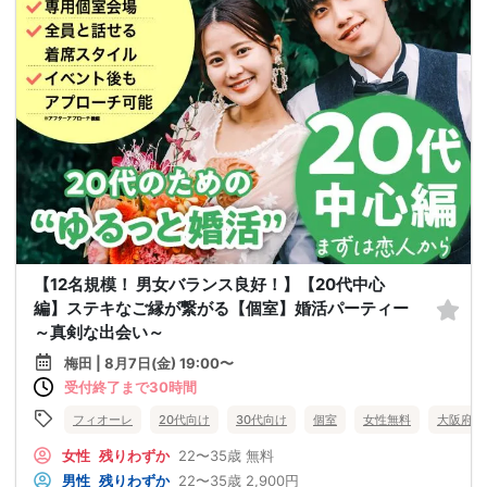
【12名規模！ 男女バランス良好！】【20代中心
編】ステキなご縁が繋がる【個室】婚活パーティー
～真剣な出会い～
梅田 | 8月7日(金) 19:00〜
受付終了まで30時間
フィオーレ
20代向け
30代向け
個室
女性無料
大阪府
女性
残りわずか
22〜35歳
無料
男性
残りわずか
22〜35歳
2,900円