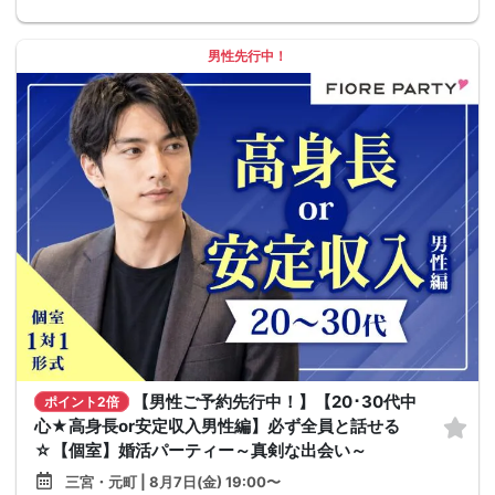
男性先行中！
【男性ご予約先行中！】【20･30代中
ポイント2倍
心★高身長or安定収入男性編】必ず全員と話せる
☆【個室】婚活パーティー～真剣な出会い～
三宮・元町 | 8月7日(金) 19:00〜