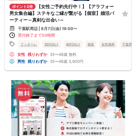
【女性ご予約先行中！】【アラフォー
ポイント2倍
男女集合編】ステキなご縁が繋がる【個室】婚活パ
ーティー～真剣な出会い～
千葉駅周辺 | 8月7日(金) 19:00〜
受付終了まで30時間
フィオーレ
30代向け
40代向け
個室
女性無料
千葉県
女性
残りわずか
35〜48歳
無料
男性
残りわずか
35〜48歳
3,900円