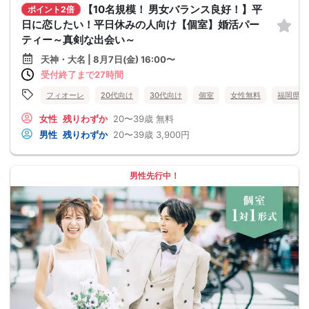
【10名規模！ 男女バランス良好！】平
ポイント2倍
日に恋したい！平日休みの人向け【個室】婚活パー
ティー～真剣な出会い～
天神・大名 | 8月7日(金) 16:00〜
受付終了まで27時間
フィオーレ
20代向け
30代向け
個室
女性無料
福岡県
女性
残りわずか
20〜39歳
無料
男性
残りわずか
20〜39歳
3,900円
男性先行中！