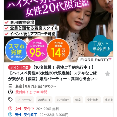
【10名規模！ 男性ご予約先行中！】
ポイント2倍
【ハイスペ男性VS女性20代限定編】ステキなご縁
が繋がる【個室】婚活パーティー～真剣な出会い～
新宿 | 8月7日(金) 19:00〜
受付終了まで30時間
フィオーレ
20代向け
30代向け
個室
女性無料
東京都
女性
受付中
20〜29歳
無料
男性
受付終了
22〜33歳
3,900円