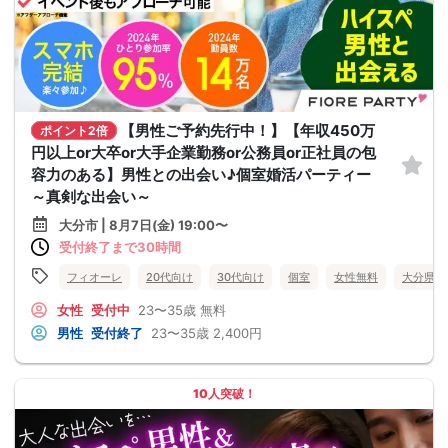
【男性ご予約先行中！】【年収450万
ポイント2倍
円以上or大卒or大手企業勤務or公務員or正社員の包
容力のある】男性との出会い♪個室婚活パーティー
～真剣な出会い～
大分市 | 8月7日(金) 19:00〜
受付終了まで30時間
フィオーレ
20代向け
30代向け
個室
女性無料
大分県
女性
受付中
23〜35歳
無料
男性
受付終了
23〜35歳
2,400円
10人突破！