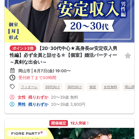
【20･30代中心★高身長or安定収入男
ポイント2倍
性編】必ず全員と話せる☆【個室】婚活パーティー
～真剣な出会い～
岡山市 | 8月7日(金) 19:00〜
受付終了まで30時間
フィオーレ
20代向け
30代向け
個室
女性無料
岡山県
女性
残りわずか
20〜39歳
無料
男性
残りわずか
20〜39歳
3,800円
開催確定
12人突破！