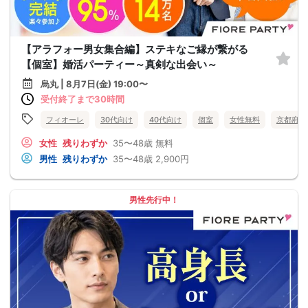
【アラフォー男女集合編】ステキなご縁が繋がる
【個室】婚活パーティー～真剣な出会い～
烏丸 | 8月7日(金) 19:00〜
受付終了まで30時間
フィオーレ
30代向け
40代向け
個室
女性無料
京都府
女性
残りわずか
35〜48歳
無料
男性
残りわずか
35〜48歳
2,900円
男性先行中！