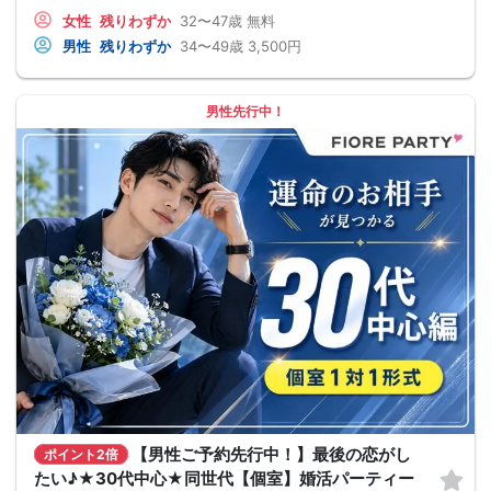
女性
残りわずか
32〜47歳
無料
男性
残りわずか
34〜49歳
3,500円
男性先行中！
【男性ご予約先行中！】最後の恋がし
ポイント2倍
たい♪★30代中心★同世代【個室】婚活パーティー