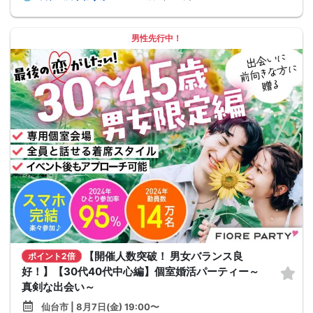
男性先行中！
【開催人数突破！ 男女バランス良
ポイント2倍
好！】【30代40代中心編】個室婚活パーティー～
真剣な出会い～
仙台市 | 8月7日(金) 19:00〜