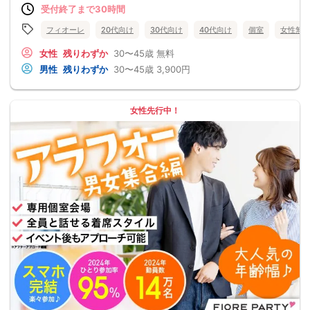
受付終了まで30時間
フィオーレ
20代向け
30代向け
40代向け
個室
女性無
女性
残りわずか
30〜45歳
無料
男性
残りわずか
30〜45歳
3,900円
女性先行中！