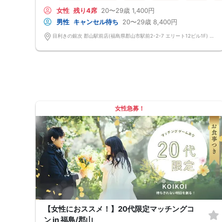
→ 恥ずかしがらずに気になる相手とつながれる！結果は本人だけにわか
女性
残り4席
20〜29歳
1,400円
るように返却されるので安心です。
■最少催行人数
男性
キャンセル待ち
20〜29歳
8,400円
男女2対2
■中止判断タイミング
目利きの銀次 郡山駅前店(福島県郡山市駅前2-2-7 エリート12ビル1F) 福島県郡山市駅前2-2-7 エリート12ビル1F
前日20時、または開催6時間前の時点で最少開催人数に満たない場合
■飲食
4品以上のコース料理＋アルコール含む飲み放題付き！
→ お酒が飲めない方にはソフトドリンクも豊富にご用意しています！
女性急募！
【女性におススメ！】20代限定マッチングコ
ン in 福島/郡山