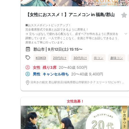
【女性におススメ！】アニメコン in 福島/郡山
■おススメポイントピックアップ！
完全着席形式で全員とお話できるように席替え！
→ 立ちっぱなしで疲れる心配もなく、必ずペアが作れるように男女比を
調整しています。一人で浮くことなく、全員と平等にお話しできるよう、
席替えも丁寧に行っています。
会話を盛り上げるプロフィールシート＆アニメ一覧表！
郡山市 | 9月12日(土) 15:15〜
→ 趣味や好みからスムーズに会話がスタート！「何を話そう…」と悩むこ
となく、共通の話題で盛り上がれます。
KOIKOI
20代向け
30代向け
街コン
趣味コン
自然なつながりをサポートするマッチングゲーム開催！
→ 恥ずかしがらずに気になる相手とつながれる！結果は本人だけにわか
女性
残り3席
20〜40歳
500円
るように返却されるので安心です。
■最少催行人数
男性
キャンセル待ち
20〜40歳
9,400円
男女2対2
■中止判断タイミング
目利きの銀次 郡山駅前店(福島県郡山市駅前2-2-7 エリート12ビル1F) 福島県郡山市駅前2-2-7 エリート12ビル1F
前日20時、または開催6時間前の時点で最少開催人数に満たない場合
■飲食
4品以上のコース料理＋アルコール含む飲み放題付き！
→ お酒が飲めない方にはソフトドリンクも豊富にご用意しています！
女性急募！