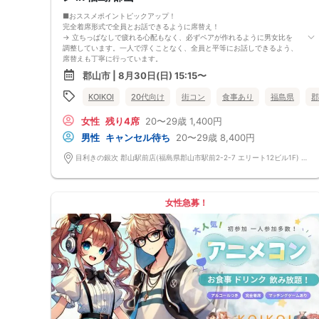
■おススメポイントピックアップ！
完全着席形式で全員とお話できるように席替え！
→ 立ちっぱなしで疲れる心配もなく、必ずペアが作れるように男女比を
調整しています。一人で浮くことなく、全員と平等にお話しできるよう、
席替えも丁寧に行っています。
会話を盛り上げるプロフィールシート！
郡山市 | 8月30日(日) 15:15〜
→ 趣味や好みからスムーズに会話がスタート！「何を話そう…」と悩むこ
となく、共通の話題で盛り上がれます。
KOIKOI
20代向け
街コン
食事あり
福島県
郡
自然なつながりをサポートするマッチングゲーム開催！
→ 恥ずかしがらずに気になる相手とつながれる！結果は本人だけにわか
女性
残り4席
20〜29歳
1,400円
るように返却されるので安心です。
■最少催行人数
男性
キャンセル待ち
20〜29歳
8,400円
男女2対2
■中止判断タイミング
目利きの銀次 郡山駅前店(福島県郡山市駅前2-2-7 エリート12ビル1F) 福島県郡山市駅前2-2-7 エリート12ビル1F
前日20時、または開催6時間前の時点で最少開催人数に満たない場合
■飲食
4品以上のコース料理＋アルコール含む飲み放題付き！
→ お酒が飲めない方にはソフトドリンクも豊富にご用意しています！
女性急募！