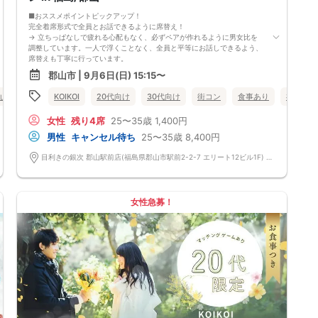
男性8,500円
女性3,000円
■おススメポイントピックアップ！
美味しい料理4.5品＆3時間飲み放題（ラストオーダーは30分前）
完全着席形式で全員とお話できるように席替え！
◆参加条件
→ 立ちっぱなしで疲れる心配もなく、必ずペアが作れるように男女比を
・イベント当日30～49歳の方
調整しています。一人で浮くことなく、全員と平等にお話しできるよう、
・勧誘目的ではない方、ネットワークビジネスなどに加入していない方
席替えも丁寧に行っています。
・既婚者や恋人がいる方の参加NGです
会話を盛り上げるプロフィールシート！
郡山市 | 9月6日(日) 15:15〜
◆ドレスコード
→ 趣味や好みからスムーズに会話がスタート！「何を話そう…」と悩むこ
・セミフォーマルまたはスマートカジュアルな服装を推奨
となく、共通の話題で盛り上がれます。
山市
KOIKOI
20代向け
30代向け
街コン
食事あり
福島県
※靴を脱ぐ席があります。ご了承お願いいたします。
自然なつながりをサポートするマッチングゲーム開催！
◆持ち物
→ 恥ずかしがらずに気になる相手とつながれる！結果は本人だけにわか
・写真入りの年齢が確認できる証明書（運転免許証など）
女性
残り4席
25〜35歳
1,400円
るように返却されるので安心です。
◆定員
■最少催行人数
男性
キャンセル待ち
25〜35歳
8,400円
100名 ※最低遂行人数 男女10人ずつ
男女2対2
≪服装について≫
■中止判断タイミング
目利きの銀次 郡山駅前店(福島県郡山市駅前2-2-7 エリート12ビル1F) 福島県郡山市駅前2-2-7 エリート12ビル1F
スマートカジュアルな服装を推奨しています。
前日20時、または開催6時間前の時点で最少開催人数に満たない場合
男性だったらスーツやジャケット、女性でしたらワンピースやニットなど
■飲食
男女が出会いを楽しむイベントに似合う服装でお越しください。
4品以上のコース料理＋アルコール含む飲み放題付き！
※こちらのドレスコードは入場を制限するものではなく、イベントをより
→ お酒が飲めない方にはソフトドリンクも豊富にご用意しています！
女性急募！
楽しむためのものです。
服装により入場NGということはありませんのでご安心ください。
何を着ていこうか悩んでしまう方はどのような服装でも大丈夫ですので、
お好きな服装でお越しください。