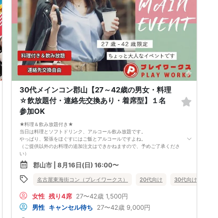
30代メインコン郡山【27～42歳の男女・料理
☆飲放題付・連絡先交換あり・着席型】１名
参加OK
★料理＆飲み放題付き★
当日は料理とソフトドリンク、アルコール飲み放題です。
やっぱり、緊張をほぐすにはご飯とアルコールですよね。
（ご提供以外のお料理の追加注文はできかねますので、予めご了承くださ
い）
★1名参加OK★
郡山市 | 8月16日(日) 16:00〜
他の1名参加の方とペアになりますし、友達作りにも最適です。
基本的には２：２のグループトークとなります。
食事あり
名古屋東海街コン（プレイワークス）
福島県
郡山市
20代向け
30代向け
40
（１：１でのトークはございませんので、予めご了承ください）
★プロフィールカードにより会話のキッカケもバッチリ★
女性
残り4席
27〜42歳
1,500円
このカードのおかけで 終始無言で終わっちゃった・・・
なんてことは絶対ありません！
男性
キャンセル待ち
27〜42歳
9,000円
プロフィールカードを活用し、「はじめまして」から会話を楽しみましょ