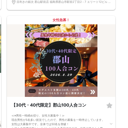
う。
目利きの銀次 郡山駅前店 福島県郡山市駅前2丁目2－7 エリート12ビル 1階
★完全着席型・連絡先交換は自由★
完全着席型で席替えはできる限り行います。
席替えの５分前には連絡先交換を促すアナウンスをいたしますので、「連
絡先交換ができなかった」なんてことはありません。
女性急募！
（連絡先交換は席替え時間までに円滑に行ってください）
---------------------------
【お客様へのお願い】
1. ２名様以上でのご参加は必ず同性同士でお申し込みください。
2. 服装の指定はございません。多くのお客様はカジュアルな格好でおこし
になられています。
3. 開催判断はイベント前日の時点で男性３名・女性３名以上のお申し込み
からになりますが、当日に参加者のキャンセルで比率が崩れた場合や開催
判断人数を下回った場合、一切返金などの保証はいたしませんのでご了承
ください。
4. イベントページ内の「お申し込み状況」等はキャンセルなどで当日の参
加人数、男女比率と異なる可能性がございます。
5. 当日は店舗の外ではなく店舗内で受付いたします。店内に入り店員に
「街コンで来た」旨をお伝えください。
6. お釣りの用意はございませんので、出ないようにご準備お願いします。
7. 当日は年齢確認のできる身分証をお持ちください。イベントの対象年齢
でないことが発覚した場合、参加費を全額徴収し返金はいたしかねます。
8. 15分以上の遅刻はキャンセルとみなす可能性があります。
9. 当日受付にお越しになってからのキャンセル、途中キャンセルは出来ま
せん。
【30代・40代限定】郡山100人合コン
10. イベント中止に伴うユーザーへの返金額は、チケット代金となり、交
通費、宿泊費、通信費等の返金は行いません。
≪※男性一時締め切り、女性大募集中！≫
11. 領収書の発行はいたしかねます。
現在男性が5名多い状況でしたので、男性の募集を一時停止しています。
お申し込みが完了した時点で上記すべての事項に同意したと判断いたしま
女性は大募集中です。全体では50名を突破！
山市
す。8/16(日)30代メインコン郡山