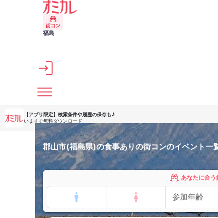
メインコンテンツへスキップ
福島
【アプリ限定】
検索条件や履歴の保存も♪
いますぐ無料ダウンロード
郡山市(福島県)の食事ありの街コンのイベント一
あなたに合う