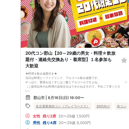
からになりますが、当日に参加者のキャンセルで比率が崩れた場合や開催
判断人数を下回った場合、一切返金などの保証はいたしませんのでご了承
ください。
4. イベントページ内の「お申し込み状況」等はキャンセルなどで当日の参
加人数、男女比率と異なる可能性がございます。
5. 当日は店舗の外ではなく店舗内で受付いたします。店内に入り店員に
「街コンで来た」旨をお伝えください。
6. お釣りの用意はございませんので、出ないようにご準備お願いします。
7. 当日は年齢確認のできる身分証をお持ちください。イベントの対象年齢
でないことが発覚した場合、参加費を全額徴収し返金はいたしかねます。
8. 15分以上の遅刻はキャンセルとみなす可能性があります。
9. 当日受付にお越しになってからのキャンセル、途中キャンセルは出来ま
20代コン郡山【20～29歳の男女・料理☆飲放
せん。
10. イベント中止に伴うユーザーへの返金額は、チケット代金となり、交
題付・連絡先交換あり・着席型】１名参加も
通費、宿泊費、通信費等の返金は行いません。
大歓迎
11. 領収書の発行はいたしかねます。
お申し込みが完了した時点で上記すべての事項に同意したと判断いたしま
★料理＆飲み放題付き★
す。8/9(日)30代メインコン郡山
当日は料理とソフトドリンク、アルコール飲み放題です。
やっぱり、緊張をほぐすにはご飯とアルコールですよね。
（ご提供以外のお料理の追加注文はできかねますので、予めご了承くださ
い）
★1名参加OK★
郡山市 | 8月16日(日) 16:00〜
他の1名参加の方とペアになりますし、友達作りにも最適です。
基本的には２：２のグループトークとなります。
名古屋東海街コン（プレイワークス）
20代向け
街コン
（１：１でのトークはございませんので、予めご了承ください）
★プロフィールカードにより会話のキッカケもバッチリ★
女性
残り2席
20〜29歳
1,500円
このカードのおかけで 終始無言で終わっちゃった・・・
なんてことは絶対ありません！
男性
残り4席
20〜29歳
9,000円
プロフィールカードを活用し、「はじめまして」から会話を楽しみましょ