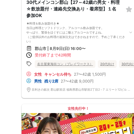
30代メインコン郡山【27～42歳の男女・料理
☆飲放題付・連絡先交換あり・着席型】１名
参加OK
★料理＆飲み放題付き★
当日は料理とソフトドリンク、アルコール飲み放題です。
やっぱり、緊張をほぐすにはご飯とアルコールですよね。
（ご提供以外のお料理の追加注文はできかねますので、予めご了承くださ
い）
★1名参加OK★
郡山市 | 8月9日(日) 16:00〜
他の1名参加の方とペアになりますし、友達作りにも最適です。
受付終了まで42時間
基本的には２：２のグループトークとなります。
（１：１でのトークはございませんので、予めご了承ください）
★プロフィールカードにより会話のキッカケもバッチリ★
名古屋東海街コン（プレイワークス）
20代向け
30代向
このカードのおかけで 終始無言で終わっちゃった・・・
なんてことは絶対ありません！
女性
キャンセル待ち
27〜42歳
1,500円
プロフィールカードを活用し、「はじめまして」から会話を楽しみましょ
男性
残り2席
27〜42歳
9,000円
う。
★完全着席型・連絡先交換は自由★
目利きの銀次 郡山駅前店 福島県郡山市駅前2丁目2－7 エリート12ビル 1階
完全着席型で席替えはできる限り行います。
席替えの５分前には連絡先交換を促すアナウンスをいたしますので、「連
絡先交換ができなかった」なんてことはありません。
（連絡先交換は席替え時間までに円滑に行ってください）
女性先行中！
---------------------------
【お客様へのお願い】
1. ２名様以上でのご参加は必ず同性同士でお申し込みください。
2. 服装の指定はございません。多くのお客様はカジュアルな格好でおこし
になられています。
3. 開催判断はイベント前日の時点で男性３名・女性３名以上のお申し込み