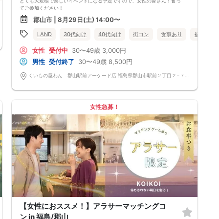
とても大規模で楽しいイベントになる予定ですので、女性の皆さん！奮っ
てご参加ください！
≪大人気の100人合コンが3時間飲み放題でパワーアップして開催！≫
郡山市 | 8月29日(土) 14:00〜
30代・40代の方の為の【郡山100人合コン】が再び開催！
男性50人、女性50人、合計100人！
LAND
30代向け
40代向け
街コン
食事あり
福島県
99人との出会いは恋人はもちろん、友達や趣味の仲間が増えるきっかけに
もなるかもしれません。
女性
受付中
30〜49歳
3,000円
会場は美味しいお料理とお酒を楽しめる居酒屋『くいもの屋わん』
3時間飲み放題と軽食付き！
男性
受付終了
30〜49歳
8,500円
昼間から飲める解放感と100人の最高の出会いを楽しみましょう！
≪タイムスケジュール≫
くいもの屋わん 郡山駅前アーケード店 福島県郡山市駅前２丁目２−７ エリート12 2F
13:20～13:50 【受付】
早く受付が終わった人はさっそく異性と着席して話始めることができま
す。
スタートダッシュを切ってたくさんの人と仲良くなれるチャンスの時間で
女性急募！
す。
14:00～17:00 【着席＆席替え形式】
イベントスタート！
2：2や3：3で席に座り、15分に1回席替えをしながらじっくり話せます。
美味しい料理やドリンク飲み放題もお楽しみください。
※ドリンクのラストオーダーは16:30を予定しています。
17:00 【イベント終了】
※スケジュールは当日の人数や会の進行具合により変更となる場合がござ
います。
≪イベント概要≫
◆日時
8月29日(土)14:00～17:00(受付時間13:20～13:45)
◆会場
【女性におススメ！】アラサーマッチングコ
くいもの屋わん 郡山駅前アーケード店
◆参加費
ン in 福島/郡山