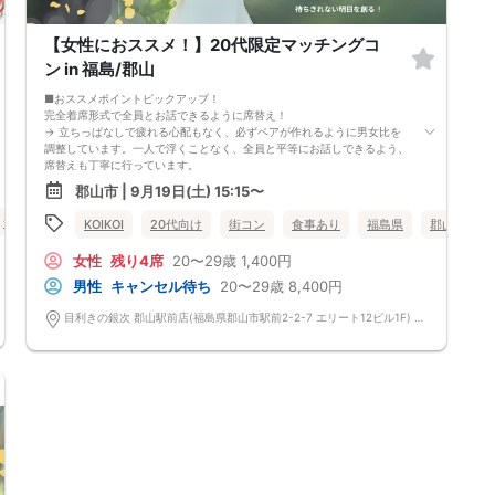
【女性におススメ！】20代限定マッチングコ
ン in 福島/郡山
■おススメポイントピックアップ！
完全着席形式で全員とお話できるように席替え！
→ 立ちっぱなしで疲れる心配もなく、必ずペアが作れるように男女比を
調整しています。一人で浮くことなく、全員と平等にお話しできるよう、
席替えも丁寧に行っています。
会話を盛り上げるプロフィールシート！
郡山市 | 9月19日(土) 15:15〜
→ 趣味や好みからスムーズに会話がスタート！「何を話そう…」と悩むこ
となく、共通の話題で盛り上がれます。
食事あり
福島県
郡山市
KOIKOI
20代向け
街コン
食事あり
福島県
郡山市
自然なつながりをサポートするマッチングゲーム開催！
→ 恥ずかしがらずに気になる相手とつながれる！結果は本人だけにわか
女性
残り4席
20〜29歳
1,400円
るように返却されるので安心です。
■最少催行人数
男性
キャンセル待ち
20〜29歳
8,400円
男女2対2
■中止判断タイミング
目利きの銀次 郡山駅前店(福島県郡山市駅前2-2-7 エリート12ビル1F) 福島県郡山市駅前2-2-7 エリート12ビル1F
前日20時、または開催6時間前の時点で最少開催人数に満たない場合
■飲食
4品以上のコース料理＋アルコール含む飲み放題付き！
→ お酒が飲めない方にはソフトドリンクも豊富にご用意しています！