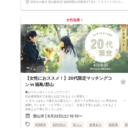
う。
目利きの銀次 郡山駅前店 福島県郡山市駅前2丁目2－7 エリート12ビル 1階
★完全着席型・連絡先交換は自由★
完全着席型で席替えはできる限り行います。
席替えの５分前には連絡先交換を促すアナウンスをいたしますので、「連
絡先交換ができなかった」なんてことはありません。
女性急募！
（連絡先交換は席替え時間までに円滑に行ってください）
---------------------------
【お客様へのお願い】
1. ２名様以上でのご参加は必ず同性同士でお申し込みください。
2. 服装の指定はございません。多くのお客様はカジュアルな格好でおこし
になられています。
3. 開催判断はイベント前日の時点で男性３名・女性３名以上のお申し込み
からになりますが、当日に参加者のキャンセルで比率が崩れた場合や開催
判断人数を下回った場合、一切返金などの保証はいたしませんのでご了承
ください。
4. イベントページ内の「お申し込み状況」等はキャンセルなどで当日の参
加人数、男女比率と異なる可能性がございます。
5. 当日は店舗の外ではなく店舗内で受付いたします。店内に入り店員に
【女性におススメ！】20代限定マッチングコ
「街コンで来た」旨をお伝えください。
6. お釣りの用意はございませんので、出ないようにご準備お願いします。
ン in 福島/郡山
7. 当日は年齢確認のできる身分証をお持ちください。イベントの対象年齢
でないことが発覚した場合、参加費を全額徴収し返金はいたしかねます。
■おススメポイントピックアップ！
8. 15分以上の遅刻はキャンセルとみなす可能性があります。
完全着席形式で全員とお話できるように席替え！
9. 当日受付にお越しになってからのキャンセル、途中キャンセルは出来ま
→ 立ちっぱなしで疲れる心配もなく、必ずペアが作れるように男女比を
せん。
調整しています。一人で浮くことなく、全員と平等にお話しできるよう、
10. イベント中止に伴うユーザーへの返金額は、チケット代金となり、交
席替えも丁寧に行っています。
通費、宿泊費、通信費等の返金は行いません。
会話を盛り上げるプロフィールシート！
郡山市 | 8月22日(土) 15:15〜
11. 領収書の発行はいたしかねます。
→ 趣味や好みからスムーズに会話がスタート！「何を話そう…」と悩むこ
お申し込みが完了した時点で上記すべての事項に同意したと判断いたしま
となく、共通の話題で盛り上がれます。
KOIKOI
20代向け
街コン
食事あり
福島県
郡
す。8/16(日)20代コン郡山
自然なつながりをサポートするマッチングゲーム開催！