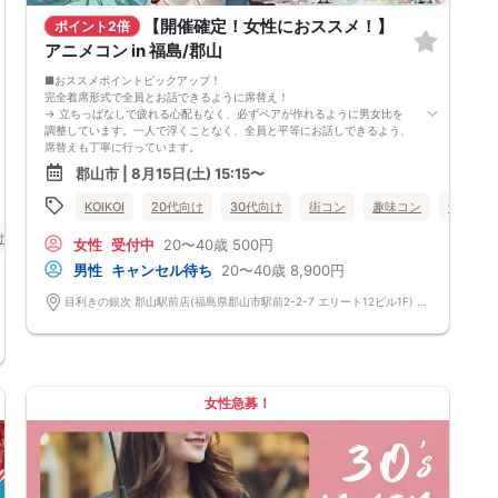
【開催確定！女性におススメ！】
ポイント2倍
アニメコン in 福島/郡山
■おススメポイントピックアップ！
完全着席形式で全員とお話できるように席替え！
→ 立ちっぱなしで疲れる心配もなく、必ずペアが作れるように男女比を
調整しています。一人で浮くことなく、全員と平等にお話しできるよう、
席替えも丁寧に行っています。
会話を盛り上げるプロフィールシート＆アニメ一覧表！
郡山市 | 8月15日(土) 15:15〜
→ 趣味や好みからスムーズに会話がスタート！「何を話そう…」と悩むこ
となく、共通の話題で盛り上がれます。
KOIKOI
20代向け
30代向け
街コン
趣味コン
食事あり
自然なつながりをサポートするマッチングゲーム開催！
→ 恥ずかしがらずに気になる相手とつながれる！結果は本人だけにわか
け
40代向け
街コン
食事あり
福島県
郡山市
女性
受付中
20〜40歳
500円
るように返却されるので安心です。
■最少催行人数
男性
キャンセル待ち
20〜40歳
8,900円
男女2対2
■中止判断タイミング
目利きの銀次 郡山駅前店(福島県郡山市駅前2-2-7 エリート12ビル1F) 福島県郡山市駅前2-2-7 エリート12ビル1F
前日20時、または開催6時間前の時点で最少開催人数に満たない場合
■飲食
4品以上のコース料理＋アルコール含む飲み放題付き！
→ お酒が飲めない方にはソフトドリンクも豊富にご用意しています！
女性急募！