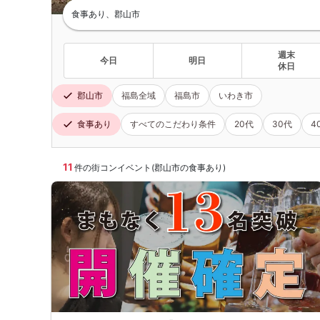
食事あり、郡山市
週末
今日
明日
休日
郡山市
福島全域
福島市
いわき市
食事あり
すべてのこだわり条件
20代
30代
4
11
件の街コンイベント(郡山市の食事あり)