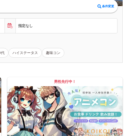
条件変更
指定なし
0代
ハイステータス
趣味コン
男性先行中！