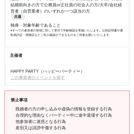
結婚前向きの方で公務員or正社員の社会人の方/大卒/会社経
営者（自営業者）のいずれか一つ該当の方
共通
独身・対象年齢であること
※すべての参加者の皆様に対して受付で年齢確認を実施いたします。公的証明書や運
転免許証・保険証などご本人確認ができるものをご持参お願いいたします。
主催者
HAPPY PARTY（ハッピーパーティー）
この事業者のイベントを探す
禁止事項
既婚者の方の申し込みや虚偽の情報を登録する行為
合理的な理由なくパーティー中に途中退場する行為
他参加者に迷惑となる行為
差別又は誹謗中傷する行為