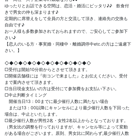
ゆったりとお話できる空間は、恋活・婚活にピッタリ♪♪ 飲食付
きで男女の仲も深まります♪
定期的に席替えをして全員の方と交流して頂き、連絡先の交換も
自由です♪
お一人様も多数参加されておられますので、ご安心してご参加下
さい♪
【恋人のいる方・事実婚・同棲中・離婚調停中etc.の方はご遠慮下
さい。】
◇◆◇◆◇◆◇◆◇◆◇◆◇◆◇◆◇◆◇
□受付は開始10分前からとさせて頂きます。
□開催店舗様には『街コンで来ました』とお伝えください。受付
まで案内させて頂きます。
□当日現金支払いの方は受付にて参加費をお支払い下さい。
□中止判断タイミング
開催当日13：00までに最少催行人数に満たない場合
または13：00以降にキャンセルにより最少催行人数を下回った
場合は、中止といたします。
□最少催行人数が男性2名・女性2名以上からとなっております。
（男女比の調整を行っておりますが、キャンセル等によって変動
がある場合がございます。原則、男女比に関わらず,最少催行人数