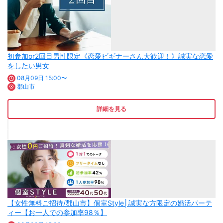
初参加or2回目男性限定《恋愛ビギナーさん大歓迎！》誠実な恋愛
をしたい男女
08月09日 15:00〜
郡山市
詳細を見る
【女性無料ご招待/郡山市】個室Style│誠実な方限定の婚活パーテ
ィー【お一人での参加率98％】