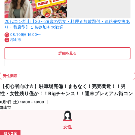
20代コン郡山【20～29歳の男女・料理☆飲放題付・連絡先交換あ
り・着席型】１名参加も大歓迎
08月09日 16:00〜
郡山市
詳細を見る
男性満席！
【初心者向け☆】駐車場完備！まもなく！完売間近！！男
性・女性残り僅か！！Bigチャンス！！週末プレミアム街コン
8月1日 (土) 16:00 - 18:00
郡山市
女性
残り2席