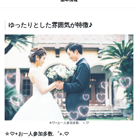
ゆったりとした雰囲気が特徴♪
☆♡+お一人参加多数.゜+.♡
☆♡+お一人参加多数.゜+.♡