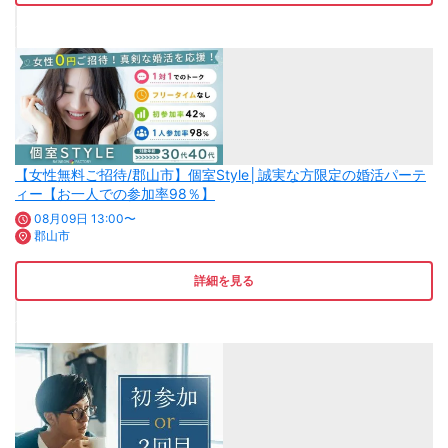
【女性無料ご招待/郡山市】個室Style│誠実な方限定の婚活パーテ
ィー【お一人での参加率98％】
08月09日 13:00〜
郡山市
詳細を見る