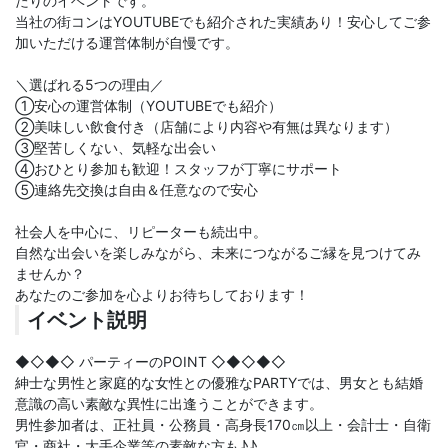
たりのイベントです。
当社の街コンはYOUTUBEでも紹介された実績あり！安心してご参
加いただける運営体制が自慢です。
＼選ばれる5つの理由／
①安心の運営体制（YOUTUBEでも紹介）
②美味しい飲食付き（店舗により内容や有無は異なります）
③堅苦しくない、気軽な出会い
④おひとり参加も歓迎！スタッフが丁寧にサポート
⑤連絡先交換は自由＆任意なので安心
社会人を中心に、リピーターも続出中。
自然な出会いを楽しみながら、未来につながるご縁を見つけてみ
ませんか？
あなたのご参加を心よりお待ちしております！
イベント説明
◆◇◆◇ パーティーのPOINT ◇◆◇◆◇
紳士な男性と家庭的な女性との優雅なPARTYでは、男女とも結婚
意識の高い素敵な異性に出逢うことができます。
男性参加者は、正社員・公務員・高身長170㎝以上・会計士・自衛
官・商社・大手企業等の素敵な方も♪♪