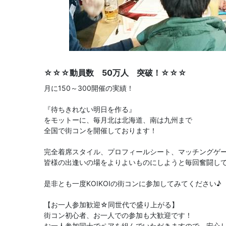
☆☆☆動員数 50万人 突破！☆☆☆
月に150～300開催の実績！
『待ちきれない明日を作る』
をモットーに、毎月北は北海道、南は九州まで
全国で街コンを開催しております！
完全着席スタイル、プロフィールシート、マッチングゲ
皆様の出逢いの場をよりよいものにしようと毎回奮闘し
是非とも一度KOIKOIの街コンに参加してみてください♪
【お一人参加歓迎☆同世代で盛り上がる】
街コン初心者、お一人での参加も大歓迎です！
お一人参加同士でペアを組んでいただきますので、安心し