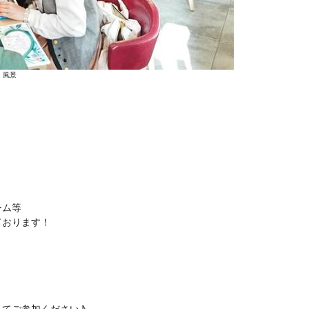
風景
ーム等
ております！
てご参加ください♪