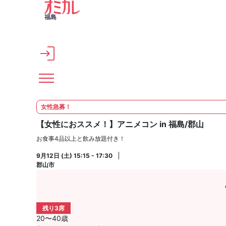
メインコンテンツへスキップ
福島
女性急募！
【女性におススメ！】アニメコン in 福島/郡山
お食事4品以上と飲み放題付き！
9月12日 (土) 15:15 - 17:30
郡山市
残り3席
20〜40歳