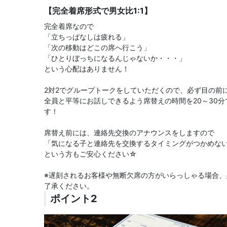
【完全着席形式で男女比1:1】
完全着席なので
「立ちっぱなしは疲れる」
「次の移動はどこの席へ行こう」
「ひとりぼっちになるんじゃないか・・・」
という心配はありません！
2対2でグループトークをしていただくので、必ず目の前
全員と平等にお話しできるよう席替えの時間を20～30
す！
席替え前には、連絡先交換のアナウンスをしますので
「気になる子と連絡先を交換するタイミングがつかめな
という方もご安心ください☆
※遅刻されるお客様や無断欠席の方がいらっしゃる場合
了承ください。
ポイント2