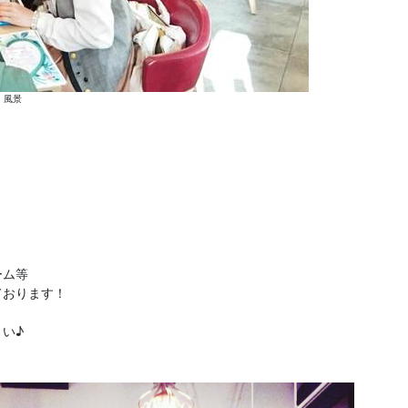
風景
ーム等
ております！
い♪