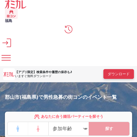
メインコンテンツへスキップ
福島
【アプリ限定】
検索条件や履歴の保存も♪
ダウンロード
いますぐ無料ダウンロード
郡山市(福島県)で男性急募の街コンのイベント一覧
あなたに合う婚活パーティーを探そう
探す