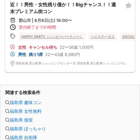
近！！男性・女性残り僅か！！Bigチャンス！！週
末プレミアム街コン
郡山市 | 8月8日(土) 16:00〜
受付終了まで41時間
HAPPY PARTY（ハッピーパーティー）
ハイステータス
20代向け
女性
キャンセル待ち
22〜36歳
1,000円
男性
残り1席
22〜43歳
8,980円
濱焼魚萬 郡山駅東ショッピングセンター店 濱焼魚萬 郡山駅東ショッピングセンター店
関連する検索条件
福島県 趣味コン
福島県 女性無料
福島県 個室
福島県 ぽっちゃり
福島県 自衛隊