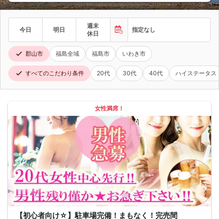
週末
今日
明日
指定なし
休日
郡山市
福島全域
福島市
いわき市
すべてのこだわり条件
20代
30代
40代
ハイステータス
女性満席！
【初心者向け☆】駐車場完備！まもなく！完売間