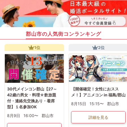
郡山市の人気街コンランキング
1位
2位
30代メインコン郡山【27～
【開催確定！女性におスス
42歳の男女・料理☆飲放題
メ！】アニメコン in 福島/郡山
付・連絡先交換あり・着席
8月15日
15:15〜
郡山市
型】１名参加OK
8月9日
16:00〜
郡山市
詳細を見る