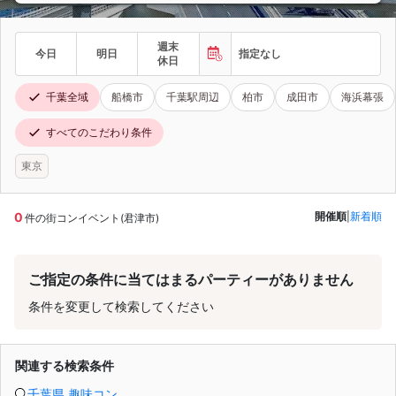
週末
今日
明日
指定なし
休日
千葉全域
船橋市
千葉駅周辺
柏市
成田市
海浜幕張
すべてのこだわり条件
東京
0
開催順
|
新着順
件の街コンイベント(君津市)
ご指定の条件に当てはまるパーティーがありません
条件を変更して検索してください
関連する検索条件
千葉県 趣味コン