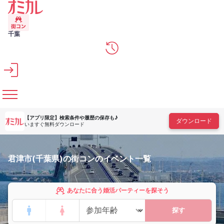
メインコンテンツへスキップ
千葉
【アプリ限定】
検索条件や履歴の保存も♪
ダウンロード
いますぐ無料ダウンロード
君津市(千葉県)の街コンのイベント一覧
あなたに合う婚活パーティーを探そう
探す