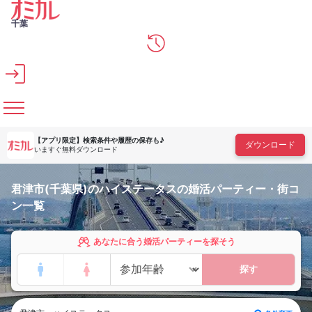
メインコンテンツへスキップ
千葉
【アプリ限定】
検索条件や履歴の保存も♪
ダウンロード
いますぐ無料ダウンロード
君津市(千葉県)のハイステータスの婚活パーティー・街コ
ン一覧
あなたに合う婚活パーティーを探そう
探す