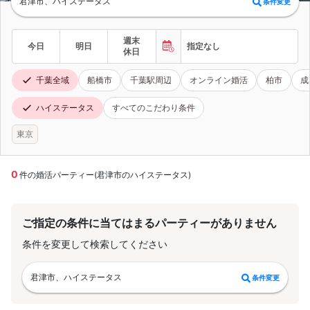
君津市、ハイステータス
条件変更
週末
今日
明日
指定なし
休日
千葉全域
船橋市
千葉駅周辺
オンライン婚活
柏市
成
ハイステータス
すべてのこだわり条件
東京
0
件の婚活パーティー(君津市のハイステータス)
ご指定の条件に当てはまるパーティーがありません
条件を変更して検索してください
君津市、ハイステータス
条件変更