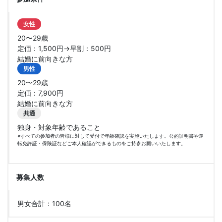
女性
20〜29歳
定価：1,500円→早割：500円
結婚に前向きな方
男性
20〜29歳
定価：7,900円
結婚に前向きな方
共通
独身・対象年齢であること
※すべての参加者の皆様に対して受付で年齢確認を実施いたします。公的証明書や運
転免許証・保険証などご本人確認ができるものをご持参お願いいたします。
募集人数
男女合計：100名