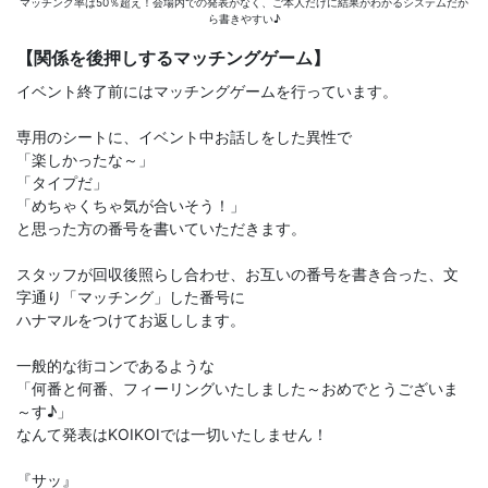
マッチング率は50％超え！会場内での発表がなく、ご本人だけに結果がわかるシステムだか
ら書きやすい♪
【関係を後押しするマッチングゲーム】
イベント終了前にはマッチングゲームを行っています。
専用のシートに、イベント中お話しをした異性で
「楽しかったな～」
「タイプだ」
「めちゃくちゃ気が合いそう！」
と思った方の番号を書いていただきます。
スタッフが回収後照らし合わせ、お互いの番号を書き合った、文
字通り「マッチング」した番号に
ハナマルをつけてお返しします。
一般的な街コンであるような
「何番と何番、フィーリングいたしました～おめでとうございま
～す♪」
なんて発表はKOIKOIでは一切いたしません！
『サッ』