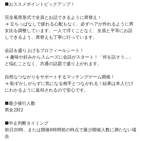
■おススメポイントピックアップ！
完全着席形式で全員とお話できるように席替え！
→ 立ちっぱなしで疲れる心配もなく、必ずペアが作れるように男
女比を調整しています。一人で浮くことなく、全員と平等にお話
しできるよう、席替えも丁寧に行っています。
会話を盛り上げるプロフィールシート！
→ 趣味や好みからスムーズに会話がスタート！「何を話そう…」
と悩むことなく、共通の話題で盛り上がれます。
自然なつながりをサポートするマッチングゲーム開催！
→ 恥ずかしがらずに気になる相手とつながれる！結果は本人だけ
にわかるように返却されるので安心です。
■最少催行人数
男女2対2
■中止判断タイミング
前日20時、または開催6時間前の時点で最少開催人数に満たない場
合