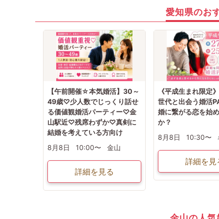
愛知県のお
【午前開催☆本気婚活】30～
《平成生まれ限定
49歳♡少人数でじっくり話せ
世代と出会う婚活PA
る価値観婚活パーティー♡金
婚に繋がる恋を始
山駅近♡残席わずか♡真剣に
か？
結婚を考えている方向け
8月8日
10:30〜
8月8日
10:00〜
金山
詳細を見
詳細を見る
金山の人気