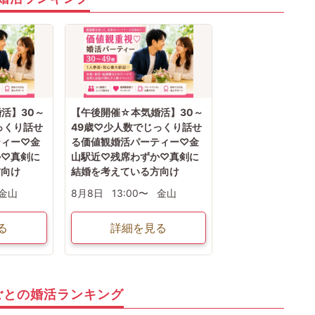
活】30～
【午後開催☆本気婚活】30～
っくり話せ
49歳♡少人数でじっくり話せ
ティー♡金
る価値観婚活パーティー♡金
か♡真剣に
山駅近♡残席わずか♡真剣に
方向け
結婚を考えている方向け
金山
8月8日
13:00〜
金山
る
詳細を見る
ごとの婚活ランキング