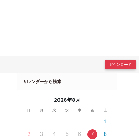
ダウンロード
カレンダーから検索
2026年8月
日
月
火
水
木
金
土
1
2
3
4
5
6
7
8