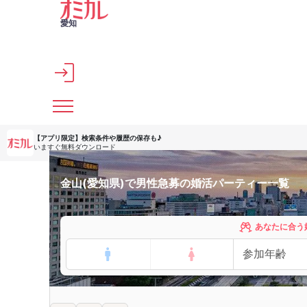
メインコンテンツへスキップ
愛知
【アプリ限定】
検索条件や履歴の保存も♪
いますぐ無料ダウンロード
金山(愛知県)で男性急募の婚活パーティー一覧
あなたに合う