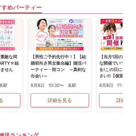
すすめパーティー
》素敵な同
【男性ご予約先行中！】【結
【当月1回のみ/豊
RTY☆結
婚前向き男女集合編】婚活パ
な開催でいつもと
めません
ーティー・街コン ～真剣な
を!この日にぜひお
出会い～
さい!!【個室Style
名駅
8月8日
10:30〜
名駅
8月8日
11:00〜
る
詳細を見る
詳細を見
婚活ランキング