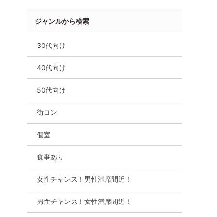
ジャンルから検索
30代向け
40代向け
50代向け
田市】希少
【初めての方限定】結婚に前
美味しいランチの
違う出会い
向きな誠実男性と出会える安
があるコーヒーが
集まりくだ
心婚活Party♪
い。カフェ・コー
街コン
】
集まる素敵な男女
8月8日
11:00〜
名駅
法。30代婚活春
個室
豊田市
8月8日
11:30〜
詳細を見る
食事あり
る
詳細を
女性チャンス！男性満席間近！
男性チャンス！女性満席間近！