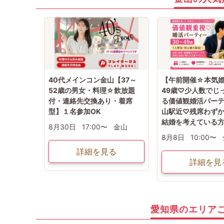
40代メインコン金山【37～
【午前開催☆本気婚
52歳の男女・料理☆飲放題
49歳♡少人数でじ
付・連絡先交換あり・着席
る価値観婚活パー
型】１名参加OK
山駅近♡残席わず
結婚を考えている
8月30日
17:00〜
金山
8月8日
10:00〜
詳細を見る
詳細を見
愛知県のエリア