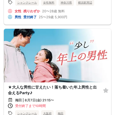
シャンクレール
女性無料
神奈川県
横浜駅周辺
女性
残りわずか
20〜28歳
無料
男性
受付終了
25〜29歳
5,900円
★大人な男性に甘えたい！落ち着いた年上男性と出
会えるParty♪
梅田 | 8月7日(金) 21:15〜
受付終了まで10時間
シャンクレール
大阪府
梅田