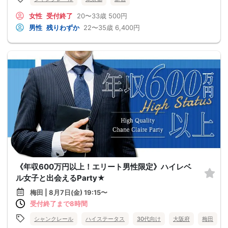
女性
受付終了
20〜33歳
500円
男性
残りわずか
22〜35歳
6,400円
《年収600万円以上！エリート男性限定》ハイレベ
ル女子と出会えるParty★
梅田 | 8月7日(金) 19:15〜
受付終了まで8時間
シャンクレール
ハイステータス
30代向け
大阪府
梅田