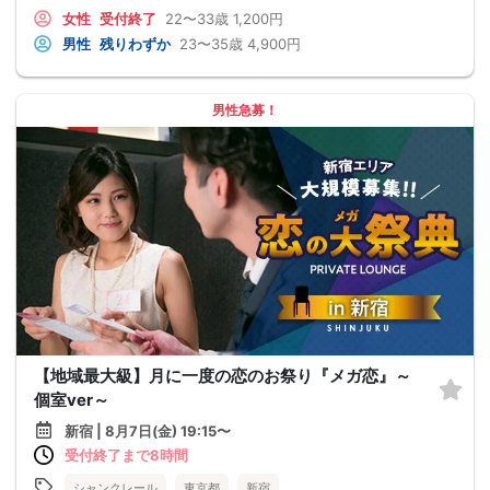
女性
受付終了
22〜33歳
1,200円
男性
残りわずか
23〜35歳
4,900円
男性急募！
【地域最大級】月に一度の恋のお祭り『メガ恋』～
個室ver～
新宿 | 8月7日(金) 19:15〜
受付終了まで8時間
シャンクレール
東京都
新宿