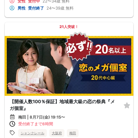
女性
受付中
22〜34歳
無料
男性
受付終了
24〜39歳
無料
21人突破！
【開催人数100％保証】地域最大級の恋の祭典『メ
ガ個室』
梅田 | 8月7日(金) 19:15〜
受付終了まで8時間
シャンクレール
大阪府
梅田