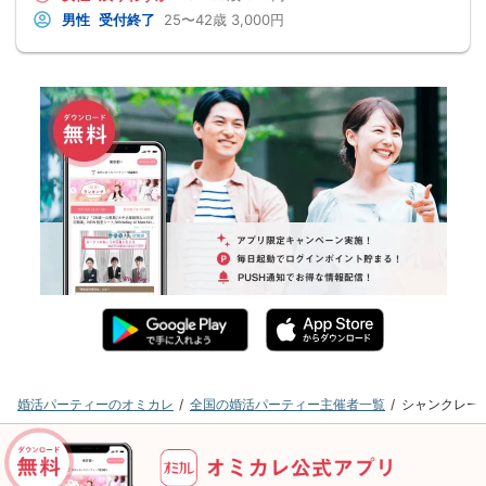
男性
受付終了
25〜42歳
3,000円
婚活パーティーのオミカレ
全国の婚活パーティー主催者一覧
シャンクレー