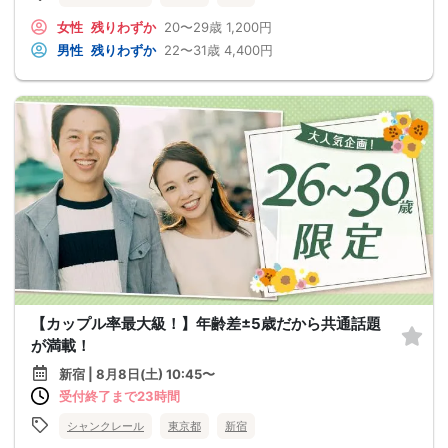
女性
残りわずか
20〜29歳
1,200円
男性
残りわずか
22〜31歳
4,400円
【カップル率最大級！】年齢差±5歳だから共通話題
が満載！
新宿 | 8月8日(土) 10:45〜
受付終了まで23時間
シャンクレール
東京都
新宿