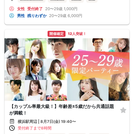
女性
受付終了
20〜29歳
1,000円
男性
残りわずか
20〜29歳
6,000円
開催確定
12人突破！
【カップル率最大級！】年齢差±5歳だから共通話題
が満載！
横浜駅周辺 | 8月7日(金) 19:40〜
受付終了まで8時間