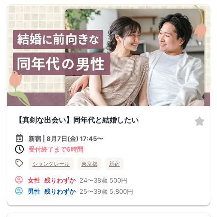
【真剣な出会い】同年代と結婚したい
新宿 | 8月7日(金) 17:45〜
受付終了まで6時間
シャンクレール
東京都
新宿
女性
残りわずか
24〜38歳
500円
男性
残りわずか
25〜39歳
5,800円