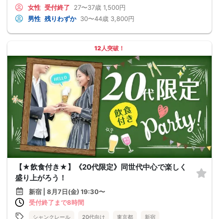
女性
受付終了
27〜37歳
1,500円
男性
残りわずか
30〜44歳
3,800円
12人突破！
【★飲食付き★】《20代限定》同世代中心で楽しく
盛り上がろう！
新宿 | 8月7日(金) 19:30〜
受付終了まで8時間
シャンクレール
20代向け
東京都
新宿