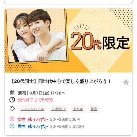
【20代同士】同世代中心で楽しく盛り上がろう！
新宿 | 8月7日(金) 17:30〜
受付終了まで6時間
シャンクレール
20代向け
東京都
新宿
女性
残りわずか
20〜29歳
500円
男性
残りわずか
20〜29歳
5,500円