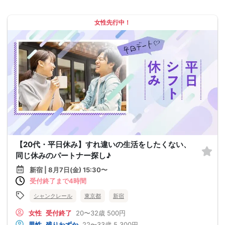
女性先行中！
【20代・平日休み】すれ違いの生活をしたくない、
同じ休みのパートナー探し♪
新宿 | 8月7日(金) 15:30〜
受付終了まで4時間
シャンクレール
東京都
新宿
女性
受付終了
20〜32歳
500円
男性
残りわずか
22〜33歳
5,300円