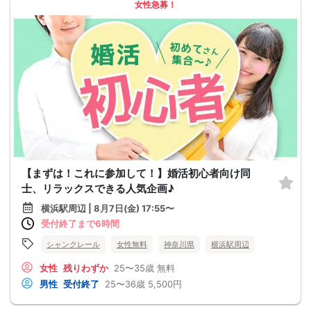
女性急募！
【まずは！これに参加して！】婚活初心者向け同
士、リラックスできる人気企画♪
横浜駅周辺 | 8月7日(金) 17:55〜
受付終了まで6時間
シャンクレール
女性無料
神奈川県
横浜駅周辺
女性
残りわずか
25〜35歳
無料
男性
受付終了
25〜36歳
5,500円