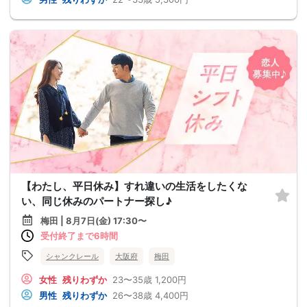
【わたし、平日休み】すれ違いの生活をしたくな
い、同じ休みのパートナー探し♪
梅田 | 8月7日(金) 17:30〜
受付終了まで6時間
シャンクレール
大阪府
梅田
女性
残りわずか
23〜35歳
1,200円
男性
残りわずか
26〜38歳
4,400円