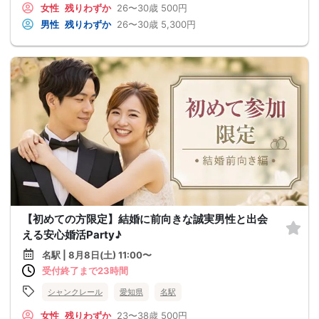
女性
残りわずか
26〜30歳
500円
男性
残りわずか
26〜30歳
5,300円
【初めての方限定】結婚に前向きな誠実男性と出会
える安心婚活Party♪
名駅 | 8月8日(土) 11:00〜
受付終了まで23時間
シャンクレール
愛知県
名駅
女性
残りわずか
23〜38歳
500円